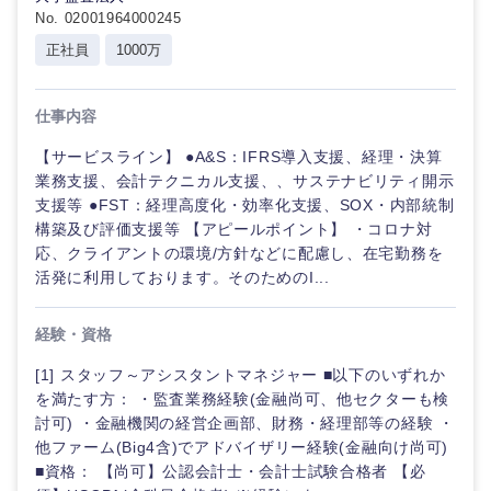
No. 02001964000245
正社員
1000万
仕事内容
【サービスライン】 ●A&S：IFRS導入支援、経理・決算
業務支援、会計テクニカル支援、、サステナビリティ開示
支援等 ●FST：経理高度化・効率化支援、SOX・内部統制
構築及び評価支援等 【アピールポイント】 ・コロナ対
応、クライアントの環境/方針などに配慮し、在宅勤務を
活発に利用しております。そのためのI...
経験・資格
[1] スタッフ～アシスタントマネジャー ■以下のいずれか
を満たす方： ・監査業務経験(金融尚可、他セクターも検
討可) ・金融機関の経営企画部、財務・経理部等の経験 ・
他ファーム(Big4含)でアドバイザリー経験(金融向け尚可)
■資格： 【尚可】公認会計士・会計士試験合格者 【必