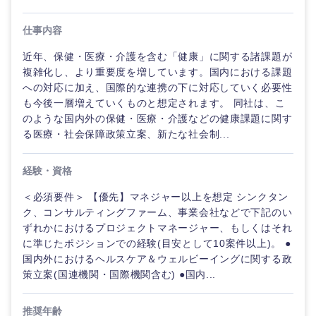
仕事内容
近年、保健・医療・介護を含む「健康」に関する諸課題が
複雑化し、より重要度を増しています。国内における課題
への対応に加え、国際的な連携の下に対応していく必要性
も今後一層増えていくものと想定されます。 同社は、こ
のような国内外の保健・医療・介護などの健康課題に関す
る医療・社会保障政策立案、新たな社会制...
経験・資格
＜必須要件＞ 【優先】マネジャー以上を想定 シンクタン
ク、コンサルティングファーム、事業会社などで下記のい
ご希望の職種を選択してください
ご希望の職種を選択してください
ご希望の業界を選択してください
ご希望の勤務地を選択してください
ご希望条件を入力ください
ずれかにおけるプロジェクトマネージャー、もしくはそれ
に準じたポジションでの経験(目安として10案件以上)。 ●
国内外におけるヘルスケア＆ウェルビーイングに関する政
経営企
経営企画・事業企画
商社・卸
北海道・東北地方
策立案(国連機関・国際機関含む) ●国内...
画・事業
すべての経営企画・事業企
希望年収
企画
画
経営ボード
北海道
青森県
エネルギー・資源・環境
推奨年齢