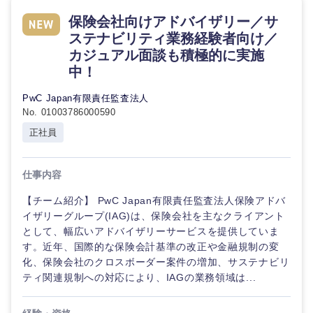
倉庫・運輸・物流
転勤なし
海外勤務あり
コンサル
技術職（IT）、Webサービス・制作、ゲーム
保険会社向けアドバイザリー／サ
タント
ステナビリティ業務経験者向け／
技術職（モノづくり）
カジュアル面談も積極的に実施
小売・通販・外食
年間休日120日以
フルリモート
専門職
上
中！
金融専門職
IT・通信
PwC Japan有限責任監査法人
技術職
完全週休2日制
社宅・家賃補助有
No. 01003786000590
（IT）、
メディカル
Webサー
正社員
ビス・制
WEBサービス
作、ゲー
不動産専門職
ム
仕事内容
コンサル・シンクタンク
建設・施工管理
技術職
【チーム紹介】 PwC Japan有限責任監査法人保険アドバ
（モノづ
イザリーグループ(IAG)は、保険会社を主なクライアント
広告・宣伝・印刷
くり）
事務職
として、幅広いアドバイザリーサービスを提供していま
す。近年、国際的な保険会計基準の改正や金融規制の変
金融専門
化、保険会社のクロスボーダー案件の増加、サステナビリ
その他
マスメディア
職
ティ関連規制への対応により、IAGの業務領域は...
エンターテイメント
メディカ