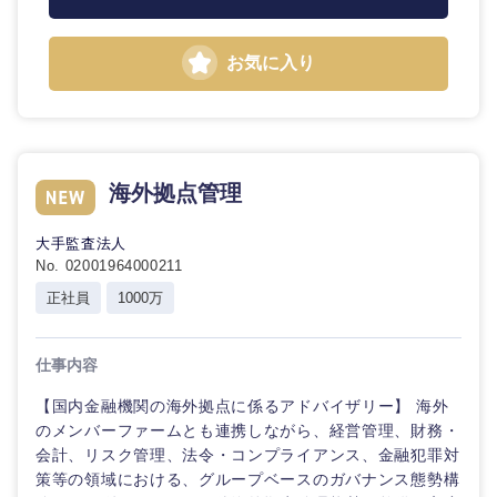
鳥取県
島根県
お気に入り
岡山県
広島県
山口県
徳島県
海外拠点管理
香川県
愛媛県
大手監査法人
高知県
No. 02001964000211
正社員
1000万
仕事内容
【国内金融機関の海外拠点に係るアドバイザリー】 海外
のメンバーファームとも連携しながら、経営管理、財務・
会計、リスク管理、法令・コンプライアンス、金融犯罪対
策等の領域における、グループベースのガバナンス態勢構