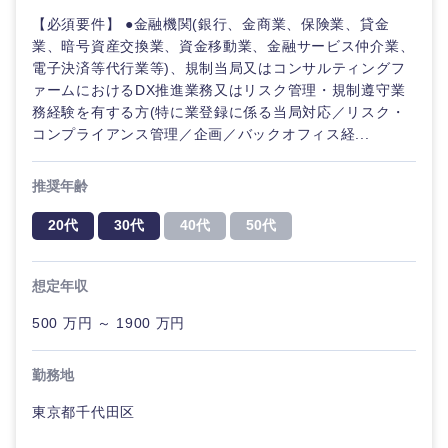
【必須要件】 ●金融機関(銀行、金商業、保険業、貸金
業、暗号資産交換業、資金移動業、金融サービス仲介業、
電子決済等代行業等)、規制当局又はコンサルティングフ
ァームにおけるDX推進業務又はリスク管理・規制遵守業
務経験を有する方(特に業登録に係る当局対応／リスク・
コンプライアンス管理／企画／バックオフィス経...
推奨年齢
20代
30代
40代
50代
想定年収
500 万円 ～ 1900 万円
勤務地
東京都千代田区