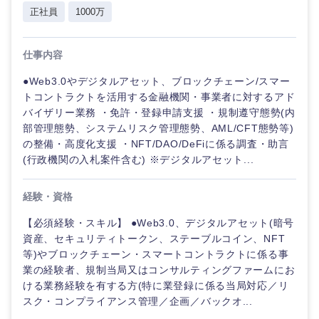
海外
正社員
1000万
仕事内容
●Web3.0やデジタルアセット、ブロックチェーン/スマー
トコントラクトを活用する金融機関・事業者に対するアド
バイザリー業務 ・免許・登録申請支援 ・規制遵守態勢(内
部管理態勢、システムリスク管理態勢、AML/CFT態勢等)
の整備・高度化支援 ・NFT/DAO/DeFiに係る調査・助言
(行政機関の入札案件含む) ※デジタルアセット...
経験・資格
【必須経験・スキル】 ●Web3.0、デジタルアセット(暗号
資産、セキュリティトークン、ステーブルコイン、NFT
等)やブロックチェーン・スマートコントラクトに係る事
業の経験者、規制当局又はコンサルティングファームにお
ける業務経験を有する方(特に業登録に係る当局対応／リ
スク・コンプライアンス管理／企画／バックオ...