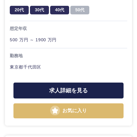
20代
30代
経営ボー
事業企画・事業開発
管理
推奨年齢
ド
20代
30代
40代
50代
秋田県
岩手県
自動車・機械・船舶
40代
50代
事業管理
SCM
管理
想定年収
宮城県
山形県
電気・電子・半導体
人事
新規事業企画・立上げ
500 万円 ～ 1900 万円
SCM
福島県
素材・化学・金属
フリーワード
マーケティング
M&A・事業投資
人事
勤務地
東京都千代田区
営業
食品・化粧品・アパレル・消費財
マーケテ
こだわり条件を入力ください
経営企画
ィング
サービス
急募
第二新卒
メディカル・ヘルスケア・ライフサイエンス
政策渉外
求人詳細を見る
営業
クリエイティブ
スタートアップ企
その他企画業務
金融
上場企業
サービス
業
お気に入り
コンサルタント
クリエイ
建設・不動産
外資系企業
英語を活かす
ティブ
専門職