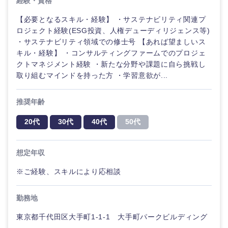
経験・資格
ル
【必要となるスキル・経験】 ・サステナビリティ関連プ
法律・特許事務所・監査法人
ロジェクト経験(ESG投資、人権デューディリジェンス等)
不動産専
門職
・サステナビリティ領域での修士号 【あれば望ましいス
キル・経験】 ・コンサルティングファームでのプロジェ
人材・アウトソーシング
クトマネジメント経験 ・新たな分野や課題に自ら挑戦し
建設・施
取り組むマインドを持った方 ・学習意欲が...
工管理
関東地方
サービス
推奨年齢
事務職
茨城県
栃木県
その他
20代
30代
40代
50代
その他
群馬県
埼玉県
想定年収
千葉県
東京都
※ご経験、スキルにより応相談
神奈川県
勤務地
東京都千代田区大手町1-1-1 大手町パークビルディング