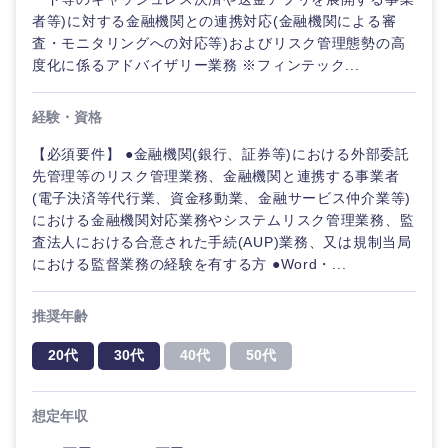
鹿児島県
沖縄県
者等)に対する金融機関との連携対応(金融機関による審
査・モニタリングへの対応等)およびリスク管理態勢の高
度化に係るアドバイザリー業務 ※フィンテック...
経験・資格
【必須要件】 ●金融機関(銀行、証券等)における外部委託
先管理等のリスク管理業務、金融機関と連携する事業者
(電子決済等代行業、資金移動業、金融サービス仲介業等)
における金融機関対応業務やシステムリスク管理業務、監
査法人における合意された手続(AUP)業務、又は規制当局
における監督業務の経験を有する方 ●Word・...
推奨年齢
20代
30代
40代
50代
想定年収