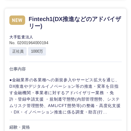
選択する
選択する
選択する
選択する
Fintech1(DX推進などのアドバイザ
リー)
大手監査法人
No. 02001964000194
正社員
1000万
仕事内容
●金融業界の各業種への新規参入やサービス拡大を通じ、
DX推進やデジタルイノベーション等の推進・変革を目指
す金融機関・事業者に対するアドバイザリー業務 ・免
許・登録申請支援 ・規制遵守態勢(内部管理態勢、システ
ムリスク管理態勢、AML/CFT態勢等)の整備・高度化支援
・DX・イノベーション推進に係る調査・助言(行...
経験・資格