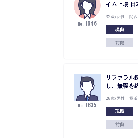
イム上場 
32歳/女性 関西
1646
No.
現職
前職
リファラル
し、無職を
29歳/男性 横浜
1635
No.
現職
前職