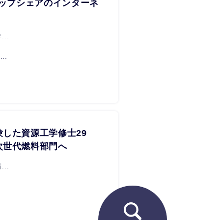
トップシェアのインターネ
..
..
した資源工学修士29
次世代燃料部門へ
..