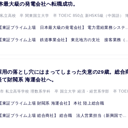
日本最大級の発電会社へ転職成功。
私立高校 卒 関東国立大学 卒 TOEIC 850点 新HSK5級（中国語） 簿.
【東証プライム上場 日本最大級の発電会社】 電力需給業務システ..
【東証プライム上場 鉄道事業会社】 東北地方の支社 接客業務（..
採用の落とし穴にはまってしまった失意の29歳。総合
経て財閥系 海運会社へ。
市 私⽴⾼等学校 理数系学科 卒 国⽴⼤学 経済・経営系学部 卒 TOEIC
【東証プライム上場 財閥系 海運会社】 本社 陸上総合職
【東証プライム上場 総合商社】 総合職 法人営業担当（新興国で...