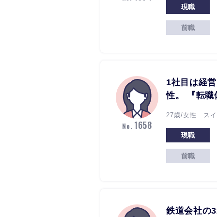
現職
前職
1社目は経営
性。 『転
27歳/女性 ス
1658
No.
現職
前職
鉄道会社の