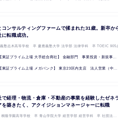
とコンサルティングファームで揉まれた31歳。新卒か
社に転職成功。
義塾志木高等学校 卒 慶應義塾大学 法学部 法律学科 卒 TOEIC 905点 
【東証プライム上場 大手総合商社】 金融部門 事業投資・新規事...
【東証プライム上場 メガバンク】 東京23区内支店 法人営業（中...
社で経理・物流・倉庫・不動産の事業を経験したゼネラ
アを築きたく、アクイジションマネージャーに転職
立 桐蔭学園高等学校 卒 青山学院大学 経営学部 経営学科 卒 社団法...