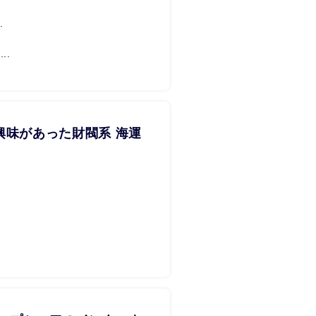
.
..
興味があった財閥系 海運