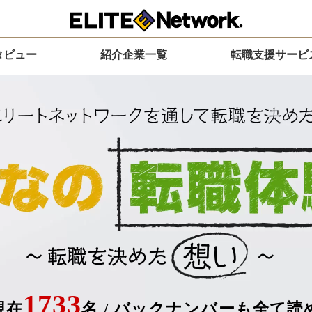
タビュー
紹介企業一覧
転職支援サービ
1733
現在
名
/
バックナンバーも全て読