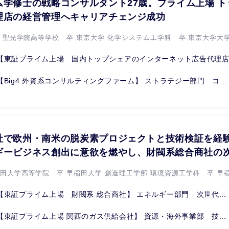
ム学修士の戦略コンサルタント27歳。プライム上場 
理店の経営管理へキャリアチェンジ成功
立 聖光学院高等学校 卒 東京大学 化学システム工学科 卒 東京大学大学.
【東証プライム上場 国内トップシェアのインターネット広告代理店.
【Big4 外資系コンサルティングファーム】 ストラテジー部門 コ...
社で欧州・南米の脱炭素プロジェクトと技術検証を経験
ギービジネス創出に意欲を燃やし、財閥系総合商社の
稲田大学高等学院 卒 早稲田大学 創造理工学部 環境資源工学科 卒 早稲.
【東証プライム上場 財閥系 総合商社】 エネルギー部門 次世代...
【東証プライム上場 関西のガス供給会社】 資源・海外事業部 技...