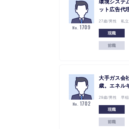
環境システ
ット広告代
27歳/男性 私
1709
No.
現職
前職
大手ガス会
歳。エネル
29歳/男性 早
1702
No.
現職
前職