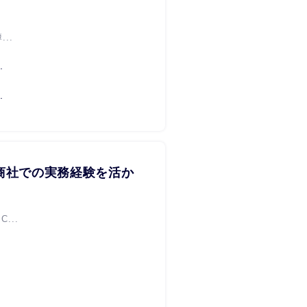
..
.
.
商社での実務経験を活か
...