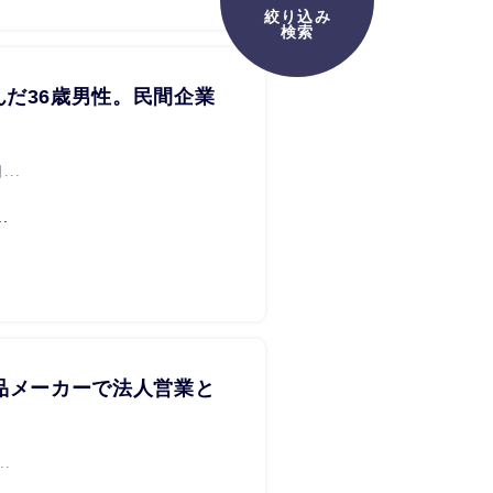
絞り込み
検索
だ36歳男性。民間企業
..
.
品メーカーで法人営業と
.