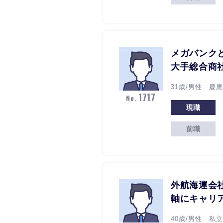
メガバンク
大手総合商
31歳/男性 慶應
1717
No.
現職
前職
外航海運会
軸にキャリ
40歳/男性 私