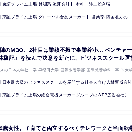
【東証プライム上場 財閥系 海運会社】 本社 陸上総合職
【東証プライム上場 グローバル食品メーカー】 営業部 四国地方の...
陣のMBO、2社目は業績不振で事業縮小... ベンチャ
職体験記』を読んで決意を新たに、ビジネススクール運
イスの日本人学校 卒 早稲田大学 国際教養学部 国際教養学科 卒 ※大学.
【日本最大級のビジネススクールを展開する社会人向け人材育成会社.
【東証プライム上場の総合電機メーカーグループのWEB広告会社】 ..
32歳女性。子育てと両立するべくテレワークと当面転