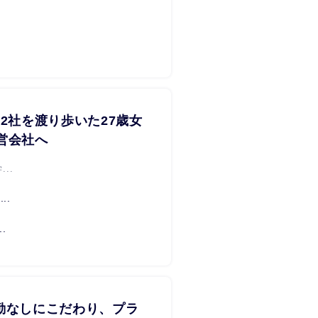
ー2社を渡り歩いた27歳女
営会社へ
..
..
.
勤なしにこだわり、プラ