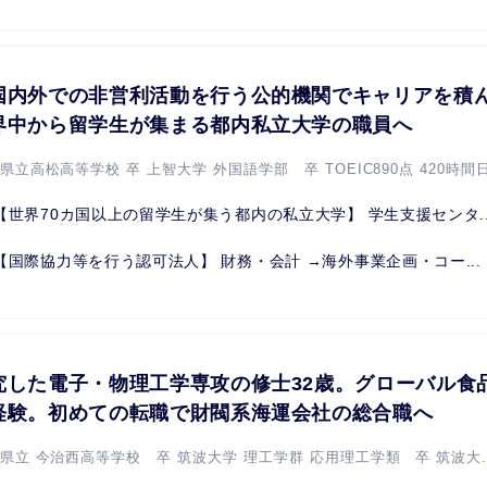
国内外での非営利活動を行う公的機関でキャリアを積ん
界中から留学生が集まる都内私立大学の職員へ
県立高松高等学校 卒 上智大学 外国語学部 卒 TOEIC890点 420時間日.
【世界70カ国以上の留学生が集う都内の私立大学】 学生支援センタ..
【国際協力等を行う認可法人】 財務・会計 →海外事業企画・コー...
究した電子・物理工学専攻の修士32歳。グローバル食
経験。初めての転職で財閥系海運会社の総合職へ
媛県立 今治西高等学校 卒 筑波大学 理工学群 応用理工学類 卒 筑波大..