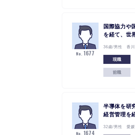
国際協力や
を経て、世
36歳/男性 香川
1677
No.
現職
前職
半導体を研
経営管理を
32歳/男性 愛
1674
No.