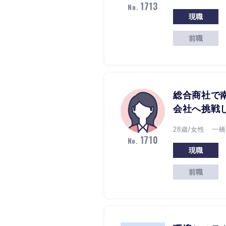
1713
No.
現職
前職
総合商社で
会社へ挑戦
28歳/女性 一橋
1710
No.
現職
前職