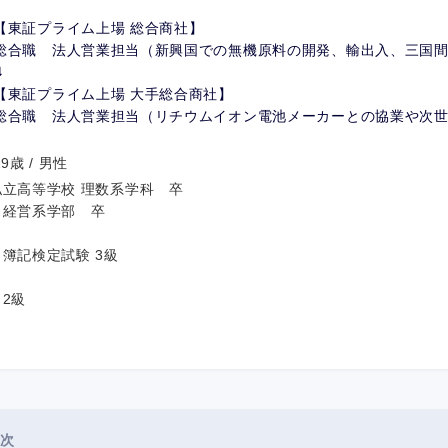
【東証プライム上場 総合商社】
総合職 法人営業担当（新興国での無機原料の開発、輸出⼊、三国
⇓
【東証プライム上場 大手総合商社】
総合職 法人営業担当（リチウムイオン電池メーカーとの協業や次
9歳 / 男性
私⽴⾼等学校 理数系学科 卒
・経営系学部 卒
 簿記検定試験 3級
2級
次