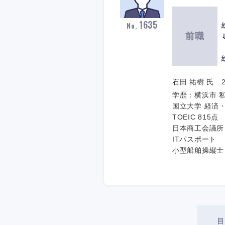
1635
No.
前職
石田 祐樹 氏 2
学歴：横浜市 
国⽴⼤学 経済
TOEIC 815点
日本商工会議所
ITパスポート
小型船舶操縦士 
目