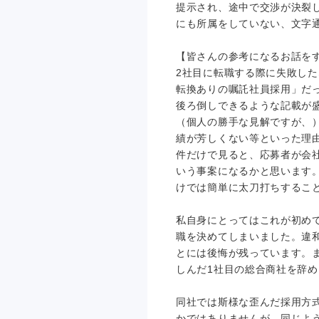
提示され、途中で交渉が決裂
にも所属をしていない、文字通
【皆さんの参考になるお話を
2社目に転職する際に失敗し
転換ありの嘱託社員採用」だ
後ろ倒しできるような記載が
（個人の勝手な見解ですが、
績が芳しくない等といった理
件だけで見ると、応募者が会
いう事案になるかと思います
けでは簡単に太刀打ちするこ
私自身にとってはこれが初め
職を決めてしまいました。違
とには後悔が残っています。
しんだ1社目の総合商社を辞
同社では斯様な歪んだ採用方
かではありませんが、同じよ