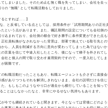
してしまいました。そのため止む無く職を失ってしまい、会社を去っ
りの “無職” として転職活動をしておりました。
するとすれば……】
たな、と反省している点としては、採用条件が「試用期間ありの正社
ったという点があります。また、嘱託期間の設定についても会社側の
盛り込まれており、会社側の都合で好き勝手に条件変更ができた点も
）正社員転換がなされなかった背景は、部署で抱えている取引先との
由から、人員を削減する方向に意向が変わってしまった為ではないか
社の言葉を信じて中途入社したところ、後になって梯子を外されてし
。会社と個人の間で取り交わす雇用契約ですので、一度入社してしま
とが困難です。
ての転職活動だったこともあり、転職エージェントも介さずに直接会
和感がありつつもそれを解消しきれないまま、会社の説明だけを信じ
また、もしもこのようなやり口が過去から横行していることを知って
めることはしなかったなと、非常にやるせない気持ちもあります。
式が今でも継続されていると聞きます。今となっては背後にどのよう
うな事案に巻き込まれてしまう方がこれ以上出ないことを切に願って