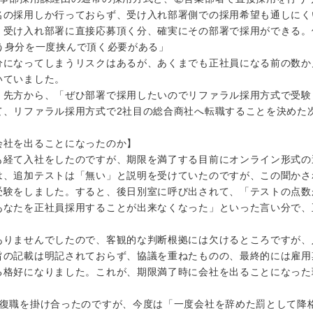
名の採用しか行っておらず、受け入れ部署側での採用希望も通しにく
、受け入れ部署に直接応募頂く分、確実にその部署で採用ができる。但
という身分を一度挟んで頂く必要がある」
分になってしまうリスクはあるが、あくまでも正社員になる前の数か
いていました。
、先方から、「ぜひ部署で採用したいのでリファラル採用方式で受験
て、リファラル採用方式で2社目の総合商社へ転職することを決めた
会社を出ることになったのか】
も経て入社をしたのですが、期限を満了する目前にオンライン形式の
は、追加テストは「無い」と説明を受けていたのですが、この聞かさ
受験をしました。すると、後日別室に呼び出されて、「テストの点数
あなたを正社員採用することが出来なくなった」といった言い分で、
ありませんでしたので、客観的な判断根拠には欠けるところですが、
旨の記載は明記されておらず、協議を重ねたものの、最終的には雇用
る格好になりました。これが、期限満了時に会社を出ることになった
も復職を掛け合ったのですが、今度は「一度会社を辞めた罰として降