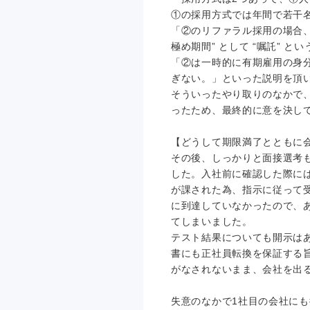
①の採用方式では年間で若干
「②のリファラル採用の場合
極め期間” として “嘱託” 
「②は一時的に有期雇用の身
ぎない。」といった説明を頂
そういったやり取りのなかで
ったため、最終的に意を決し
【どうして期限満了とともに
その後、しっかりと面接選考
した。入社前に確認した際に
が課された為、指示に従って
に到達していなかったので、
てしまいました。
テスト結果についても開示は
書にも正社員転換を保証する
がなされないまま、会社を出
失意のなかで1社目の会社に