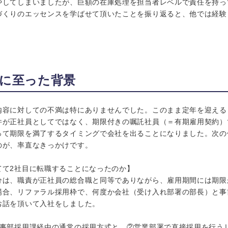
やしてしまいましたが、巨額の在庫処理を担当者レベルで責任を持っ
づくりのエッセンスを学ばせて頂いたことを振り返ると、他では経験
に至った背景
内容に対しての不満は特にありませんでした。このまま定年を迎える
件が正社員としてではなく、期限付きの嘱託社員（＝有期雇用契約）
って期限を満了するタイミングで会社を出ることになりました。次の
のが、率直なきっかけです。
てて2社目に転職することになったのか】
は、職責が正社員の総合職と同等でありながら、雇用期間には期限があ
場合、リファラル採用枠で、何度か会社（受け入れ部署の部長）と事
お話を頂いて入社をしました。
人事部採用課経由の通常の採用方式と、②営業部署で直接採用を行う