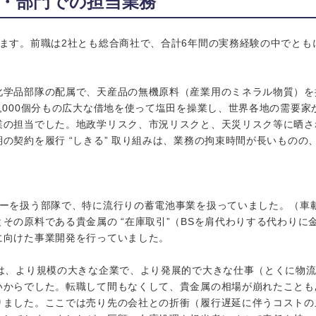
・部門での担当業務
ります。前職は2社とも総合商社で、合計6年間の実務経験の中でとも
化学品部隊の配属で、天産品の無機原料（産業用のミネラル物質）を
,000個分もの広大な借地を使って塩田を操業し、世界各地の需要
業の担当でした。地政学リスク、市況リスクと、天災リスク等に晒さ
の契約を履行 “しきる” 取り組みは、業務の拘束時間が長いものの
。
ギーを扱う部隊で、特に流行りの蓄電池事業を扱っていました。（車
その原料である貴金属の “在庫取引”（BSを肩代わりする代わりに
に向けた事業開発を行っていました。
機は、より規模の大きな企業で、より発展的で大きな仕事（とくに物
いからでした。転職して間もなくして、貴金属の相場が崩れたことも
りました。ここでは売り先の会社との折衝（履行遅延に伴うコストの