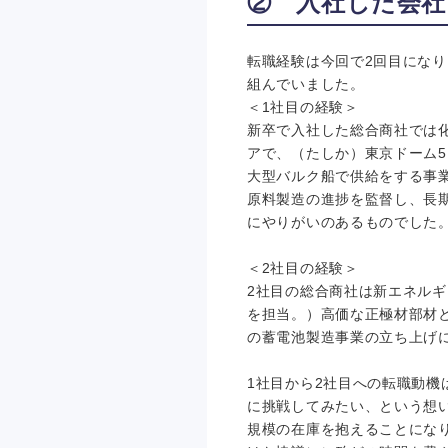
② 入社した会社
転職経験は今回で2回目にな
組んでいました。
＜1社目の経験＞
新卒で入社した総合商社では
アで、（たしか）東京ドーム5
大型バルク船で供給をする事
原料製造の進捗を監督し、長期
にやりがいのあるものでした
＜2社目の経験＞
2社目の総合商社は新エネル
を担当。）高価な正極材部材と
の蓄電池製造事業の立ち上げ
1社目から2社目への転職動
に挑戦してみたい、という想
規模の在庫を抱えることにな