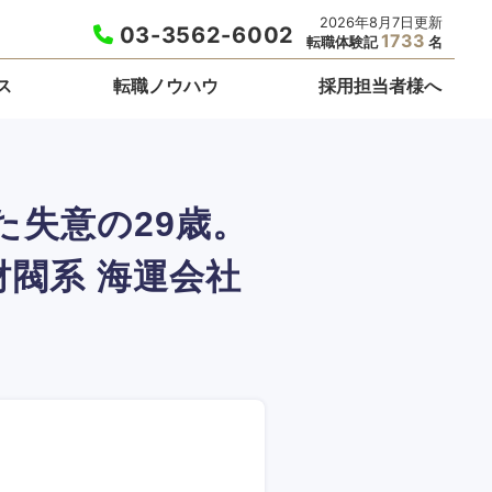
2026年8月7日更新
03-3562-6002
1733
転職体験記
名
ス
転職ノウハウ
採用担当者様へ
失意の29歳。
閥系 海運会社