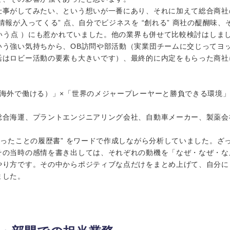
仕事がしてみたい、という想いが一番にあり、それに加えて総合商社
情報が入ってくる” 点、自分でビジネスを “創れる” 商社の醍醐味
という点 ）にも惹かれていました。他の業界も併せて比較検討はしま
いう強い気持ちから、OB訪問や部活動（実業団チームに交じってヨ
活はロビー活動の要素も大きいです）、最終的に内定をもらった商社
（海外で働ける）」×「世界のメジャープレーヤーと勝負できる環境
総合海運、プラントエンジニアリング会社、自動車メーカー、製薬会
かったことの履歴書” をワードで作成しながら分析していました。ざ
その当時の感情を書き出しては、それぞれの動機を「なぜ・なぜ・な
やり方です。その中からポジティブな点だけをまとめ上げて、自分に
ました。