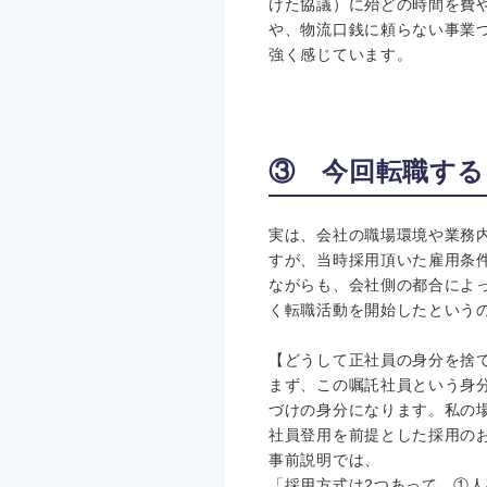
けた協議）に殆どの時間を費
や、物流口銭に頼らない事業
強く感じています。
③ 今回転職する
実は、会社の職場環境や業務
すが、当時採用頂いた雇用条
ながらも、会社側の都合によ
く転職活動を開始したという
【どうして正社員の身分を捨
まず、この嘱託社員という身分
づけの身分になります。私の
社員登用を前提とした採用の
事前説明では、
「採用方式は2つあって、①