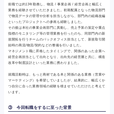
前職では約13年勤務し、物流 / 事業企画 / 経営企画と幅広く
業務を経験させていただきました。初期配属となった物流部門
で物流データの管理や分析を担当しながら、部門内の組織改編
といったプロジェクトへの参画も経験しました。
その後は本社の事業企画部門に異動し、売上予算の策定や重点
指標のモニタリング等の管理業務を行ったのち、同部門内の新
規開拓を行うチームのバックオフィス担当として、新規取引開
始時の商流/物流/契約などの整備を行いました。
マネジメント職に昇格したタイミングで、関係のあった企業へ
経営企画担当として出向となり、出向先の経営層と共に、構造
改革や制度設計といった業務に携わりました。
就職活動時は、もっと商材である本と関係のある業務（営業や
マーケティング）を希望していましたが、結果的に、幅広くか
つ自分に合った業務領域の経験を積ませていただけたと考えて
います。
③ 今回転職をするに至った背景