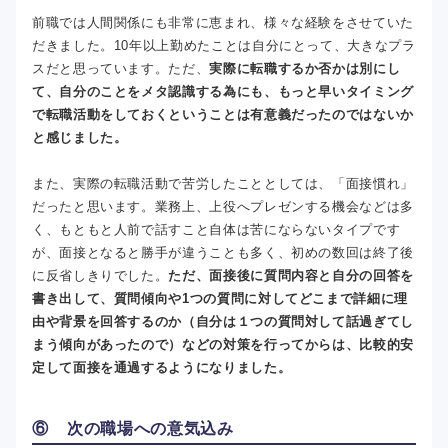
前職では人間関係にも非常に恵まれ、様々な経験をさせていた
だきました。10年以上勤めたことは自分にとって、大きなプラ
スだと思っています。ただ、
実際に転職するか否かは別にし
て、自分のことをメタ認識する為にも、もっと早いタイミング
で転職活動をしておくということは有意義だったのではないか
と感じました。
また、実際の転職活動で苦労したこととしては、「面接慣れ」
だったと思います。業務上、上役へプレゼンする機会などは多
く、もともと人前で話すこと自体は苦にならないタイプです
が、面接となると勝手が違うことも多く、初めの数回は終了後
に反省しきりでした。
ただ、面接後に質問内容と自分の回答を
書き出して、質問傾向や1つの質問に対してどこまで詳細に理
由や背景を回答するのか（自分は１つの質問対して話過ぎてし
まう傾向があったので）などの対策を行ってからは、比較的安
定して面接を通過するようになりました。
⑥ 次の職場への意気込み