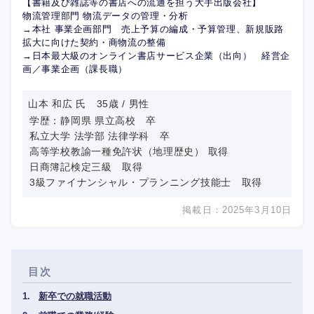
【書籍及び雑誌等の書店への流通を担う大手出版会社】
物流管理部門 物流データの管理・分析
→本社 事業企画部門 売上予算の編成・予算管理、新規販路
拡大に向けた契約・商物流の整備
→日本最大級のオンライン書店サービス企業（出向） 経営企
画／事業企画（課長職）
山本 和広 氏 35歳 / 男性
学歴：静岡県 県立高校 卒
私立大学 法学部 法律学科 卒
高等学校教諭一種免許状（地理歴史） 取得
日商簿記検定三級 取得
3級ファイナンシャル・プランニング技能士 取得
掲載日：2025年3月10日
目次
新卒での就職活動