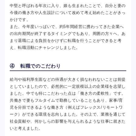
中堅と呼ばれる年次に入り、娘も生まれたことで、自分と妻の
今後の働き方や人生設計について改めて考え始めたことがきっ
かけです。
また、今年度いっぱいで、約5年間経営に携わってきた企業へ
の出向期間が終了するタイミングでもあり、周囲の方々へ、あ
まり退職による負担をかけずに転職を行うことができると考
え、転職活動にチャレンジしました。
④ 転職でのこだわり
給与や福利厚生面などの待遇が大きく損なわれないことは前提
としていましたので、必然的に一定規模以上の企業様を志望し
ました。中でも特にこだわった点は「働き方の柔軟性」です。
共働きで妻もフルタイムで勤務していることもあり、家事/育
児を分担できるような働き方（例えばフレックス/リモートワ
ーク）ができる環境を志向しました。その上で、業務を通じて
社会貢献や、何かしらの影響を与えられるような仕事に就きた
いと考えました。