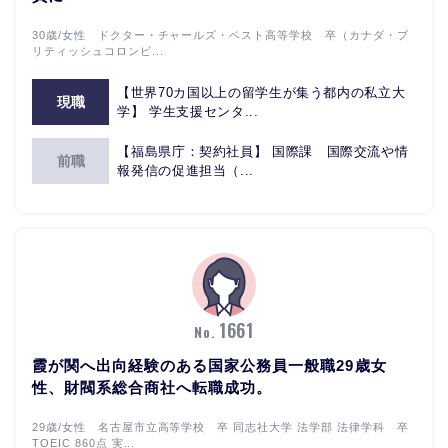
30歳/女性 ドクター・チャールズ・ベスト高等学校 卒（カナダ・ブ
リティッシュコロンビ...
【世界70カ国以上の留学生が集う都内の私立大
現職
学】 学生支援センタ...
【福島県庁：契約社員】 国際課 国際交流や情
前職
報発信の促進担当（...
1661
No.
霞が関へ出向経験のある国家公務員一般職29歳女
性、財閥系総合商社へ転職成功。
29歳/女性 名古屋市立高等学校 卒 同志社大学 法学部 法律学科 卒
TOEIC 860点 実...