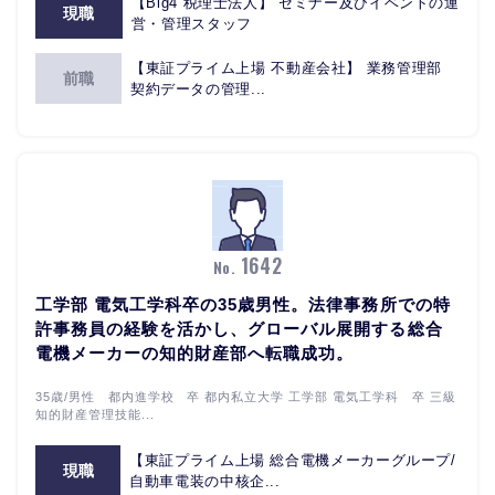
【Big4 税理士法人】 セミナー及びイベントの運
現職
営・管理スタッフ
【東証プライム上場 不動産会社】 業務管理部
前職
契約データの管理...
1642
No.
工学部 電気工学科卒の35歳男性。法律事務所での特
許事務員の経験を活かし、グローバル展開する総合
電機メーカーの知的財産部へ転職成功。
35歳/男性 都内進学校 卒 都内私立大学 工学部 電気工学科 卒 三級
知的財産管理技能...
【東証プライム上場 総合電機メーカーグループ/
現職
自動車電装の中核企...