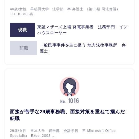
40歳/女性 早稲田大学 法学部 卒 弁護士 (第56期 司法修習)
TOEIC 805点
東証マザーズ上場 発電事業者 法務部門 イン
現職
ハウスローヤー
一般民事事件を主に扱う 地方法律事務所 弁
前職
護士
1016
No.
面接が苦手な29歳事務職、面接対策を重ねて掴んだ
転職
29歳/女性 日本大学 商学部 会計学科 卒 Microsoft Office
Specialist Excel 2003 ...