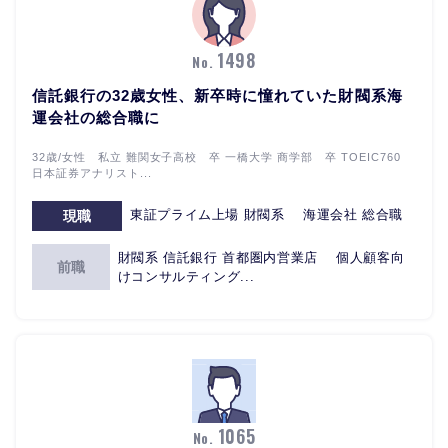
1498
No.
信託銀行の32歳女性、新卒時に憧れていた財閥系海
運会社の総合職に
32歳/女性 私立 難関女子高校 卒 一橋大学 商学部 卒 TOEIC760
日本証券アナリスト...
東証プライム上場 財閥系 海運会社 総合職
現職
財閥系 信託銀行 首都圏内営業店 個人顧客向
前職
けコンサルティング...
1065
No.