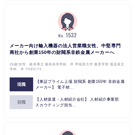
1532
No.
メーカー向け輸入機器の法人営業職女性、中堅専門
商社から創業150年の財閥系非鉄金属メーカーへ
26歳/女性 岐阜県立 岐阜高等学校 卒 早稲田大学 教育学部 英語英文
学科 卒 TOEIC73...
【東証プライム上場 財閥系 創業150年 非鉄金属
現職
メーカー】 電子材...
【人材派遣・人材紹介会社】 人材紹介事業部
前職
スカウティング担当...