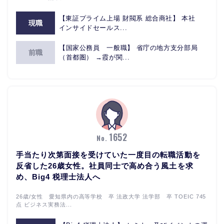
【東証プライム上場 財閥系 総合商社】 本社
現職
インサイドセールス...
【国家公務員 一般職】 省庁の地方支分部局
前職
（首都圏） →霞が関...
1652
No.
手当たり次第面接を受けていた一度目の転職活動を
反省した26歳女性。社員同士で高め合う風土を求
め、Big4 税理士法人へ
26歳/女性 愛知県内の高等学校 卒 法政大学 法学部 卒 TOEIC 745
点 ビジネス実務法...