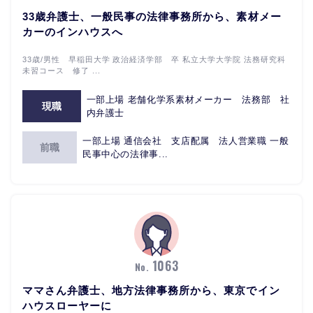
33歳弁護士、一般民事の法律事務所から、素材メー
カーのインハウスへ
33歳/男性 早稲田大学 政治経済学部 卒 私立大学大学院 法務研究科
未習コース 修了 ...
一部上場 老舗化学系素材メーカー 法務部 社
現職
内弁護士
一部上場 通信会社 支店配属 法人営業職 一般
前職
民事中心の法律事...
1063
No.
ママさん弁護士、地方法律事務所から、東京でイン
ハウスローヤーに