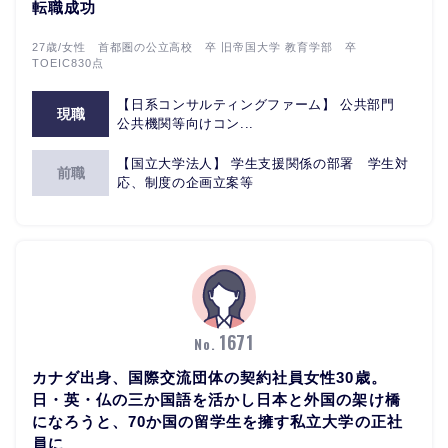
転職成功
27歳/女性 首都圏の公立高校 卒 旧帝国大学 教育学部 卒
TOEIC830点
【日系コンサルティングファーム】 公共部門
現職
公共機関等向けコン...
【国立大学法人】 学生支援関係の部署 学生対
前職
応、制度の企画立案等
1671
No.
カナダ出身、国際交流団体の契約社員女性30歳。
日・英・仏の三か国語を活かし日本と外国の架け橋
になろうと、70か国の留学生を擁す私立大学の正社
員に