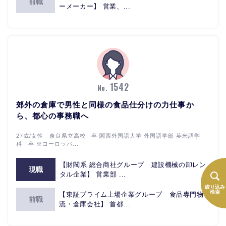
前職
ーメーカー】 営業、...
1542
No.
郊外の倉庫で男性と同様の食品仕分けの力仕事か
ら、都心の事務職へ
27歳/女性 奈良県立高校 卒 関西外国語大学 外国語学部 英米語学
科 卒 ※ヨーロッパ...
【財閥系 総合商社グループ 建設機械の卸レン
現職
タル企業】 営業部 ...
絞り込み
検索
【東証プライム上場企業グループ 食品専門物
前職
流・倉庫会社】 首都...