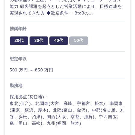
能力 顧客課題を起点とした営業活動により、目標達成を
実現されてきた方 ◆歓迎条件 ・BtoBの...
推奨年齢
20代
30代
40代
50代
想定年収
500 万円 ～ 850 万円
九州・沖縄
勤務地
福岡県
佐賀県
採用拠点(初任地)：
東北(仙台)、北関東(大宮、高崎、宇都宮、松本)、南関東
長崎県
熊本県
(東京、横浜、厚木)、北陸(富山、金沢)、中部(名古屋、刈
谷、浜松、沼津)、関西(大阪、京都、滋賀)、中四国(広
大分県
宮崎県
島、岡山、高松)、九州(福岡、熊本)