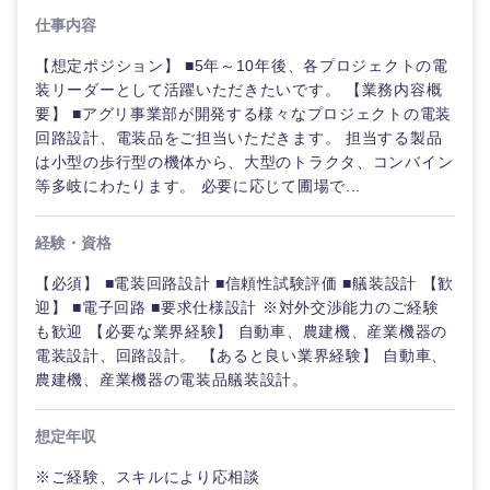
仕事内容
【想定ポジション】 ■5年～10年後、各プロジェクトの電
装リーダーとして活躍いただきたいです。 【業務内容概
要】 ■アグリ事業部が開発する様々なプロジェクトの電装
回路設計、電装品をご担当いただきます。 担当する製品
は小型の歩行型の機体から、大型のトラクタ、コンバイン
等多岐にわたります。 必要に応じて圃場で...
経験・資格
【必須】 ■電装回路設計 ■信頼性試験評価 ■艤装設計 【歓
迎】 ■電子回路 ■要求仕様設計 ※対外交渉能力のご経験
も歓迎 【必要な業界経験】 自動車、農建機、産業機器の
電装設計、回路設計。 【あると良い業界経験】 自動車、
農建機、産業機器の電装品艤装設計。
想定年収
※ご経験、スキルにより応相談