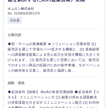
オムロン株式会社
No. 01000642001276
正社員
仕事内容
◆部・チームの業務概要 ★ソリューション営業本部 [1]
販売店を通じて市場カバー/拡大する機能と、[2] 直接顧客
への課題解決提案による売上拡大を目指す機能に大きく分
けられます。 [1] 販売店を通じた営業においては、販売店
でのオムロン商品の拡販のための条件整備、モチベーショ
ンの維持策を立案し、販売店と協調し販...
経験・資格
◆必須条件【経験】 BtoBの有形営業経験 ◆必須条件【ス
キル】 コミュニケーション力 [1] 顧客の求める課題解決
の本質課題を引き出すコミュニケーション能力 [2] 社内外
の各機能(ex.生産、マーケ)を活かすコミュニケ―ション