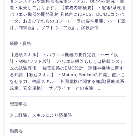
ョンシステムや燃料電池発電システム、BESSを開発・製
造・販売しております。 【業務内容概要】 ・配電/系統用
パワエレ機器の開発業務 具体的にはPCS、DC/DCコンバ
ータ、およびそれらのコントローラの要件定義、ハード設
計、制御設計、ソフトウエア設計、試験評価...
経験・資格
【必須スキル】 ・パワエレ機器の要件定義・ハード設
計・制御/ソフト設計 ・パワエレ機器もしくは搭載システ
ムの試験評価 ・強電回路のEMC設計・評価や接地に関す
る知識 【歓迎スキル】 ・Matlab, Simlinkの知識、使いこ
なせる力、検証スキル ・各国規格に関する知識(系統連系
規定、安全規格) ・サプライヤーとの協議・...
想定年収
※ご経験、スキルにより応相談
勤務地