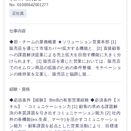
No. 01000642001277
正社員
仕事内容
◆部・チームの業務概要 ★ソリューション営業本部 [1]
販売店を通じて市場カバー/拡大する機能と、[2] 直接顧客
への課題解決提案による売上拡大を目指す機能に大きく分
けられます。 [1] 販売店を通じた営業においては、販売店
でのオムロン商品の拡販のための条件整備、モチベーショ
ンの維持策を立案し、販売店と協調し販...
経験・資格
◆必須条件【経験】 BtoBの有形営業経験 ◆必須条件【ス
キル】 ・コミュニケーション力 [1] 顧客の求める課題解
決の本質課題を引き出すコミュニケーション能力 [2] 社内
外の各機能(ex.生産、マーケ)を活かすコミュニケ―ショ
ン能力 ・顧客課題を起点とした営業活動により、目標達