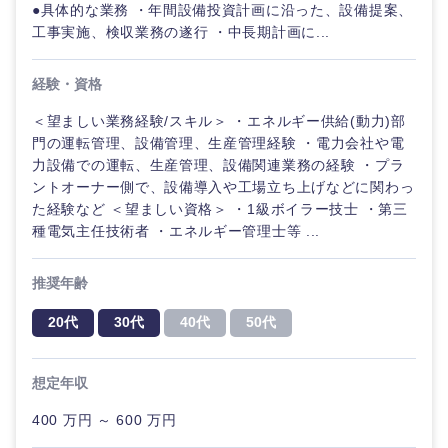
●具体的な業務 ・年間設備投資計画に沿った、設備提案、
工事実施、検収業務の遂行 ・中長期計画に...
経験・資格
＜望ましい業務経験/スキル＞ ・エネルギー供給(動力)部
門の運転管理、設備管理、生産管理経験 ・電力会社や電
力設備での運転、生産管理、設備関連業務の経験 ・プラ
ントオーナー側で、設備導入や工場立ち上げなどに関わっ
た経験など ＜望ましい資格＞ ・1級ボイラー技士 ・第三
種電気主任技術者 ・エネルギー管理士等 ...
推奨年齢
20代
30代
40代
50代
想定年収
甲信越・北陸
400 万円 ～ 600 万円
新潟県
富山県