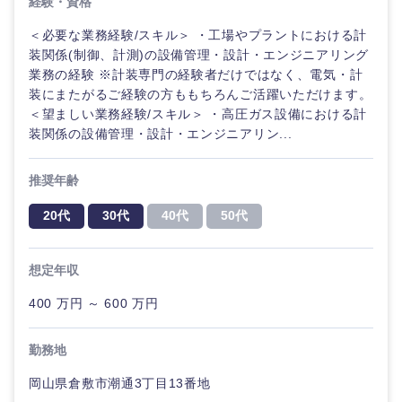
経験・資格
＜必要な業務経験/スキル＞ ・工場やプラントにおける計
装関係(制御、計測)の設備管理・設計・エンジニアリング
業務の経験 ※計装専門の経験者だけではなく、電気・計
装にまたがるご経験の方ももちろんご活躍いただけます。
＜望ましい業務経験/スキル＞ ・高圧ガス設備における計
装関係の設備管理・設計・エンジニアリン...
推奨年齢
近畿地方
20代
30代
40代
50代
滋賀県
京都府
想定年収
大阪府
兵庫県
400 万円 ～ 600 万円
勤務地
奈良県
和歌山県
岡山県倉敷市潮通3丁目13番地