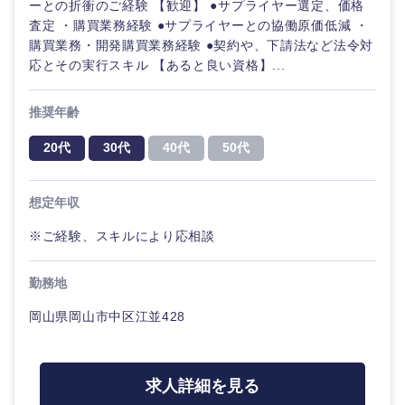
ーとの折衝のご経験 【歓迎】 ●サプライヤー選定、価格
ル
査定 ・購買業務経験 ●サプライヤーとの協働原価低減 ・
購買業務・開発購買業務経験 ●契約や、下請法など法令対
法律・特許事務所・監査法人
不動産専
応とその実行スキル 【あると良い資格】...
門職
人材・アウトソーシング
推奨年齢
建設・施
工管理
関東地方
20代
30代
40代
50代
サービス
事務職
茨城県
栃木県
想定年収
その他
その他
※ご経験、スキルにより応相談
群馬県
埼玉県
勤務地
千葉県
東京都
岡山県岡山市中区江並428
神奈川県
求人詳細を見る