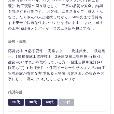
業務内容 へーベルハウス・へーベルメゾンの【施工管
理】 施工現場の司令塔として、工事の品質や安全、納期
を管理する仕事です。 お客様、工事スタッフ、職人さん
など、たくさんの人と連携しながら、60年先まで長持ち
する安全で快適な住まいづくりを行います。 また、同社
の工事職は各メンバーが一つの工務店を担当する...
経験・資格
応募資格 ▼必須要件 ・高卒以上 ・一級建築士、二級建築
士、1級建築施工管理技士、2級建築施工管理技士(種別：
建築)のいずれかを取得している方 ・普通自動車免許(AT
限定も可) ▼歓迎要件 ・住宅メーカーやゼネコンでの施工
管理経験が豊富な方 求める人物像 お客さまとの接点を大
事にして、喜んでいただくことをやりが...
推奨年齢
20代
30代
40代
50代