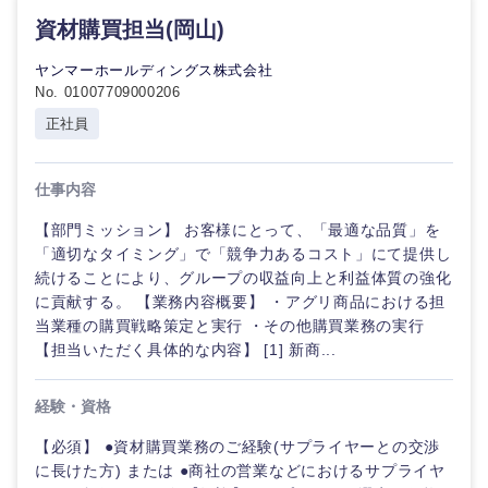
倉庫・運輸・物流
転勤なし
海外勤務あり
資材購買担当(岡山)
コンサル
技術職（IT）、Webサービス・制作、ゲーム
タント
ヤンマーホールディングス株式会社
技術職（モノづくり）
小売・通販・外食
年間休日120日以
No. 01007709000206
フルリモート
専門職
上
正社員
金融専門職
IT・通信
技術職
完全週休2日制
社宅・家賃補助有
（IT）、
仕事内容
メディカル
Webサー
ビス・制
WEBサービス
【部門ミッション】 お客様にとって、「最適な品質」を
作、ゲー
不動産専門職
「適切なタイミング」で「競争力あるコスト」にて提供し
ム
続けることにより、グループの収益向上と利益体質の強化
コンサル・シンクタンク
建設・施工管理
に貢献する。 【業務内容概要】 ・アグリ商品における担
技術職
当業種の購買戦略策定と実行 ・その他購買業務の実行
（モノづ
広告・宣伝・印刷
【担当いただく具体的な内容】 [1] 新商...
くり）
事務職
金融専門
経験・資格
その他
マスメディア
職
【必須】 ●資材購買業務のご経験(サプライヤーとの交渉
に長けた方) または ●商社の営業などにおけるサプライヤ
エンターテイメント
メディカ