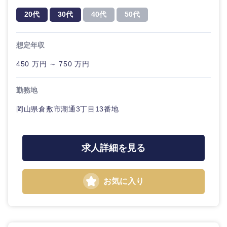
20代
30代
経営ボー
事業企画・事業開発
管理
20代
30代
40代
50代
推奨年齢
ド
秋田県
岩手県
自動車・機械・船舶
40代
50代
事業管理
SCM
管理
想定年収
宮城県
山形県
電気・電子・半導体
人事
新規事業企画・立上げ
450 万円 ～ 750 万円
SCM
福島県
素材・化学・金属
フリーワード
マーケティング
勤務地
M&A・事業投資
人事
岡山県倉敷市潮通3丁目13番地
営業
食品・化粧品・アパレル・消費財
マーケテ
こだわり条件を入力ください
経営企画
ィング
サービス
急募
第二新卒
メディカル・ヘルスケア・ライフサイエンス
求人詳細を見る
政策渉外
営業
クリエイティブ
スタートアップ企
その他企画業務
金融
上場企業
サービス
お気に入り
業
コンサルタント
クリエイ
建設・不動産
外資系企業
英語を活かす
ティブ
専門職