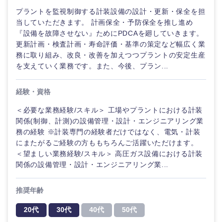
プラントを監視制御する計装設備の設計・更新・保全を担
当していただきます。 計画保全・予防保全を推し進め
『設備を故障させない』ためにPDCAを廻していきます。
更新計画・検査計画・寿命評価・基準の策定など幅広く業
務に取り組み、改良・改善を加えつつプラントの安定生産
を支えていく業務です。また、今後、プラン...
経験・資格
＜必要な業務経験/スキル＞ 工場やプラントにおける計装
関係(制御、計測)の設備管理・設計・エンジニアリング業
務の経験 ※計装専門の経験者だけではなく、電気・計装
にまたがるご経験の方ももちろんご活躍いただけます。
＜望ましい業務経験/スキル＞ 高圧ガス設備における計装
関係の設備管理・設計・エンジニアリング業...
推奨年齢
中国・四国地方
20代
30代
40代
50代