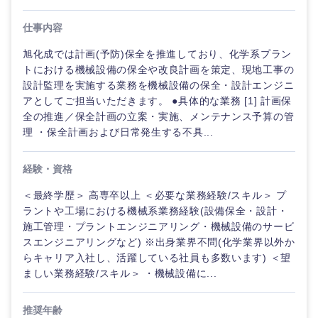
仕事内容
旭化成では計画(予防)保全を推進しており、化学系プラン
トにおける機械設備の保全や改良計画を策定、現地工事の
設計監理を実施する業務を機械設備の保全・設計エンジニ
アとしてご担当いただきます。 ●具体的な業務 [1] 計画保
全の推進／保全計画の立案・実施、メンテナンス予算の管
理 ・保全計画および日常発生する不具...
経験・資格
＜最終学歴＞ 高専卒以上 ＜必要な業務経験/スキル＞ プ
ラントや工場における機械系業務経験(設備保全・設計・
ご希望の職種を選択してください
ご希望の職種を選択してください
ご希望の業界を選択してください
ご希望の勤務地を選択してください
ご希望条件を入力ください
施工管理・プラントエンジニアリング・機械設備のサービ
スエンジニアリングなど) ※出身業界不問(化学業界以外か
らキャリア入社し、活躍している社員も多数います) ＜望
経営企
経営企画・事業企画
商社・卸
北海道・東北地方
ましい業務経験/スキル＞ ・機械設備に...
画・事業
すべての経営企画・事業企
希望年収
企画
画
経営ボード
北海道
青森県
エネルギー・資源・環境
推奨年齢