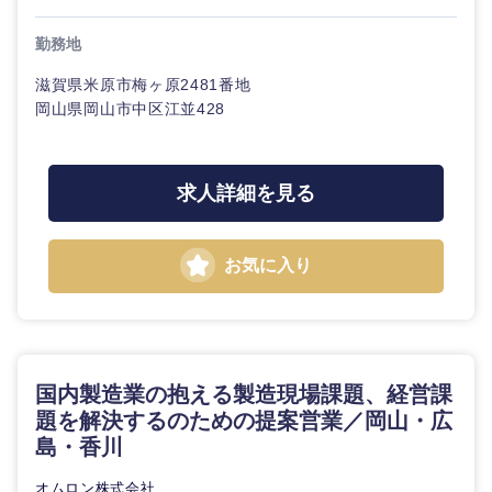
勤務地
選択する
選択する
選択する
選択する
滋賀県米原市梅ヶ原2481番地
岡山県岡山市中区江並428
求人詳細を見る
お気に入り
国内製造業の抱える製造現場課題、経営課
題を解決するのための提案営業／岡山・広
島・香川
オムロン株式会社