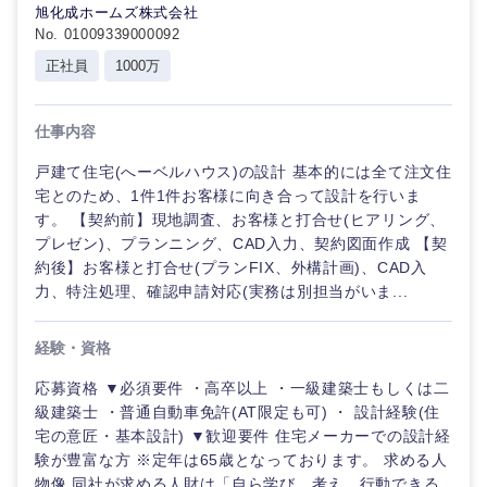
旭化成ホームズ株式会社
No. 01009339000092
正社員
1000万
仕事内容
戸建て住宅(へーベルハウス)の設計 基本的には全て注文住
宅とのため、1件1件お客様に向き合って設計を行いま
す。 【契約前】現地調査、お客様と打合せ(ヒアリング、
プレゼン)、プランニング、CAD入力、契約図面作成 【契
約後】お客様と打合せ(プランFIX、外構計画)、CAD入
力、特注処理、確認申請対応(実務は別担当がいま...
経験・資格
応募資格 ▼必須要件 ・高卒以上 ・一級建築士もしくは二
級建築士 ・普通自動車免許(AT限定も可) ・ 設計経験(住
宅の意匠・基本設計) ▼歓迎要件 住宅メーカーでの設計経
験が豊富な方 ※定年は65歳となっております。 求める人
物像 同社が求める人財は「自ら学び、考え、行動できる