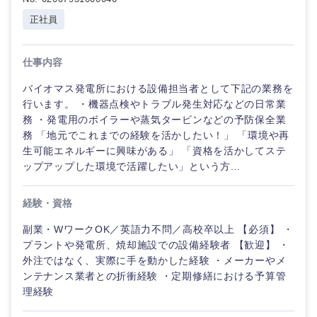
山梨県
長野県
正社員
法律・特許事務所・監査法人
不動産専
門職
仕事内容
人材・アウトソーシング
建設・施
バイオマス発電所における設備担当者として下記の業務を
工管理
行います。 ・機器点検やトラブル発生対応などの日常業
サービス
務 ・発電用のボイラーや蒸気タービンなどの予防保全業
事務職
務 「地元でこれまでの経験を活かしたい！」 「環境や再
東海地方
その他
生可能エネルギーに興味がある」 「資格を活かしてステ
その他
ップアップした環境で活躍したい」という方...
岐阜県
静岡県
経験・資格
愛知県
三重県
副業・WワークOK／英語力不問／高校卒以上 【必須】 ・
プラントや発電所、焼却施設での設備経験者 【歓迎】 ・
外注ではなく、実際に手を動かした経験 ・メーカーやメ
ンテナンス業者との折衝経験 ・定期修繕における予算管
理経験