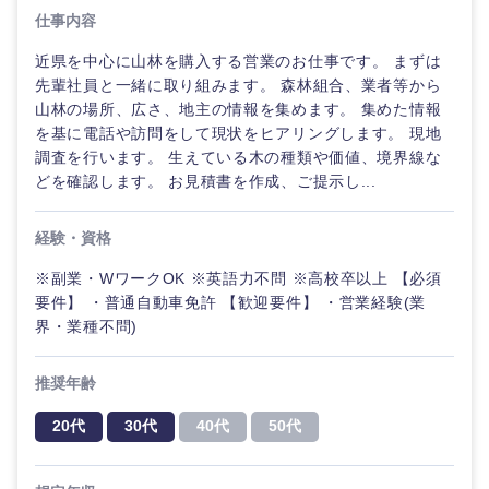
管理
推奨年齢
ド
秋田県
岩手県
仕事内容
自動車・機械・船舶
40代
50代
事業管理
SCM
近県を中心に山林を購入する営業のお仕事です。 まずは
管理
宮城県
山形県
先輩社員と一緒に取り組みます。 森林組合、業者等から
電気・電子・半導体
山林の場所、広さ、地主の情報を集めます。 集めた情報
人事
新規事業企画・立上げ
SCM
を基に電話や訪問をして現状をヒアリングします。 現地
福島県
調査を行います。 生えている木の種類や価値、境界線な
素材・化学・金属
フリーワード
マーケティング
M&A・事業投資
人事
どを確認します。 お見積書を作成、ご提示し...
営業
食品・化粧品・アパレル・消費財
マーケテ
こだわり条件を入力ください
経営企画
経験・資格
ィング
サービス
※副業・WワークOK ※英語力不問 ※高校卒以上 【必須
急募
第二新卒
メディカル・ヘルスケア・ライフサイエンス
政策渉外
要件】 ・普通自動車免許 【歓迎要件】 ・営業経験(業
営業
界・業種不問)
クリエイティブ
スタートアップ企
その他企画業務
関東地方
金融
上場企業
サービス
業
コンサルタント
推奨年齢
茨城県
栃木県
クリエイ
建設・不動産
20代
30代
40代
50代
外資系企業
英語を活かす
ティブ
専門職
群馬県
埼玉県
倉庫・運輸・物流