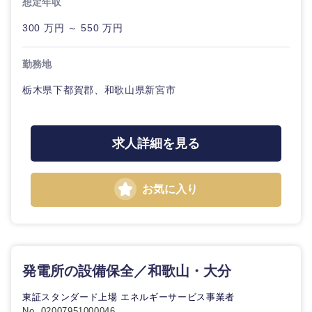
転勤なし
海外勤務あり
コンサル
技術職（IT）、Webサービス・制作、ゲーム
想定年収
タント
300 万円 ～ 550 万円
千葉県
東京都
技術職（モノづくり）
小売・通販・外食
年間休日120日以
フルリモート
専門職
上
勤務地
神奈川県
金融専門職
IT・通信
技術職
栃木県下都賀郡、和歌山県新宮市
完全週休2日制
社宅・家賃補助有
（IT）、
メディカル
Webサー
ビス・制
WEBサービス
作、ゲー
不動産専門職
求人詳細を見る
ム
コンサル・シンクタンク
建設・施工管理
技術職
お気に入り
（モノづ
甲信越・北陸
広告・宣伝・印刷
くり）
事務職
新潟県
富山県
金融専門
その他
マスメディア
職
発電所の設備保全／和歌山・大分
石川県
福井県
エンターテイメント
メディカ
東証スタンダード上場 エネルギーサービス事業者
ル
No. 02007951000046