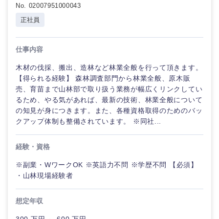
No. 02007951000043
鳥取県
島根県
正社員
岡山県
広島県
仕事内容
木材の伐採、搬出、造林など林業全般を行って頂きます。
山口県
徳島県
【得られる経験】 森林調査部門から林業全般、原木販
売、育苗まで山林部で取り扱う業務が幅広くリンクしてい
香川県
愛媛県
るため、やる気があれば、最新の技術、林業全般について
の知見が身につきます。また、各種資格取得のためのバッ
クアップ体制も整備されています。 ※同社...
高知県
経験・資格
※副業・WワークOK ※英語力不問 ※学歴不問 【必須】
・山林現場経験者
想定年収