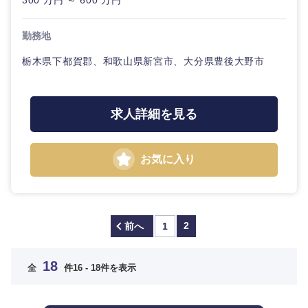
300 万円 ～ 600 万円
九州・沖縄
勤務地
福岡県
佐賀県
栃木県下都賀郡、和歌山県新宮市、大分県豊後大野市
長崎県
熊本県
求人詳細を見る
大分県
宮崎県
鹿児島県
沖縄県
お気に入り
2
前へ
1
18
全
件
16 - 18件を表示
海外