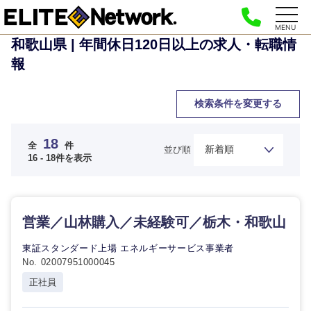
MENU
和歌山県 | 年間休日120日以上の求人・転職情
報
検索条件を変更する
18
全
件
並び順
16 - 18件を表示
ご希望の職種を選択してください
ご希望の職種を選択してください
ご希望の業界を選択してください
ご希望の勤務地を選択してください
ご希望条件を入力ください
営業／山林購入／未経験可／栃木・和歌山
経営企
経営企画・事業企画
商社・卸
北海道・東北地方
東証スタンダード上場 エネルギーサービス事業者
画・事業
すべての経営企画・事業企
希望年収
No. 02007951000045
企画
画
経営ボード
正社員
北海道
青森県
エネルギー・資源・環境
20代
30代
経営ボー
事業企画・事業開発