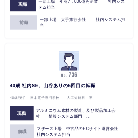
一部上場 年商7，000億円企業 社内シス
現職
テム担当
一部上場 大手旅行会社 社内システム担
前職
当
736
No.
40歳 社内SE、山谷ありの5回目の転職
40歳/男性 日本電子専門学校 人工知能科 卒
アルミニウム素材の製造、及び製品加工会
現職
社 情報システム部門 ...
マザーズ上場 中古品のECサイト運営会社
前職
社内システム担当