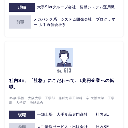
大手SIerグループ会社 情報システム運用職
現職
メガバンク系 システム開発会社 プログラマ
前職
ー 大手通信会社系 ...
613
No.
社内SE、「社格」にこだわって、1兆円企業への転
職。
35歳/男性 大阪大学 工学部 船舶海洋工学科 卒 大阪大学 工学
部 大学院 地球総合...
一部上場 大手食品専門商社 社内SE
現職
大手情報サービス・出版会社 社内SE
前職