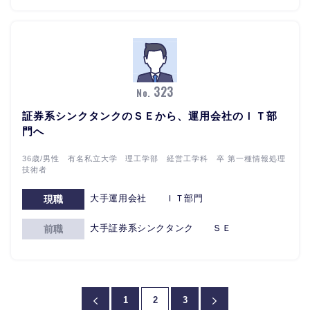
323
No.
証券系シンクタンクのＳＥから、運用会社のＩＴ部
門へ
36歳/男性 有名私立大学 理工学部 経営工学科 卒 第一種情報処理
技術者
大手運用会社 ＩＴ部門
現職
大手証券系シンクタンク ＳＥ
前職
1
2
3