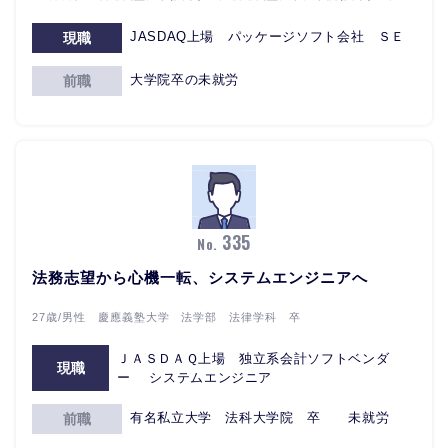
JASDAQ上場 パッケージソフト会社 ＳＥ
現職
大学院卒の未就労
前職
335
No.
法務志望から心機一転、システムエンジニアへ
27歳/男性 慶應義塾大学 法学部 法律学科 卒
ＪＡＳＤＡＱ上場 独立系会計ソフトベンダ
現職
ー システムエンジニア
有名私立大学 法科大学院 卒 未就労
前職