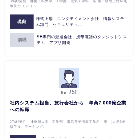
39歳/男性 湘南工科大学 工学部 電気工学科 卒 第一級陸上特殊無
線技士 モバイル...
株式上場 エンタテイメント会社 情報システ
現職
ム部門 セキュリティ...
SE専門の派遣会社 携帯電話のクレジットシス
前職
テム アプリ開発
751
No.
社内システム担当、旅行会社から 年商7,000億企業
への転職
27歳/男性 神奈川大学 工学部 電気電子情報工学科 卒 （大学3年
修了後、ワーキング...