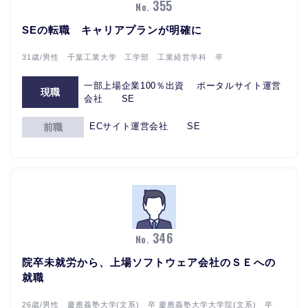
355
No.
SEの転職 キャリアプランが明確に
31歳/男性 千葉工業大学 工学部 工業経営学科 卒
一部上場企業100％出資 ポータルサイト運営
現職
会社 SE
ECサイト運営会社 SE
前職
346
No.
院卒未就労から、上場ソフトウェア会社のＳＥへの
就職
26歳/男性 慶應義塾大学(文系) 卒 慶應義塾大学大学院(文系) 卒