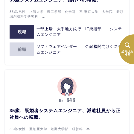
35歳/男性 上智大学 理工学部 化学科 卒 東京大学 大学院 新領
域創成科学研究科 ...
一部上場 大手地方銀行 IT統括部 システ
現職
ムエンジニア
ソフトウェアベンダー 金融機関向けシステ
前職
ムエンジニア
絞り込み
検索
646
No.
35歳、既婚者システムエンジニア、派遣社員から正
社員への転職。
35歳/女性 亜細亜大学 短期大学部 経営科 卒