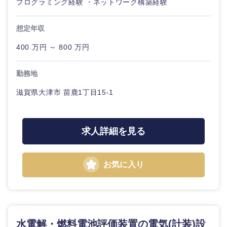
プログラミング経験 ・ネットワーク構築経験
ル
法律・特許事務所・監査法人
想定年収
不動産専
門職
400 万円 ～ 800 万円
人材・アウトソーシング
建設・施
勤務地
工管理
関東地方
サービス
滋賀県大津市 苗鹿1丁目15-1
事務職
茨城県
栃木県
その他
その他
求人詳細を見る
群馬県
埼玉県
千葉県
東京都
お気に入り
神奈川県
水電解・燃料電池評価装置の電気(計装)設