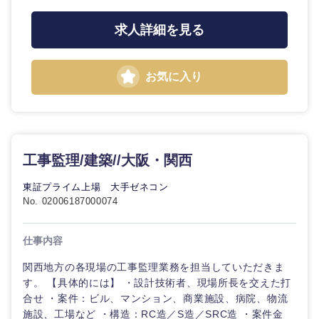
求人詳細を見る
お気に入り
工事監理/建築//大阪・関西
近畿地方
東証プライム上場 大手ゼネコン
滋賀県
京都府
No. 02006187000074
大阪府
兵庫県
仕事内容
関西地方の各現場の工事監理業務を担当していただきま
奈良県
和歌山県
す。 【具体的には】 ・設計技術者、現場所長を交えた打
合せ ・案件：ビル、マンション、商業施設、病院、物流
施設、工場など ・構造：RC造／S造／SRC造 ・案件金