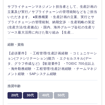
サプライチェーンマネジメント担当者として、生産計画の
立案及び実行／サプライチェーンの管理統制などをご担当
いただきます。 ●業務概要 ・生産計画の立案、実行とサ
プライチェーンの管理統制、納期交渉 ・生産戦略の策定
(生産方法/生産拠点) ・国内、海外グループ会社の生産リ
ソース最大活用に向けた取り組み 【生産...
経験・資格
【必須要件】 ・工程管理/生産計画経験 ・コミュニケーシ
ョン(ファシリテーション)能力 ・エクセルスキル(デー
タ、グラフ作成など) 【歓迎要件】 ・TOEIC 700点以上
・海外勤務経験 ・工程管理/生産計画経験 ・チームマネジ
ご希望の職種を選択してください
ご希望の職種を選択してください
ご希望の業界を選択してください
ご希望の勤務地を選択してください
ご希望条件を入力ください
メント経験 ・SAPシステム経験
推奨年齢
経営企
経営企画・事業企画
商社・卸
北海道・東北地方
画・事業
すべての経営企画・事業企
希望年収
20代
30代
40代
50代
企画
画
経営ボード
北海道
青森県
エネルギー・資源・環境