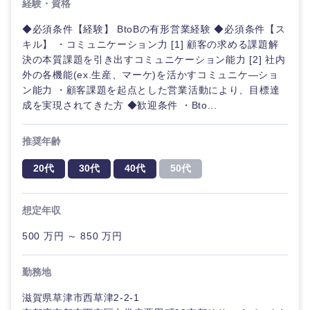
経験・資格
◆必須条件【経験】 BtoBの有形営業経験 ◆必須条件【ス
キル】 ・コミュニケーション力 [1] 顧客の求める課題解
決の本質課題を引き出すコミュニケーション能力 [2] 社内
外の各機能(ex.生産、マーケ)を活かすコミュニケ―ショ
ン能力 ・顧客課題を起点とした営業活動により、目標達
成を実現されてきた方 ◆歓迎条件 ・Bto...
推奨年齢
20代
30代
40代
50代
想定年収
500 万円 ～ 850 万円
勤務地
滋賀県草津市西草津2-2-1