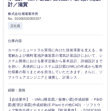
計／滋賀
株式会社堀場製作所
No. 01006502000337
正社員
仕事内容
カーボンニュートラル実現に向けた技術革新を支える、水
電解および燃料電池評価装置の電気計装設計において、シ
ステム開発における要求定義から基本設計、詳細設計まで
を担い、具体的にはシステム設計図(UML)の作成から製作
仕様書の取りまとめを担当していただきます。さらに、ソ
フトウェアエンジニアと連携し、計装シス...
経験・資格
【必須要件】 ・UML(構造図／振舞い図)作成経験 ・P&ID
図(配管計装図)作成経験(E-Plan/その他CAD) ・ソフトウ
ェア製作仕様とりまとめ経験 【歓迎要件】 ・TOEIC600