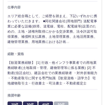
仕事内容
エリア総合職として、ご経歴を踏まえ、下記いずれかに携
わっていただきます。 ■同社関連会社(用地部門) 送配電事
業に必要な設備(鉄塔、送電線、電柱、配電線等)設置のた
めの、土地・諸権利取得にかかる交渉業務、法令許認可取
得業務、補償料支払業務、土地管理業務、土地活用業務、
建物管理業務、用地業務における計画...
経験・資格
【歓迎業務経験】 [1] 行政・他インフラ事業者での用地業
務経験者(土地取得・管理、建物管理等に係る業務) [2] 不
動産(信託会社)、建設会社での業務経験者 ・対外折衝能力
・不動産取引に関する専門知識 【歓迎資格・語学力】 宅
地建物取引士・行政書士・司法書士・不動産鑑定士
推奨年齢
20代
30代
40代
50代