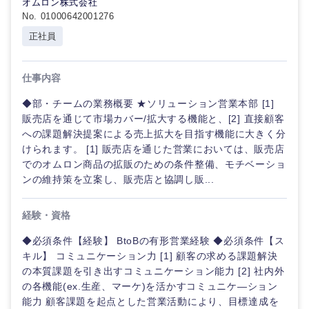
オムロン株式会社
鹿児島県
沖縄県
No. 01000642001276
正社員
仕事内容
◆部・チームの業務概要 ★ソリューション営業本部 [1]
販売店を通じて市場カバー/拡大する機能と、[2] 直接顧客
への課題解決提案による売上拡大を目指す機能に大きく分
けられます。 [1] 販売店を通じた営業においては、販売店
でのオムロン商品の拡販のための条件整備、モチベーショ
ンの維持策を立案し、販売店と協調し販...
経験・資格
◆必須条件【経験】 BtoBの有形営業経験 ◆必須条件【ス
キル】 コミュニケーション力 [1] 顧客の求める課題解決
の本質課題を引き出すコミュニケーション能力 [2] 社内外
の各機能(ex.生産、マーケ)を活かすコミュニケ―ション
能力 顧客課題を起点とした営業活動により、目標達成を