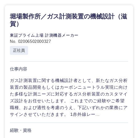
石川県
福井県
堀場製作所／ガス計測装置の機械設計（滋
賀）
山梨県
長野県
東証プライム上場 計測機器メーカー
No. 02006502000327
正社員
仕事内容
ガス計測装置に関する機械設計者として、新たなガス分析
装置の製品開発もしくはカーボンニュートラル実現に向け
た多様な計測ニーズに対応するガス分析装置のカスタマイ
ズ設計をお任せいたします。 これまでのご経験やご希望
職種、および適性を考慮のうえ、下記いずれかの業務にア
サインさせていただきます。 1赤外線レー...
経験・資格