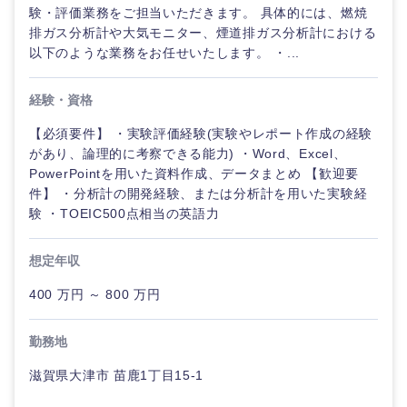
験・評価業務をご担当いただきます。 具体的には、燃焼
排ガス分析計や大気モニター、煙道排ガス分析計における
以下のような業務をお任せいたします。 ・...
経験・資格
【必須要件】 ・実験評価経験(実験やレポート作成の経験
があり、論理的に考察できる能力) ・Word、Excel、
PowerPointを用いた資料作成、データまとめ 【歓迎要
件】 ・分析計の開発経験、または分析計を用いた実験経
験 ・TOEIC500点相当の英語力
想定年収
400 万円 ～ 800 万円
勤務地
滋賀県大津市 苗鹿1丁目15-1