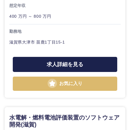
20代
30代
経営ボー
事業企画・事業開発
想定年収
管理
推奨年齢
ド
秋田県
岩手県
自動車・機械・船舶
400 万円 ～ 800 万円
40代
50代
事業管理
SCM
管理
宮城県
山形県
電気・電子・半導体
勤務地
人事
新規事業企画・立上げ
SCM
滋賀県大津市 苗鹿1丁目15-1
福島県
素材・化学・金属
フリーワード
マーケティング
M&A・事業投資
人事
求人詳細を見る
営業
食品・化粧品・アパレル・消費財
マーケテ
こだわり条件を入力ください
経営企画
ィング
サービス
急募
第二新卒
お気に入り
メディカル・ヘルスケア・ライフサイエンス
政策渉外
営業
クリエイティブ
スタートアップ企
その他企画業務
金融
上場企業
サービス
業
コンサルタント
水電解・燃料電池評価装置のソフトウェア
クリエイ
建設・不動産
外資系企業
英語を活かす
ティブ
専門職
開発(滋賀)