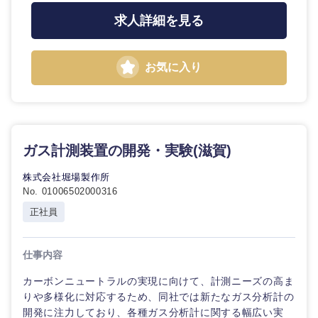
求人詳細を見る
お気に入り
東海地方
岐阜県
静岡県
ガス計測装置の開発・実験(滋賀)
愛知県
三重県
株式会社堀場製作所
No. 01006502000316
正社員
仕事内容
カーボンニュートラルの実現に向けて、計測ニーズの高ま
りや多様化に対応するため、同社では新たなガス分析計の
開発に注力しており、各種ガス分析計に関する幅広い実