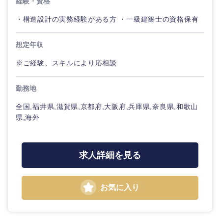
経験・資格
鳥取県
島根県
・構造設計の実務経験がある方 ・一級建築士の資格保有
岡山県
広島県
想定年収
山口県
徳島県
※ご経験、スキルにより応相談
香川県
愛媛県
勤務地
全国,福井県,滋賀県,京都府,大阪府,兵庫県,奈良県,和歌山
高知県
県,海外
求人詳細を見る
お気に入り