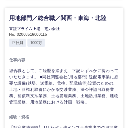
用地部門／総合職／関西・東海・北陸
東証プライム上場 電力会社
No. 02008516000115
正社員
1000万
仕事内容
総合職として、ご経歴を踏まえ、下記いずれかに携わって
いただきます。 ■同社関連会社(用地部門) 送配電事業に必
要な設備(鉄塔、送電線、電柱、配電線等)設置のための、
土地・諸権利取得にかかる交渉業務、法令許認可取得業
務、補償料支払業務、土地管理業務、土地活用業務、建物
管理業務、用地業務における計画・戦略...
経験・資格
【歓迎業務経験】 [1] 行政・他インフラ事業者での用地業