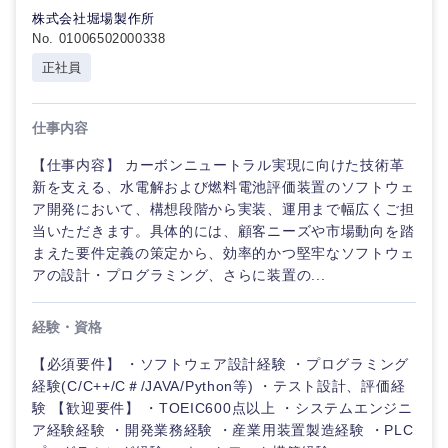
株式会社堀場製作所
倉庫・運輸・物流
転勤なし
海外勤務あり
コンサル
技術職（IT）、Webサービス・制作、ゲーム
No. 01006502000338
タント
正社員
技術職（モノづくり）
小売・通販・外食
年間休日120日以
フルリモート
専門職
上
金融専門職
仕事内容
IT・通信
技術職
完全週休2日制
社宅・家賃補助有
（IT）、
【仕事内容】 カーボンニュートラル実現に向けた技術革
メディカル
Webサー
新を支える、水電解および燃料電池評価装置のソフトウェ
ビス・制
WEBサービス
ア開発において、構想段階から実装、運用まで幅広くご担
作、ゲー
不動産専門職
当いただきます。具体的には、顧客ニーズや市場動向を踏
ム
まえた要件定義の策定から、効率的かつ堅牢なソフトウェ
コンサル・シンクタンク
アの設計・プログラミング、さらに装置の...
建設・施工管理
技術職
（モノづ
広告・宣伝・印刷
くり）
事務職
経験・資格
【必須要件】 ・ソフトウェア設計経験 ・プログラミング
金融専門
その他
マスメディア
経験(C/C++/C＃/JAVA/Python等) ・テスト設計、評価経
職
験 【歓迎要件】 ・TOEIC600点以上 ・システムエンジニ
ア経験経験 ・開発業務経験 ・産業用装置製造経験 ・PLC
エンターテイメント
メディカ