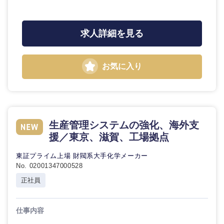
鳥取県
島根県
岡山県
広島県
求人詳細を見る
山口県
徳島県
お気に入り
香川県
愛媛県
高知県
生産管理システムの強化、海外支
援／東京、滋賀、工場拠点
東証プライム上場 財閥系大手化学メーカー
No. 02001347000528
正社員
仕事内容