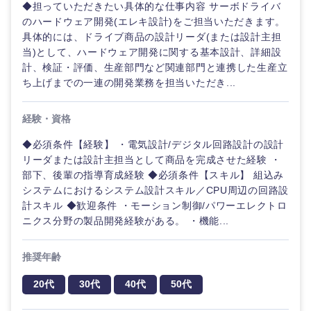
◆担っていただきたい具体的な仕事内容 サーボドライバ
のハードウェア開発(エレキ設計)をご担当いただきます。
具体的には、ドライブ商品の設計リーダ(または設計主担
当)として、ハードウェア開発に関する基本設計、詳細設
計、検証・評価、生産部門など関連部門と連携した生産立
ち上げまでの一連の開発業務を担当いただき...
経験・資格
◆必須条件【経験】 ・電気設計/デジタル回路設計の設計
リーダまたは設計主担当として商品を完成させた経験 ・
部下、後輩の指導育成経験 ◆必須条件【スキル】 組込み
システムにおけるシステム設計スキル／CPU周辺の回路設
計スキル ◆歓迎条件 ・モーション制御/パワーエレクトロ
ニクス分野の製品開発経験がある。 ・機能...
推奨年齢
20代
30代
40代
50代