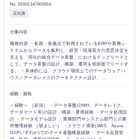
No. 02001347000656
正社員
仕事内容
職務内容 ・各国・各拠点で利用されているERPや業務シ
ステムからデータを集約し、経営・現場双方の意思決定を
支える「同社の統合データ基盤」におけるテックリードと
して、データ基盤の設計、構築、運用を技術面でリードす
る。 ・具体的には、クラウド環境上でのデータウェアハ
ウス／データレイクのアーキテクチャ設計、...
経験・資格
＜経験＞ ［必須］ ・データ基盤(DWH、データレイク、
データマート等)の設計・構築・運用経験 ・データ処理設
計 ・データモデル設計 ・業務部門やシステム部門との要
件整理経験 ［望ましい］ ・クラウド環境(AWS、Azure、
GCPいずれか)でのデータ基盤構築経験 ・データ品質管