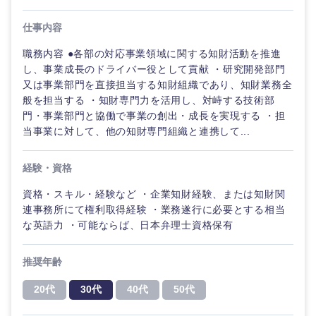
仕事内容
職務内容 ●各部の対応事業領域に関する知財活動を推進
し、事業成長のドライバー役として貢献 ・研究開発部門
又は事業部門を直接担当する知財組織であり、知財業務全
般を担当する ・知財専門力を活用し、対峙する技術部
門・事業部門と協働で事業の創出・成長を実現する ・担
当事業に対して、他の知財専門組織と連携して...
経験・資格
資格・スキル・経験など ・企業知財経験、または知財関
連事務所にて権利取得経験 ・業務遂行に必要とする相当
ご希望の職種を選択してください
ご希望の職種を選択してください
ご希望の業界を選択してください
ご希望の勤務地を選択してください
ご希望条件を入力ください
な英語力 ・可能ならば、日本弁理士資格保有
推奨年齢
経営企
経営企画・事業企画
商社・卸
北海道・東北地方
画・事業
すべての経営企画・事業企
希望年収
企画
画
20代
30代
40代
50代
経営ボード
北海道
青森県
エネルギー・資源・環境