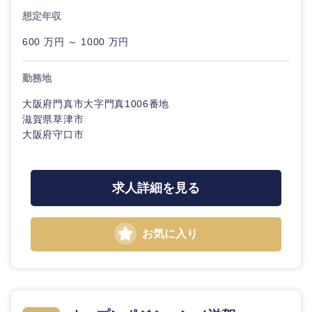
20代
30代
経営ボー
事業企画・事業開発
想定年収
管理
推奨年齢
ド
秋田県
岩手県
自動車・機械・船舶
600 万円 ～ 1000 万円
40代
50代
事業管理
SCM
管理
宮城県
山形県
電気・電子・半導体
勤務地
人事
新規事業企画・立上げ
SCM
福島県
大阪府門真市大字門真1006番地
素材・化学・金属
フリーワード
滋賀県草津市
マーケティング
M&A・事業投資
人事
大阪府守口市
営業
食品・化粧品・アパレル・消費財
マーケテ
こだわり条件を入力ください
経営企画
ィング
求人詳細を見る
サービス
急募
第二新卒
メディカル・ヘルスケア・ライフサイエンス
政策渉外
営業
クリエイティブ
お気に入り
スタートアップ企
その他企画業務
金融
上場企業
サービス
業
コンサルタント
クリエイ
建設・不動産
外資系企業
英語を活かす
ティブ
専門職