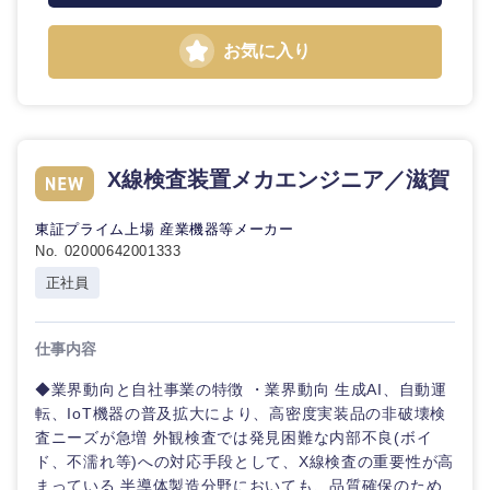
海外
お気に入り
X線検査装置メカエンジニア／滋賀
東証プライム上場 産業機器等メーカー
No. 02000642001333
正社員
仕事内容
◆業界動向と自社事業の特徴 ・業界動向 生成AI、自動運
転、IoT機器の普及拡大により、高密度実装品の非破壊検
査ニーズが急増 外観検査では発見困難な内部不良(ボイ
ド、不濡れ等)への対応手段として、X線検査の重要性が高
まっている 半導体製造分野においても、品質確保のため