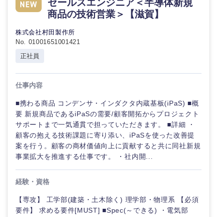
セールスエンジニア＜半導体新規
鹿児島県
沖縄県
商品の技術営業＞【滋賀】
株式会社村田製作所
No. 01001651001421
正社員
仕事内容
■携わる商品 コンデンサ・インダクタ内蔵基板(iPaS) ■概
要 新規商品であるiPaSの需要/顧客開拓からプロジェクト
サポートまで一気通貫で担っていただきます。 ■詳細 ・
顧客の抱える技術課題に寄り添い、iPaSを使った改善提
案を行う。顧客の商材価値向上に貢献すると共に同社新規
事業拡大を推進する仕事です。 ・社内開...
経験・資格
【専攻】 工学部(建築・土木除く) 理学部・物理系 【必須
要件】 求める要件[MUST] ■Spec(～できる) ・電気部