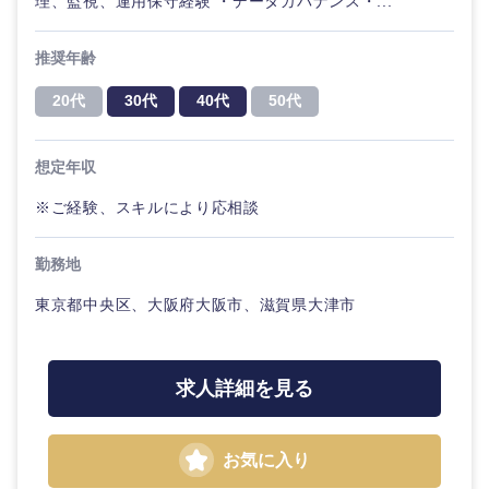
理、監視、運用保守経験 ・データガバナンス・...
推奨年齢
20代
30代
40代
50代
想定年収
※ご経験、スキルにより応相談
近畿地方
勤務地
東京都中央区、大阪府大阪市、滋賀県大津市
滋賀県
京都府
大阪府
兵庫県
求人詳細を見る
奈良県
和歌山県
お気に入り