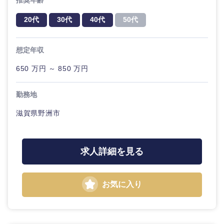
推奨年齢
ル
20代
30代
40代
50代
法律・特許事務所・監査法人
不動産専
門職
想定年収
人材・アウトソーシング
建設・施
650 万円 ～ 850 万円
工管理
関東地方
サービス
勤務地
事務職
茨城県
栃木県
滋賀県野洲市
その他
その他
群馬県
埼玉県
求人詳細を見る
千葉県
東京都
お気に入り
神奈川県