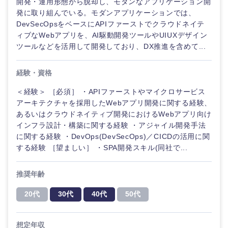
開発・運用形態から脱却し、モダンなアプリケーション開
発に取り組んでいる。モダンアプリケーションでは、
DevSecOpsをベースにAPIファーストでクラウドネイテ
ィブなWebアプリを、AI駆動開発ツールやUIUXデザイン
ツールなどを活用して開発しており、DX推進を含めて...
経験・資格
＜経験＞ ［必須］ ・APIファーストやマイクロサービス
アーキテクチャを採用したWebアプリ開発に関する経験、
あるいはクラウドネイティブ開発におけるWebアプリ向け
インフラ設計・構築に関する経験 ・アジャイル開発手法
に関する経験 ・DevOps(DevSecOps)／CICDの活用に関
する経験 ［望ましい］ ・SPA開発スキル(同社で...
推奨年齢
20代
30代
40代
50代
想定年収