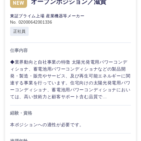
オープンポジション／滋賀
倉庫・運輸・物流
転勤なし
海外勤務あり
コンサル
技術職（IT）、Webサービス・制作、ゲーム
タント
東証プライム上場 産業機器等メーカー
No. 02000642001336
技術職（モノづくり）
小売・通販・外食
年間休日120日以
フルリモート
専門職
上
正社員
金融専門職
IT・通信
技術職
完全週休2日制
社宅・家賃補助有
仕事内容
（IT）、
メディカル
Webサー
◆業界動向と自社事業の特徴 太陽光発電用パワーコンデ
ビス・制
WEBサービス
作、ゲー
ィショナ、蓄電池用パワーコンディショナなどの製品開
不動産専門職
ム
発・製造・販売やサービス、及び再生可能エネルギーに関
コンサル・シンクタンク
連する事業を行っています。住宅向けの太陽光発電用パワ
建設・施工管理
ーコンディショナ、蓄電池用パワーコンディショナにおい
技術職
（モノづ
ては、高い技術力と顧客サポート含む品質で...
広告・宣伝・印刷
くり）
事務職
経験・資格
金融専門
その他
マスメディア
職
本ポジションへの適性が必要です。
エンターテイメント
メディカ