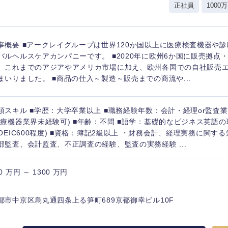
正社員
1000万
事概要 ■アークレイグループは世界120か国以上に医療検査機器や
バルヘルスケアカンパニーです。 ■2020年に欧州6か国に販売拠点
、これまでのアジアやアメリカ市場に加え、欧州各国での自社販売
まいりました。 ■商品の仕入～製造～販売までの商流や...
須スキル ■学歴：大学卒業以上 ■職務経験年数：会計・経理or監査業
医療機器業界未経験可) ■年齢：不問 ■語学：基礎的なビジネス英語
TOEIC600程度) ■資格：簿記2級以上 ・財務会計、経理実務に関す
部監査、会計監査、不正調査の経験、監査の実務経験 ...
0 万円 ～ 1300 万円
都市中京区烏丸通四条上る笋町689京都御幸ビル10F