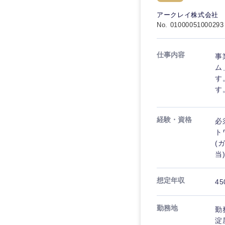
秋田県
管理
管理
電気・電子・半導体
アークレイ株式会社
宮城県
フリーワード
No. 01000051000293
SCM
SCM
素材・化学・金属
福島県
食品・化粧品・アパ
人事
人事
仕事内容
事
こだわり条件を
メディカル・ヘルス
ム
マーケティング
す
マーケティング
金融
す
急募
営業
建設・不動産
営業
経験・資格
必
倉庫・運輸・物流
スタートアップ企業
サービス
サービス
ト
小売・通販・外食
(
クリエイティブ
当
クリエイティブ
IT・通信
転勤なし
コンサルタント
WEBサービス
想定年収
コンサルタント
45
年間休日120日以上
コンサル・シンクタ
専門職
専門職
勤務地
勤
広告・宣伝・印刷
淀