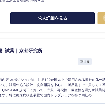
都市上京区岩栖院町59擁翠園
求人詳細を見る
海外
佐賀県
発_試薬｜京都研究所
熊本県
宮崎県
正社員
沖縄県
務内容 本ポジションは、世界120か国以上で活用される同社の体外診
いて、試薬の処方設計・改良開発を中心に、製品化まで一貫して主
。QMS/GMP規制下において、品質・再現性・量産性を満たす試薬
ます。特に糖尿病検査装置で国内トップシェアを持つ同社の...