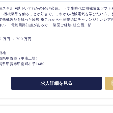
須スキル ■以下いずれかの経##必須。 ・学生時代に機械電気ソフ
 ・機械製品を触ることが好きで、これから機械電気を学びたい方、
で機械製品を触った経験 ※これから生産技術にチャレンジしたい方#
キル ・電気回路知識がある方 ・製図ご経験(組立図、部...
0 万円 ～ 700 万円
務地
賀県甲賀市（甲南工場）
賀県甲賀市甲南町柑子1480
中国・四国地方
求人詳細を見る
京都府
鳥取県
兵庫県
岡山県
和歌山県
山口県