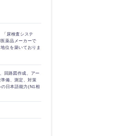
埼玉県
東京都
」「尿検査システ
用医薬品メーカーで
る地位を築いておりま
企業
ク、回路図作成、アー
を活かす
試験準備、測定、対策
の日本語能力(N1相
リモート
・家賃補助有