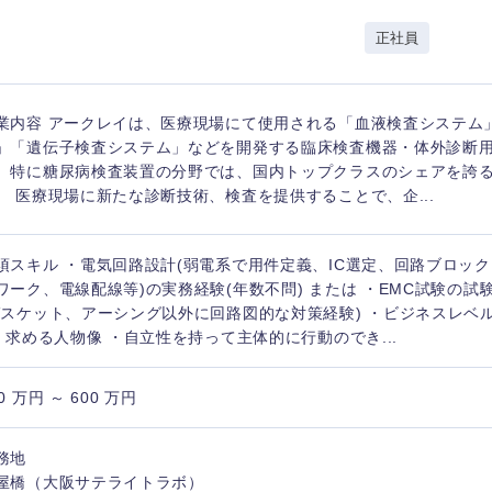
岩手県
事業管理
群馬県
正社員
山形県
新規事業企画・立上げ
千葉県
M&A・事業投資
神奈川県
レル・消費財
業内容 アークレイは、医療現場にて使用される「血液検査システム
経営企画
入力ください
ケア・ライフサイエンス
」「遺伝子検査システム」などを開発する臨床検査機器・体外診断
政策渉外
。特に糖尿病検査装置の分野では、国内トップクラスのシェアを誇
。 医療現場に新たな診断技術、検査を提供することで、企...
第二新卒
上場
その他企画業務
須スキル ・電気回路設計(弱電系で用件定義、IC選定、回路ブロッ
外資系企業
英語
ワーク、電線配線等)の実務経験(年数不問) または ・EMC試験の
ガスケット、アーシング以外に回路図的な対策経験) ・ビジネスレベル
) 求める人物像 ・自立性を持って主体的に行動のでき...
海外勤務あり
フル
0 万円 ～ 600 万円
完全週休2日制
社宅
ンク
務地
屋橋（大阪サテライトラボ）