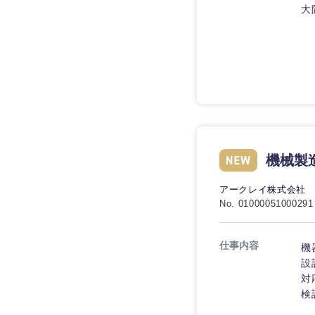
技術職（IT）、Webサービ
大
技術職（IT）、Webサービ
マスメディア
制作、ゲーム
技術職（モノづくり）
エンターテイメント
技術職（モノづくり）
法律・特許事務所・
金融専門職
人材・アウトソーシ
金融専門職
甲信越・北陸
メディカル
サービス
新潟県
メディカル
その他
不動産専門職
石川県
機械製
不動産専門職
建設・施工管理
山梨県
アークレイ株式会社
建設・施工管理
No. 01000051000291
事務職
事務職
仕事内容
機
その他
設
その他
対
検