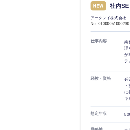
社内S
アークレイ株式会社
No. 01000051000290
仕事内容
業
理
が
テ
経験・資格
必
・
に
キ
想定年収
50
勤務地