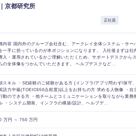
E｜京都研究所
香川県
正社員
高知県
務内容 国内外のグループ会社含む、アークレイ全体システム・サー
を一手に担っているのが本ポジションになります。 入社後まずは社
導入・運用されているかご理解いただくため、サポートデスクから
ムの全体像をつかんでいただきます。 ヘルプデスクなど...
須スキル ・SE経験のご経験がある方 (インフラ/アプリ問わず/保守
英語力中級(TOEIC650点程度)以上をお持ちの方 求める人物像 ・
行動のできる方 ・他チームとコミュニケーションを取りながら業務
ル ・システム開発、インフラの構築/設計、ヘルプデ...
0 万円 ～ 750 万円