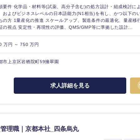
須要件 化学品・材料等(試薬、高分子含む)の処方設計・組成検討に
、およびビジネスレベルの日本語能力(N1相当)を有し、かつ以下の
ちの方 1量産化の推進 スケールアップ、製造条件の最適化、量産移行
証の視点 安定性・再現性の評価、QMS/GMP等に準拠した設計...
0 万円 ～ 750 万円
都市上京区岩栖院町59擁翠園
求人詳細を見る
選択する
選択する
選択する
選択する
_管理職｜京都本社_四条烏丸