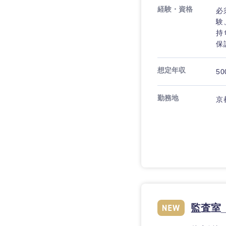
経験・資格
必
験
持
保
想定年収
50
勤務地
京
監査室