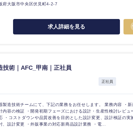
ス・制作、ゲーム
阪府大阪市中央区伏見町4-2-7
ス・
選択する
求人詳細を見る
監査法人
ング
東海地方
富山県
岐阜県
福井県
愛知県
造技術｜AFC_甲南｜正社員
長野県
正社員
器製造技術チームにて、下記の業務をお任せします。 業務内容 ・
計内容の検証 ・開発初期フェーズにおける設計・生産性検討レビュ
応 ・コストダウンや品質改善を目的とした設計変更、設計検証の実
討、設計変更 ・外販事業の対応新商品設計業務 ・電...