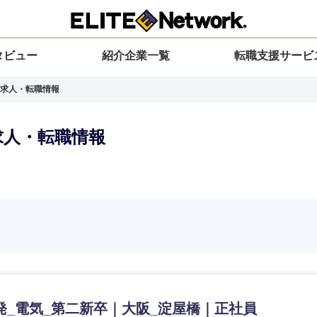
タビュー
紹介企業一覧
転職支援サービ
求人・転職情報
求人・転職情報
選択してください
選択してください
選択してください
を選択してください
力ください
地方
すべての経営企画・事業企画
関東地方
環境
青森県
事業企画・事業開発
茨城県
20代
30代
40代
50代
発_電気_第二新卒｜大阪_淀屋橋｜正社員