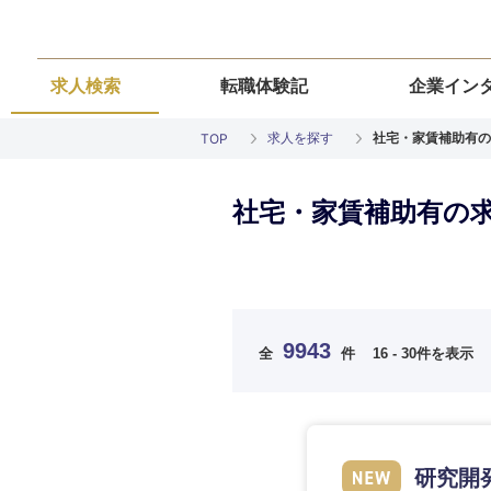
求人検索
転職体験記
企業イン
求人を探す
社宅・家賃補助有の
TOP
社宅・家賃補助有の
ご希望の職種を
ご希望の職種を
ご希望の業界を
ご希望の勤務地
ご希望条件を入
9943
全
件
16 - 30件を表示
希望年収
経営企画・事業企画
経営企画・事業企画
商社・卸
北海道・東北
エネルギー・資源・
経営ボード
経営ボード
北海道
推奨年齢
研究開
自動車・機械・船舶