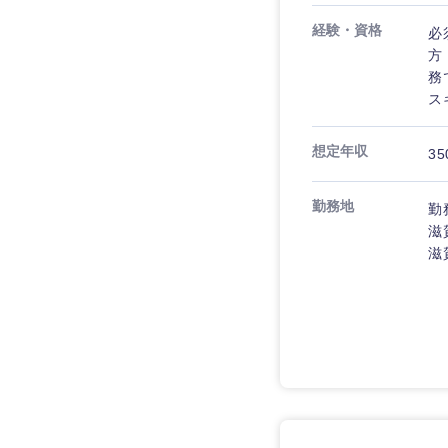
経験・資格
必
方
務
ス
想定年収
35
勤務地
勤
滋
滋
近畿地方
滋賀県
大阪府
奈良県