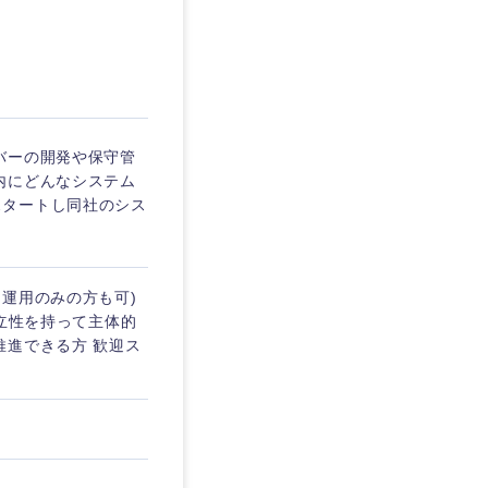
愛媛県
バーの開発や保守管
内にどんなシステム
スタートし同社のシス
、運用のみの方も可)
自立性を持って主体的
推進できる方 歓迎ス