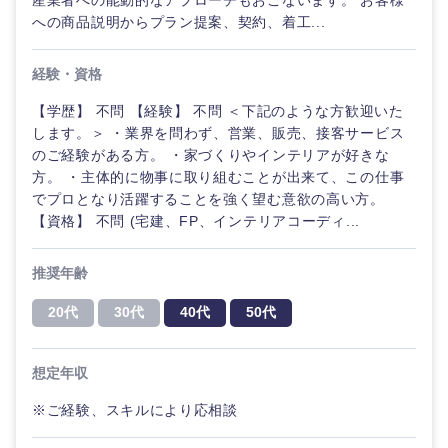
産業者への能動的なアプローチもおこないます。 お客様
への商品説明からプラン提案、契約、着工...
経験・資格
東海地方
【学歴】 不問 【経験】 不問 ＜下記のような方歓迎いた
します。＞ ・業界を問わず、営業、販売、接客サービス
のご経験がある方。 ・家づくりやインテリアが好きな
岐阜県
静岡県
方。 ・主体的に物事に取り組むことが出来て、この仕事
でプロとなり活躍することを強く望む意欲の高い方。
愛知県
三重県
【資格】 不問 (宅建、FP、インテリアコーディ...
推奨年齢
20代
30代
40代
50代
想定年収
※ご経験、スキルにより応相談