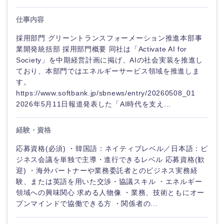
仕事内容
採用部門 グリーントランスフォーメーション推進本部事
業開発統括部 採用部門概要 同社は「Activate AI for
Society」を中期経営計画に掲げ、AIの社会実装を推進し
ており、本部門ではエネルギーサービス領域を推進しま
す。
https://www.softbank.jp/sbnews/entry/20260508_01
2026年5月11日報道発表した「AI時代を支え...
経験・資格
応募資格(必須) ・韓国語：ネイティブレベル／日本語：ビ
ご希望の職種を選択してください
ご希望の職種を選択してください
ご希望の業界を選択してください
ご希望の勤務地を選択してください
ご希望条件を入力ください
ジネス会議を単独で主導・進行できるレベル 応募資格(歓
迎) ・海外パートナーや業務委託者とのビジネス実務経
験、または英語を用いた交渉・協議スキル ・エネルギー
経営企
経営企画・事業企画
商社・卸
北海道・東北地方
領域への興味関心 求める人物像 ・業務、技術ともにオー
画・事業
すべての経営企画・事業企
希望年収
プンマインドで協働できる方 ・関係者の...
企画
画
経営ボード
北海道
青森県
エネルギー・資源・環境