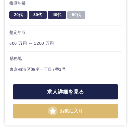
推奨年齢
20代
30代
経営ボー
事業企画・事業開発
管理
推奨年齢
ド
秋田県
岩手県
自動車・機械・船舶
20代
30代
40代
50代
40代
50代
事業管理
SCM
管理
宮城県
山形県
電気・電子・半導体
想定年収
人事
新規事業企画・立上げ
SCM
600 万円 ～ 1200 万円
福島県
素材・化学・金属
フリーワード
マーケティング
M&A・事業投資
人事
勤務地
営業
食品・化粧品・アパレル・消費財
マーケテ
こだわり条件を入力ください
経営企画
東京都港区海岸一丁目7番1号
ィング
サービス
急募
第二新卒
メディカル・ヘルスケア・ライフサイエンス
政策渉外
営業
求人詳細を見る
クリエイティブ
スタートアップ企
その他企画業務
金融
上場企業
サービス
業
コンサルタント
お気に入り
クリエイ
建設・不動産
外資系企業
英語を活かす
ティブ
専門職