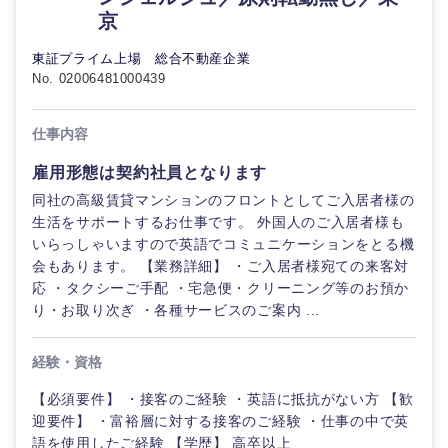
京
東証プライム上場 総合不動産企業
No. 02006481000439
仕事内容
雇用形態は契約社員となります
同社の高級賃貸マンションのフロントとしてご入居者様の
生活をサポートするお仕事です。 外国人のご入居者様も
近畿地方
いらっしゃいますので英語でコミュニケーションをとる機
会もあります。 【業務詳細】 ・ご入居者様宛ての来客対
滋賀県
京都府
応 ・タクシーご手配 ・宅急便・クリーニング等のお預か
り・お取り次ぎ ・各種サービスのご案内 ...
大阪府
兵庫県
経験・資格
奈良県
和歌山県
【必須要件】 ・接客のご経験 ・英語に抵抗がない方 【歓
迎要件】 ・富裕層に対する接客のご経験 ・仕事の中で英
語を使用したご経験 【学歴】 高卒以上