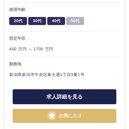
推奨年齢
選択する
選択する
選択する
選択する
20代
30代
40代
50代
想定年収
450 万円 ～ 1700 万円
勤務地
新潟県新潟市中央区東大通1丁目3番1号
求人詳細を見る
お気に入り