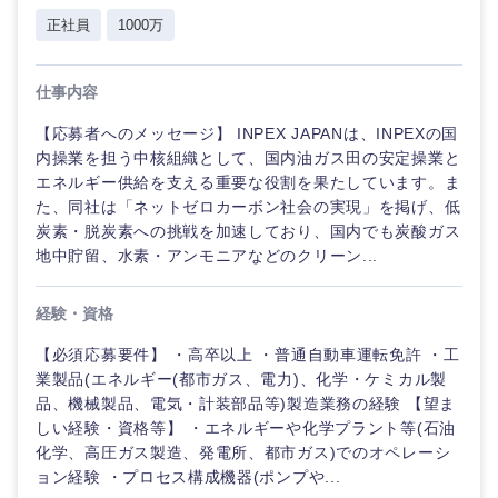
正社員
1000万
仕事内容
【応募者へのメッセージ】 INPEX JAPANは、INPEXの国
内操業を担う中核組織として、国内油ガス田の安定操業と
エネルギー供給を支える重要な役割を果たしています。ま
た、同社は「ネットゼロカーボン社会の実現」を掲げ、低
炭素・脱炭素への挑戦を加速しており、国内でも炭酸ガス
地中貯留、水素・アンモニアなどのクリーン...
経験・資格
【必須応募要件】 ・高卒以上 ・普通自動車運転免許 ・工
業製品(エネルギー(都市ガス、電力)、化学・ケミカル製
品、機械製品、電気・計装部品等)製造業務の経験 【望ま
しい経験・資格等】 ・エネルギーや化学プラント等(石油
化学、高圧ガス製造、発電所、都市ガス)でのオペレーシ
ョン経験 ・プロセス構成機器(ポンプや...