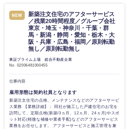
倉庫・運輸・物流
転勤なし
海外勤務あり
コンサル
技術職（IT）、Webサービス・制作、ゲーム
タント
新築注文住宅のアフターサービス
／残業20時間程度／グループ会社
技術職（モノづくり）
小売・通販・外食
年間休日120日以
フルリモート
専門職
東京・埼玉・神奈川・千葉・群
上
馬・新潟・静岡・愛知・栃木・大
金融専門職
IT・通信
阪・兵庫・広島・福岡／原則転勤
技術職
完全週休2日制
社宅・家賃補助有
（IT）、
無し／原則転勤無し
メディカル
Webサー
ビス・制
WEBサービス
東証プライム上場 総合不動産企業
作、ゲー
不動産専門職
No. 02006481000455
ム
コンサル・シンクタンク
建設・施工管理
仕事内容
技術職
（モノづ
広告・宣伝・印刷
雇用形態は契約社員となります
くり）
事務職
新築注文住宅の点検、メンテナンスなどのアフターサービ
ス業務 【業務詳細】： 同社が施工した戸建住宅のお宅を
金融専門
その他
マスメディア
職
訪問して、定期点検(新築/3ヵ月、12ヵ月、24ヵ月)やスポ
ット対応(軽微な補修や業者手配)などのアフターサービス
業務をお任せします。 アフターサービスと施工管理を兼
エンターテイメント
メディカ