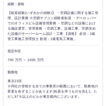
鳥取県
島根県
経験・資格
【歓迎経験(いずれかの経験)】 ・空調設備に関する施工管
岡山県
広島県
理、設計業務 ※空調サブコン経験者歓迎 ・デベロッパー
でのオフィスビル設備管理業務 ・空調などの設備におけ
山口県
徳島県
る施設運営、管理業務 ・空調工事、設備工事、空調含め
た設備のサーバールーム設計・工事 【資格】 必須：1級
管工事施工管理技士 歓迎：1級電気工事施...
香川県
愛媛県
想定年収
高知県
700 万円 ～ 1000 万円
勤務地
東京23区
※同社の管轄する全ての事業所の範囲において、勤務地の
変更を命ずることがあります(転居を伴うものを含む)。た
だし97％以上のビルが東京都内にございます。