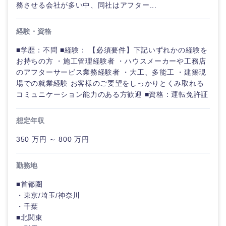
務させる会社が多い中、同社はアフター...
ル
法律・特許事務所・監査法人
経験・資格
不動産専
門職
■学歴：不問 ■経験： 【必須要件】下記いずれかの経験を
人材・アウトソーシング
お持ちの方 ・施工管理経験者 ・ハウスメーカーや工務店
建設・施
のアフターサービス業務経験者 ・大工、多能工 ・建築現
工管理
関東地方
場での就業経験 お客様のご要望をしっかりとくみ取れる
サービス
コミュニケーション能力のある方歓迎 ■資格：運転免許証
事務職
茨城県
栃木県
その他
想定年収
その他
群馬県
埼玉県
350 万円 ～ 800 万円
千葉県
東京都
勤務地
■首都圏
神奈川県
・東京/埼玉/神奈川
・千葉
■北関東