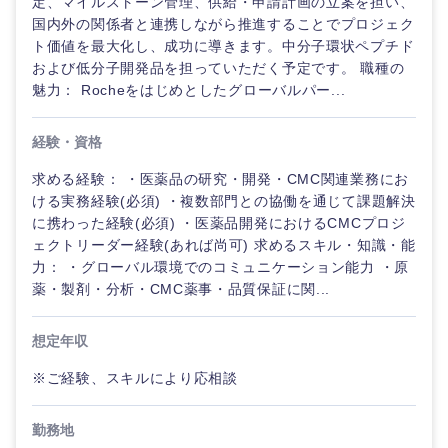
定、マイルストーン管理、供給・申請計画の立案を担い、
国内外の関係者と連携しながら推進することでプロジェク
ト価値を最大化し、成功に導きます。中分子環状ペプチド
および低分子開発品を担っていただく予定です。 職種の
魅力： Rocheをはじめとしたグローバルパー...
経験・資格
求める経験： ・医薬品の研究・開発・CMC関連業務にお
ける実務経験(必須) ・複数部門との協働を通じて課題解決
に携わった経験(必須) ・医薬品開発におけるCMCプロジ
九州・沖縄
ェクトリーダー経験(あれば尚可) 求めるスキル・知識・能
力： ・グローバル環境でのコミュニケーション能力 ・原
薬・製剤・分析・CMC薬事・品質保証に関...
福岡県
佐賀県
想定年収
長崎県
熊本県
※ご経験、スキルにより応相談
大分県
宮崎県
勤務地