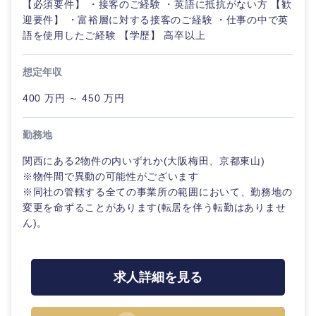
【必須要件】 ・接客のご経験 ・英語に抵抗がない方 【歓
迎要件】 ・富裕層に対する接客のご経験 ・仕事の中で英
石川県
福井県
語を使用したご経験 【学歴】 高卒以上
想定年収
山梨県
長野県
400 万円 ～ 450 万円
勤務地
関西にある2物件の内いずれか(大阪梅田、京都東山)
※物件間で異動の可能性がございます
※同社の管轄する全ての事業所の範囲において、勤務地の
変更を命ずることがあります(転居を伴う転勤はありませ
ん)。
求人詳細を見る