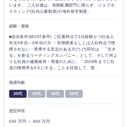
います。 ご入社後は、初期配属部門に限らず、ジョブポ
スティング(社内公募制度)や海外留学制度...
経験・資格
■必須条件(MUST条件) ご応募時点で1社経験かつ社会人
年次3年目～6年目の方 ・非喫煙者もしくは入社時点で喫
煙されない・禁煙する意志がある方(*) (*)同社は「『生き
る』を創るリーディングカンパニー」として、そして何よ
りも社員の健康維持・増進のために、「2028年までに社
員の喫煙率を0％にする」ことを目指して、禁...
推奨年齢
20代
30代
40代
50代
想定年収
550 万円 ～ 900 万円