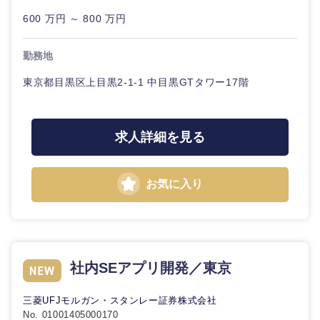
20代
30代
経営ボー
事業企画・事業開発
管理
600 万円 ～ 800 万円
推奨年齢
ド
秋田県
岩手県
自動車・機械・船舶
40代
50代
事業管理
SCM
勤務地
管理
宮城県
山形県
電気・電子・半導体
東京都目黒区上目黒2-1-1 中目黒GTタワー17階
人事
新規事業企画・立上げ
SCM
福島県
素材・化学・金属
フリーワード
マーケティング
M&A・事業投資
人事
求人詳細を見る
営業
食品・化粧品・アパレル・消費財
マーケテ
こだわり条件を入力ください
経営企画
ィング
お気に入り
サービス
急募
第二新卒
メディカル・ヘルスケア・ライフサイエンス
政策渉外
営業
クリエイティブ
スタートアップ企
その他企画業務
金融
上場企業
サービス
業
社内SEアプリ開発／東京
コンサルタント
クリエイ
建設・不動産
外資系企業
英語を活かす
三菱UFJモルガン・スタンレー証券株式会社
ティブ
専門職
No. 01001405000170