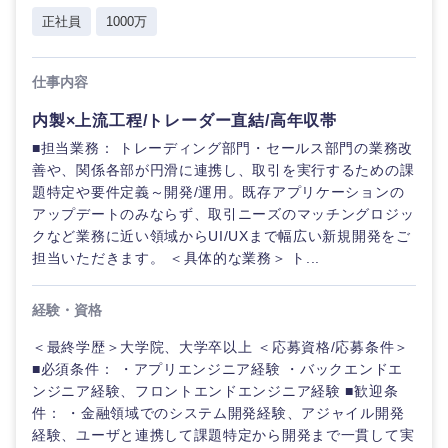
倉庫・運輸・物流
正社員
1000万
転勤なし
海外勤務あり
コンサル
技術職（IT）、Webサービス・制作、
タント
ゲーム
小売・通販・外食
年間休日120日以
仕事内容
フルリモート
専門職
技術職（モノづくり）
上
内製×上流工程/トレーダー直結/高年収帯
IT・通信
金融専門職
技
■担当業務： トレーディング部門・セールス部門の業務改
完全週休2日制
社宅・家賃補助有
術
善や、関係各部が円滑に連携し、取引を実行するための課
職
題特定や要件定義～開発/運用。既存アプリケーションの
メディカル
（IT）、
WEBサービス
アップデートのみならず、取引ニーズのマッチングロジッ
Web
サ
クなど業務に近い領域からUI/UXまで幅広い新規開発をご
不動産専門職
ー
担当いただきます。 ＜具体的な業務＞ ト...
コンサル・シンクタンク
ビ
ス・
建設・施工管理
制
経験・資格
広告・宣伝・印刷
作、
ゲ
事務職
＜最終学歴＞大学院、大学卒以上 ＜応募資格/応募条件＞
ー
■必須条件： ・アプリエンジニア経験 ・バックエンドエ
ム
マスメディア
ンジニア経験、フロントエンドエンジニア経験 ■歓迎条
その他
件： ・金融領域でのシステム開発経験、アジャイル開発
技術職
経験、ユーザと連携して課題特定から開発まで一貫して実
エンターテイメント
（モノづ