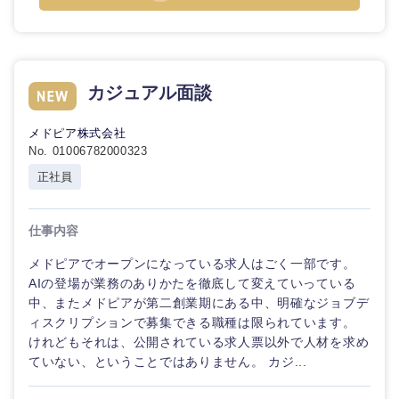
石川県
福井県
カジュアル面談
山梨県
長野県
メドピア株式会社
No. 01006782000323
正社員
仕事内容
メドピアでオープンになっている求人はごく一部です。
AIの登場が業務のありかたを徹底して変えていっている
中、またメドピアが第二創業期にある中、明確なジョブデ
ィスクリプションで募集できる職種は限られています。
けれどもそれは、公開されている求人票以外で人材を求め
ていない、ということではありません。 カジ...