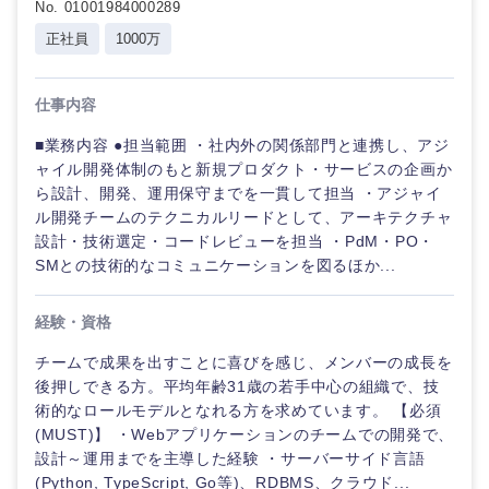
No. 01001984000289
正社員
1000万
仕事内容
■業務内容 ●担当範囲 ・社内外の関係部門と連携し、アジ
ャイル開発体制のもと新規プロダクト・サービスの企画か
ら設計、開発、運用保守までを一貫して担当 ・アジャイ
ル開発チームのテクニカルリードとして、アーキテクチャ
設計・技術選定・コードレビューを担当 ・PdM・PO・
SMとの技術的なコミュニケーションを図るほか...
経験・資格
チームで成果を出すことに喜びを感じ、メンバーの成長を
後押しできる方。平均年齢31歳の若手中心の組織で、技
術的なロールモデルとなれる方を求めています。 【必須
(MUST)】 ・Webアプリケーションのチームでの開発で、
設計～運用までを主導した経験 ・サーバーサイド言語
(Python, TypeScript, Go等)、RDBMS、クラウド...