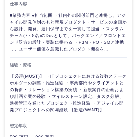
仕事内容
■業務内容 ●担当範囲 ・社内外の関係部門と連携し、アジ
ャイル開発体制のもと新規プロダクト・サービスの企画か
ら設計、開発、運用保守までを一貫して担当 ・スクラム
チーム(7～8名)のDevとして、バックエンド／フロントエ
ンド双方の設計・実装に携わる ・PdM・PO・SMと連携
し、ユーザー価値を意識したプロダクト開発を...
経験・資格
【必須(MUST)】 ・ITプロジェクトにおける複数ステーク
ホルダーの調整・推進経験 ・事業部門やクライアントと
の折衝・リレーション構築の実績 ・新規案件の企画およ
び計画立案の経験 ・マイルストーン設定、タスク分解、
進捗管理を通じたプロジェクト推進経験 ・アジャイル開
発プロジェクトへの関与経験 【歓迎(WANT)】...
想定年収