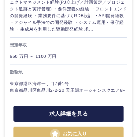
ェクトマネジメント経験(PJ立上げ／計画策定／プロジェ
クト追跡と実行管理) ・要件定義の経験 ・フロントエンド
の開発経験 ・業務要件に基づくRDB設計 ・API開発経験
選択する
選択する
選択する
選択する
・アジャイル手法での開発経験 ・システム運用・保守経
験 ・生成AIを利用した駆動開発経験 求...
想定年収
650 万円 ～ 1100 万円
勤務地
東京都港区海岸一丁目7番1号
東京都品川区東品川2-2-20 天王洲オーシャンスクエア6F
求人詳細を見る
お気に入り