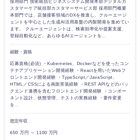
採用部門 技術統括ビジネスシステム開発本部デジタルカ
スタマーケア統括部カスタマーサービス部 採用部門概要
本部門では、店舗接客領域のDXを推進し、クルーエージ
ェントを中心とした生成AI活用基盤の内製開発を進めてい
ます。 クルーエージェントは、検索効率化や提案支援、
登録自動化など、あらゆるAIエージェントを...
経験・資格
応募資格(必須) ・Kubernetes、Dockerなどを使ったコン
テナアプリケーション開発経験 ・Reactを用いたWebフ
九州・沖縄
ロントエンド開発経験 ・TypeScript／JavaScript、
HTML／CSSによる画面実装経験 ・REST APIなどのバッ
福岡県
佐賀県
クエンド連携を含むフロントエンド開発経験 ・コンポー
ネント設計、状態管理、テストの実務経験 ・要件変更
を...
長崎県
熊本県
想定年収
大分県
宮崎県
650 万円 ～ 1100 万円