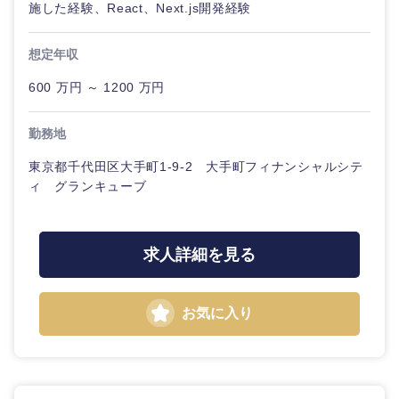
施した経験、React、Next.js開発経験
くり）
法律・特許事務所・監査法人
想定年収
金融専門
職
600 万円 ～ 1200 万円
人材・アウトソーシング
メディカ
勤務地
ル
関東地方
サービス
東京都千代田区大手町1-9-2 大手町フィナンシャルシテ
不動産専
ィ グランキューブ
茨城県
栃木県
門職
その他
群馬県
埼玉県
建設・施
求人詳細を見る
工管理
千葉県
東京都
事務職
お気に入り
神奈川県
その他