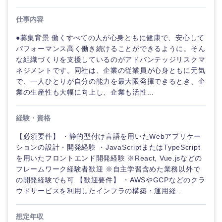
仕事内容
●募集背景 働くすべての人が心身ともに健康で、安心して
パフォーマンス高く働き続けることができるように。そん
な組織づくりを支援しているのがアドバンテッジリスクマ
ネジメントです。同社は、企業の従業員が心身ともに元気
で、一人ひとりが自分の能力を最大限発揮できるとき、企
業の生産性も大幅に向上し、企業も活性...
経験・資格
【必須要件】 ・静的型付け言語を用いたWebアプリケー
ションの設計・開発経験 ・JavaScriptまたはTypeScript
ご希望の職種を選択してください
ご希望の職種を選択してください
ご希望の業界を選択してください
ご希望の勤務地を選択してください
ご希望条件を入力ください
を用いたフロントエンド開発経験 ※React, Vue.jsなどの
フレームワーク経験者歓迎 ※自主学習含めた業務以外で
の開発経験でも可 【歓迎要件】 ・AWSやGCPなどのクラ
経営企
経営企画・事業企画
商社・卸
北海道・東北地方
ウドサービスを利用したインフラの構築・運用経...
画・事業
すべての経営企画・事業企
希望年収
企画
画
経営ボード
北海道
青森県
エネルギー・資源・環境
想定年収