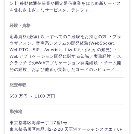
鳥取県
島根県
ン】 移動体通信事業や固定通信事業をはじめ新サービス
を含むさまざまなサービスを、テレフォ...
岡山県
広島県
経験・資格
山口県
徳島県
応募資格(必須) 以下すべてのご経験をお持ちの方 ・ブラ
ウザフォン、音声系システムの開発経験(WebSocket、
WebRTC、SIP、Asterisk、LiveKitいずれかの知見) ・
香川県
愛媛県
Webアプリケーション開発に関する知識／実務経験 ・ス
クラッチでのWebアプリケーション開発経験 ・チーム開
高知県
発の経験、および他者が実装したコードのレビュー／...
想定年収
650 万円 ～ 1100 万円
勤務地
東京都港区海岸一丁目7番1号
東京都品川区東品川2-2-20 天王洲オーシャンスクエア6F