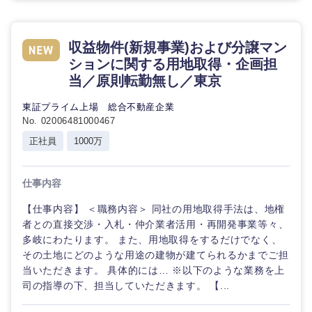
収益物件(新規事業)および分譲マン
ションに関する用地取得・企画担
当／原則転勤無し／東京
東証プライム上場 総合不動産企業
No. 02006481000467
正社員
1000万
九州・沖縄
仕事内容
福岡県
佐賀県
【仕事内容】 ＜職務内容＞ 同社の用地取得手法は、地権
者との直接交渉・入札・仲介業者活用・再開発事業等々、
多岐にわたります。 また、用地取得をするだけでなく、
長崎県
熊本県
その土地にどのような用途の建物が建てられるかまでご担
当いただきます。 具体的には… ※以下のような業務を上
大分県
宮崎県
司の指導の下、担当していただきます。 【...