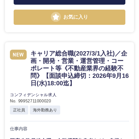
お気に入り
東海地方
岐阜県
静岡県
キャリア総合職(2027/3/1入社)／企
画・開発・営業・運営管理・コー
ポレート等《不動産業界の経験不
愛知県
三重県
問》【面談申込締切：2026年9月16
日(水)18:00迄】
コンフィデンシャル求人
No. 99952711000020
正社員
海外勤務あり
仕事内容