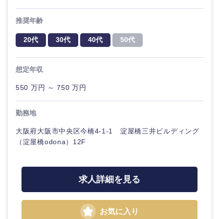
ル
推奨年齢
法律・特許事務所・監査法人
不動産専
門職
20代
30代
40代
50代
人材・アウトソーシング
建設・施
想定年収
工管理
関東地方
サービス
550 万円 ～ 750 万円
事務職
茨城県
栃木県
勤務地
その他
その他
群馬県
埼玉県
大阪府大阪市中央区今橋4-1-1 淀屋橋三井ビルディング
（淀屋橋odona）12F
千葉県
東京都
求人詳細を見る
神奈川県
お気に入り