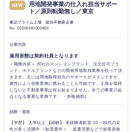
鳥取県
島根県
用地開発事業の仕入れ担当サポー
ト／原則転勤無し／東京
岡山県
広島県
東証プライム上場 総合不動産企業
No. 02006481000468
山口県
徳島県
仕事内容
香川県
愛媛県
雇用形態は契約社員となります
＜職務内容＞ 同社のマンションブランド、注文住宅ブラ
高知県
ンド、ホテルブランドなどの開発用地取得業務を担って頂
きます。主には用地取得担当のサポートがメインですが、
適性により折衝業務に携わることも可能です。土地を取得
しないと不動産事業は何も始まりません。全ての事業の起
点となる重要な業務です。 ・折衝補助(...
経験・資格
【学歴】 大卒以上 【経験】 未経験者歓迎 20～30代の女
性が多く活躍中 ＜歓迎要件＞ ・提案営業などで顧客折衝