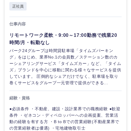
倉庫・運輸・物流
正社員
転勤なし
海外勤務あり
コンサル
技術職（IT）、Webサービス・制作、ゲーム
タント
技術職（モノづくり）
小売・通販・外食
年間休日120日以
仕事内容
フルリモート
専門職
上
リモートワーク柔軟・9:00～17:00勤務で残業20
金融専門職
IT・通信
技術職
時間/月・転勤なし
完全週休2日制
社宅・家賃補助有
（IT）、
パーク24グループは時間貸駐車場「タイムズパーキン
メディカル
Webサー
グ」をはじめ、業界No.1の会員数／ステーション数のカ
ビス・制
WEBサービス
作、ゲー
ーシェアリングサービス「タイムズカー」など、「タイム
不動産専門職
ム
ズ」ブランドを中心に移動に関わる様々なサービスを提供
コンサル・シンクタンク
しています。 圧倒的なシェアだけでなく、駐車場を取り
建設・施工管理
巻くサービスをグループ一元管理で提供ができる...
技術職
（モノづ
広告・宣伝・印刷
くり）
事務職
経験・資格
●必須条件 ・不動産、建設・設計業界での職務経験 ●歓迎
金融専門
その他
マスメディア
職
条件 ・ゼネコン・ディベロッパーへの企画提案、営業活
動の経験を有する方 ・B to Bでの営業経験(不動産業界で
の営業経験者は優遇) ・宅地建物取引士
エンターテイメント
メディカ