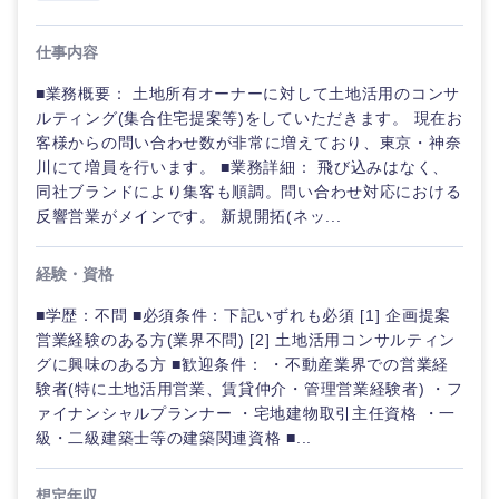
仕事内容
■業務概要： 土地所有オーナーに対して土地活用のコンサ
ルティング(集合住宅提案等)をしていただきます。 現在お
客様からの問い合わせ数が非常に増えており、東京・神奈
川にて増員を行います。 ■業務詳細： 飛び込みはなく、
同社ブランドにより集客も順調。問い合わせ対応における
反響営業がメインです。 新規開拓(ネッ...
経験・資格
■学歴：不問 ■必須条件：下記いずれも必須 [1] 企画提案
営業経験のある方(業界不問) [2] 土地活用コンサルティン
グに興味のある方 ■歓迎条件： ・不動産業界での営業経
験者(特に土地活用営業、賃貸仲介・管理営業経験者) ・フ
ァイナンシャルプランナー ・宅地建物取引主任資格 ・一
級・二級建築士等の建築関連資格 ■...
想定年収