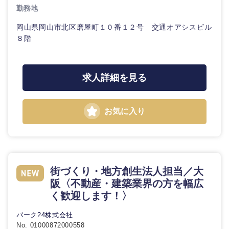
20代
30代
経営ボー
事業企画・事業開発
勤務地
管理
推奨年齢
ド
秋田県
岩手県
自動車・機械・船舶
岡山県岡山市北区磨屋町１０番１２号 交通オアシスビル
40代
50代
事業管理
８階
SCM
管理
宮城県
山形県
電気・電子・半導体
人事
新規事業企画・立上げ
SCM
福島県
求人詳細を見る
素材・化学・金属
フリーワード
マーケティング
M&A・事業投資
人事
お気に入り
営業
食品・化粧品・アパレル・消費財
マーケテ
こだわり条件を入力ください
経営企画
ィング
サービス
急募
第二新卒
メディカル・ヘルスケア・ライフサイエンス
政策渉外
営業
クリエイティブ
街づくり・地方創生法人担当／大
スタートアップ企
その他企画業務
金融
上場企業
サービス
阪〈不動産・建築業界の方を幅広
業
コンサルタント
く歓迎します！〉
クリエイ
建設・不動産
外資系企業
英語を活かす
パーク24株式会社
ティブ
専門職
No. 01000872000558