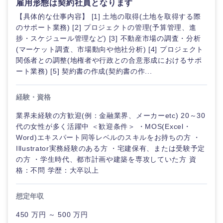
雇用形態は契約社員となります
【具体的な仕事内容】 [1] 土地の取得(土地を取得する際
のサポート業務) [2] プロジェクトの管理(予算管理、進
選択する
選択する
選択する
選択する
捗・スケジュール管理など) [3] 不動産市場の調査・分析
(マーケット調査、市場動向や他社分析) [4] プロジェクト
関係者との調整(地権者や行政との合意形成におけるサポ
ート業務) [5] 契約書の作成(契約書の作...
経験・資格
業界未経験の方歓迎(例：金融業界、メーカーetc) 20～30
代の女性が多く活躍中 ＜歓迎条件＞ ・MOS(Excel・
Word)エキスパート同等レベルのスキルをお持ちの方 ・
Illustrator実務経験のある方 ・宅建保有、または受験予定
の方 ・学生時代、都市計画や建築を専攻していた方 資
格：不問 学歴：大卒以上
想定年収
450 万円 ～ 500 万円