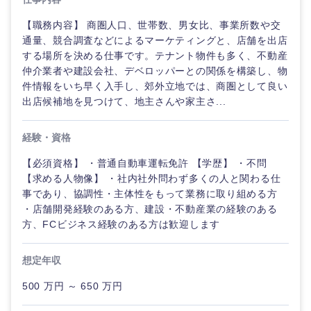
【職務内容】 商圏人口、世帯数、男女比、事業所数や交
通量、競合調査などによるマーケティングと、店舗を出店
する場所を決める仕事です。テナント物件も多く、不動産
仲介業者や建設会社、デベロッパーとの関係を構築し、物
件情報をいち早く入手し、郊外立地では、商圏として良い
出店候補地を見つけて、地主さんや家主さ...
経験・資格
【必須資格】 ・普通自動車運転免許 【学歴】 ・不問
【求める人物像】 ・社内社外問わず多くの人と関わる仕
事であり、協調性・主体性をもって業務に取り組める方
・店舗開発経験のある方、建設・不動産業の経験のある
ご希望の職種を選択してください
ご希望の職種を選択してください
ご希望の業界を選択してください
ご希望の勤務地を選択してください
ご希望条件を入力ください
方、FCビジネス経験のある方は歓迎します
経営企
経営企画・事業企画
想定年収
商社・卸
北海道・東北地方
画・事業
すべての経営企画・事業企
希望年収
企画
画
500 万円 ～ 650 万円
経営ボード
北海道
青森県
エネルギー・資源・環境