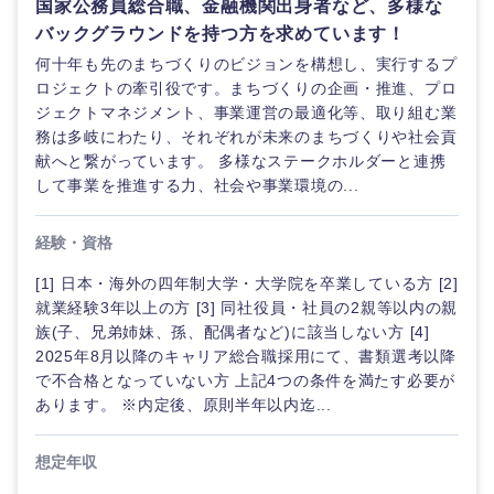
国家公務員総合職、金融機関出身者など、多様な
バックグラウンドを持つ方を求めています！
何十年も先のまちづくりのビジョンを構想し、実行するプ
ロジェクトの牽引役です。まちづくりの企画・推進、プロ
ジェクトマネジメント、事業運営の最適化等、取り組む業
務は多岐にわたり、それぞれが未来のまちづくりや社会貢
献へと繋がっています。 多様なステークホルダーと連携
して事業を推進する力、社会や事業環境の...
経験・資格
[1] 日本・海外の四年制大学・大学院を卒業している方 [2]
就業経験3年以上の方 [3] 同社役員・社員の2親等以内の親
族(子、兄弟姉妹、孫、配偶者など)に該当しない方 [4]
2025年8月以降のキャリア総合職採用にて、書類選考以降
で不合格となっていない方 上記4つの条件を満たす必要が
あります。 ※内定後、原則半年以内迄...
想定年収