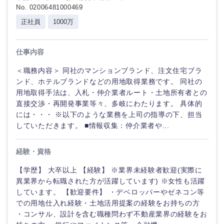
No. 02006481000469
正社員
1000万
仕事内容
＜職務内容＞ 同社のマンションブランド、注文住宅ブラ
ンド、ホテルブランドなどの用地取得業務です。 同社の
用地取得手法は、入札・仲介業者ルート・土地所有者との
直接交渉・再開発事業等々、多岐にわたります。 具体的
には・・・ ※以下のような業務を上司の指導の下、担当
していただきます。 ■情報収集：仲介業者や...
経験・資格
【学歴】 大卒以上 【経験】 ※業界未経験者歓迎(実際に
異業界から転職された方が活躍しています) ※女性も活躍
しています。 【歓迎要件】 ・デベロッパーやゼネコン等
での用地仕入れ経験・土地活用提案の経験をお持ちの方
・コンサル、設計を含む職種問わず不動産業界の経験をお