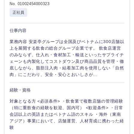
No. 01002454000323
倉庫・運輸・物流
転勤なし
海外勤務あり
コンサル
技術職（IT）、Webサービス・制作、ゲーム
正社員
タント
技術職（モノづくり）
小売・通販・外食
年間休日120日以
フルリモート
専門職
上
仕事内容
金融専門職
業務内容 安楽亭グループは全国及びベトナムに300店舗以
IT・通信
技術職
完全週休2日制
社宅・家賃補助有
上を展開する飲食の総合グループ企業です。 飲食店運営
（IT）、
メディカル
Webサー
のみならず、仕入れ・食材加工・輸送といったサプライチ
ビス・制
WEBサービス
ェーンも内製化してコストダウン及び商品品質を管理・徹
作、ゲー
不動産専門職
底しながら、脂肪注入肉・結着加工肉を使用しない「自然
ム
肉」にこだわり、安全・安心とおいしさが...
コンサル・シンクタンク
建設・施工管理
技術職
経験・資格
（モノづ
広告・宣伝・印刷
くり）
事務職
対象となる方 <必須条件> ・飲食業で複数店舗の管理経験
（特に重飲食の経験を歓迎、国内可） <歓迎条件> ・日常
金融専門
その他
マスメディア
会話以上の英語またはベトナム語のスキル ・海外（東南
職
アジア）事業において、店舗運営、人材育成に携わった経
験
エンターテイメント
メディカ