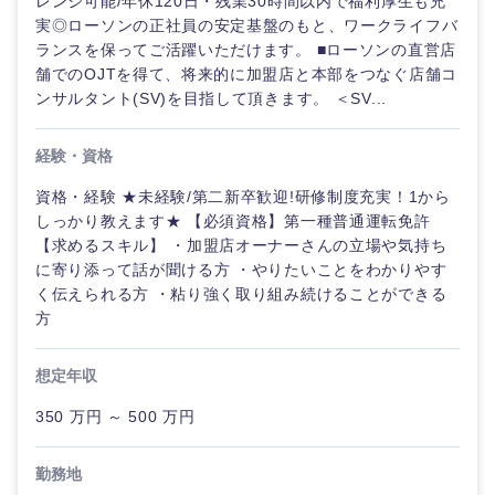
レンジ可能/年休120日・残業30時間以内で福利厚生も充
実◎ローソンの正社員の安定基盤のもと、ワークライフバ
ランスを保ってご活躍いただけます。 ■ローソンの直営店
舗でのOJTを得て、将来的に加盟店と本部をつなぐ店舗コ
ンサルタント(SV)を目指して頂きます。 ＜SV...
経験・資格
資格・経験 ★未経験/第二新卒歓迎!研修制度充実！1から
しっかり教えます★ 【必須資格】第一種普通運転免許
【求めるスキル】 ・加盟店オーナーさんの立場や気持ち
に寄り添って話が聞ける方 ・やりたいことをわかりやす
く伝えられる方 ・粘り強く取り組み続けることができる
方
想定年収
350 万円 ～ 500 万円
勤務地