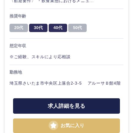
〈歓迎要件〉 ・飲食業態におけるメニュ...
鹿児島県
沖縄県
推奨年齢
20代
30代
40代
50代
想定年収
※ご経験、スキルにより応相談
勤務地
埼玉県さいたま市中央区上落合2-3-5 アルーサＢ館4階
求人詳細を見る
お気に入り