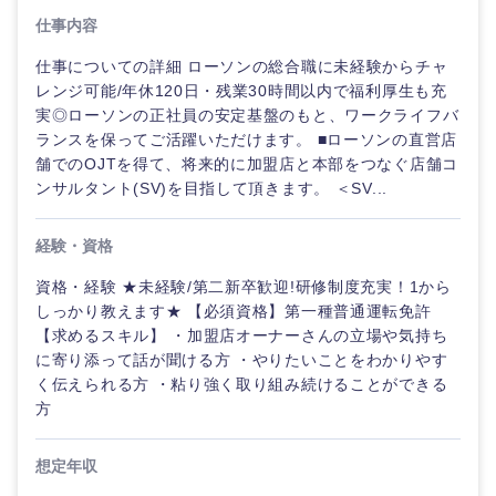
鳥取県
島根県
仕事内容
仕事についての詳細 ローソンの総合職に未経験からチャ
岡山県
広島県
レンジ可能/年休120日・残業30時間以内で福利厚生も充
実◎ローソンの正社員の安定基盤のもと、ワークライフバ
山口県
徳島県
ランスを保ってご活躍いただけます。 ■ローソンの直営店
舗でのOJTを得て、将来的に加盟店と本部をつなぐ店舗コ
ンサルタント(SV)を目指して頂きます。 ＜SV...
香川県
愛媛県
経験・資格
高知県
資格・経験 ★未経験/第二新卒歓迎!研修制度充実！1から
しっかり教えます★ 【必須資格】第一種普通運転免許
【求めるスキル】 ・加盟店オーナーさんの立場や気持ち
に寄り添って話が聞ける方 ・やりたいことをわかりやす
く伝えられる方 ・粘り強く取り組み続けることができる
方
想定年収