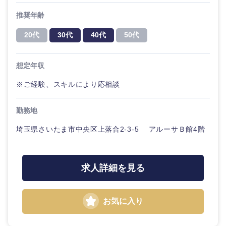
ル
推奨年齢
法律・特許事務所・監査法人
不動産専
20代
30代
40代
50代
門職
人材・アウトソーシング
想定年収
建設・施
工管理
関東地方
※ご経験、スキルにより応相談
サービス
事務職
茨城県
栃木県
勤務地
その他
その他
埼玉県さいたま市中央区上落合2-3-5 アルーサＢ館4階
群馬県
埼玉県
千葉県
東京都
求人詳細を見る
神奈川県
お気に入り