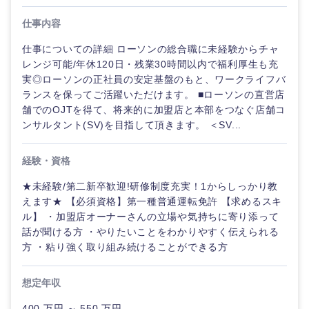
仕事内容
仕事についての詳細 ローソンの総合職に未経験からチャ
レンジ可能/年休120日・残業30時間以内で福利厚生も充
実◎ローソンの正社員の安定基盤のもと、ワークライフバ
ランスを保ってご活躍いただけます。 ■ローソンの直営店
舗でのOJTを得て、将来的に加盟店と本部をつなぐ店舗コ
ンサルタント(SV)を目指して頂きます。 ＜SV...
経験・資格
★未経験/第二新卒歓迎!研修制度充実！1からしっかり教
えます★ 【必須資格】第一種普通運転免許 【求めるスキ
ル】 ・加盟店オーナーさんの立場や気持ちに寄り添って
話が聞ける方 ・やりたいことをわかりやすく伝えられる
方 ・粘り強く取り組み続けることができる方
想定年収
400 万円 ～ 550 万円