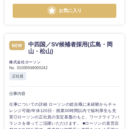
お気に入り
東海地方
中四国／SV候補者採用(広島・岡
岐阜県
静岡県
山・松山)
株式会社ローソン
愛知県
三重県
No. 01000569000242
正社員
仕事内容
仕事についての詳細 ローソンの総合職に未経験からチャ
レンジ可能/年休120日・残業30時間以内で福利厚生も充
実◎ローソンの正社員の安定基盤のもと、ワークライフバ
ランスを保ってご活躍いただけます。 ■ローソンの直営店