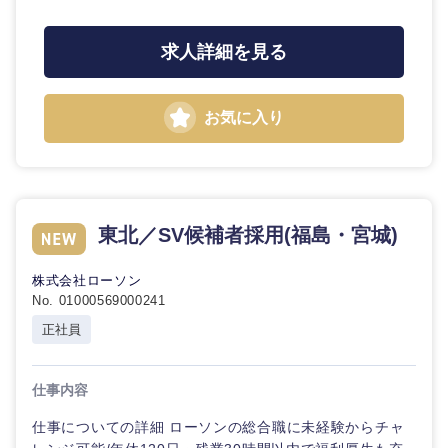
求人詳細を見る
お気に入り
近畿地方
東北／SV候補者採用(福島・宮城)
株式会社ローソン
滋賀県
京都府
No. 01000569000241
正社員
大阪府
兵庫県
仕事内容
奈良県
和歌山県
仕事についての詳細 ローソンの総合職に未経験からチャ