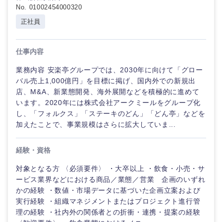
No. 01002454000320
正社員
仕事内容
業務内容 安楽亭グループでは、2030年に向けて「グロー
バル売上1,000億円」を目標に掲げ、国内外での新規出
店、M&A、新業態開発、海外展開などを積極的に進めて
います。2020年には株式会社アークミールをグループ化
し、「フォルクス」「ステーキのどん」「どん亭」などを
九州・沖縄
加えたことで、事業規模はさらに拡大していま...
福岡県
佐賀県
経験・資格
対象となる方 〈必須要件〉 ・大卒以上 ・飲食・小売・サ
長崎県
熊本県
ービス業界などにおける商品／業態／営業 企画のいずれ
かの経験 ・数値・市場データに基づいた企画立案および
大分県
宮崎県
実行経験 ・組織マネジメントまたはプロジェクト進行管
理の経験 ・社内外の関係者との折衝・連携・提案の経験