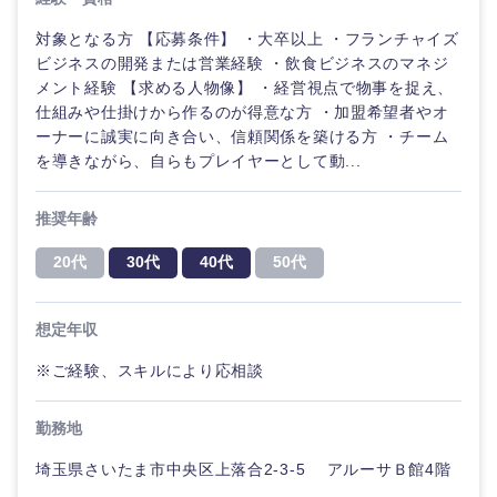
海外
対象となる方 【応募条件】 ・大卒以上 ・フランチャイズ
ビジネスの開発または営業経験 ・飲食ビジネスのマネジ
メント経験 【求める人物像】 ・経営視点で物事を捉え、
仕組みや仕掛けから作るのが得意な方 ・加盟希望者やオ
ーナーに誠実に向き合い、信頼関係を築ける方 ・チーム
を導きながら、自らもプレイヤーとして動...
推奨年齢
20代
30代
40代
50代
想定年収
※ご経験、スキルにより応相談
勤務地
埼玉県さいたま市中央区上落合2-3-5 アルーサＢ館4階