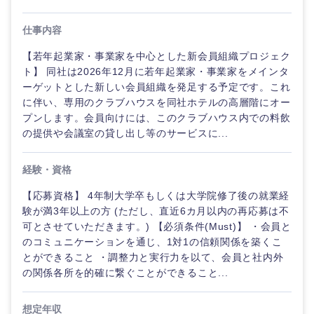
仕事内容
【若年起業家・事業家を中心とした新会員組織プロジェク
ト】 同社は2026年12月に若年起業家・事業家をメインタ
ーゲットとした新しい会員組織を発足する予定です。これ
に伴い、専用のクラブハウスを同社ホテルの高層階にオー
プンします。会員向けには、このクラブハウス内での料飲
の提供や会議室の貸し出し等のサービスに...
経験・資格
【応募資格】 4年制大学卒もしくは大学院修了後の就業経
験が満3年以上の方 (ただし、直近6カ月以内の再応募は不
ご希望の職種を選択してください
ご希望の職種を選択してください
ご希望の業界を選択してください
ご希望の勤務地を選択してください
ご希望条件を入力ください
可とさせていただきます。) 【必須条件(Must)】 ・会員と
のコミュニケーションを通じ、1対1の信頼関係を築くこ
とができること ・調整力と実行力を以て、会員と社内外
経営企
経営企画・事業企画
商社・卸
北海道・東北地方
の関係各所を的確に繋ぐことができること...
画・事業
すべての経営企画・事業企
希望年収
企画
画
経営ボード
北海道
青森県
エネルギー・資源・環境
想定年収