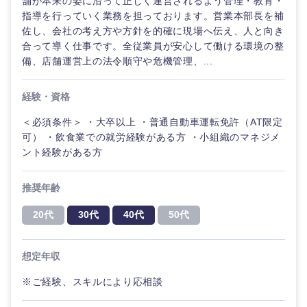
舗が本来の姿に沿って正しく運営されるよう管理・教育・
指導を行っていく業務を担っております。営業本部長を補
佐し、会社の考え方や方針を的確に現場へ伝え、人と向き
選択する
選択する
選択する
選択する
合って導く仕事です。全従業員が安心して働ける環境の整
備、店舗運営上の法令順守や危機管理、...
経験・資格
＜必須条件＞ ・大卒以上 ・普通自動車運転免許（AT限定
可） ・飲食業での就労経験がある方 ・小組織のマネジメ
ント経験がある方
推奨年齢
20代
30代
40代
50代
想定年収
※ご経験、スキルにより応相談