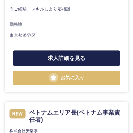
20代
30代
経営ボー
事業企画・事業開発
管理
推奨年齢
※ご経験、スキルにより応相談
ド
秋田県
岩手県
自動車・機械・船舶
40代
50代
事業管理
SCM
管理
勤務地
宮城県
山形県
電気・電子・半導体
東京都渋谷区
人事
新規事業企画・立上げ
SCM
福島県
素材・化学・金属
フリーワード
マーケティング
M&A・事業投資
人事
求人詳細を見る
営業
食品・化粧品・アパレル・消費財
マーケテ
こだわり条件を入力ください
経営企画
ィング
お気に入り
サービス
急募
第二新卒
メディカル・ヘルスケア・ライフサイエンス
政策渉外
営業
クリエイティブ
スタートアップ企
その他企画業務
金融
上場企業
サービス
業
コンサルタント
ベトナムエリア長(ベトナム事業責
任者)
クリエイ
建設・不動産
外資系企業
英語を活かす
ティブ
専門職
株式会社安楽亭