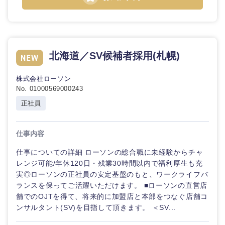
石川県
福井県
山梨県
長野県
北海道／SV候補者採用(札幌)
株式会社ローソン
No. 01000569000243
正社員
仕事内容
仕事についての詳細 ローソンの総合職に未経験からチャ
レンジ可能/年休120日・残業30時間以内で福利厚生も充
実◎ローソンの正社員の安定基盤のもと、ワークライフバ
ランスを保ってご活躍いただけます。 ■ローソンの直営店
舗でのOJTを得て、将来的に加盟店と本部をつなぐ店舗コ
ンサルタント(SV)を目指して頂きます。 ＜SV...