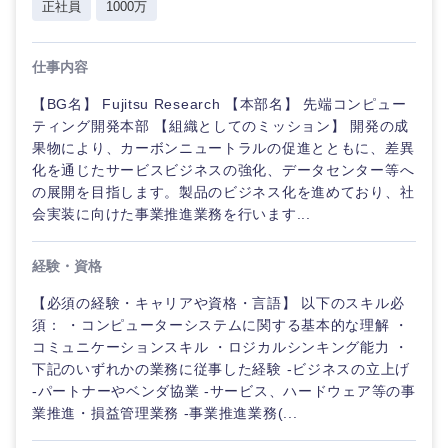
正社員
1000万
仕事内容
【BG名】 Fujitsu Research 【本部名】 先端コンピュー
ティング開発本部 【組織としてのミッション】 開発の成
果物により、カーボンニュートラルの促進とともに、差異
化を通じたサービスビジネスの強化、データセンター等へ
の展開を目指します。製品のビジネス化を進めており、社
会実装に向けた事業推進業務を行います...
経験・資格
【必須の経験・キャリアや資格・言語】 以下のスキル必
ご希望の職種を選択してください
ご希望の職種を選択してください
ご希望の業界を選択してください
ご希望の勤務地を選択してください
ご希望条件を入力ください
須： ・コンピューターシステムに関する基本的な理解 ・
コミュニケーションスキル ・ロジカルシンキング能力 ・
下記のいずれかの業務に従事した経験 -ビジネスの立上げ
経営企
経営企画・事業企画
商社・卸
北海道・東北地方
-パートナーやベンダ協業 -サービス、ハードウェア等の事
画・事業
すべての経営企画・事業企
希望年収
企画
画
業推進・損益管理業務 -事業推進業務(...
経営ボード
北海道
青森県
エネルギー・資源・環境