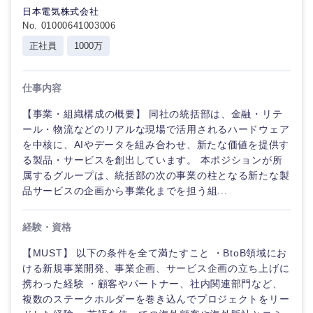
日本電気株式会社
倉庫・運輸・物流
転勤なし
海外勤務あり
コンサル
技術職（IT）、Webサービス・制作、ゲーム
No. 01000641003006
タント
正社員
1000万
技術職（モノづくり）
小売・通販・外食
年間休日120日以
フルリモート
専門職
上
金融専門職
仕事内容
IT・通信
技術職
完全週休2日制
社宅・家賃補助有
（IT）、
【事業・組織構成の概要】 同社の統括部は、金融・リテ
メディカル
Webサー
ール・物流などのリアルな現場で活用されるハードウェア
ビス・制
WEBサービス
を中核に、AIやデータを組み合わせ、新たな価値を提供す
作、ゲー
不動産専門職
る製品・サービスを創出しています。 本ポジションが所
ム
属するグループは、統括部の次の事業の柱となる新たな製
コンサル・シンクタンク
品サービスの企画から事業化までを担う組...
建設・施工管理
技術職
（モノづ
広告・宣伝・印刷
くり）
経験・資格
事務職
【MUST】 以下の条件を全て満たすこと ・BtoB領域にお
金融専門
その他
マスメディア
ける新規事業開発、事業企画、サービス企画の立ち上げに
職
携わった経験 ・顧客やパートナー、社内関連部門など、
複数のステークホルダーを巻き込んでプロジェクトをリー
エンターテイメント
メディカ