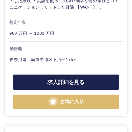
ドした経験 ・英語を使っての海外顧客や海外販社とコミ
ル
ュニケーションしリードした経験 【WANT】 ...
法律・特許事務所・監査法人
不動産専
想定年収
門職
人材・アウトソーシング
900 万円 ～ 1200 万円
建設・施
工管理
関東地方
勤務地
サービス
事務職
神奈川県川崎市中原区下沼部1753
茨城県
栃木県
その他
その他
群馬県
埼玉県
求人詳細を見る
千葉県
東京都
お気に入り
神奈川県