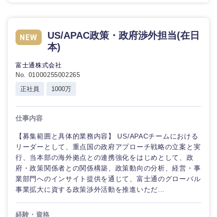
石川県
福井県
US/APAC政策・政府渉外担当(在日
本)
山梨県
長野県
富士通株式会社
No. 01000255002265
正社員
1000万
仕事内容
【募集範囲と具体的業務内容】 US/APACチームにおける
リーダーとして、重点国の政府アプローチ戦略の立案と実
行、当本部の海外拠点との連携強化をはじめとして、政
府・政策関係者との関係構築、政策動向の分析、経営・事
業部門へのインサイト提供を通じて、富士通のグローバル
事業拡大に資する政策渉外活動を推進いただ...
経験・資格