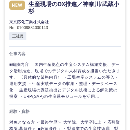
生産現場のDX推進／神奈川/武蔵小
杉
東京応化工業株式会社
No. 01006884000143
正社員
仕事内容
■職務内容： 国内生産拠点の生産システム構築支援、デー
タ活用推進、現場でのデジタル人材育成を担当いただきま
す。 〈具体的な業務内容〉 ・工場生産システムの導入・
運用支援 ・生産実績データの収集・整理・データベース
化 ・生産現場の課題抽出とデジタル技術による解決策の
提案 ・ERP(SAP)の生産系モジュールを活用...
経験・資格
対象となる方 ＜最終学歴＞ 大学院、大学卒以上 ＜応募資
格/応募条件＞ ■必須条件： ・製造業での生産技術職、製