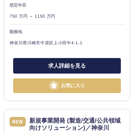
20代
30代
経営ボー
事業企画・事業開発
想定年収
管理
推奨年齢
ド
秋田県
岩手県
自動車・機械・船舶
750 万円 ～ 1150 万円
40代
50代
事業管理
SCM
管理
宮城県
山形県
勤務地
電気・電子・半導体
人事
新規事業企画・立上げ
SCM
神奈川県川崎市中原区上小田中4-1-1
福島県
素材・化学・金属
フリーワード
マーケティング
M&A・事業投資
人事
求人詳細を見る
営業
食品・化粧品・アパレル・消費財
マーケテ
こだわり条件を入力ください
経営企画
ィング
サービス
急募
第二新卒
お気に入り
メディカル・ヘルスケア・ライフサイエンス
政策渉外
営業
クリエイティブ
スタートアップ企
その他企画業務
金融
上場企業
サービス
業
コンサルタント
新規事業開発 (製造/交通/公共領域
クリエイ
建設・不動産
外資系企業
英語を活かす
ティブ
専門職
向けソリューション)／神奈川