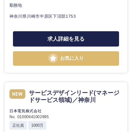
勤務地
神奈川県川崎市中原区下沼部1753
求人詳細を見る
お気に入り
近畿地方
滋賀県
京都府
サービスデザインリード(マネージ
ドサービス領域)／神奈川
大阪府
兵庫県
日本電気株式会社
奈良県
和歌山県
No. 01000641002995
正社員
1000万