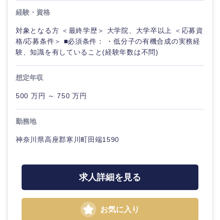
経験・資格
選択する
選択する
選択する
選択する
対象となる方 ＜最終学歴＞ 大学院、大学卒以上 ＜応募資
格/応募条件＞ ■必須条件： ・低分子の有機合成の実務経
験、知識を有していること(経験年数は不問)
想定年収
500 万円 ～ 750 万円
勤務地
神奈川県高座郡寒川町田端1590
求人詳細を見る
お気に入り