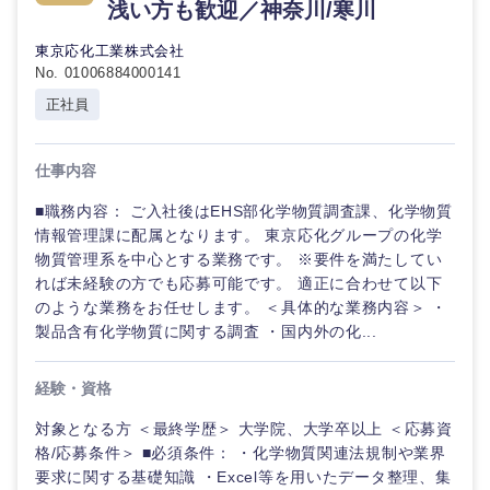
浅い方も歓迎／神奈川/寒川
東京応化工業株式会社
No. 01006884000141
正社員
仕事内容
■職務内容： ご入社後はEHS部化学物質調査課、化学物質
情報管理課に配属となります。 東京応化グループの化学
九州・沖縄
物質管理系を中心とする業務です。 ※要件を満たしてい
れば未経験の方でも応募可能です。 適正に合わせて以下
のような業務をお任せします。 ＜具体的な業務内容＞ ・
福岡県
佐賀県
製品含有化学物質に関する調査 ・国内外の化...
長崎県
熊本県
経験・資格
対象となる方 ＜最終学歴＞ 大学院、大学卒以上 ＜応募資
大分県
宮崎県
格/応募条件＞ ■必須条件： ・化学物質関連法規制や業界
要求に関する基礎知識 ・Excel等を用いたデータ整理、集