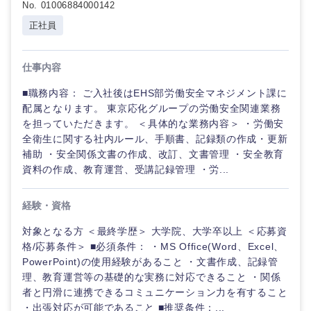
鳥取県
島根県
No. 01006884000142
正社員
岡山県
広島県
仕事内容
山口県
徳島県
■職務内容： ご入社後はEHS部労働安全マネジメント課に
配属となります。 東京応化グループの労働安全関連業務
香川県
愛媛県
を担っていただきます。 ＜具体的な業務内容＞ ・労働安
全衛生に関する社内ルール、手順書、記録類の作成・更新
補助 ・安全関係文書の作成、改訂、文書管理 ・安全教育
高知県
資料の作成、教育運営、受講記録管理 ・労...
経験・資格
対象となる方 ＜最終学歴＞ 大学院、大学卒以上 ＜応募資
格/応募条件＞ ■必須条件： ・MS Office(Word、Excel、
PowerPoint)の使用経験があること ・文書作成、記録管
理、教育運営等の基礎的な実務に対応できること ・関係
者と円滑に連携できるコミュニケーション力を有すること
・出張対応が可能であること ■推奨条件：...