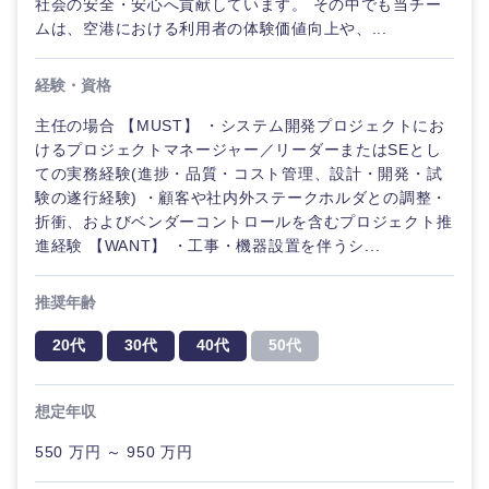
社会の安全・安心へ貢献しています。 その中でも当チー
ムは、空港における利用者の体験価値向上や、...
経験・資格
主任の場合 【MUST】 ・システム開発プロジェクトにお
けるプロジェクトマネージャー／リーダーまたはSEとし
ての実務経験(進捗・品質・コスト管理、設計・開発・試
験の遂行経験) ・顧客や社内外ステークホルダとの調整・
折衝、およびベンダーコントロールを含むプロジェクト推
進経験 【WANT】 ・工事・機器設置を伴うシ...
推奨年齢
20代
30代
40代
50代
想定年収
550 万円 ～ 950 万円