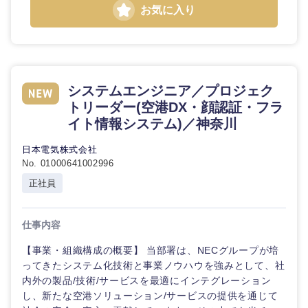
お気に入り
東海地方
システムエンジニア／プロジェク
トリーダー(空港DX・顔認証・フラ
岐阜県
静岡県
イト情報システム)／神奈川
日本電気株式会社
愛知県
三重県
No. 01000641002996
正社員
仕事内容
【事業・組織構成の概要】 当部署は、NECグループが培
ってきたシステム化技術と事業ノウハウを強みとして、社
内外の製品/技術/サービスを最適にインテグレーション
し、新たな空港ソリューション/サービスの提供を通じて