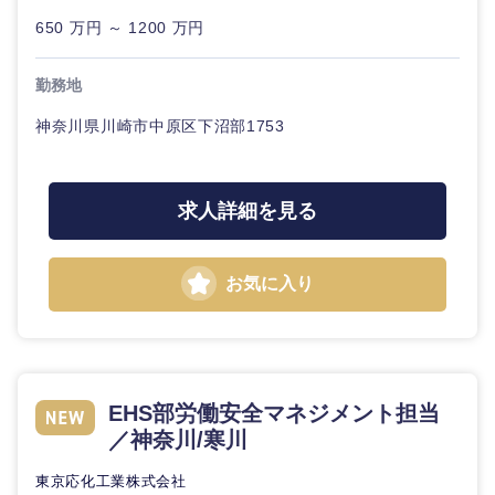
650 万円 ～ 1200 万円
勤務地
神奈川県川崎市中原区下沼部1753
求人詳細を見る
お気に入り
EHS部労働安全マネジメント担当
／神奈川/寒川
中国・四国地方
東京応化工業株式会社