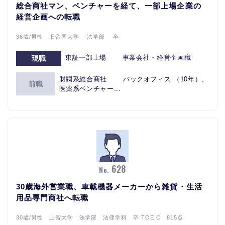
総合商社マン、ベンチャーを経て、一部上場企業の
経営企画への転職
36歳/男性 旧帝国大学 法学部 卒
東証一部上場 事業会社・経営企画職
現職
財閥系総合商社 バックオフィス （10年）、
前職
医薬系ベンチャー...
628
No.
30歳海外営業職、車載機器メーカーから雑貨・生活
用品専門商社へ転職
30歳/男性 上智大学 法学部 法律学科 卒 TOEIC 815点