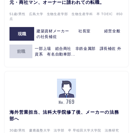
元・商社マン、オーナーに請われての転職。
51歳/男性 広島大学 生物生産学部 生物生産学科 卒 TOEIC 850
点
建築資材メーカー 社長室 経営全般
現職
の社長補佐
一部上場 総合商社 非鉄金属部 課長補佐 外
前職
資系 有名自動車部...
769
No.
海外営業担当、法科大学院修了後、メーカーの法務
部へ
30歳/男性 慶應義塾大学 法学部 卒 早稲田大学大学院 法務研究