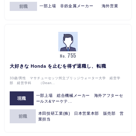
一部上場 非鉄金属メーカー 海外営業
前職
755
No.
大好きな Honda を止むを得ず退職し、転職
33歳/男性 マサチューセッツ州立ブリッジウォーター大学 経営学
部 経営学科 （Dean...
一部上場 総合機械メーカー 海外アフターセ
現職
ールス&マーケテ...
本田技研工業(株) 日本営業本部 販売部 営
前職
業担当