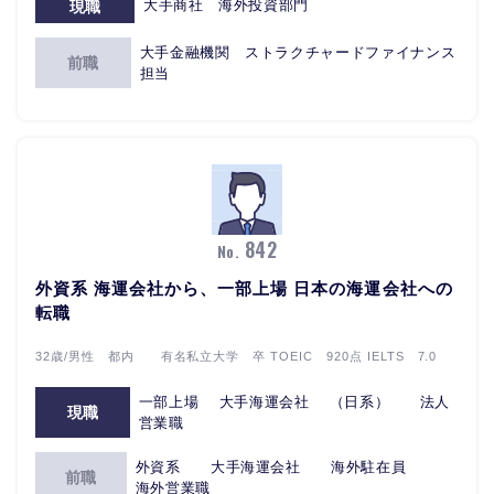
大手商社 海外投資部門
現職
大手金融機関 ストラクチャードファイナンス
前職
担当
842
No.
外資系 海運会社から、一部上場 日本の海運会社への
転職
32歳/男性 都内 有名私立大学 卒 TOEIC 920点 IELTS 7.0
一部上場 大手海運会社 （日系） 法人
現職
営業職
外資系 大手海運会社 海外駐在員
前職
海外営業職