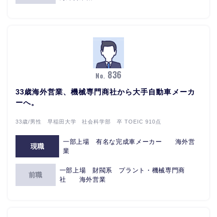
836
No.
33歳海外営業、機械専門商社から大手自動車メーカ
ーへ。
33歳/男性 早稲田大学 社会科学部 卒 TOEIC 910点
一部上場 有名な完成車メーカー 海外営
現職
業
一部上場 財閥系 プラント・機械専門商
前職
社 海外営業