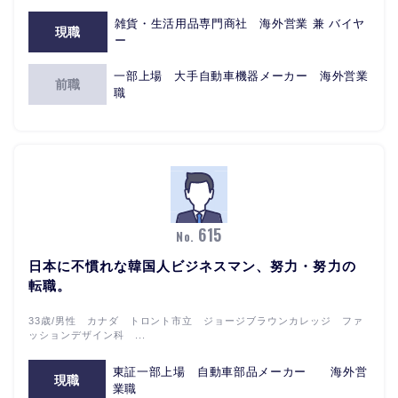
雑貨・生活用品専門商社 海外営業 兼 バイヤ
現職
ー
一部上場 大手自動車機器メーカー 海外営業
前職
職
615
No.
日本に不慣れな韓国人ビジネスマン、努力・努力の
転職。
33歳/男性 カナダ トロント市立 ジョージブラウンカレッジ ファ
ッションデザイン科 ...
東証一部上場 自動車部品メーカー 海外営
現職
業職