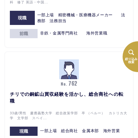
科 修了 英語・中国...
一部上場 精密機械・医療機器メーカー 法
現職
務部 法務担当
非鉄・金属専門商社 海外営業職
前職
絞り込み
検索
762
No.
チリでの銅鉱山買収経験を活かし、総合商社への転
職
33歳/男性 慶應義塾大学 総合政策学部 卒 （ペルー） カトリカ大
学 文学部 スペイ...
一部上場 総合商社 金属本部 海外営業
現職