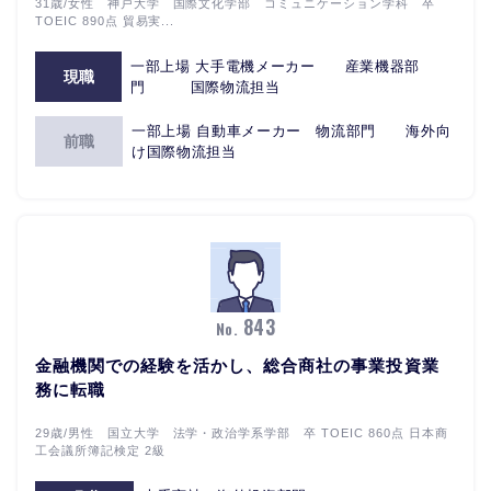
31歳/女性 神戸大学 国際文化学部 コミュニケーション学科 卒
TOEIC 890点 貿易実...
一部上場 大手電機メーカー 産業機器部
現職
門 国際物流担当
一部上場 自動車メーカー 物流部門 海外向
前職
け国際物流担当
843
No.
金融機関での経験を活かし、総合商社の事業投資業
務に転職
29歳/男性 国立大学 法学・政治学系学部 卒 TOEIC 860点 日本商
工会議所簿記検定 2級