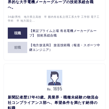
界的な大手電機メーカーグループの技術系総合職
へ。
34歳/男性 地方県立高校 卒 都内有名私立理工系大学 工学部 電子工
学科 卒 地方国立...
【東証プライム上場 有名電機メーカーグルー
現職
プ】 技術系総合職
【地方放送局】 放送技術職（報道・スポーツ中
前職
継エンジニア）
1695
No.
新聞記者歴17年43歳。異業界・職種未経験の物流会
社コンプライアンス部へ、希望条件を満たす納得の
転職