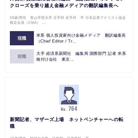
クローズを乗り越え金融メディアの翻訳編集長へ
59歳/男性 青山学院大学 文学部 史学科 卒 日本証券アナリスト協会
検定会員（CMA） ...
米系 個人投資家向け金融メディア 翻訳編集長
現職
（Chief Editor / Tr...
大手 経済系新聞社 編集局 国際部門 記者 米系
前職
格付け会社 東京...
764
No.
新聞記者、マザーズ上場 ネットベンチャーへの転
職