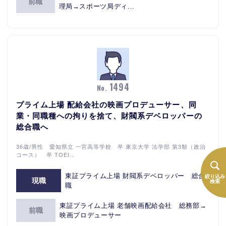
前職
理局→スポーツ局ディ...
1494
No.
プライム上場 配給会社の映画プロデューサー、同
業・同職種への拘りを捨て、財閥系デベロッパーの
総合職へ
36歳/男性 愛知県立 一宮高等学校 卒 東京大学 法学部 第3類（政治
コース） 卒 TOEI...
東証プライム上場 財閥系デベロッパー 総合
絞り込み
現職
検索
職
東証プライム上場 老舗映画配給会社 総務部→
前職
映画プロデューサー