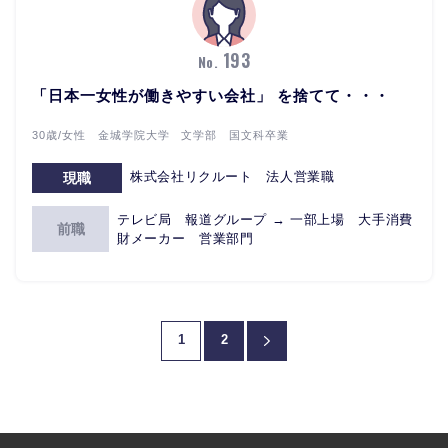
193
No.
「日本一女性が働きやすい会社」 を捨てて・・・
30歳/女性 金城学院大学 文学部 国文科卒業
株式会社リクルート 法人営業職
現職
テレビ局 報道グループ → 一部上場 大手消費
前職
財メーカー 営業部門
1
2