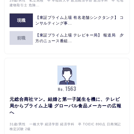
25歳/男性 私立高校 卒 早稲田大学 政治経済学部 政治学科 卒 宅地
建物取引士 危険...
【東証プライム上場 有名老舗シンクタンク】 コ
現職
ンサルティング事...
【東証プライム上場 テレビキー局】 報道局 夕
前職
方のニュース番組...
1563
No.
元総合商社マン。結婚と第一子誕生を機に、テレビ
局からプライム上場 グローバル食品メーカーの広報
へ
31歳/男性 一橋大学 経済学部 経済学科 卒 TOEIC 890点 日商簿記
検定試験 2級