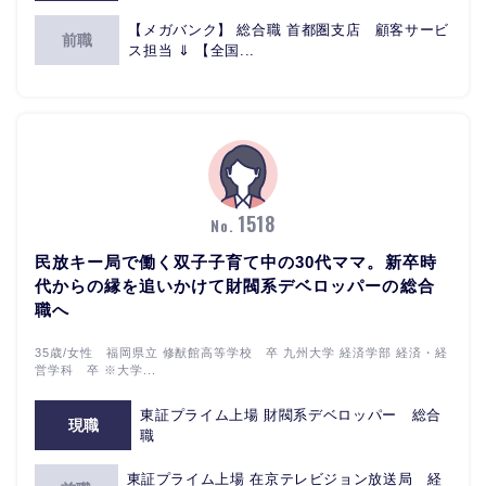
【メガバンク】 総合職 首都圏支店 顧客サービ
前職
ス担当 ⇓ 【全国...
1518
No.
民放キー局で働く双子子育て中の30代ママ。新卒時
代からの縁を追いかけて財閥系デベロッパーの総合
職へ
35歳/女性 福岡県立 修猷館高等学校 卒 九州大学 経済学部 経済・経
営学科 卒 ※大学...
東証プライム上場 財閥系デベロッパー 総合
現職
職
東証プライム上場 在京テレビジョン放送局 経