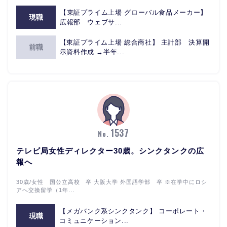
【東証プライム上場 グローバル食品メーカー】
現職
広報部 ウェブサ...
【東証プライム上場 総合商社】 主計部 決算開
前職
示資料作成 →半年...
1537
No.
テレビ局女性ディレクター30歳。シンクタンクの広
報へ
30歳/女性 国公立高校 卒 大阪大学 外国語学部 卒 ※在学中にロシ
アへ交換留学（1年...
【メガバンク系シンクタンク】 コーポレート・
現職
コミュニケーション...