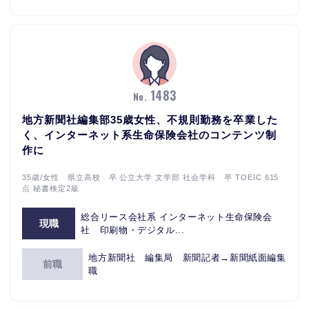
1483
No.
地方新聞社編集部35歳女性、不規則勤務を卒業した
く、インターネット系生命保険会社のコンテンツ制
作に
35歳/女性 県立高校 卒 公立大学 文学部 社会学科 卒 TOEIC 615
点 秘書検定2級
総合リース会社系 インターネット生命保険会
現職
社 印刷物・デジタル...
地方新聞社 編集局 新聞記者→新聞紙面編集
前職
職