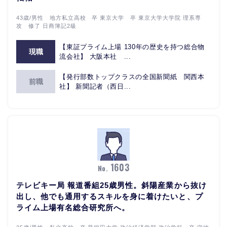
43歳/男性 地方私立高校 卒 東京大学 卒 東京大学大学院 理系専
攻 修了 日商簿記2級
【東証プライム上場 130年の歴史を持つ総合物
現職
流会社】 大阪本社 ...
【発行部数トップクラスの全国新聞紙 関西本
前職
社】 新聞記者（西日...
1603
No.
テレビキー局 報道番組25歳男性。斜陽産業から抜け
出し、他でも通用するスキルを身に着けたいと、プ
ライム上場有名総合研究所へ。