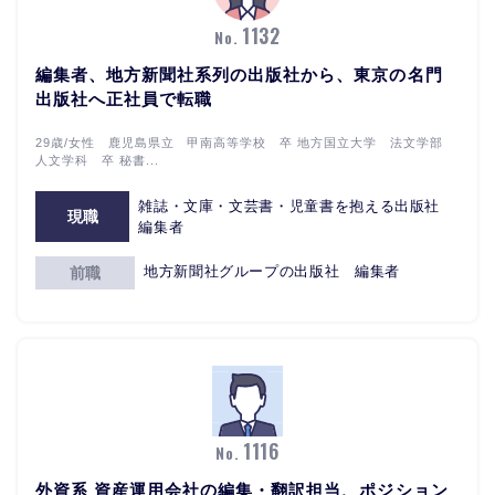
1132
No.
編集者、地方新聞社系列の出版社から、東京の名門
出版社へ正社員で転職
29歳/女性 鹿児島県立 甲南高等学校 卒 地方国立大学 法文学部
人文学科 卒 秘書...
雑誌・文庫・文芸書・児童書を抱える出版社
現職
編集者
地方新聞社グループの出版社 編集者
前職
1116
No.
外資系 資産運用会社の編集・翻訳担当、ポジション