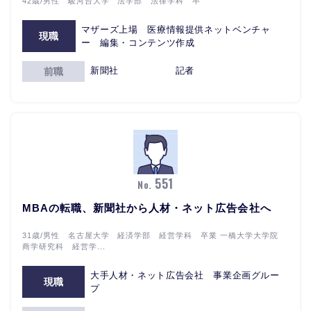
42歳/男性 駿河台大学 法学部 法律学科 卒
マザーズ上場 医療情報提供ネットベンチャ
現職
ー 編集・コンテンツ作成
新聞社 記者
前職
551
No.
MBAの転職、新聞社から人材・ネット広告会社へ
31歳/男性 名古屋大学 経済学部 経営学科 卒業 一橋大学大学院
商学研究科 経営学...
大手人材・ネット広告会社 事業企画グルー
現職
プ