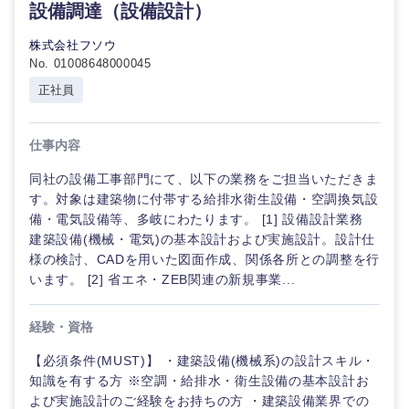
鳥取県
島根県
設備調達（設備設計）
株式会社フソウ
岡山県
広島県
No. 01008648000045
正社員
山口県
徳島県
仕事内容
香川県
愛媛県
同社の設備工事部門にて、以下の業務をご担当いただきま
す。対象は建築物に付帯する給排水衛生設備・空調換気設
高知県
備・電気設備等、多岐にわたります。 [1] 設備設計業務
建築設備(機械・電気)の基本設計および実施設計。設計仕
様の検討、CADを用いた図面作成、関係各所との調整を行
います。 [2] 省エネ・ZEB関連の新規事業...
経験・資格
【必須条件(MUST)】 ・建築設備(機械系)の設計スキル・
知識を有する方 ※空調・給排水・衛生設備の基本設計お
よび実施設計のご経験をお持ちの方 ・建築設備業界での