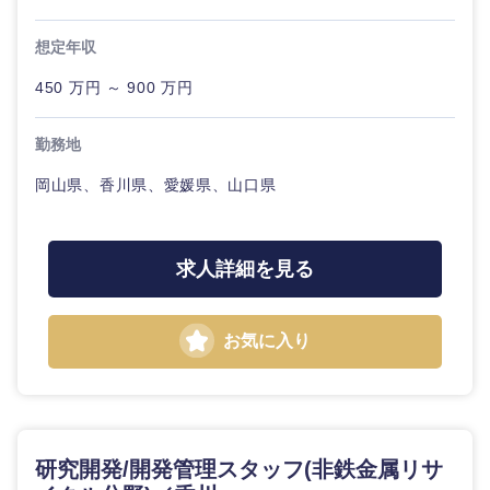
20代
30代
経営ボー
事業企画・事業開発
管理
推奨年齢
ド
秋田県
岩手県
想定年収
自動車・機械・船舶
40代
50代
事業管理
SCM
450 万円 ～ 900 万円
管理
宮城県
山形県
電気・電子・半導体
人事
新規事業企画・立上げ
勤務地
SCM
福島県
素材・化学・金属
岡山県、香川県、愛媛県、山口県
フリーワード
マーケティング
M&A・事業投資
人事
営業
食品・化粧品・アパレル・消費財
マーケテ
こだわり条件を入力ください
経営企画
求人詳細を見る
ィング
サービス
急募
第二新卒
メディカル・ヘルスケア・ライフサイエンス
政策渉外
営業
お気に入り
クリエイティブ
スタートアップ企
その他企画業務
金融
上場企業
サービス
業
コンサルタント
クリエイ
建設・不動産
外資系企業
英語を活かす
ティブ
専門職
研究開発/開発管理スタッフ(非鉄金属リサ