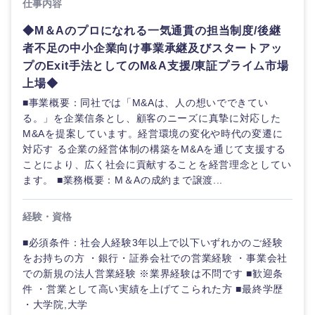
仕事内容
海外
◆M＆Aのプロになれる一気通貫の担当制度/後継
者不足の中小企業向け事業承継及びスタートアッ
プのExit手法としてのM&A支援/東証プライム市場
上場◆
■事業概要：同社では「M&Aは、人の想いでできてい
る。」を企業信条とし、顧客のニーズに真摯に対応した
M&Aを提案しています。経営環境の変化や時代の変遷に
対応す る企業の経営体制の構築をM&Aを通じて支援する
ことにより、広く社会に貢献することを経営理念としてい
ます。 ■業務概要：M＆Aの成約まで譲渡...
経験・資格
■必須条件：社会人経験3年以上で以下いずれかのご経験
をお持ちの方 ・銀行・証券会社での営業経験 ・事業会社
での新規の法人営業経験 ※業界経験は不問です ■歓迎条
件 ・営業として高い実績を上げてこられた方 ■最終学歴
・大学院,大学