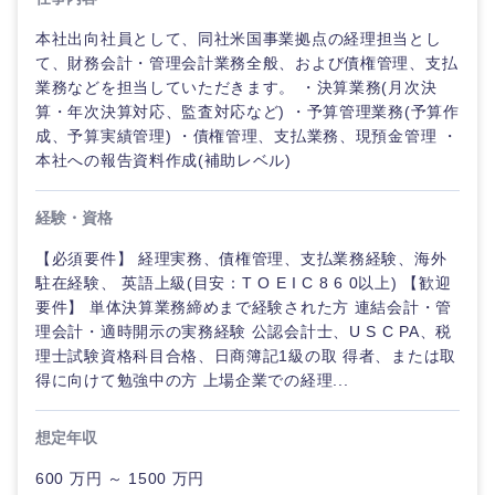
本社出向社員として、同社米国事業拠点の経理担当とし
て、財務会計・管理会計業務全般、および債権管理、支払
業務などを担当していただきます。 ・決算業務(月次決
算・年次決算対応、監査対応など) ・予算管理業務(予算作
成、予算実績管理) ・債権管理、支払業務、現預金管理 ・
本社への報告資料作成(補助レベル)
経験・資格
【必須要件】 経理実務、債権管理、支払業務経験、海外
駐在経験、 英語上級(目安：T O E I C 8 6 0以上) 【歓迎
要件】 単体決算業務締めまで経験された方 連結会計・管
理会計・適時開示の実務経験 公認会計士、U S C PA、税
理士試験資格科目合格、日商簿記1級の取 得者、または取
得に向けて勉強中の方 上場企業での経理...
想定年収
600 万円 ～ 1500 万円