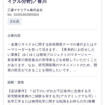
イクル分野)／香川
倉庫・運輸・物流
転勤なし
海外勤務あり
コンサル
技術職（IT）、Webサービス・制作、ゲーム
タント
三菱マテリアル株式会社
No. 01001863000024
技術職（モノづくり）
小売・通販・外食
年間休日120日以
フルリモート
正社員
専門職
上
金融専門職
IT・通信
技術職
仕事内容
完全週休2日制
社宅・家賃補助有
（IT）、
メディカル
Webサー
・金属リサイクルに関する技術開発テーマの遂行またはテ
ビス・制
WEBサービス
ーマリーダーを担って頂きます。 【将来的にお任せした
作、ゲー
不動産専門職
い業務】 ゆくゆくは開発プロジェクトのマネージャー、
ム
新規事業の製造拠点の管理者などを経験していただくこと
コンサル・シンクタンク
建設・施工管理
があります。なお、研究開発職のマネジメントのため、開
技術職
発の助言ができることを期待したいです。...
（モノづ
広告・宣伝・印刷
くり）
事務職
経験・資格
金融専門
その他
マスメディア
【必須要件】 ＊以下のいずれか下記条件に合致する方 ・
職
研究開発業務のご経験を有する方(アカデミックでも可) ・
化学工学または物理化学に関する知識をお持ちの方(無機
エンターテイメント
メディカ