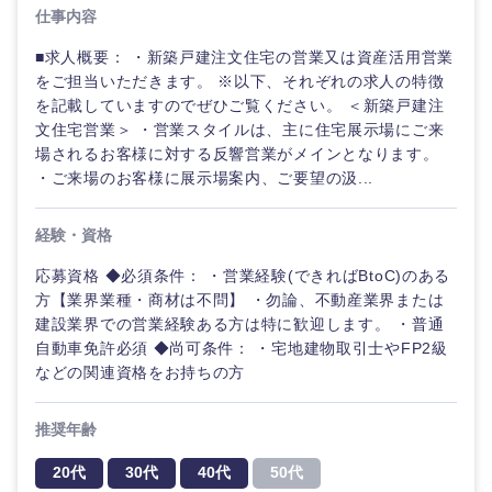
仕事内容
■求人概要： ・新築戸建注文住宅の営業又は資産活用営業
をご担当いただきます。 ※以下、それぞれの求人の特徴
を記載していますのでぜひご覧ください。 ＜新築戸建注
文住宅営業＞ ・営業スタイルは、主に住宅展示場にご来
場されるお客様に対する反響営業がメインとなります。
・ご来場のお客様に展示場案内、ご要望の汲...
経験・資格
応募資格 ◆必須条件： ・営業経験(できればBtoC)のある
方【業界業種・商材は不問】 ・勿論、不動産業界または
建設業界での営業経験ある方は特に歓迎します。 ・普通
ご希望の職種を選択してください
ご希望の職種を選択してください
ご希望の業界を選択してください
ご希望の勤務地を選択してください
ご希望条件を入力ください
自動車免許必須 ◆尚可条件： ・宅地建物取引士やFP2級
などの関連資格をお持ちの方
経営企
経営企画・事業企画
商社・卸
北海道・東北地方
推奨年齢
画・事業
すべての経営企画・事業企
希望年収
企画
画
経営ボード
20代
30代
40代
50代
北海道
青森県
エネルギー・資源・環境