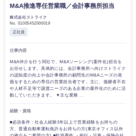
M&A推進専任営業職／会計事務所担当
株式会社ストライク
選択する
選択する
選択する
選択する
No. 01005452000019
正社員
仕事内容
M&A仲介を行う同社で、M&Aソーシング(案件化)担当を
お任せします。具体的には、会計事務所へ向けストライク
の認知度の向上や会計事務所の顧問先のM&Aニーズの発
掘をするための専任の営業担当者です。主に、後継者不在
や人材不足等で譲渡ニーズのある企業の案件化のために活
動していただきます。 ▼主な業務 ...
経験・資格
■必須条件：社会人経験3年以上で営業経験をお持ちの
方、普通自動車運転免許をお持ちの方(東京オフィス以外
の拠点をご希望の方) ■歓迎要件 ・銀行・証券・保険会社