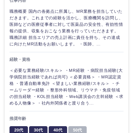
仕事内容
職務概要 国内の各拠点に所属し、MR業務を担当していた
だきます。これまでの経験を活かし、医療機関を訪問し、
選択する
医師などの医療従事者に対して医薬品の安全性、有効性情
報の提供、収集をおこなう業務を行っていただきます。
職務詳細 担当エリアの売上計画に責任を持ち、その達成
に向けたMR活動をお願いします。 ・医師、...
経験・資格
＜必要な業務経験/スキル＞ ・MR経験 ・病院担当経験(大
学病院担当経験であれば尚可) ＜必要資格＞ ・MR認定資
格 ・普通自動車免許 ＜望ましい業務経験/スキル＞ ・チ
ームリーダー経験 ・整形外科領域、リウマチ・免疫領域
の担当経験 ・KOL担当経験 ・Web講演会の主幹経験 ＜求
める人物像＞ ・社内外関係者と渡り合う...
推奨年齢
20代
30代
40代
50代