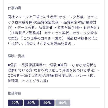
仕事内容
同社マレーシア工場での生産品(セラミック基板、セラミ
ック粉末成形体)の品質保証業務 ・品質異常対応(顧客対
応) ・データ分析、品質評価 ・監査対応(社外・社内対応)
【担当製品／勤務地】 セラミック基板、セラミック粉末
成型品 【この仕事の面白さ・魅力】 製品数や顧客の広が
りに伴い、現状よりも更なる製品品質の...
経験・資格
■必須 ・品質保証業務のご経験 ■歓迎 ・なぜなぜ分析を
理解している方(なぜを繰り返して真因を見つける手法) ・
QC分析手法(7つ道具)の理解(特性要因図、パレート図、
管理図、ヒストグラム等)
推奨年齢
20代
30代
40代
50代