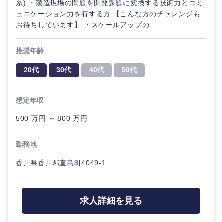
系) ・製造現場の問題を開発課題に変換する技術力とコミ
ル
ュニケーション力を有する方 【こんな方のチャレンジも
お待ちしています】 ・スケールアップの...
法律・特許事務所・監査法人
不動産専
門職
推奨年齢
人材・アウトソーシング
建設・施
20代
30代
40代
50代
工管理
関東地方
サービス
事務職
想定年収
茨城県
栃木県
その他
500 万円 ～ 800 万円
その他
群馬県
埼玉県
勤務地
千葉県
東京都
香川県香川郡直島町4049-1
神奈川県
求人詳細を見る