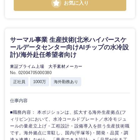
お気に入り
サーマル事業 生産技術(北米ハイパースケ
ールデータセンター向けAIチップの水冷設
計)/海外赴任希望者向け
東証プライム上場 大手素材メーカー
No. 02004705000380
正社員
1000万
海外勤務あり
仕事内容
■職務内容： 本ポジションは、拡大する海外生産拠点(フ
ィリピン)において、水冷コールドプレート／水冷モジュ
ールの量産立上げ・工程設計・設備導入を担う生産技術職
です。海外拠点に常駐し、国内(平塚等)・開発・品質・調
達と連携しながら、「量産できる設計」×「品質が出る工