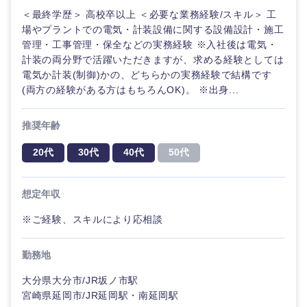
＜最終学歴＞ 高校卒以上 ＜必要な業務経験/スキル＞ 工
場やプラントでの電気・計装設備に関する設備設計・施工
選択する
選択する
選択する
選択する
管理・工事管理・保全などの実務経験 ※入社後は電気・
計装の両分野で活躍いただきますが、求める経験としては
電気か計装(制御)かの、どちらかの実務経験で結構です
(両方の経験がある方はもちろんOK)。 ※出身...
推奨年齢
20代
30代
40代
50代
想定年収
※ご経験、スキルにより応相談
勤務地
大分県大分市/JR坂ノ市駅
宮崎県延岡市/JR延岡駅・南延岡駅