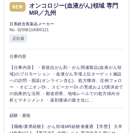
オンコロジー(血液がん)領域 専門
MR／九州
日系総合医薬品メーカー
No. 02006114000121
正社員
仕事内容
【仕事内容】 ・新規抗がん剤・がん関連製品(血液がん領
域)のプロモーション ・血液がん市場上位ターゲット施設
への訪問・面談(オンライン含む)、処方獲得、症例フォロ
ー ・オピニオンDr.、スピーカーDr.の育成および講演会で
の効果的な活用 ・都道府県、地域レベルでの処方傾向分
析とマネジメント ・薬剤価値の最大化に...
経験・資格
中国・四国地方
【職種/業界経験】 がん領域MR経験者優遇 【学歴】 大卒