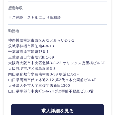
想定年収
石川県
福井県
※ご経験、スキルにより応相談
山梨県
長野県
勤務地
神奈川県横浜市西区みなとみらい2-3-1
茨城県神栖市深芝南4-8-13
千葉県市原市姉崎786-1
三重県四日市市塩浜町1-69
大阪府大阪市中央区北浜3-5-22 オリックス淀屋橋ビル6F
大阪府堺市堺区出島浜通3-3
岡山県倉敷市水島南幸町3-39 明治ビル1F
山口県周南市代々木通2-12 第2代々木公園前ビル4F
大分県大分市大字三佐字古新田1300
山口県宇部市中央町1-6-24 第2宇部不動産ビル3階
求人詳細を見る