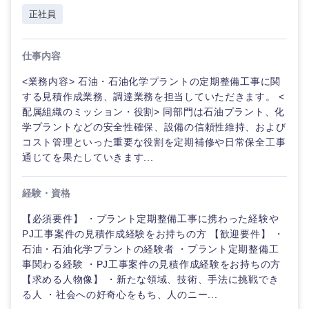
正社員
仕事内容
<業務内容> 石油・石油化学プラントの定期整備工事に関
する見積作成業務、調達業務を担当していただきます。 <
配属組織のミッション・役割> 同部門は石油プラント、化
学プラントなどの安全性確保、設備の信頼性維持、および
コスト管理といった重要な役割を定期補修や日常保全工事
通じてを果たしていきます...
経験・資格
【必須要件】 ・プラント定期整備工事に携わった経験や
PJ工事案件の見積作成経験をお持ちの方 【歓迎要件】 ・
石油・石油化学プラントの経験者 ・プラント定期整備工
事関わる経験 ・PJ工事案件の見積作成経験をお持ちの方
甲信越・北陸
【求める人物像】 ・新たな領域、技術、手法に挑戦でき
る人 ・社会への好奇心をもち、人のニー...
新潟県
富山県