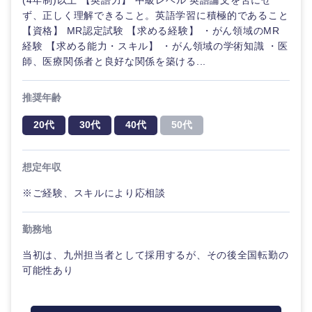
(4年制)以上 【英語力】 中級レベル 英語論文を苦にせ
鳥取県
島根県
ず、正しく理解できること。英語学習に積極的であること
【資格】 MR認定試験 【求める経験】 ・がん領域のMR
岡山県
広島県
経験 【求める能力・スキル】 ・がん領域の学術知識 ・医
師、医療関係者と良好な関係を築ける...
山口県
徳島県
推奨年齢
香川県
愛媛県
20代
30代
40代
50代
高知県
想定年収
※ご経験、スキルにより応相談
勤務地
当初は、九州担当者として採用するが、その後全国転勤の
可能性あり