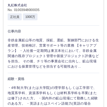
丸紅株式会社
No. 01003948000035
正社員
1000万
仕事内容
非鉄金属鉱山等の地質、採鉱、選鉱、製錬部門における生
産管理、技術検討、営業サポート等の業務 【キャリアプ
ラン】 ・入社後一定期間は東京本社において、非鉄金属
近畿地方
関連の既存プロジェクト管理や新規プロジェクト評価など
を担当。 その後、チリ等の事業会社に出向し、鉱山現場
における操業管理などを担当する可能性あり...
滋賀県
京都府
経験・資格
大阪府
兵庫県
・4年制大学(または大学院)の理学部もしくは工学部で、
地質系学科、資源系学科もしくは材料系学科を卒業(また
奈良県
和歌山県
は修了)された方。 ・国内外の鉱山現場にて勤務した経験
のある方。 ・英語またはスペイン語能力(英語の場合