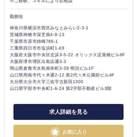
※ご経験、スキルにより応相談
20代
30代
経営ボー
事業企画・事業開発
管理
推奨年齢
ド
秋田県
岩手県
自動車・機械・船舶
勤務地
40代
50代
事業管理
SCM
管理
神奈川県横浜市西区みなとみらい2-3-1
宮城県
山形県
電気・電子・半導体
茨城県神栖市深芝南4-8-13
人事
新規事業企画・立上げ
SCM
千葉県市原市姉崎786-1
福島県
三重県四日市市塩浜町1-69
素材・化学・金属
フリーワード
マーケティング
大阪府大阪市中央区北浜3-5-22 オリックス淀屋橋ビル6F
M&A・事業投資
人事
大阪府堺市堺区出島浜通3-3
岡山県倉敷市水島南幸町3-39 明治ビル1F
営業
食品・化粧品・アパレル・消費財
マーケテ
こだわり条件を入力ください
経営企画
山口県周南市代々木通2-12 第2代々木公園前ビル4F
ィング
大分県大分市大字三佐字古新田1300
サービス
急募
第二新卒
メディカル・ヘルスケア・ライフサイエンス
山口県宇部市中央町1-6-24 第2宇部不動産ビル3階
政策渉外
営業
クリエイティブ
スタートアップ企
その他企画業務
金融
上場企業
サービス
業
求人詳細を見る
コンサルタント
クリエイ
建設・不動産
外資系企業
英語を活かす
ティブ
専門職
お気に入り