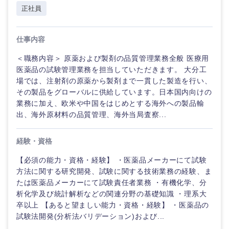
正社員
仕事内容
＜職務内容＞ 原薬および製剤の品質管理業務全般 医療用
医薬品の試験管理業務を担当していただきます。 大分工
場では、注射剤の原薬から製剤まで一貫した製造を行い、
その製品をグローバルに供給しています。日本国内向けの
業務に加え、欧米や中国をはじめとする海外への製品輸
出、海外原材料の品質管理、海外当局査察...
経験・資格
【必須の能力・資格・経験】 ・医薬品メーカーにて試験
方法に関する研究開発、試験に関する技術業務の経験、ま
たは医薬品メーカーにて試験責任者業務 ・有機化学、分
析化学及び統計解析などの関連分野の基礎知識 ・理系大
卒以上 【あると望ましい能力・資格・経験】 ・医薬品の
試験法開発(分析法バリデーション)および...