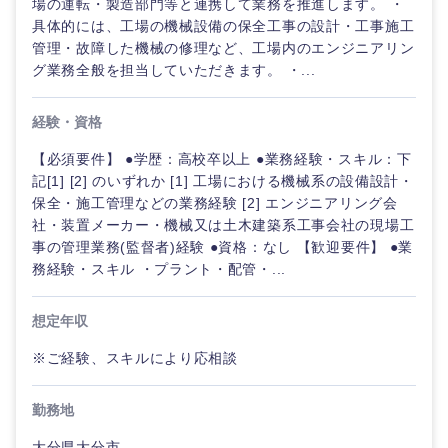
場の運転・製造部門等と連携して業務を推進します。 ・
具体的には、工場の機械設備の保全工事の設計・工事施工
管理・故障した機械の修理など、工場内のエンジニアリン
グ業務全般を担当していただきます。 ・...
経験・資格
【必須要件】 ●学歴：高校卒以上 ●業務経験・スキル：下
記[1] [2] のいずれか [1] 工場における機械系の設備設計・
保全・施工管理などの業務経験 [2] エンジニアリング会
社・装置メーカー・機械又は土木建築系工事会社の現場工
九州・沖縄
事の管理業務(監督者)経験 ●資格：なし 【歓迎要件】 ●業
務経験・スキル ・プラント・配管・...
福岡県
佐賀県
想定年収
長崎県
熊本県
※ご経験、スキルにより応相談
大分県
宮崎県
勤務地
大分県大分市