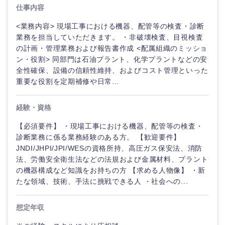
仕事内容
<業務内容> 現場工事における機器、配管等の検査・診断
業務を担当していただきます。 ・非破壊検査、目視検査
の計画・管理業務および報告書作成 <配属組織のミッショ
ン・役割> 同部門は石油プラント、化学プラントなどの安
全性確保、設備の信頼性維持、およびコスト管理といった
重要な役割を定期補修や日常...
経験・資格
【必須要件】 ・現場工事における機器、配管等の検査・
診断業務に係る業務経験のある方。 【歓迎要件】
JNDI/JHPI/JPI/WESの資格所持、高圧ガス保安法、消防
ご希望の職種を選択してください
ご希望の職種を選択してください
ご希望の業界を選択してください
ご希望の勤務地を選択してください
ご希望条件を入力ください
法、労働安全衛生法などの法規および金属材料、プラント
の機器構成など知識をお持ちの方 【求める人物像】 ・新
たな領域、技術、手法に挑戦できる人 ・社会への...
経営企
経営企画・事業企画
商社・卸
北海道・東北地方
画・事業
すべての経営企画・事業企
希望年収
企画
画
想定年収
経営ボード
北海道
青森県
エネルギー・資源・環境