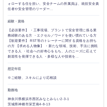
ォローする任を担い、安全チームの所属員は、統括安全責
任者や安全管理のリーダー...
経験・資格
東海地方
【必須要件】 ・工事現場、プラントで安全管理に係る業
務経験のある方 ・エクセル／ワードを使い慣れている方
岐阜県
静岡県
【歓迎要件】 RST等のトレーナーに関する資格をお持ち
の方 【求める人物像】 ・新たな領域、技術、手法に挑戦
できる人 ・社会への好奇心をもち、人のニーズに応えて
愛知県
三重県
創造性を発揮できる人 ・多様な人や技術を...
想定年収
※ご経験、スキルにより応相談
勤務地
神奈川県横浜市西区みなとみらい2-3-1
茨城県神栖市深芝南4-8-13