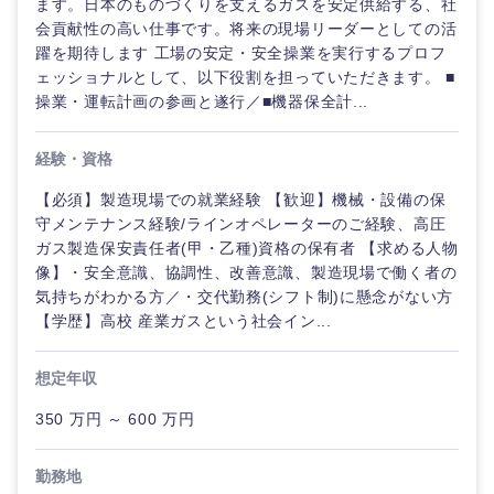
ます。日本のものづくりを支えるガスを安定供給する、社
会貢献性の高い仕事です。将来の現場リーダーとしての活
躍を期待します 工場の安定・安全操業を実行するプロフ
ェッショナルとして、以下役割を担っていただきます。 ■
操業・運転計画の参画と遂行／■機器保全計...
経験・資格
【必須】製造現場での就業経験 【歓迎】機械・設備の保
守メンテナンス経験/ラインオペレーターのご経験、高圧
ガス製造保安責任者(甲・乙種)資格の保有者 【求める人物
像】・安全意識、協調性、改善意識、製造現場で働く者の
気持ちがわかる方／・交代勤務(シフト制)に懸念がない方
【学歴】高校 産業ガスという社会イン...
想定年収
350 万円 ～ 600 万円
勤務地