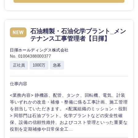
倉庫・運輸・物流
転勤なし
海外勤務あり
コンサル
技術職（IT）、Webサービス・制作、ゲーム
タント
技術職（モノづくり）
小売・通販・外食
年間休日120日以
フルリモート
専門職
上
石油精製・石油化学プラント_メン
テナンス工事管理者【日揮】
金融専門職
IT・通信
技術職
完全週休2日制
社宅・家賃補助有
（IT）、
日揮ホールディングス株式会社
メディカル
Webサー
No. 01004388000377
ビス・制
WEBサービス
正社員
1000万
急募
作、ゲー
不動産専門職
ム
コンサル・シンクタンク
仕事内容
建設・施工管理
技術職
（モノづ
<業務内容> 静機器、配管、タンク、回転機、電気、計装
広告・宣伝・印刷
くり）
事務職
等いずれかの改造・補修・整備に係る工事計画、施工管理
を担当していただきます。 <配属組織のミッション・役割
金融専門
> 同部門は石油プラント、化学プラントなどの安全性確
その他
マスメディア
職
保、設備の信頼性維持、およびコスト管理といった重要な
役割を定期補修や日常保全工...
エンターテイメント
メディカ