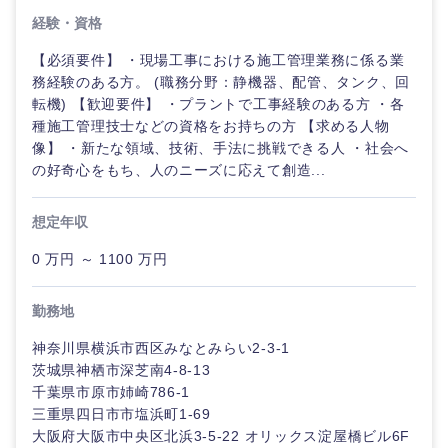
ル
経験・資格
法律・特許事務所・監査法人
【必須要件】 ・現場工事における施工管理業務に係る業
不動産専
門職
務経験のある方。 (職務分野：静機器、配管、タンク、回
転機) 【歓迎要件】 ・プラントで工事経験のある方 ・各
人材・アウトソーシング
種施工管理技士などの資格をお持ちの方 【求める人物
建設・施
像】 ・新たな領域、技術、手法に挑戦できる人 ・社会へ
工管理
関東地方
の好奇心をもち、人のニーズに応えて創造...
サービス
事務職
茨城県
栃木県
想定年収
その他
その他
0 万円 ～ 1100 万円
群馬県
埼玉県
勤務地
千葉県
東京都
神奈川県横浜市西区みなとみらい2-3-1
茨城県神栖市深芝南4-8-13
神奈川県
千葉県市原市姉崎786-1
三重県四日市市塩浜町1-69
大阪府大阪市中央区北浜3-5-22 オリックス淀屋橋ビル6F