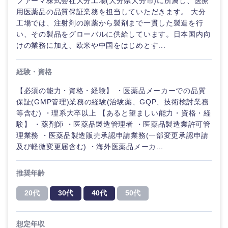
ファーマ株式会社大分工場(大分県大分市)に所属し、医療
用医薬品の品質保証業務を担当していただきます。 大分
工場では、注射剤の原薬から製剤まで一貫した製造を行
い、その製品をグローバルに供給しています。日本国内向
けの業務に加え、欧米や中国をはじめとす...
経験・資格
【必須の能力・資格・経験】 ・医薬品メーカーでの品質
保証(GMP管理)業務の経験(治験薬、GQP、技術検討業務
等含む) ・理系大卒以上 【あると望ましい能力・資格・経
験】 ・薬剤師 ・医薬品製造管理者 ・医薬品製造業許可管
理業務 ・医薬品製造販売承認申請業務(一部変更承認申請
及び軽微変更届含む) ・海外医薬品メーカ...
推奨年齢
20代
30代
40代
50代
想定年収