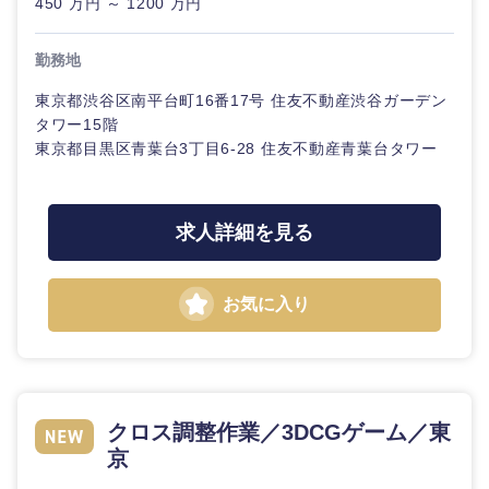
450 万円 ～ 1200 万円
勤務地
選択する
選択する
選択する
選択する
東京都渋谷区南平台町16番17号 住友不動産渋谷ガーデン
タワー15階
東京都目黒区青葉台3丁目6-28 住友不動産青葉台タワー
求人詳細を見る
お気に入り
クロス調整作業／3DCGゲーム／東
京