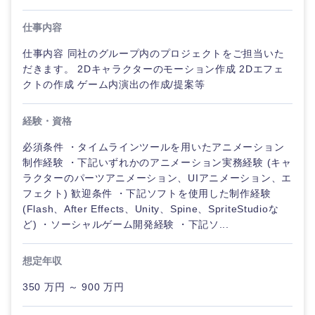
仕事内容
仕事内容 同社のグループ内のプロジェクトをご担当いた
だきます。 2Dキャラクターのモーション作成 2Dエフェ
クトの作成 ゲーム内演出の作成/提案等
経験・資格
必須条件 ・タイムラインツールを用いたアニメーション
制作経験 ・下記いずれかのアニメーション実務経験 (キャ
ラクターのパーツアニメーション、UIアニメーション、エ
フェクト) 歓迎条件 ・下記ソフトを使用した制作経験
(Flash、After Effects、Unity、Spine、SpriteStudioな
ご希望の職種を選択してください
ご希望の職種を選択してください
ご希望の業界を選択してください
ご希望の勤務地を選択してください
ご希望条件を入力ください
ど) ・ソーシャルゲーム開発経験 ・下記ソ...
想定年収
経営企
経営企画・事業企画
商社・卸
北海道・東北地方
画・事業
すべての経営企画・事業企
希望年収
350 万円 ～ 900 万円
企画
画
経営ボード
北海道
青森県
エネルギー・資源・環境