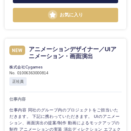
お気に入り
東海地方
岐阜県
静岡県
アニメーションデザイナー／UIア
ニメーション・画面演出
愛知県
三重県
株式会社Cygames
No. 01006363000814
正社員
仕事内容
仕事内容 同社のグループ内のプロジェクトをご担当いた
だきます。 下記に携わっていただきます。 UIのアニメー
ション、画面演出の提案/制作 動画によるモックアップの
制作 アニメーションの実装 演出ディレクション エフェク