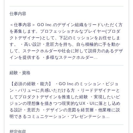
仕事内容
＜仕事内容＞ GO Inc.のデザイン組織をリードいただく方
を募集します。プロフェッショナルなプレイヤー(プロダ
クトデザイナー)として、下記のミッションをお任せしま
す。 ・高い設計・意匠力を持ち、自ら積極的に手を動か
して、ステークホルダーや社会に対して説得力のあるデザ
インを提供する ・多様なステークホルダー...
九州・沖縄
経験・資格
【必須の経験・能力】 ・GO Inc.のミッション・ビジョ
福岡県
佐賀県
ン・バリューに共感いただける方 ・リードデザイナーと
してプロダクトデザインを推進した経験 ・実現したいビ
長崎県
熊本県
ジョンの理想像を描きつつ現実的なUX・UIに落とし込め
る設計・意匠力 ・デザインの意図を経営層・他業種に説
明できるコミュニケーション・プレゼンテーショ...
大分県
宮崎県
想定年収