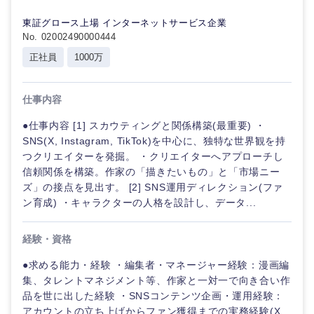
イ
倉庫・運輸・物流
転勤なし
海外勤務あり
技術職（IT）、Webサービス・制作、ゲーム
テ
東証グロース上場 インターネットサービス企業
ィ
No. 02002490000444
ブ
技術職（モノづくり）
小売・通販・外食
年間休日120日以
正社員
1000万
フルリモート
上
コンサル
金融専門職
タント
IT・通信
仕事内容
完全週休2日制
社宅・家賃補助有
メディカル
●仕事内容 [1] スカウティングと関係構築(最重要) ・
専門職
WEBサービス
SNS(X, Instagram, TikTok)を中心に、独特な世界観を持
つクリエイターを発掘。 ・クリエイターへアプローチし
不動産専門職
技術職
信頼関係を構築。作家の「描きたいもの」と「市場ニー
（IT）、
コンサル・シンクタンク
ズ」の接点を見出す。 [2] SNS運用ディレクション(ファ
Webサー
建設・施工管理
ビス・制
ン育成) ・キャラクターの人格を設計し、データ...
作、ゲー
広告・宣伝・印刷
ム
事務職
経験・資格
技術職
その他
●求める能力・経験 ・編集者・マネージャー経験：漫画編
マスメディア
（モノづ
集、タレントマネジメント等、作家と一対一で向き合い作
くり）
品を世に出した経験 ・SNSコンテンツ企画・運用経験：
エンターテイメント
アカウントの立ち上げからファン獲得までの実務経験(X、