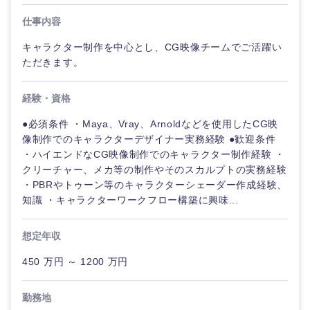
鳥取県
島根県
仕事内容
岡山県
広島県
キャラクター制作を中心とし、CG映像チームでご活躍い
ただきます。
山口県
徳島県
経験・資格
香川県
愛媛県
●必須条件 ・Maya、Vray、Arnoldなどを使用したCG映
像制作でのキャラクターデザイナー実務経験 ●歓迎条件
・ハイエンドなCG映像制作でのキャラクター制作経験 ・
高知県
クリーチャー、メカ等の制作やそのスカルプトの実務経験
・PBRやトゥーン等のキャラクターシェーダー作成経験、
知識 ・キャラクターワークフロー構築に興味...
想定年収
450 万円 ～ 1200 万円
勤務地