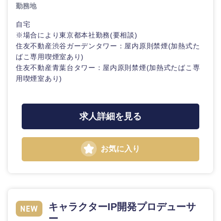
20代
30代
勤務地
経営ボー
事業企画・事業開発
管理
推奨年齢
ド
秋田県
岩手県
自動車・機械・船舶
自宅
40代
50代
事業管理
※場合により東京都本社勤務(要相談)
SCM
管理
住友不動産渋谷ガーデンタワー：屋内原則禁煙(加熱式た
宮城県
山形県
電気・電子・半導体
ばこ専用喫煙室あり)
人事
新規事業企画・立上げ
SCM
住友不動産青葉台タワー：屋内原則禁煙(加熱式たばこ専
福島県
用喫煙室あり)
素材・化学・金属
フリーワード
マーケティング
M&A・事業投資
人事
営業
食品・化粧品・アパレル・消費財
マーケテ
こだわり条件を入力ください
求人詳細を見る
経営企画
ィング
サービス
急募
第二新卒
メディカル・ヘルスケア・ライフサイエンス
政策渉外
お気に入り
営業
クリエイティブ
スタートアップ企
その他企画業務
金融
上場企業
サービス
業
コンサルタント
ク
建設・不動産
外資系企業
英語を活かす
キャラクターIP開発プロデューサ
リ
専門職
エ
ー