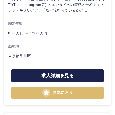
金融専門
TikTok、Instagram等) ・エンタメへの情熱と分析力：ト
職
レンドを追いかけ、「なぜ流行っているのか...
法律・特許事務所・監査法人
メディカ
想定年収
ル
人材・アウトソーシング
800 万円 ～ 1200 万円
不動産専
関東地方
門職
サービス
勤務地
茨城県
栃木県
東京都品川区
建設・施
その他
工管理
群馬県
埼玉県
事務職
求人詳細を見る
千葉県
東京都
その他
お気に入り
神奈川県