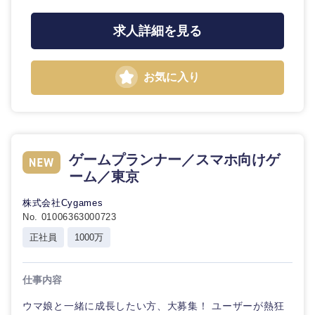
求人詳細を見る
お気に入り
ゲームプランナー／スマホ向けゲ
近畿地方
ーム／東京
滋賀県
京都府
株式会社Cygames
No. 01006363000723
大阪府
兵庫県
正社員
1000万
奈良県
和歌山県
仕事内容
ウマ娘と一緒に成長したい方、大募集！ ユーザーが熱狂