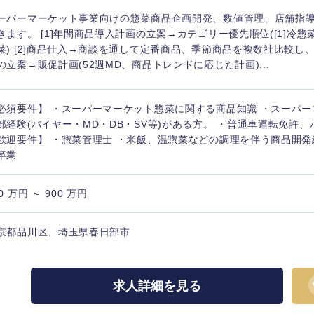
ーパーマーケット事業向けの惣菜商品企画開発、数値管理、店舗指
きます。 [1]年間商品導入計画の立案→カテゴリー優先順位([1]冷惣菜
菜) [2]商品仕入→商談を通して定番商品、季節商品を複数社比較し、商
の立案→販促計画(52週MD、商品トレンドに応じた計画)...
必須要件】 ・スーパーマーケット惣菜に関する商品知識 ・スーパ
部経験(バイヤー・MD・DB・SV等)がある方。 ・普通車運転免許
歓迎要件】 ・惣菜管理士 ・米飯、温惣菜などの調理を伴う商品開発
卒業
0 万円 ～ 900 万円
京都品川区、埼玉県春日部市
求人詳細を見る