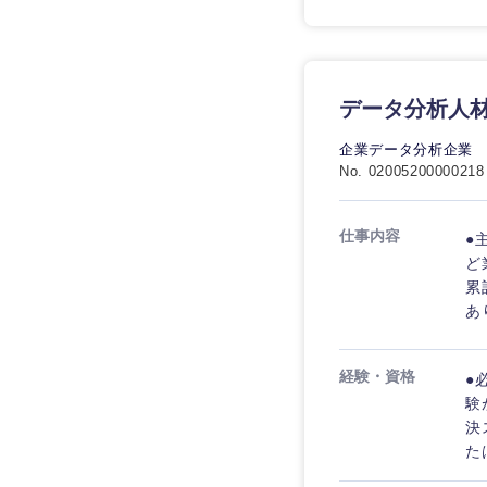
データ分析人
九州・沖縄
企業データ分析企業
No. 02005200000218
福岡県
長崎県
仕事内容
●
ど
大分県
累
あ
鹿児島県
経験・資格
●
験
決
た