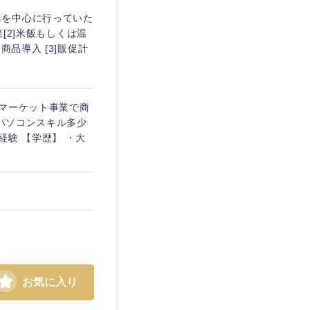
導を中心に行っていた
[2]米飯もしくは温
品導入 [3]販促計
ーマーケット事業で商
、パソコンスキル多少
経験 【学歴】 ・大
お気に入り