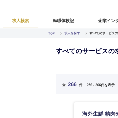
求人検索
転職体験記
企業イン
求人を探す
すべてのサービスの
TOP
すべてのサービスの
ご希望の職種を
ご希望の職種を
ご希望の業界を
ご希望の勤務地
ご希望条件を入
266
全
件
256 - 266件を表示
希望年収
経営企画・事業企画
経営企画・事業企画
商社・卸
北海道・東北
エネルギー・資源・
経営ボード
経営ボード
北海道
推奨年齢
海外生鮮 精肉
自動車・機械・船舶