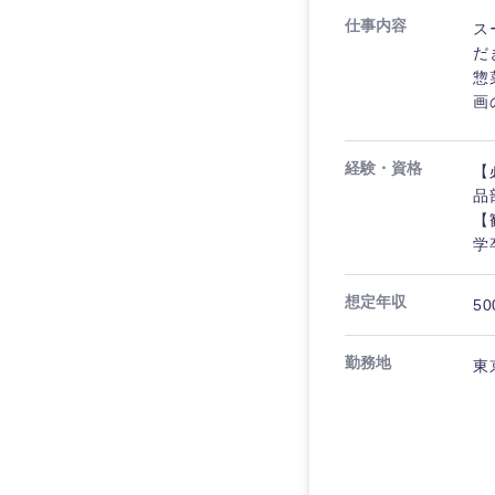
仕事内容
ス
だ
惣
画
経験・資格
【
品
【
学
想定年収
50
勤務地
東