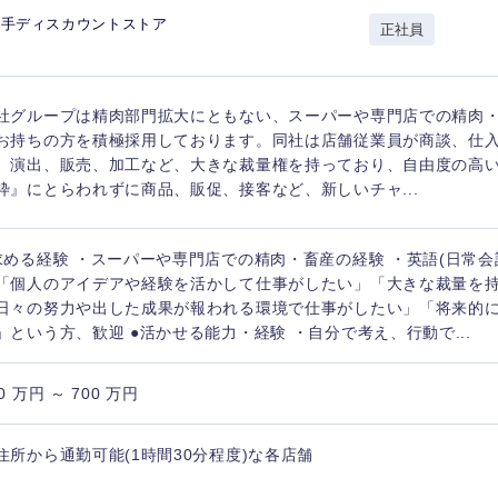
岩手県
事業管理
群馬県
大手ディスカウントストア
正社員
山形県
新規事業企画・立上げ
千葉県
M&A・事業投資
神奈川県
レル・消費財
社グループは精肉部門拡大にともない、スーパーや専門店での精肉
経営企画
入力ください
お持ちの方を積極採用しております。同社は店舗従業員が商談、仕
ケア・ライフサイエンス
、演出、販売、加工など、大きな裁量権を持っており、自由度の高
政策渉外
枠』にとらわれずに商品、販促、接客など、新しいチャ...
第二新卒
上場
その他企画業務
求める経験 ・スーパーや専門店での精肉・畜産の経験 ・英語(日常会
外資系企業
英語
「個人のアイデアや経験を活かして仕事がしたい」「大きな裁量を
日々の努力や出した成果が報われる環境で仕事がしたい」「将来的
」という方、歓迎 ●活かせる能力・経験 ・自分で考え、行動で...
海外勤務あり
フル
0 万円 ～ 700 万円
完全週休2日制
社宅
ンク
住所から通勤可能(1時間30分程度)な各店舗