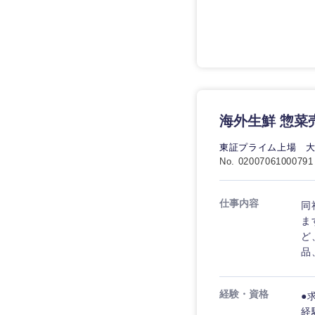
技術職（IT）、Webサービ
技術職（IT）、Webサービ
マスメディア
制作、ゲーム
技術職（モノづくり）
エンターテイメント
技術職（モノづくり）
法律・特許事務所・
金融専門職
人材・アウトソーシ
金融専門職
甲信越・北陸
メディカル
サービス
海外生鮮 惣菜
新潟県
メディカル
その他
不動産専門職
東証プライム上場 
石川県
No. 02007061000791
不動産専門職
建設・施工管理
山梨県
建設・施工管理
仕事内容
同
事務職
ま
ど
事務職
その他
品
その他
経験・資格
●
経