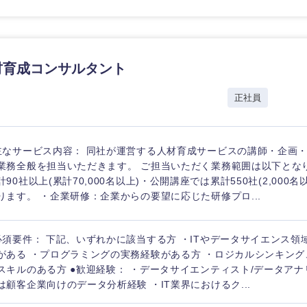
材育成コンサルタント
海外
正社員
佐賀県
熊本県
主なサービス内容： 同社が運営する人材育成サービスの講師・企画
業務全般を担当いただきます。 ご担当いただく業務範囲は以下とな
宮崎県
計90社以上(累計70,000名以上)・公開講座では累計550社(2,000
ります。 ・企業研修：企業からの要望に応じた研修プロ...
沖縄県
必須要件： 下記、いずれかに該当する方 ・ITやデータサイエンス領
がある ・プログラミングの実務経験がある方 ・ロジカルシンキン
スキルのある方 ●歓迎経験： ・データサイエンティスト/データア
は顧客企業向けのデータ分析経験 ・IT業界におけるク...