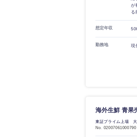
が
る
想定年収
50
勤務地
現
近畿地方
海外生鮮 青果
滋賀県
東証プライム上場 
大阪府
No. 02007061000790
奈良県