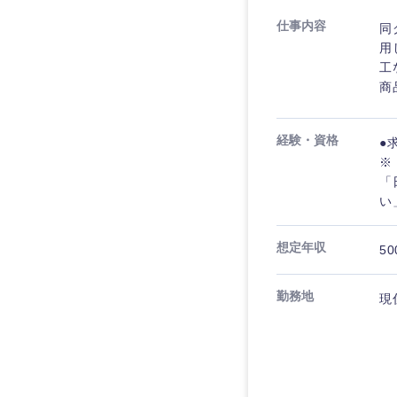
仕事内容
同
用
工
商
経験・資格
●
※
「
い
想定年収
50
勤務地
現