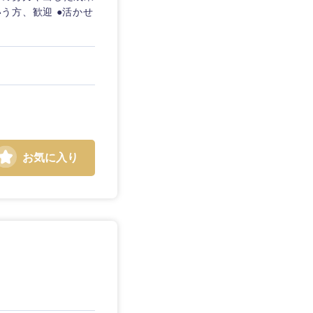
う方、歓迎 ●活かせ
お気に入り
島根県
広島県
徳島県