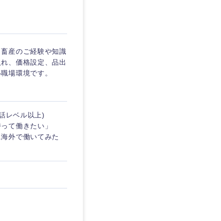
埼玉県
東京都
・畜産のご経験や知識
入れ、価格設定、品出
い職場環境です。
企業
話レベル以上)
を活かす
持って働きたい」
に海外で働いてみた
リモート
・家賃補助有