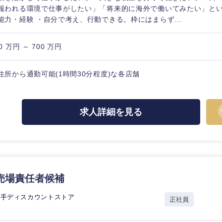
報われる環境で仕事がしたい」「将来的に海外で働いてみたい」とい
能力・経験 ・自分で考え、行動できる。枠にはまらず...
0 万円 ～ 700 万円
住所から通勤可能(1時間30分程度)な各店舗
求人詳細を見る
中国・四国地方
売場責任者候補
京都府
鳥取県
大手ディスカウントストア
正社員
兵庫県
岡山県
和歌山県
山口県