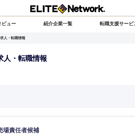
タビュー
紹介企業一覧
転職支援サービ
求人・転職情報
求人・転職情報
選択してください
選択してください
選択してください
を選択してください
力ください
地方
すべての経営企画・事業企画
関東地方
環境
青森県
事業企画・事業開発
茨城県
20代
30代
40代
50代
売場責任者候補