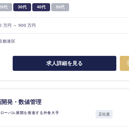
20代
30代
40代
50代
0 万円 ～ 900 万円
京都港区
求人詳細を見る
画開発・数値管理
グローバル展開を推進する外食大手
選択する
選択する
選択する
選択する
正社員