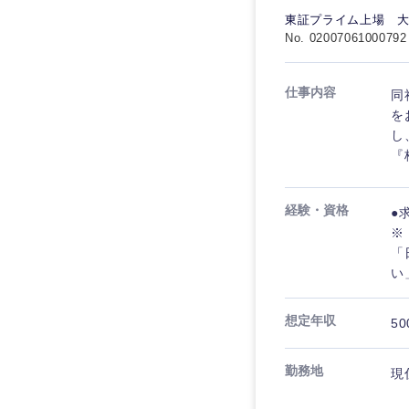
秋田県
管理
管理
東証プライム上場 
電気・電子・半導体
宮城県
フリーワード
No. 02007061000792
SCM
SCM
素材・化学・金属
福島県
食品・化粧品・アパ
仕事内容
人事
同
人事
こだわり条件を
を
メディカル・ヘルス
し
マーケティング
マーケティング
『
金融
急募
営業
建設・不動産
営業
経験・資格
●
倉庫・運輸・物流
スタートアップ企業
サービス
※
サービス
「
小売・通販・外食
い
クリエイティブ
クリエイティブ
IT・通信
転勤なし
想定年収
コンサルタント
50
WEBサービス
コンサルタント
年間休日120日以上
コンサル・シンクタ
専門職
勤務地
現
専門職
広告・宣伝・印刷