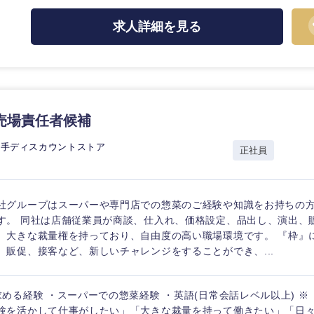
ス・制作、ゲーム
ス・
選択する
求人詳細を見る
監査法人
ング
東海地方
売場責任者候補
富山県
岐阜県
大手ディスカウントストア
正社員
福井県
愛知県
長野県
社グループはスーパーや専門店での惣菜のご経験や知識をお持ちの
す。 同社は店舗従業員が商談、仕入れ、価格設定、品出し、演出、
、大きな裁量権を持っており、自由度の高い職場環境です。 『枠』
、販促、接客など、新しいチャレンジをすることができ、...
求める経験 ・スーパーでの惣菜経験 ・英語(日常会話レベル以上) 
験を活かして仕事がしたい」「大きな裁量を持って働きたい」「日