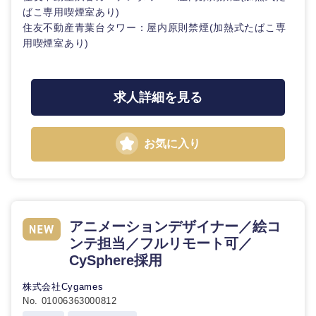
ばこ専用喫煙室あり)
住友不動産青葉台タワー：屋内原則禁煙(加熱式たばこ専
用喫煙室あり)
求人詳細を見る
お気に入り
近畿地方
滋賀県
京都府
アニメーションデザイナー／絵コ
大阪府
兵庫県
ンテ担当／フルリモート可／
CySphere採用
奈良県
和歌山県
株式会社Cygames
No. 01006363000812