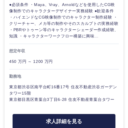
●必須条件 ・Maya、Vray、Arnoldなどを使用したCG映
像制作でのキャラクターデザイナー実務経験 ●歓迎条件
選択する
選択する
選択する
選択する
・ハイエンドなCG映像制作でのキャラクター制作経験 ・
クリーチャー、メカ等の制作やそのスカルプトの実務経験
・PBRやトゥーン等のキャラクターシェーダー作成経験、
知識 ・キャラクターワークフロー構築に興味...
想定年収
450 万円 ～ 1200 万円
勤務地
東京都渋谷区南平台町16番17号 住友不動産渋谷ガーデン
タワー15階
東京都目黒区青葉台3丁目6-28 住友不動産青葉台タワー
求人詳細を見る