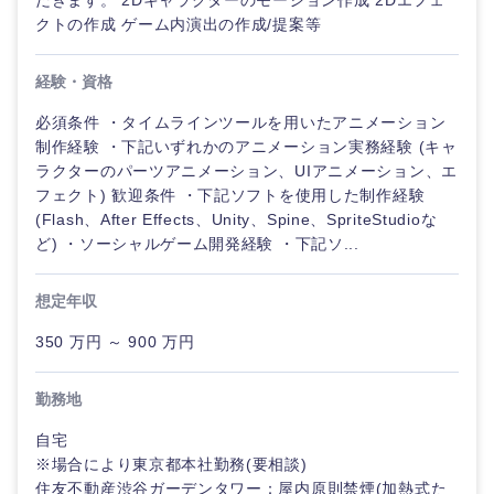
だきます。 2Dキャラクターのモーション作成 2Dエフェ
クトの作成 ゲーム内演出の作成/提案等
経験・資格
必須条件 ・タイムラインツールを用いたアニメーション
制作経験 ・下記いずれかのアニメーション実務経験 (キャ
ラクターのパーツアニメーション、UIアニメーション、エ
フェクト) 歓迎条件 ・下記ソフトを使用した制作経験
(Flash、After Effects、Unity、Spine、SpriteStudioな
ど) ・ソーシャルゲーム開発経験 ・下記ソ...
想定年収
350 万円 ～ 900 万円
勤務地
自宅
※場合により東京都本社勤務(要相談)
住友不動産渋谷ガーデンタワー：屋内原則禁煙(加熱式た