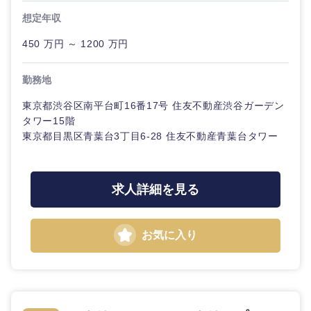
金融専門
想定年収
職
法律・特許事務所・監査法人
450 万円 ～ 1200 万円
メディカ
ル
人材・アウトソーシング
勤務地
東京都渋谷区南平台町16番17号 住友不動産渋谷ガーデン
不動産専
関東地方
門職
サービス
タワー15階
東京都目黒区青葉台3丁目6-28 住友不動産青葉台タワー
茨城県
栃木県
建設・施
その他
工管理
群馬県
埼玉県
求人詳細を見る
事務職
千葉県
東京都
お気に入り
その他
神奈川県