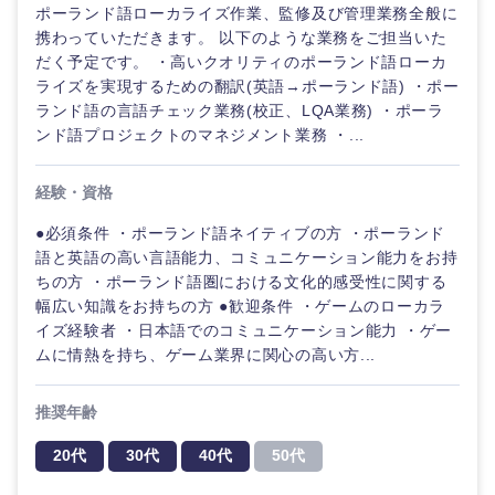
ポーランド語ローカライズ作業、監修及び管理業務全般に
携わっていただきます。 以下のような業務をご担当いた
だく予定です。 ・高いクオリティのポーランド語ローカ
ライズを実現するための翻訳(英語→ポーランド語) ・ポー
ランド語の言語チェック業務(校正、LQA業務) ・ポーラ
ンド語プロジェクトのマネジメント業務 ・...
経験・資格
●必須条件 ・ポーランド語ネイティブの方 ・ポーランド
語と英語の高い言語能力、コミュニケーション能力をお持
ちの方 ・ポーランド語圏における文化的感受性に関する
幅広い知識をお持ちの方 ●歓迎条件 ・ゲームのローカラ
イズ経験者 ・日本語でのコミュニケーション能力 ・ゲー
ムに情熱を持ち、ゲーム業界に関心の高い方...
推奨年齢
20代
30代
40代
50代