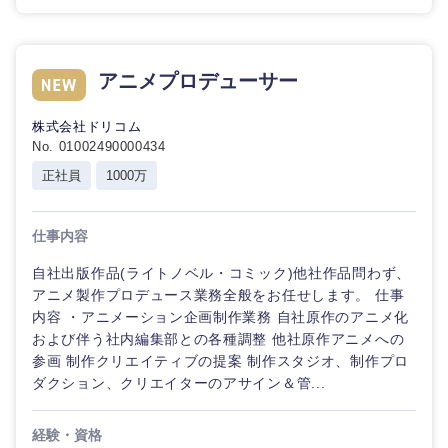
アニメプロデューサー
株式会社ドリコム
No. 01002490000434
正社員
1000万
九州・沖縄
仕事内容
自社出版作品(ライトノベル・コミック)他社作品問わず、
福岡県
佐賀県
アニメ製作プロデュース業務全般をお任せします。 仕事
内容 ・アニメーション企画制作業務 自社原作のアニメ化
および伴う社内編集部との各種調整 他社原作アニメへの
長崎県
熊本県
参画 制作クリエイティブの提案 制作スタジオ、制作プロ
ダクション、クリエイターのアサイン＆管...
大分県
宮崎県
経験・資格