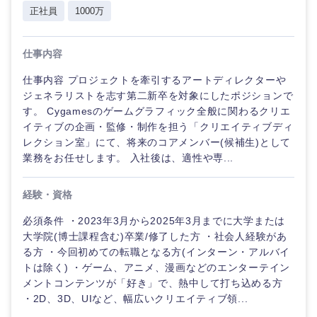
イ
正社員
1000万
倉庫・運輸・物流
転勤なし
海外勤務あり
技術職（IT）、Webサービス・制作、ゲーム
テ
ィ
ブ
技術職（モノづくり）
仕事内容
小売・通販・外食
年間休日120日以
フルリモート
上
仕事内容 プロジェクトを牽引するアートディレクターや
コンサル
金融専門職
タント
ジェネラリストを志す第二新卒を対象にしたポジションで
IT・通信
完全週休2日制
社宅・家賃補助有
す。 Cygamesのゲームグラフィック全般に関わるクリエ
メディカル
イティブの企画・監修・制作を担う「クリエイティブディ
専門職
WEBサービス
レクション室」にて、将来のコアメンバー(候補生)として
業務をお任せします。 入社後は、適性や専...
不動産専門職
技術職
（IT）、
コンサル・シンクタンク
Webサー
経験・資格
建設・施工管理
ビス・制
作、ゲー
必須条件 ・2023年3月から2025年3月までに大学または
広告・宣伝・印刷
ム
事務職
大学院(博士課程含む)卒業/修了した方 ・社会人経験があ
る方 ・今回初めての転職となる方(インターン・アルバイ
技術職
その他
トは除く) ・ゲーム、アニメ、漫画などのエンターテイン
マスメディア
（モノづ
メントコンテンツが「好き」で、熱中して打ち込める方
くり）
・2D、3D、UIなど、幅広いクリエイティブ領...
エンターテイメント