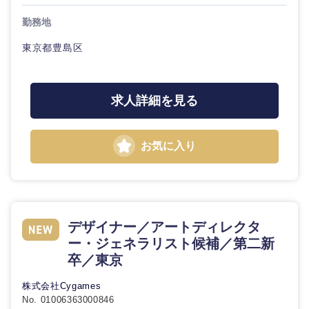
20代
30代
経営ボー
事業企画・事業開発
管理
推奨年齢
ド
勤務地
秋田県
岩手県
自動車・機械・船舶
40代
50代
東京都豊島区
事業管理
SCM
管理
宮城県
山形県
電気・電子・半導体
人事
新規事業企画・立上げ
SCM
求人詳細を見る
福島県
素材・化学・金属
フリーワード
マーケティング
M&A・事業投資
人事
お気に入り
営業
食品・化粧品・アパレル・消費財
マーケテ
こだわり条件を入力ください
経営企画
ィング
サービス
急募
第二新卒
メディカル・ヘルスケア・ライフサイエンス
政策渉外
営業
クリエイティブ
デザイナー／アートディレクタ
スタートアップ企
その他企画業務
金融
上場企業
ー・ジェネラリスト候補／第二新
サービス
業
コンサルタント
卒／東京
ク
建設・不動産
外資系企業
英語を活かす
株式会社Cygames
リ
専門職
No. 01006363000846
エ