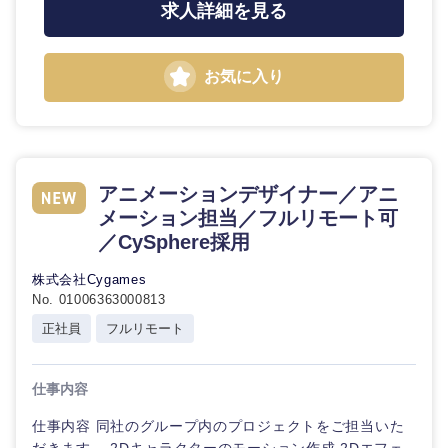
求人詳細を見る
お気に入り
東海地方
岐阜県
静岡県
アニメーションデザイナー／アニ
メーション担当／フルリモート可
愛知県
三重県
／CySphere採用
株式会社Cygames
No. 01006363000813
正社員
フルリモート
仕事内容
仕事内容 同社のグループ内のプロジェクトをご担当いた