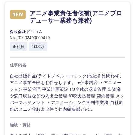
鳥取県
島根県
アニメ事業責任者候補(アニメプロ
岡山県
広島県
デューサー業務も兼務)
株式会社ドリコム
山口県
徳島県
No. 01002490000419
正社員
1000万
香川県
愛媛県
仕事内容
高知県
自社出版作品(ライトノベル・コミック)他社作品問わず、
アニメ事業全般をお任せします。 ●仕事内容 ・アニメー
ション事業管理 事業計画策定 PJ全体の収支管理 出資金
や窓口収益などの入出金管理 印税支払管理 契約管理 メン
バーマネジメント ・アニメーション企画制作業務 自社原
作のアニメ化および伴う社内編集部との...
経験・資格