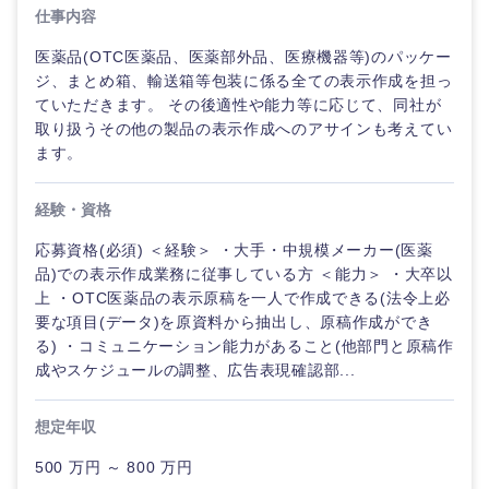
仕事内容
医薬品(OTC医薬品、医薬部外品、医療機器等)のパッケー
ジ、まとめ箱、輸送箱等包装に係る全ての表示作成を担っ
ていただきます。 その後適性や能力等に応じて、同社が
取り扱うその他の製品の表示作成へのアサインも考えてい
ます。
経験・資格
応募資格(必須) ＜経験＞ ・大手・中規模メーカー(医薬
品)での表示作成業務に従事している方 ＜能力＞ ・大卒以
上 ・OTC医薬品の表示原稿を一人で作成できる(法令上必
要な項目(データ)を原資料から抽出し、原稿作成ができ
ご希望の職種を選択してください
ご希望の職種を選択してください
ご希望の業界を選択してください
ご希望の勤務地を選択してください
ご希望条件を入力ください
る) ・コミュニケーション能力があること(他部門と原稿作
成やスケジュールの調整、広告表現確認部...
経営企
経営企画・事業企画
商社・卸
北海道・東北地方
想定年収
画・事業
すべての経営企画・事業企
希望年収
企画
画
経営ボード
500 万円 ～ 800 万円
北海道
青森県
エネルギー・資源・環境