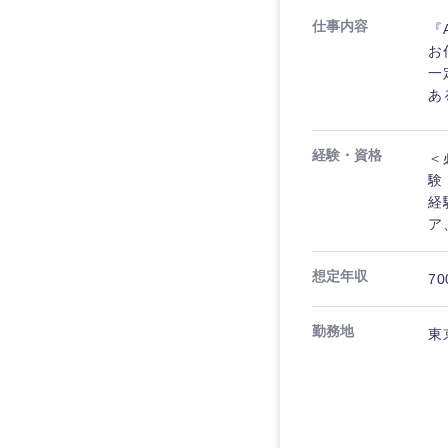
仕事内容
『
お
一
あ
経験・資格
＜
験
経
ア
想定年収
70
勤務地
東