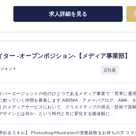
ス・制作、ゲーム
ス・
選択する
求人詳細を見る
監査法人
ング
東海地方
イター -オープンポジション-【メディア事業部】
富山県
岐阜県
福井県
愛知県
ージェント
正社員
長野県
イバーエージェントの柱のひとつであるメディア事業で「世界に通
に創っていく仲間を募集します ABEMA、アメーバブログ、AWA、
くのメディアサービスにおいて、クリエイティブの視点・技術で貢
デザインとは何か」という時代と共に変化する価値観に...
求めるスキル】 Photoshop/Illustratorの実務経験をお持ちの方 