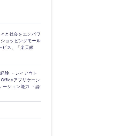
埼玉県
東京都
人々と社会をエンパワ
・ショッピングモール
ービス、「楽天銀
企業
経験 ・レイアウト
を活かす
fficeアプリケーシ
ニケーション能力 ・論
リモート
・家賃補助有