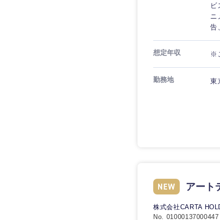
ビ
ニ
告
想定年収
※
勤務地
東
近畿地方
滋賀県
アート
大阪府
株式会社CARTA HOL
No. 01000137000447
奈良県