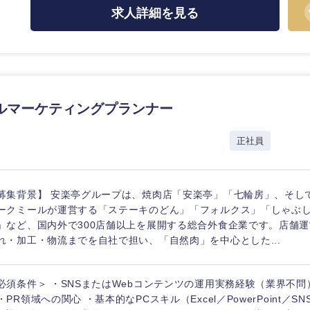
求人詳細を見る
海外
ルマーケティングプランナー
佐賀県
正社員
熊本県
宮崎県
募集背景】 安楽亭グループは、焼肉店「安楽亭」「七輪房」、そし
沖縄県
ークミールが運営する「ステーキのどん」「フォルクス」「しゃぶし
」など、国内外で300店舗以上を展開する総合外食企業です。店舗
れ・加工・物流までを自社で担い、「自然肉」を中心とした...
必須条件＞ ・SNSまたはWebコンテンツの運用実務経験（業界不問
・PR領域への関心 ・基本的なPCスキル（Excel／PowerPoint／