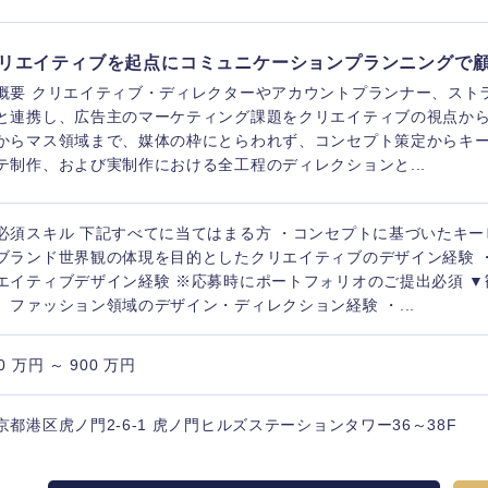
香川県
リエイティブを起点にコミュニケーションプランニングで
高知県
概要 クリエイティブ・ディレクターやアカウントプランナー、スト
と連携し、広告主のマーケティング課題をクリエイティブの視点から企
からマス領域まで、媒体の枠にとらわれず、コンセプト策定からキ
テ制作、および実制作における全工程のディレクションと...
必須スキル 下記すべてに当てはまる方 ・コンセプトに基づいたキ
ブランド世界観の体現を目的としたクリエイティブのデザイン経験 
エイティブデザイン経験 ※応募時にポートフォリオのご提出必須 ▼
、ファッション領域のデザイン・ディレクション経験 ・...
0 万円 ～ 900 万円
京都港区虎ノ門2-6-1 虎ノ門ヒルズステーションタワー36～38F