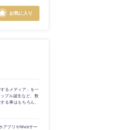
お気に入り
静岡県
三重県
用するメディア」を一
タップル誕生など、数
献する事はもちろん、
スマホアプリやWebサー