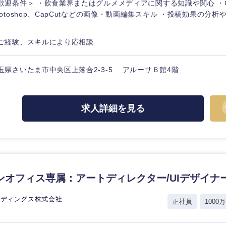
歓迎条件＞ ・飲食業界またはグルメメディアに関する知識や関心 ・C
hotoshop、CapCutなどの画像・動画編集スキル ・投稿効果の分析やK
ご経験、スキルにより応相談
玉県さいたま市中央区上落合2-3-5 アルーサＢ館4階
求人詳細を見る
ンオフィス専属：アートディレクター/UIデザイナ
選択する
選択する
選択する
選択する
ルディングス株式会社
正社員
1000万