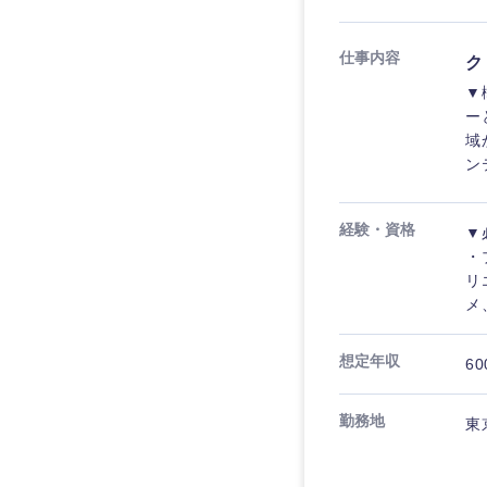
仕事内容
ク
▼
ー
域
ン
経験・資格
▼
・
リ
メ
想定年収
60
勤務地
東