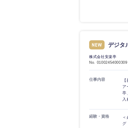
九州・沖縄
デジタ
福岡県
株式会社安楽亭
長崎県
No. 01002454000309
大分県
仕事内容
【
鹿児島県
ア
亭
入
経験・資格
＜
グ