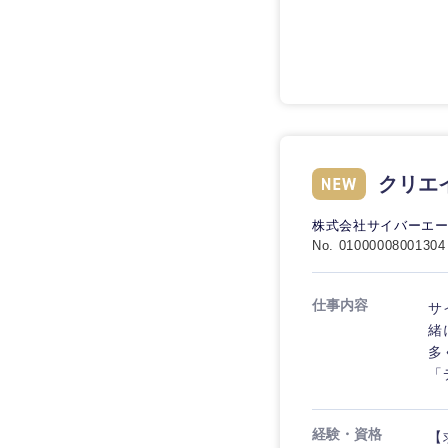
技術職（IT）、Webサービ
技術職（IT）、Webサービ
マスメディア
制作、ゲーム
技術職（モノづくり）
エンターテイメント
技術職（モノづくり）
法律・特許事務所・
金融専門職
人材・アウトソーシ
金融専門職
甲信越・北陸
メディカル
サービス
クリエ
新潟県
メディカル
その他
不動産専門職
石川県
株式会社サイバーエ
不動産専門職
No. 01000008001304
建設・施工管理
山梨県
建設・施工管理
事務職
仕事内容
サ
緒
事務職
多
その他
「
その他
経験・資格
【