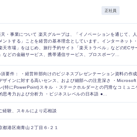
岩手県
事業管理
群馬県
社
正社員
山形県
新規事業企画・立上げ
千葉県
M&A・事業投資
神奈川県
レル・消費財
楽天・事業について 楽天グループは、「イノベーションを通じて、
経営企画
入力ください
ケア・ライフサイエンス
メントする」ことを経営の基本理念としています。インターネット
政策渉外
楽天市場」をはじめ、旅行予約サイト「楽天トラベル」などのECサ
」などの金融サービス、携帯通信サービス、プロスポーツ...
第二新卒
上場
その他企画業務
必須要件： ・経営幹部向けのビジネスプレゼンテーション資料の作成
外資系企業
英語
デザインに対する高いセンス、および細部への注意深さ ・Microsoft O
ン(特にPowerPoint)スキル ・ステークホルダーとの円滑なコミュ
的思考力および分析力 ・ビジネスレベルの日本語 ●...
海外勤務あり
フル
ご経験、スキルにより応相談
完全週休2日制
社宅
ンク
京都港区南青山２丁目６-２１