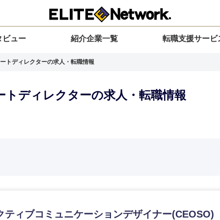
タビュー
紹介企業一覧
転職支援サービ
ートディレクターの求人・転職情報
ートディレクターの求人・転職情報
選択してください
選択してください
選択してください
を選択してください
力ください
地方
すべての経営企画・事業企画
関東地方
環境
青森県
事業企画・事業開発
茨城県
20代
30代
40代
50代
クティブコミュニケーションデザイナー(CEOSO)