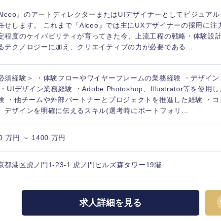
Alceo』のアートディレクターまたはUIデザイナーとしてビジュア
任せします。 これまで『Alceo』では主にUXデザイナーの採用に
定程度のケイパビリティが育ってきた今、上流工程の戦略・体験設
るテクノロジーに加え、クリエイティブの力が必要である...
必須経験＞ ・体験フローやワイヤーフレームの業務経験 ・デザイ
 ・UIデザイン業務経験 ・Adobe Photoshop、Illustrator等
験 ・他チームや外部パートナーとプロジェクトを推進した経験 ・
、デザインを明確に伝えるスキル(選考時にポートフォリ...
0 万円 ～ 1400 万円
京都港区虎ノ門1-23-1 虎ノ門ヒルズ森タワー19階
求人詳細を見る