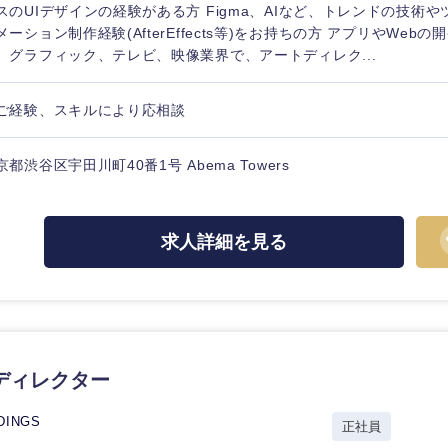
スのUIデザインの経験がある方 Figma、AIなど、トレンドの技術や
メーション制作経験(AfterEffects等)をお持ちの方 アプリやWeb
、グラフィック、テレビ、映像業界で、アートディレク...
ご経験、スキルにより応相談
京都渋谷区宇田川町40番1号 Abema Towers
求人詳細を見る
中国・四国地方
京都府
鳥取県
ディレクター
兵庫県
岡山県
DINGS
正社員
和歌山県
山口県