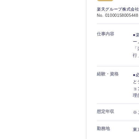
秋田県
管理
管理
電気・電子・半導体
楽天グループ株式会
宮城県
フリーワード
No. 01000158005448
SCM
SCM
素材・化学・金属
福島県
食品・化粧品・アパ
人事
人事
仕事内容
●
こだわり条件を
メディカル・ヘルス
ー
マーケティング
「
マーケティング
金融
行
急募
営業
建設・不動産
営業
経験・資格
●
倉庫・運輸・物流
スタートアップ企業
サービス
サービス
と
小売・通販・外食
ョ
クリエイティブ
理
クリエイティブ
IT・通信
転勤なし
コンサルタント
WEBサービス
想定年収
コンサルタント
※
年間休日120日以上
コンサル・シンクタ
専門職
専門職
勤務地
東
広告・宣伝・印刷