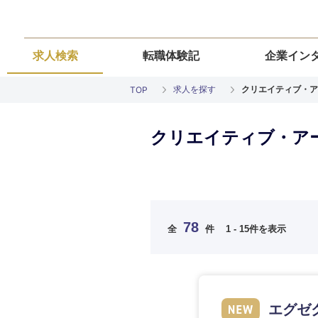
求人検索
転職体験記
企業イン
求人を探す
クリエイティブ・ア
TOP
クリエイティブ・ア
ご希望の職種を
ご希望の職種を
ご希望の業界を
ご希望の勤務地
ご希望条件を入
78
全
件
1 - 15件を表示
希望年収
経営企画・事業企画
経営企画・事業企画
商社・卸
北海道・東北
エネルギー・資源・
経営ボード
経営ボード
北海道
推奨年齢
エグゼ
自動車・機械・船舶