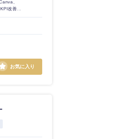
anva、
PI改善...
お気に入り
ー