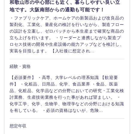
和歌山市の中心部にも近く、暮らしやすい良い立
地です。大阪南部からの通勤も可能です！
選択する
選択する
選択する
選択する
・ファブリックケア、ホームケアの新製品および改良品の
製剤化、工業化、量産化の検討を行いながら、製造フロー
の設計を立案し、ゼロバッチから本生産まで確実な商品の
立ち上げを行います。 ・リーダーと連携しながら製造プ
ロセス技術の開発や生産設備の能力アップなどを検討し、
実装を目指します。 【入社後に想定され...
経験・資格
【必須要件】 ・高専、大学レベルの理系知識 【歓迎要
件】 ・化粧品、日用品、化学、食品業界 ・食品、医薬
品、化粧品、化学品などの分野においての研究・工業化検
討業務、生産技術業務を行った事があれば望ましい。 ・
化学工学、化学、生物学、物理学などの分野における知識
を有している。 ・必須の資格はないが、危険...
想定年収