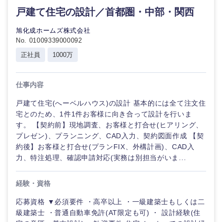
戸建て住宅の設計／首都圏・中部・関西
旭化成ホームズ株式会社
No. 01009339000092
正社員
1000万
仕事内容
戸建て住宅(へーベルハウス)の設計 基本的には全て注文住
宅とのため、1件1件お客様に向き合って設計を行いま
す。 【契約前】現地調査、お客様と打合せ(ヒアリング、
プレゼン)、プランニング、CAD入力、契約図面作成 【契
約後】お客様と打合せ(プランFIX、外構計画)、CAD入
力、特注処理、確認申請対応(実務は別担当がいま...
経験・資格
応募資格 ▼必須要件 ・高卒以上 ・一級建築士もしくは二
級建築士 ・普通自動車免許(AT限定も可) ・ 設計経験(住