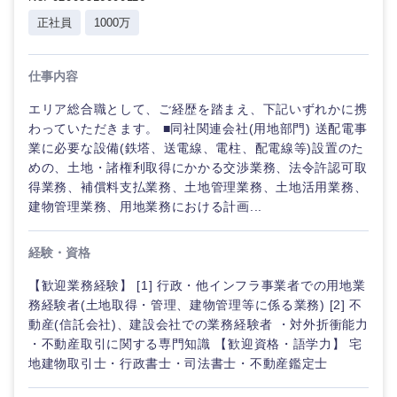
正社員
1000万
仕事内容
エリア総合職として、ご経歴を踏まえ、下記いずれかに携
わっていただきます。 ■同社関連会社(用地部門) 送配電事
業に必要な設備(鉄塔、送電線、電柱、配電線等)設置のた
めの、土地・諸権利取得にかかる交渉業務、法令許認可取
得業務、補償料支払業務、土地管理業務、土地活用業務、
近畿地方
建物管理業務、用地業務における計画...
滋賀県
京都府
経験・資格
【歓迎業務経験】 [1] 行政・他インフラ事業者での用地業
大阪府
兵庫県
務経験者(土地取得・管理、建物管理等に係る業務) [2] 不
動産(信託会社)、建設会社での業務経験者 ・対外折衝能力
・不動産取引に関する専門知識 【歓迎資格・語学力】 宅
奈良県
和歌山県
地建物取引士・行政書士・司法書士・不動産鑑定士