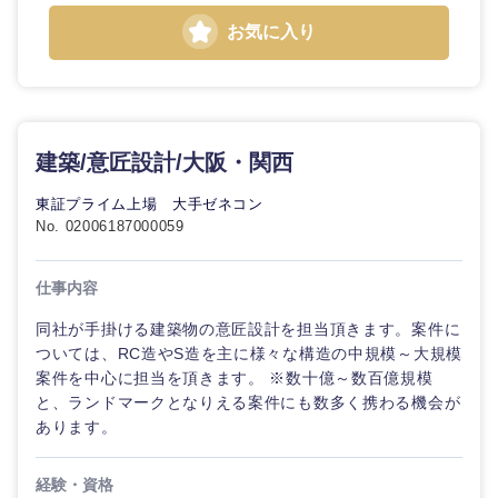
ル
お気に入り
法律・特許事務所・監査法人
不動産専
門職
人材・アウトソーシング
建設・施
建築/意匠設計/大阪・関西
工管理
関東地方
サービス
東証プライム上場 大手ゼネコン
事務職
No. 02006187000059
茨城県
栃木県
その他
その他
仕事内容
群馬県
埼玉県
同社が手掛ける建築物の意匠設計を担当頂きます。案件に
ついては、RC造やS造を主に様々な構造の中規模～大規模
千葉県
東京都
案件を中心に担当を頂きます。 ※数十億～数百億規模
と、ランドマークとなりえる案件にも数多く携わる機会が
神奈川県
あります。
経験・資格