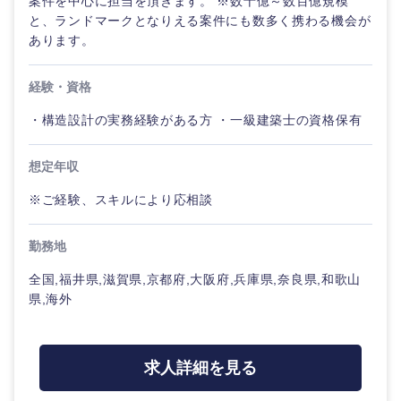
案件を中心に担当を頂きます。 ※数十億～数百億規模
倉庫・運輸・物流
と、ランドマークとなりえる案件にも数多く携わる機会が
転勤なし
海外勤務あり
コンサル
技術職（IT）、Webサービス・制作、ゲーム
タント
あります。
技術職（モノづくり）
小売・通販・外食
年間休日120日以
フルリモート
専門職
経験・資格
上
金融専門職
・構造設計の実務経験がある方 ・一級建築士の資格保有
IT・通信
技術職
完全週休2日制
社宅・家賃補助有
（IT）、
メディカル
Webサー
想定年収
ビス・制
WEBサービス
作、ゲー
※ご経験、スキルにより応相談
不動産専門職
ム
コンサル・シンクタンク
勤務地
建設・施工管理
技術職
（モノづ
全国,福井県,滋賀県,京都府,大阪府,兵庫県,奈良県,和歌山
広告・宣伝・印刷
くり）
事務職
県,海外
金融専門
その他
マスメディア
職
求人詳細を見る
エンターテイメント
メディカ