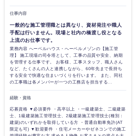
仕事内容
一般的な施工管理職とは異なり、資材発注や職人
手配は行いません。現場と社内の橋渡し役となる
上流のお仕事です。
業務内容 へーベルハウス・へーベルメゾンの【施工管
理】 施工現場の司令塔として、工事の品質や安全、納期
を管理する仕事です。 お客様、工事スタッフ、職人さん
など、たくさんの人と連携しながら、60年先まで長持ち
九州・沖縄
する安全で快適な住まいづくりを行います。 また、同社
の工事職は各メンバーが一つの工務店を担当する...
福岡県
佐賀県
経験・資格
長崎県
熊本県
応募資格 ▼必須要件 ・高卒以上 ・一級建築士、二級建築
士、1級建築施工管理技士、2級建築施工管理技士(種別：
大分県
宮崎県
建築)のいずれかを取得している方 ・普通自動車免許(AT
限定も可) ▼歓迎要件 ・住宅メーカーやゼネコンでの施工
管理経験が豊富な方 求める人物像 お客さまとの接点を大