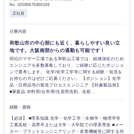
No. 02000675000109
正社員
仕事内容
和歌山市の中心部にも近く、暮らしやすい良い立
地です。大阪南部からの通勤も可能です！
同社のマザー工場である和歌山工場では、組織強化のため
エンジニアを多数募集しており、ご経験に応じたポジショ
ンで選考します。 化学/化学工学等に関する経験・知見を
お持ちの方はぜひご応募ください。 【ポジション】化学
品・日用品等の製造プロセスエンジニア 【対象製品例】
■家庭品:衣料用/台所用/住居用洗剤、化粧...
経験・資格
【必須】 ■理系知識:化学・化学工学・生物学・物理学等
工業高校・高専卒または大学・大学院での理系専攻 ■メー
カー・プラントエンジニアリング・産業機械等に関する何