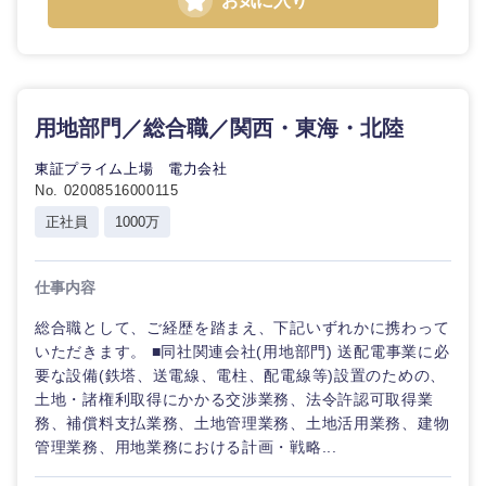
お気に入り
用地部門／総合職／関西・東海・北陸
東証プライム上場 電力会社
No. 02008516000115
正社員
1000万
仕事内容
総合職として、ご経歴を踏まえ、下記いずれかに携わって
いただきます。 ■同社関連会社(用地部門) 送配電事業に必
要な設備(鉄塔、送電線、電柱、配電線等)設置のための、
土地・諸権利取得にかかる交渉業務、法令許認可取得業
務、補償料支払業務、土地管理業務、土地活用業務、建物
中国・四国地方
管理業務、用地業務における計画・戦略...