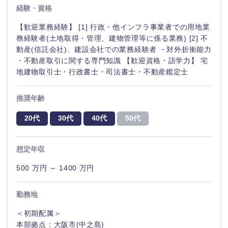
鳥取県
島根県
経験・資格
【歓迎業務経験】 [1] 行政・他インフラ事業者での用地業
岡山県
広島県
務経験者(土地取得・管理、建物管理等に係る業務) [2] 不
動産(信託会社)、建設会社での業務経験者 ・対外折衝能力
山口県
徳島県
・不動産取引に関する専門知識 【歓迎資格・語学力】 宅
地建物取引士・行政書士・司法書士・不動産鑑定士
香川県
愛媛県
推奨年齢
高知県
20代
30代
40代
50代
想定年収
500 万円 ～ 1400 万円
勤務地
＜初期配属＞
本部拠点：大阪市(中之島)