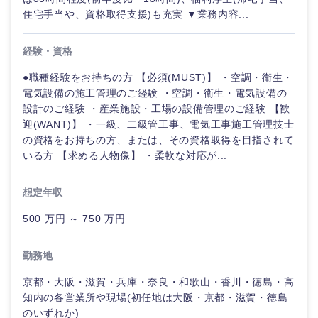
住宅手当や、資格取得支援)も充実 ▼業務内容...
経験・資格
●職種経験をお持ちの方 【必須(MUST)】 ・空調・衛生・
東海地方
電気設備の施工管理のご経験 ・空調・衛生・電気設備の
設計のご経験 ・産業施設・工場の設備管理のご経験 【歓
岐阜県
静岡県
迎(WANT)】 ・一級、二級管工事、電気工事施工管理技士
の資格をお持ちの方、または、その資格取得を目指されて
いる方 【求める人物像】 ・柔軟な対応が...
愛知県
三重県
想定年収
500 万円 ～ 750 万円
勤務地
京都・大阪・滋賀・兵庫・奈良・和歌山・香川・徳島・高
知内の各営業所や現場(初任地は大阪・京都・滋賀・徳島
のいずれか)