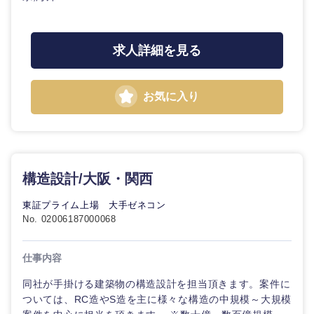
20代
30代
経営ボー
事業企画・事業開発
管理
推奨年齢
ド
秋田県
岩手県
自動車・機械・船舶
40代
50代
求人詳細を見る
事業管理
SCM
管理
宮城県
山形県
電気・電子・半導体
人事
新規事業企画・立上げ
SCM
お気に入り
福島県
素材・化学・金属
フリーワード
マーケティング
M&A・事業投資
人事
営業
食品・化粧品・アパレル・消費財
マーケテ
こだわり条件を入力ください
経営企画
ィング
構造設計/大阪・関西
サービス
急募
第二新卒
メディカル・ヘルスケア・ライフサイエンス
政策渉外
東証プライム上場 大手ゼネコン
営業
No. 02006187000068
クリエイティブ
スタートアップ企
その他企画業務
金融
上場企業
サービス
業
仕事内容
コンサルタント
クリエイ
同社が手掛ける建築物の構造設計を担当頂きます。案件に
建設・不動産
外資系企業
英語を活かす
ティブ
専門職
ついては、RC造やS造を主に様々な構造の中規模～大規模