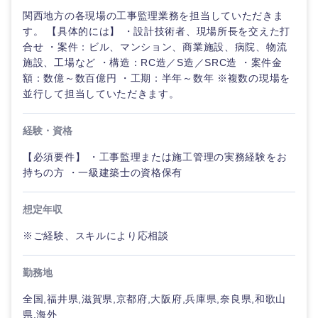
関西地方の各現場の工事監理業務を担当していただきま
す。 【具体的には】 ・設計技術者、現場所長を交えた打
合せ ・案件：ビル、マンション、商業施設、病院、物流
施設、工場など ・構造：RC造／S造／SRC造 ・案件金
額：数億～数百億円 ・工期：半年～数年 ※複数の現場を
並行して担当していただきます。
経験・資格
【必須要件】 ・工事監理または施工管理の実務経験をお
持ちの方 ・一級建築士の資格保有
想定年収
ご希望の職種を選択してください
ご希望の職種を選択してください
ご希望の業界を選択してください
ご希望の勤務地を選択してください
ご希望条件を入力ください
※ご経験、スキルにより応相談
経営企
経営企画・事業企画
商社・卸
北海道・東北地方
勤務地
画・事業
すべての経営企画・事業企
希望年収
企画
画
全国,福井県,滋賀県,京都府,大阪府,兵庫県,奈良県,和歌山
経営ボード
北海道
青森県
エネルギー・資源・環境
県,海外