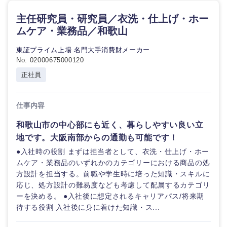
主任研究員・研究員／衣洗・仕上げ・ホー
ムケア・業務品／和歌山
東証プライム上場 名門大手消費財メーカー
No. 02000675000120
正社員
仕事内容
和歌山市の中心部にも近く、暮らしやすい良い立
地です。大阪南部からの通勤も可能です！
●入社時の役割 まずは担当者として、衣洗・仕上げ・ホー
ムケア・業務品のいずれかのカテゴリーにおける商品の処
方設計を担当する。前職や学生時に培った知識・スキルに
応じ、処方設計の難易度なども考慮して配属するカテゴリ
甲信越・北陸
ーを決める。 ●入社後に想定されるキャリアパス/将来期
待する役割 入社後に身に着けた知識・ス...
新潟県
富山県