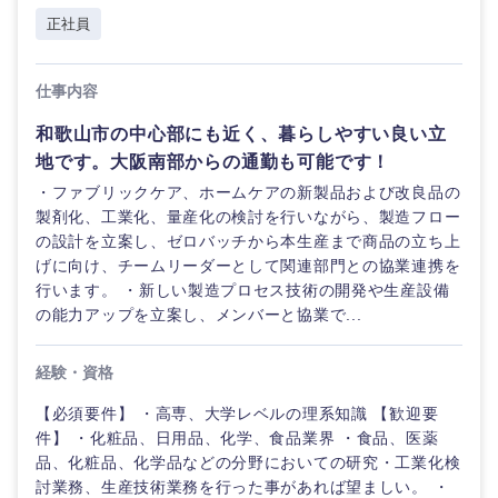
正社員
仕事内容
和歌山市の中心部にも近く、暮らしやすい良い立
地です。大阪南部からの通勤も可能です！
・ファブリックケア、ホームケアの新製品および改良品の
製剤化、工業化、量産化の検討を行いながら、製造フロー
の設計を立案し、ゼロバッチから本生産まで商品の立ち上
げに向け、チームリーダーとして関連部門との協業連携を
行います。 ・新しい製造プロセス技術の開発や生産設備
の能力アップを立案し、メンバーと協業で...
経験・資格
【必須要件】 ・高専、大学レベルの理系知識 【歓迎要
件】 ・化粧品、日用品、化学、食品業界 ・食品、医薬
品、化粧品、化学品などの分野においての研究・工業化検
討業務、生産技術業務を行った事があれば望ましい。 ・