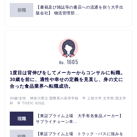
【書籍及び雑誌等の書店への流通を担う大手出
前職
版会社】 物流管理部...
1605
No.
1度目は背伸びをしてメーカーからコンサルに転職。
30歳を前に、適性や幸せの定義を見直し、身の丈に
合った食品業界へ転職成功。
30歳/女性 神奈川県立 国際系の高等学校 卒 上智大学 文学部 国文学
科 卒 TOEIC 820点
【東証プライム上場 大手有名食品メーカー】
現職
サプライチェーン本...
【東証プライム上場 トラック・バスに強みを
前職