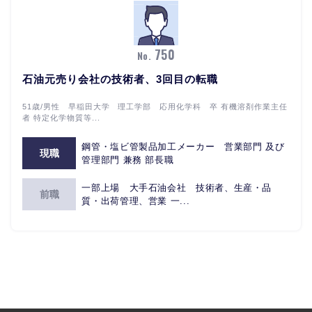
750
No.
石油元売り会社の技術者、3回目の転職
51歳/男性 早稲田大学 理工学部 応用化学科 卒 有機溶剤作業主任
者 特定化学物質等...
鋼管・塩ビ管製品加工メーカー 営業部門 及び
現職
管理部門 兼務 部長職
一部上場 大手石油会社 技術者、生産・品
前職
質・出荷管理、営業 一...