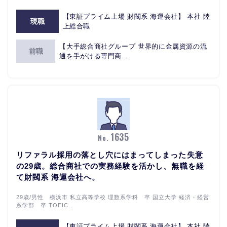
【東証プライム上場 財閥系 海運会社】 本社 陸
現職
上総合職
【大手総合商社グループ 世界的に金属資源の流
前職
通を手がける専門商...
1635
No.
リファラル採用の落とし穴にはまってしまった失意
の29歳。総合商社での実務経験を活かし、無職を経
て財閥系 海運会社へ。
29歳/男性 横浜市 私⽴⾼等学校 理数系学科 卒 国⽴⼤学 経済・経営
系学部 卒 TOEIC...
【東証プライム上場 財閥系 海運会社】 本社 陸