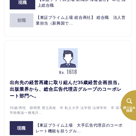
現職
上総合職
【東証プライム上場 総合商社】 総合職 法人営
前職
業担当（新興国で...
1618
No.
出向先の経営再建に取り組んだ35歳経営企画担当。
出版業界から、総合広告代理店グループのコーポレ
ート部門へ。
35歳/男性 静岡県 県立高校 卒 私立大学 法学部 法律学科 卒 高等
絞り込み
検索
学校教諭一種免許...
【東証プライム上場 大手広告代理店のコーポ
現職
レート機能を担うグル...