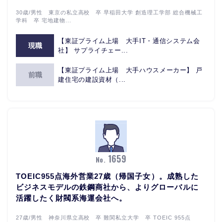
30歳/男性 東京の私立高校 卒 早稲田大学 創造理工学部 総合機械工
学科 卒 宅地建物...
【東証プライム上場 大手IT・通信システム会
現職
社】 サプライチェー...
【東証プライム上場 大手ハウスメーカー】 戸
前職
建住宅の建設資材（...
1659
No.
TOEIC955点海外営業27歳（帰国子女）。成熟した
ビジネスモデルの鉄鋼商社から、よりグローバルに
活躍したく財閥系海運会社へ。
27歳/男性 神奈川県立高校 卒 難関私立大学 卒 TOEIC 955点