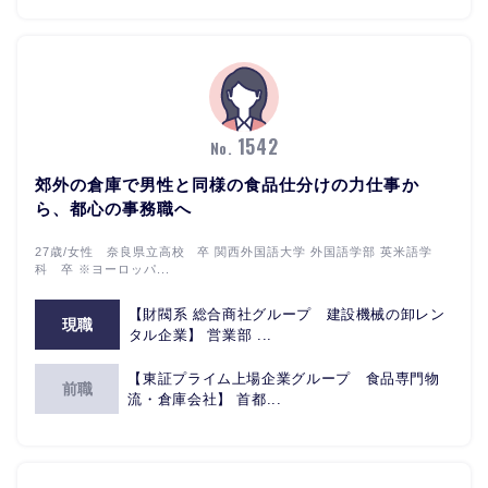
1542
No.
郊外の倉庫で男性と同様の食品仕分けの力仕事か
ら、都心の事務職へ
27歳/女性 奈良県立高校 卒 関西外国語大学 外国語学部 英米語学
科 卒 ※ヨーロッパ...
【財閥系 総合商社グループ 建設機械の卸レン
現職
タル企業】 営業部 ...
【東証プライム上場企業グループ 食品専門物
前職
流・倉庫会社】 首都...