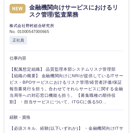
倉庫・運輸・物流
金融機関向けサービスにおけるリ
転勤なし
海外勤務あり
コ
技術職（IT）、Webサービス・制作、ゲーム
ン
スク管理/監査業務
サ
技術職（モノづくり）
ル
小売・通販・外食
年間休日120日以
株式会社野村総合研究所
フルリモート
タ
上
No. 01000547000665
ン
金融専門職
ト
正社員
IT・通信
完全週休2日制
社宅・家賃補助有
メディカル
専門職
仕事内容
WEBサービス
不動産専門職
【配属想定組織】 品質監理本部システムリスク管理部
技術職
（IT）、
【組織の概要】 金融機関向けにNRIが提供しているITサー
コンサル・シンクタンク
Webサー
建設・施工管理
ビス・BPOサービスにおけるリスク管理/経営者評価/保証
ビス・制
報告書発行を担う。合わせてそれらサービスに関する金融
作、ゲー
広告・宣伝・印刷
当局等への対応窓口機能も担う。 【募集職種の期待役
ム
事務職
割】 ・担当サービスについて、ITGCに係るSO...
技術職
その他
マスメディア
（モノづ
経験・資格
くり）
【必須スキル、経験(以下いずれか)】 ・金融機関向けITサ
エンターテイメント