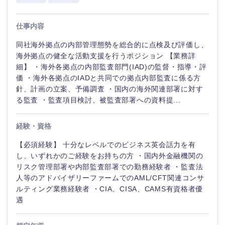
仕事内容
同社海外拠点の内部管理態勢を総合的に点検及び評価し、
海外拠点の健全な活動支援を行うポジション 【業務詳
細】 ・海外各拠点の内部監査部門(IAD)の監督・指導・評
価 ・海外各拠点のIADと共同での拠点内部監査に係る方
針、計画の立案、予備調査 ・国内の海外関連部署に対す
る監査 ・監査項目検討、被監査部署への資料提...
経験・資格
【必須経験】 十分なレベルでのビジネス英会話力を有
し、いずれかのご経験をお持ちの方 ・国内外金融機関の
リスク管理部署や内部監査部署での勤務経験者 ・監査法
人等のアドバイザリーファームでのAML/CFT関連コンサ
ルティング業務経験者 ・CIA、CISA、CAMS有資格者優
遇