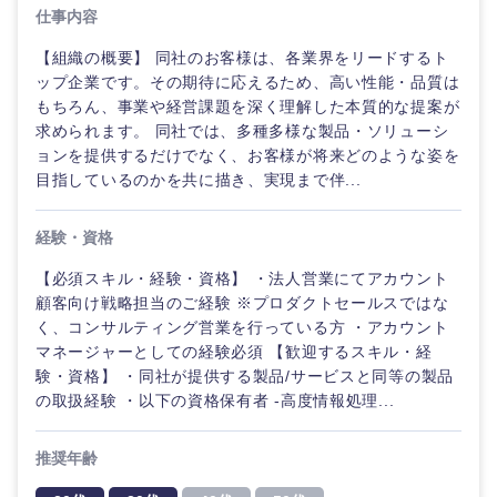
仕事内容
【組織の概要】 同社のお客様は、各業界をリードするト
ップ企業です。その期待に応えるため、高い性能・品質は
もちろん、事業や経営課題を深く理解した本質的な提案が
求められます。 同社では、多種多様な製品・ソリューシ
ョンを提供するだけでなく、お客様が将来どのような姿を
目指しているのかを共に描き、実現まで伴...
経験・資格
【必須スキル・経験・資格】 ・法人営業にてアカウント
顧客向け戦略担当のご経験 ※プロダクトセールスではな
く、コンサルティング営業を行っている方 ・アカウント
ご希望の職種を選択してください
ご希望の職種を選択してください
ご希望の業界を選択してください
ご希望の勤務地を選択してください
ご希望条件を入力ください
マネージャーとしての経験必須 【歓迎するスキル・経
験・資格】 ・同社が提供する製品/サービスと同等の製品
の取扱経験 ・以下の資格保有者 -高度情報処理...
経営企
経営企画・事業企画
商社・卸
北海道・東北地方
画・事業
すべての経営企画・事業企
希望年収
企画
画
推奨年齢
経営ボード
北海道
青森県
エネルギー・資源・環境