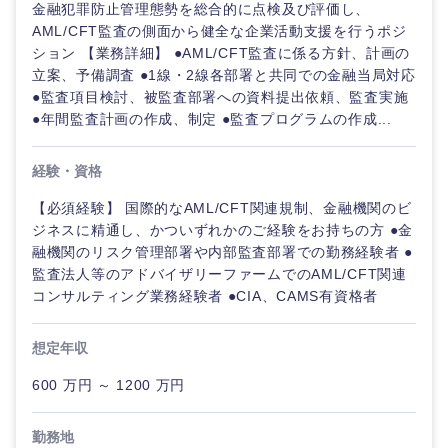
金融犯罪防止管理態勢を総合的に点検及び評価し、
AML/CFT監査の側面から健全な企業活動支援を行うポジ
ション 【業務詳細】 ●AML/CFT監査に係る方針、計画の
選択する
選択する
選択する
選択する
立案、予備調査 ●1線・2線各部署と共同での金融当局対応
●監査項目検討、被監査部署への資料提出依頼、監査実施
●年間監査計画の作成、制定 ●監査プログラムの作成...
経験・資格
【必須経験】 国際的なAML/CFT関連規制、金融機関のビ
ジネスに精通し、かついずれかのご経験をお持ちの方 ●金
融機関のリスク管理部署や内部監査部署での勤務経験者 ●
監査法人等のアドバイザリーファームでのAML/CFT関連
コンサルティング業務経験者 ●CIA、CAMS有資格者
想定年収
600 万円 ～ 1200 万円
勤務地