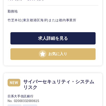
勤務地
竹芝本社(東京都港区海岸)または都内事業所
求人詳細を見る
お気に入り
九州・沖縄
福岡県
佐賀県
サイバーセキュリティ・システム
長崎県
熊本県
リスク
大分県
宮崎県
日系大手信託銀行
No. 02000332000615