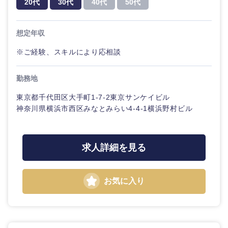
20代
30代
40代
50代
20代
30代
経営ボー
事業企画・事業開発
管理
推奨年齢
ド
秋田県
岩手県
自動車・機械・船舶
想定年収
40代
50代
事業管理
SCM
管理
宮城県
山形県
※ご経験、スキルにより応相談
電気・電子・半導体
人事
新規事業企画・立上げ
SCM
福島県
勤務地
素材・化学・金属
フリーワード
マーケティング
M&A・事業投資
人事
東京都千代田区大手町1-7-2東京サンケイビル
神奈川県横浜市西区みなとみらい4-4-1横浜野村ビル
営業
食品・化粧品・アパレル・消費財
マーケテ
こだわり条件を入力ください
経営企画
ィング
サービス
急募
第二新卒
メディカル・ヘルスケア・ライフサイエンス
求人詳細を見る
政策渉外
営業
クリエイティブ
スタートアップ企
その他企画業務
金融
上場企業
サービス
お気に入り
業
コンサルタント
クリエイ
建設・不動産
外資系企業
英語を活かす
ティブ
専門職