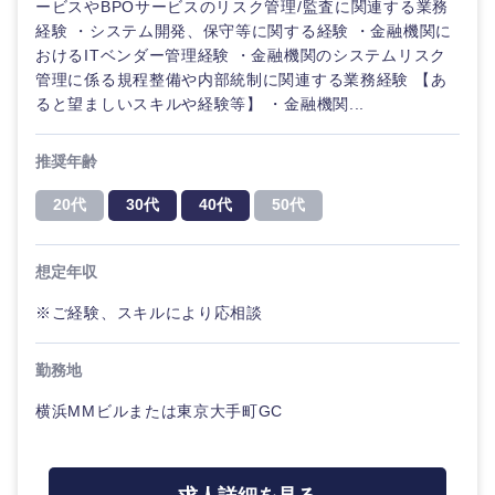
ービスやBPOサービスのリスク管理/監査に関連する業務
金融専門
経験 ・システム開発、保守等に関する経験 ・金融機関に
職
おけるITベンダー管理経験 ・金融機関のシステムリスク
法律・特許事務所・監査法人
管理に係る規程整備や内部統制に関連する業務経験 【あ
メディカ
ると望ましいスキルや経験等】 ・金融機関...
ル
人材・アウトソーシング
推奨年齢
不動産専
関東地方
門職
サービス
20代
30代
40代
50代
茨城県
栃木県
建設・施
その他
工管理
想定年収
群馬県
埼玉県
※ご経験、スキルにより応相談
事務職
千葉県
東京都
勤務地
その他
横浜MMビルまたは東京大手町GC
神奈川県