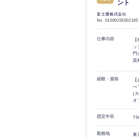
秋田県
管理
ント
管理
電気・電子・半導体
宮城県
フリーワード
富士通株式会社
SCM
SCM
素材・化学・金属
No. 01000255002185
福島県
食品・化粧品・アパ
人事
人事
こだわり条件を
仕事内容
【B
メディカル・ヘルス
ッ
マーケティング
マーケティング
金融
門
急募
貢
営業
建設・不動産
営業
倉庫・運輸・物流
スタートアップ企業
サービス
経験・資格
【
サービス
べ
小売・通販・外食
(
クリエイティブ
クリエイティブ
IT・通信
転勤なし
オ
コンサルタント
WEBサービス
コンサルタント
想定年収
75
年間休日120日以上
コンサル・シンクタ
専門職
専門職
広告・宣伝・印刷
勤務地
東