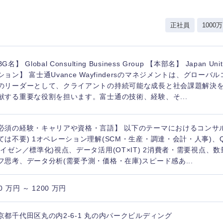
岩手県
事業管理
群馬県
山形県
新規事業企画・立上げ
千葉県
正社員
1000万
M&A・事業投資
神奈川県
レル・消費財
経営企画
入力ください
G名】 Global Consulting Business Group 【本部名】 Japan
ケア・ライフサイエンス
ション】 富士通Uvance Wayfindersのマネジメントは、グロー
政策渉外
のリーダーとして、クライアントの持続可能な成長と社会課題解決
第二新卒
上場
その他企画業務
献する重要な役割を担います。富士通の技術、経験、そ...
外資系企業
英語
必須の経験・キャリアや資格・言語】 以下のテーマにおけるコンサ
ては不要) 1オペレーション理解(SCM・生産・調達・会計・人事)、
カイゼン／標準化)視点、データ活用(OT×IT) 2消費者・需要視点、
海外勤務あり
フル
フ思考、データ分析(需要予測・価格・在庫)スピード感あ...
0 万円 ～ 1200 万円
完全週休2日制
社宅
ンク
京都千代田区丸の内2-6-1 丸の内パークビルディング