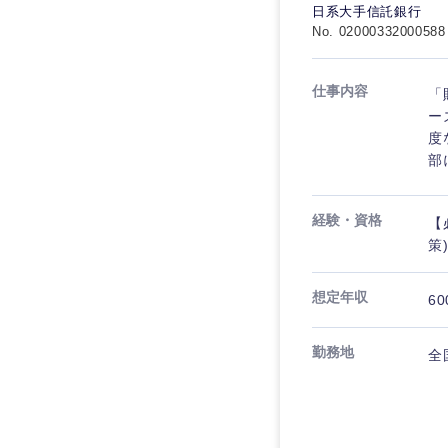
日系大手信託銀行
No. 02000332000588
仕事内容
「
ー
度
部
経験・資格
【
策
想定年収
60
勤務地
全