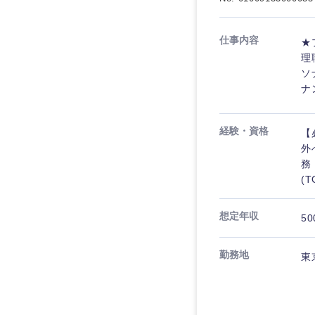
仕事内容
★
理
ソ
ナ
経験・資格
【
外
務
(
想定年収
50
勤務地
東