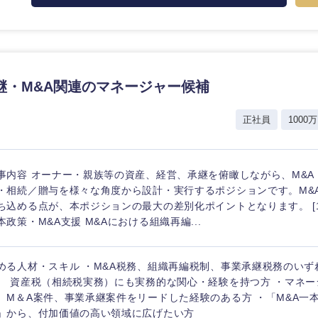
継・M&A関連のマネージャー候補
海外
正社員
1000万
佐賀県
熊本県
事内容 オーナー・親族等の資産、経営、承継を俯瞰しながら、M&A
宮崎県
・相続／贈与を様々な角度から設計・実行するポジションです。M&
沖縄県
ち込める点が、本ポジションの最大の差別化ポイントとなります。 [1
本政策・M&A支援 M&Aにおける組織再編...
める人材・スキル ・M&A税務、組織再編税制、事業承継税務のいず
、 資産税（相続税実務）にも実務的な関心・経験を持つ方 ・マネ
、M＆A案件、事業承継案件をリードした経験のある方 ・「M&A一
」から、付加価値の高い領域に広げたい方