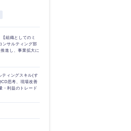
埼玉県
東京都
 Unit 【組織としてのミ
バルコンサルティング部
を推進し、事業拡大に
企業
を活かす
ルティングスキル(す
QCD思考、現場改善
数量・利益のトレード
リモート
・家賃補助有