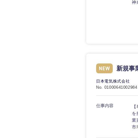
技術職（IT）、Webサービ
神
技術職（IT）、Webサービ
マスメディア
制作、ゲーム
技術職（モノづくり）
エンターテイメント
技術職（モノづくり）
法律・特許事務所・
金融専門職
人材・アウトソーシ
金融専門職
甲信越・北陸
メディカル
サービス
新潟県
メディカル
その他
不動産専門職
新規事
石川県
不動産専門職
建設・施工管理
山梨県
日本電気株式会社
No. 01000641002984
建設・施工管理
事務職
事務職
仕事内容
【
その他
を
業
その他
市