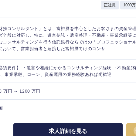
正社員
1000万
香川県
高知県
財務コンサルタント」とは、富裕層を中心としたお客さまの資産管
ズ全般に対応し、特に、遺言信託・遺産整理・不動産・事業承継等
なコンサルティングを行う信託銀行ならではの「プロフェッショナ
において、営業担当者と連携した富裕層向けのコンサ...
必須要件】 ・遺言や相続にかかるコンサルティング経験 ・不動産(
)、事業承継、ローン、資産運用の業務経験あれば尚歓迎
0 万円 ～ 1200 万円
国
求人詳細を見る