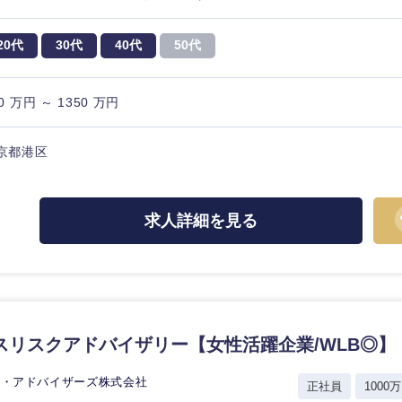
20代
30代
40代
50代
0 万円 ～ 1350 万円
京都港区
求人詳細を見る
スリスクアドバイザリー【女性活躍企業/WLB◎】
選択する
選択する
選択する
選択する
ン・アドバイザーズ株式会社
正社員
1000万