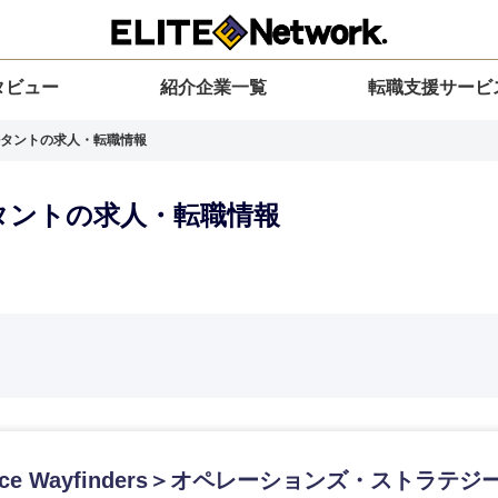
タビュー
紹介企業一覧
転職支援サービ
タントの求人・転職情報
タントの求人・転職情報
選択してください
選択してください
選択してください
を選択してください
力ください
地方
すべての経営企画・事業企画
関東地方
環境
青森県
事業企画・事業開発
茨城県
20代
30代
40代
50代
nce Wayfinders＞オペレーションズ・ストラテ