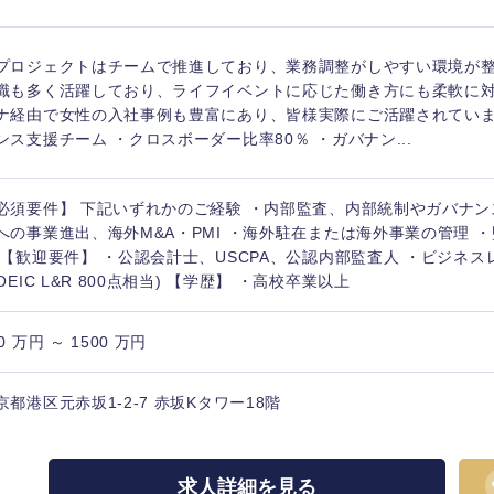
プロジェクトはチームで推進しており、業務調整がしやすい環境が
職も多く活躍しており、ライフイベントに応じた働き方にも柔軟に対
ナ経由で女性の入社事例も豊富にあり、皆様実際にご活躍されていま
ンス支援チーム ・クロスボーダー比率80％ ・ガバナン...
必須要件】 下記いずれかのご経験 ・内部監査、内部統制やガバナン
への事業進出、海外M&A・PMI ・海外駐在または海外事業の管理 
 【歓迎要件】 ・公認会計士、USCPA、公認内部監査人 ・ビジネ
TOEIC L&R 800点相当) 【学歴】 ・高校卒業以上
0 万円 ～ 1500 万円
京都港区元赤坂1-2-7 赤坂Kタワー18階
求人詳細を見る