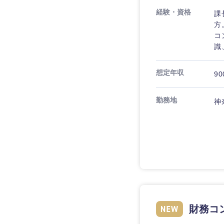
経験・資格
課
方
コ
識
想定年収
90
勤務地
神
近畿地方
滋賀県
大阪府
財務コ
奈良県