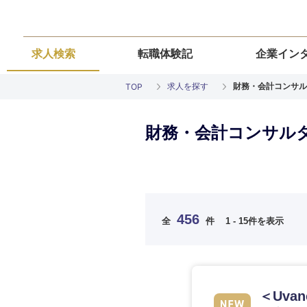
求人検索
転職体験記
企業イン
求人を探す
財務・会計コンサル
TOP
財務・会計コンサル
ご希望の職種を
ご希望の職種を
ご希望の業界を
ご希望の勤務地
ご希望条件を入
456
全
件
1 - 15件を表示
希望年収
経営企画・事業企画
経営企画・事業企画
商社・卸
北海道・東北
エネルギー・資源・
経営ボード
経営ボード
北海道
推奨年齢
＜Uva
自動車・機械・船舶