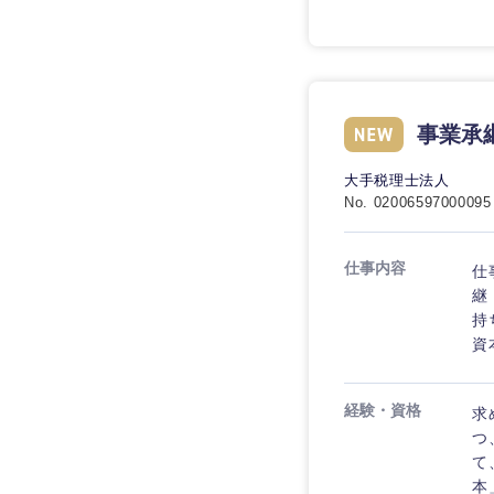
事業承
九州・沖縄
大手税理士法人
福岡県
No. 02006597000095
長崎県
仕事内容
仕
大分県
継
鹿児島県
持
資
経験・資格
求
つ
て
本