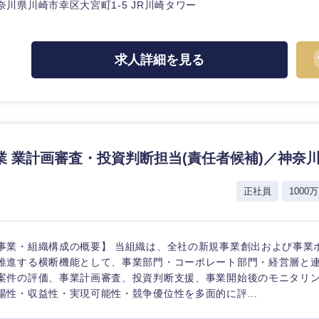
ス・制作、ゲーム
奈川県川崎市幸区大宮町1-5 JR川崎タワー
ス・
選択する
求人詳細を見る
監査法人
ング
東海地方
富山県
岐阜県
業 業計画審査・投資判断担当(責任者候補)／神奈
福井県
愛知県
長野県
正社員
1000万
事業・組織構成の概要】 当組織は、全社の新規事業創出および事業
推進する横断機能として、事業部門・コーポレート部門・経営層と
案件の評価、事業計画審査、投資判断支援、事業開始後のモニタリ
場性・収益性・実現可能性・競争優位性を多面的に評...