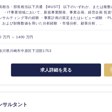
長相当・部長相当以下共通 【MUST】 以下のいずれか、または複
。 ・IT事業領域において、新規事業開発、事業企画、経営企画 投資
ンサルティング等の経験 ・事業計画の策定またはレビュー経験 ・PL/
、および財務数値を用いた分析経験 ・市場分析、顧客分析、...
0 万円 ～ 1400 万円
奈川県川崎市中原区下沼部1753
求人詳細を見る
中国・四国地方
京都府
鳥取県
兵庫県
岡山県
ンサルタント
和歌山県
山口県