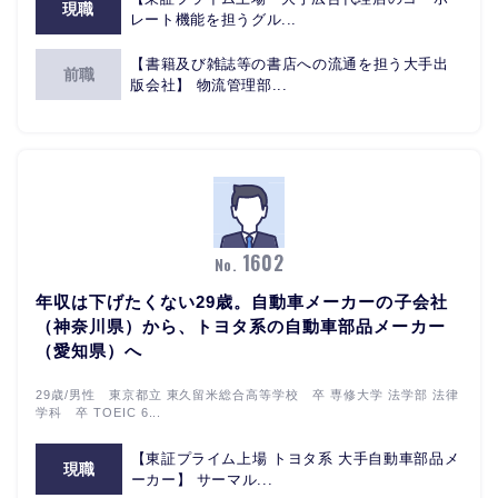
現職
レート機能を担うグル...
【書籍及び雑誌等の書店への流通を担う大手出
前職
版会社】 物流管理部...
1602
No.
年収は下げたくない29歳。自動車メーカーの子会社
（神奈川県）から、トヨタ系の自動車部品メーカー
（愛知県）へ
29歳/男性 東京都立 東久留米総合高等学校 卒 専修大学 法学部 法律
学科 卒 TOEIC 6...
【東証プライム上場 トヨタ系 大手自動車部品メ
現職
ーカー】 サーマル...