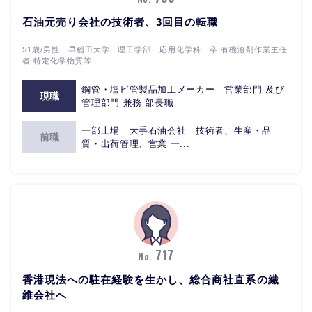
石油元売り会社の技術者、3回目の転職
51歳/男性 早稲田大学 理工学部 応用化学科 卒 有機溶剤作業主任
者 特定化学物質等...
鋼管・塩ビ管製品加工メーカー 営業部門 及び
現職
管理部門 兼務 部長職
一部上場 大手石油会社 技術者、生産・品
前職
質・出荷管理、営業 一...
717
No.
香港現法への駐在経験を生かし、総合商社直系の繊
維会社へ