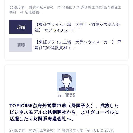
30歳/男性 東京の私立高校 卒 早稲田大学 創造理工学部 総合機械工
学科 卒 宅地建物...
【東証プライム上場 大手IT・通信システム会
現職
社】 サプライチェー...
【東証プライム上場 大手ハウスメーカー】 戸
前職
建住宅の建設資材（...
1659
No.
TOEIC955点海外営業27歳（帰国子女）。成熟した
ビジネスモデルの鉄鋼商社から、よりグローバルに
活躍したく財閥系海運会社へ。
27歳/男性 神奈川県立高校 卒 難関私立大学 卒 TOEIC 955点