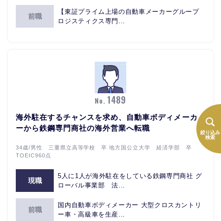
【東証プライム上場の自動車メーカーグループ
前職
ロジスティクス専門...
1489
No.
海外駐在するチャンスを求め、自動車ボディメーカ
ーから鉄鋼専門商社の海外営業へ転職
絞り込み
検索
34歳/男性 三重県立高等学校 卒 地方国公立大学 経済学部 卒
TOEIC960点
5人に1人が海外駐在をしている鉄鋼専門商社 グ
現職
ローバル事業部 法...
国内自動車ボディメーカー 大型クロスカントリ
前職
ー車・高級車を生産...