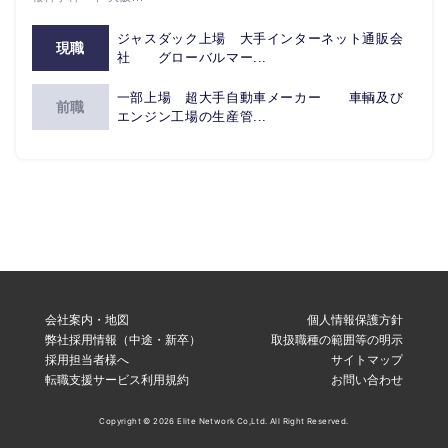
ジャスダック上場 大手インターネット通販会
現職
社 グローバルマー...
一部上場 超大手自動車メーカー 車輌及び
前職
エンジン工場の生産管...
会社案内・地図
個人情報保護方針
弊社採用情報（中途・新卒）
取扱職種の範囲等の明示
採用担当者様へ
サイトマップ
転職支援サービス利用規約
お問い合わせ
Copyright © 2026 Elite Network Co,Ltd. All Right Reserved.