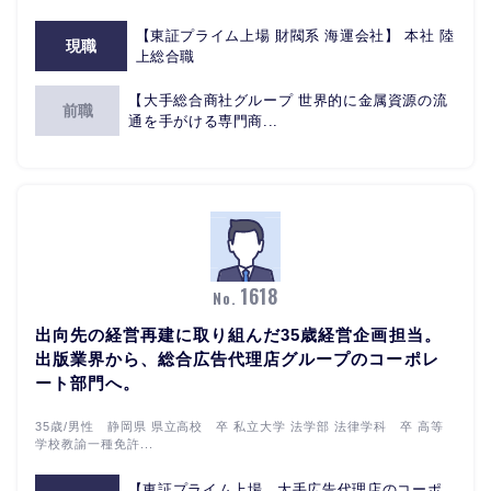
【東証プライム上場 財閥系 海運会社】 本社 陸
現職
上総合職
【大手総合商社グループ 世界的に金属資源の流
前職
通を手がける専門商...
1618
No.
出向先の経営再建に取り組んだ35歳経営企画担当。
出版業界から、総合広告代理店グループのコーポレ
ート部門へ。
35歳/男性 静岡県 県立高校 卒 私立大学 法学部 法律学科 卒 高等
学校教諭一種免許...
【東証プライム上場 大手広告代理店のコーポ