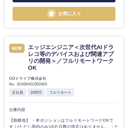
お気に入り
選択する
選択する
選択する
選択する
エッジエンジニア＜次世代AIドラ
レコ等のデバイスおよび関連アプ
リの開発＞／フルリモートワーク
OK
GOドライブ株式会社
No. 01009401000005
正社員
1000万
フルリモート
仕事内容
【勤務地】 ・本ポジションはフルリモートワークOKで
す！(ただし国内のみ)出社日数の指定はありません。 ・た