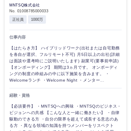
MNTSQ株式会社
No. 01008785000033
正社員
1000万
仕事内容
【はたらき方】 ハイブリッドワーク(出社または自宅勤務
を各自が選択、フルリモート不可) 月5日以上の出社(詳細
は面談や選考時にご説明いたします) 副業可(要事前申請)
【オンボーディング】 期間は3ヵ月です。 オンボーディ
ングの制度の枠組みの中に以下施策を含みます。 ・
Welcomeランチ ・Welcome Night ・メンター...
経験・資格
【必須要件】 ・MNTSQへの興味 ・MNTSQのビジネス・
ビジョンへの共感 【こんな人と一緒に働きたい】 ・自律
駆動のできる方 ・自分の限界を超えて成長する意志のあ
る方 ・異なる領域の知識を持つメンバーをリスペクト