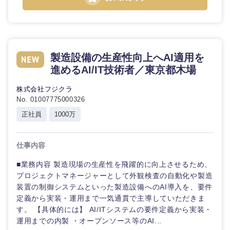
鳥取県
島根県
岡山県
広島県
製造設備の生産性向上へAI適用を
山口県
徳島県
進めるAI/IT技術者／東京都木場
香川県
愛媛県
株式会社フジクラ
No. 01007775000326
正社員
1000万
高知県
仕事内容
■業務内容 製造現場の生産性を飛躍的に向上させるため、
プロジェクトマネージャーとして外観検査の自動化や製造
装置の制御システムといった製造設備へのAI導入を、要件
定義から実装・運用まで一気通貫で主導していただきま
す。 【具体的には】 AI/ITシステムの要件定義から実装・
運用までの内製 ・オープンソース等のAI...