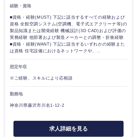
くり）
経験・資格
法律・特許事務所・監査法人
■資格・経験(MUST) 下記に該当するすべての経験および
金融専門
資格 全館空調システム(空調機、電子式エアクリーナ等)の
職
製品知識または開発経験 機械設計(3D CAD)および評価の
人材・アウトソーシング
実務経験 他部署および製造メーカーとの調整・折衝経験
メディカ
■資格・経験(WANT) 下記に該当するいずれかの経験また
ル
関東地方
は資格 住宅設備におけるネットワークや、...
サービス
不動産専
茨城県
栃木県
想定年収
門職
その他
※ご経験、スキルにより応相談
群馬県
埼玉県
建設・施
工管理
勤務地
千葉県
東京都
事務職
神奈川県藤沢市川名1-12-2
神奈川県
その他
求人詳細を見る