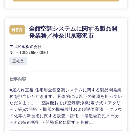
倉庫・運輸・物流
転勤なし
海外勤務あり
コンサル
技術職（IT）、Webサービス・制作、
タント
ゲーム
小売・通販・外食
年間休日120日以
フルリモート
専門職
技術職（モノづくり）
全館空調システムに関する製品開
上
発業務／神奈川県藤沢市
IT・通信
金融専門職
技
完全週休2日制
社宅・家賃補助有
アズビル株式会社
術
No. 01003765000861
職
メディカル
（IT）、
WEBサービス
正社員
Web
サ
不動産専門職
ー
コンサル・シンクタンク
仕事内容
ビ
ス・
建設・施工管理
制
■雇入れ直後 住宅用全館空調システムに関する製品開発業
広告・宣伝・印刷
作、
務を担当いただきます。具体的には以下の業務を担ってい
ゲ
事務職
ただきます。 ・空調機および空気清浄機(電子式エアクリ
ー
ーナ等)の開発 ・機器の機械設計および評価業務 ・クラウ
ム
マスメディア
ド化等の新技術に関する調査・評価 ・製造委託先メーカ
その他
ーとの技術折衝 ・開発業務に関する各種...
技術職
エンターテイメント
（モノづ