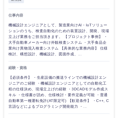
仕事内容
機械設計エンジニアとして、製造業向けAI・IoTソリュー
ションのうち、検査自動化のための装置設計、開発、現場
立上げ業務をご担当頂きます。 【プロジェクト事例】 ・
大手自動車メーカー向け外観検査システム ・大手食品企
業向け異物混入検査システム 【具体的な業務内容】 仕様
検討、構想設計、機械設計、図面作成、...
経験・資格
【必須条件】 ・生産設備の搬送ラインでの機械設計エン
ジニアのご経験 ・機械設計エンジニアとしての自動化工
程の仕様決め、現場立上げの経験 ・3DCADモデル作成ス
キル ・仕様書が読め、仕様検討・要件定義が可能 ・普通
自動車第一種運転免許(AT限定可) 【歓迎条件】 ・C++, C
言語などによるプログラミング開発能力 ・...