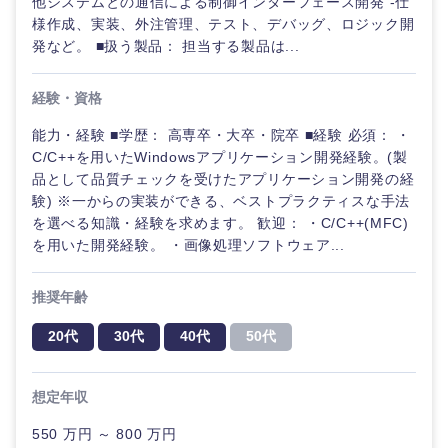
他システムとの通信による制御インターフェース開発 -仕
様作成、実装、外注管理、テスト、デバッグ、ロジック開
発など。 ■扱う製品： 担当する製品は...
経験・資格
能力・経験 ■学歴： 高専卒・大卒・院卒 ■経験 必須： ・
C/C++を用いたWindowsアプリケーション開発経験。(製
品として品質チェックを受けたアプリケーション開発の経
験) ※一からの実装ができる、ベストプラクティスな手法
を選べる知識・経験を求めます。 歓迎： ・C/C++(MFC)
を用いた開発経験。 ・画像処理ソフトウェア...
推奨年齢
20代
30代
40代
50代
甲信越・北陸
想定年収
550 万円 ～ 800 万円
新潟県
富山県