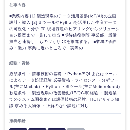
鹿児島県
沖縄県
仕事内容
■業務内容 [1] 製造現場のデータ活用基盤(IoT/AI)の企画・
設計・導入 [2] BIツールやPythonを活用した生産データ
の可視化・分析 [3] 現場課題のヒアリングからソリューシ
ョン提案まで一貫して担当 ■期待値役割等 事業部、設備
担当と連携し、ものづくりDXを推進する。 ■業務の面白
み・魅力 事業に近いところで、実際の...
経験・資格
必須条件 ・情報技術の基礎 ・Python/SQLまたはツール
によるデータ処理経験 必要資格・ライセンス ・分析ツー
ル(主にMaiLab) ・Python ・BIツール(主にMotionBoard)
歓迎条件 ・製造現場の改善活動(IE/QC等)経験 ・製造業
でのシステム開発または設備技術の経験、HCIデザイン知
識 求める人物像 ・正解のない課題に対し...
推奨年齢