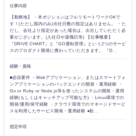
仕事内容
【勤務地】 ・本ポジションはフルリモートワークOKで
選択する
す！(ただし国内のみ)出社日数の指定はありません。 ・た
だし、会社より指定があった場合は、出社していただく必
要がございます。(入社日や退職日等) 【仕事概要】
『DRIVE CHART』と『GO運転管理』という2つのサービ
スのプロダクト開発に携わっていただきます。 『D...
経験・資格
■必須要件 ・Webアプリケーション、またはスマートフォ
ンアプリケーションのバックエンドの開発・運用経験 ・
Go or Ruby or Node.js等を使ったシステムの開発・運用
経験(もしくはキャッチアップ可能な方) ・Linux環境での
開発/運用/保守経験 ・クラウド環境でのマネージドサービ
スを利用したサービス開発・運用経験 ●歓...
想定年収