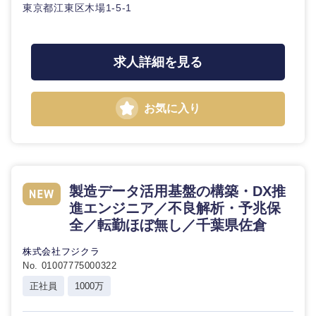
東京都江東区木場1-5-1
求人詳細を見る
お気に入り
九州・沖縄
製造データ活用基盤の構築・DX推
福岡県
佐賀県
進エンジニア／不良解析・予兆保
全／転勤ほぼ無し／千葉県佐倉
長崎県
熊本県
株式会社フジクラ
No. 01007775000322
大分県
宮崎県
正社員
1000万