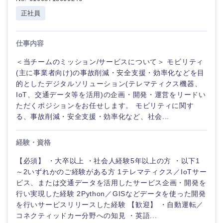
正社員
仕事内容
＜当チームのミッション/サービスについて＞ モビリティ
(主に事業者向け)の事故削減・安全支援・効率化などを目
的としたデジタルソリューション(テレマティクス機器、
IoT、交通データ等を活用)の企画・開発・運営をリードい
ただくポジションをお任せします。 モビリティに関す
る、事故削減・安全支援・効率化など、社会...
経験・資格
ご希望の職種を選択してください
ご希望の職種を選択してください
ご希望の業界を選択してください
ご希望の勤務地を選択してください
ご希望条件を入力ください
【必須】 ・大卒以上 ・社会人経験5年以上の方 ・以下1
～2いずれかのご経験がある方 1テレマティクス／IoTサー
ビス、または交通データを活用したサービス企画・開発を
経営企
経営企画・事業企画
商社・卸
北海道・東北地方
行い実現した経験 2Python／GISなどデータを使った開発
画・事業
すべての経営企画・事業企
希望年収
企画
画
を行いサービスリリースした経験 【歓迎】 ・自動運転／
経営ボード
北海道
青森県
コネクティッドカー分野への知見 ・英語...
エネルギー・資源・環境