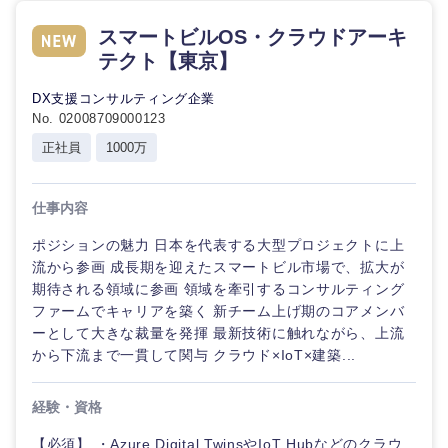
スマートビルOS・クラウドアーキ
テクト【東京】
DX支援コンサルティング企業
No. 02008709000123
正社員
1000万
仕事内容
ポジションの魅力 日本を代表する大型プロジェクトに上
流から参画 成長期を迎えたスマートビル市場で、拡大が
期待される領域に参画 領域を牽引するコンサルティング
ファームでキャリアを築く 新チーム上げ期のコアメンバ
ーとして大きな裁量を発揮 最新技術に触れながら、上流
から下流まで一貫して関与 クラウド×IoT×建築...
経験・資格
【必須】 ・Azure Digital TwinsやIoT Hubなどのクラウ