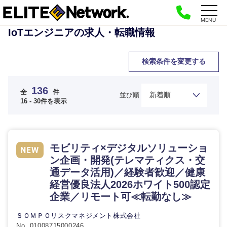
MENU
IoTエンジニアの求人・転職情報
検索条件を変更する
136
全
件
並び順
16 - 30件を表示
モビリティ×デジタルソリューショ
ン企画・開発(テレマティクス・交
通データ活用)／経験者歓迎／健康
経営優良法人2026ホワイト500認定
企業／リモート可≪転勤なし≫
ＳＯＭＰＯリスクマネジメント株式会社
No. 01008715000246