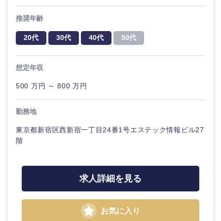
20代
30代
経営ボー
事業企画・事業開発
管理
推奨年齢
ド
推奨年齢
秋田県
岩手県
自動車・機械・船舶
40代
50代
事業管理
SCM
20代
30代
40代
50代
管理
宮城県
山形県
電気・電子・半導体
人事
新規事業企画・立上げ
SCM
想定年収
福島県
素材・化学・金属
フリーワード
マーケティング
500 万円 ～ 800 万円
M&A・事業投資
人事
営業
勤務地
食品・化粧品・アパレル・消費財
マーケテ
こだわり条件を入力ください
経営企画
ィング
東京都新宿区西新宿一丁目24番1号エステック情報ビル27
サービス
急募
第二新卒
階
メディカル・ヘルスケア・ライフサイエンス
政策渉外
営業
クリエイティブ
スタートアップ企
その他企画業務
金融
上場企業
サービス
業
求人詳細を見る
コンサルタント
クリエイ
建設・不動産
外資系企業
英語を活かす
ティブ
専門職
お気に入り