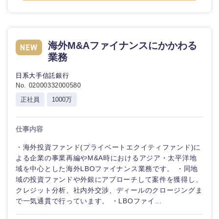
海外M&Aファイナンスにかかわる
業務
日系大手信託銀行
No. 02000332000580
正社員
1000万
近畿地方
仕事内容
滋賀県
京都府
・海外投資ファンド(プライベートエクイティファンド)に
よる企業の事業再編やM&A時におけるアジア・太平洋地
大阪府
兵庫県
域を中心とした海外LBOファイナンス業務です。 ・同地
域の投資ファンドや外銀にアプローチして案件を獲得し、
クレジット分析、社内外交渉、ディールのクロージングま
奈良県
和歌山県
で一気通貫で行っています。 ・LBOファイ...