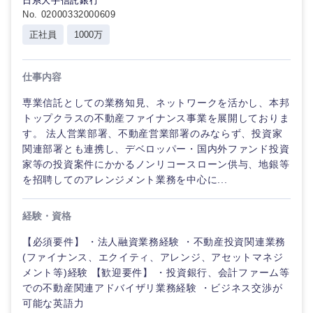
日系大手信託銀行
倉庫・運輸・物流
No. 02000332000609
転勤なし
海外勤務あり
コンサル
技術職（IT）、Webサービス・制作、ゲーム
タント
正社員
1000万
技術職（モノづくり）
小売・通販・外食
年間休日120日以
フルリモート
専門職
上
仕事内容
金融専門職
IT・通信
技術職
専業信託としての業務知見、ネットワークを活かし、本邦
完全週休2日制
社宅・家賃補助有
（IT）、
トップクラスの不動産ファイナンス事業を展開しておりま
メディカル
Webサー
す。 法人営業部署、不動産営業部署のみならず、投資家
ビス・制
WEBサービス
関連部署とも連携し、デベロッパー・国内外ファンド投資
作、ゲー
不動産専門職
ム
家等の投資案件にかかるノンリコースローン供与、地銀等
を招聘してのアレンジメント業務を中心に...
コンサル・シンクタンク
建設・施工管理
技術職
（モノづ
経験・資格
広告・宣伝・印刷
くり）
事務職
【必須要件】 ・法人融資業務経験 ・不動産投資関連業務
(ファイナンス、エクイティ、アレンジ、アセットマネジ
金融専門
その他
マスメディア
メント等)経験 【歓迎要件】 ・投資銀行、会計ファーム等
職
での不動産関連アドバイザリ業務経験 ・ビジネス交渉が
可能な英語力
エンターテイメント
メディカ