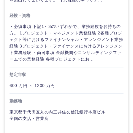
を創出してまいります。 【入社後のキャリア...
鳥取県
島根県
経験・資格
岡山県
広島県
・必須事項 下記1～3のいずれかで、業務経験をお持ちの
方。 1プロジェクト・マネジメント業務経験 2各種プロジ
山口県
徳島県
ェクト等におけるファイナンシャル・アレンジメント業務
経験 3プロジェクト・ファイナンスにおけるアレンジメン
香川県
愛媛県
ト業務経験 ・尚可事項 金融機関やコンサルティングファ
ームでの業務経験 各種プロジェクトにお...
高知県
想定年収
600 万円 ～ 1200 万円
勤務地
東京都千代田区丸の内三井住友信託銀行本店ビル
全国の支店・営業所