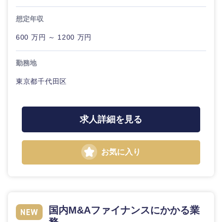
ル
想定年収
法律・特許事務所・監査法人
不動産専
600 万円 ～ 1200 万円
門職
人材・アウトソーシング
勤務地
建設・施
工管理
関東地方
東京都千代田区
サービス
事務職
茨城県
栃木県
その他
求人詳細を見る
その他
群馬県
埼玉県
お気に入り
千葉県
東京都
神奈川県
国内M&Aファイナンスにかかる業