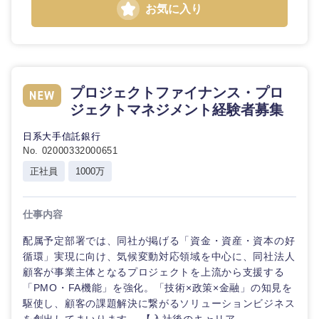
お気に入り
プロジェクトファイナンス・プロ
ジェクトマネジメント経験者募集
日系大手信託銀行
No. 02000332000651
正社員
1000万
仕事内容
配属予定部署では、同社が掲げる「資金・資産・資本の好
循環」実現に向け、気候変動対応領域を中心に、同社法人
顧客が事業主体となるプロジェクトを上流から支援する
中国・四国地方
「PMO・FA機能」を強化。「技術×政策×金融」の知見を
駆使し、顧客の課題解決に繋がるソリューションビジネス