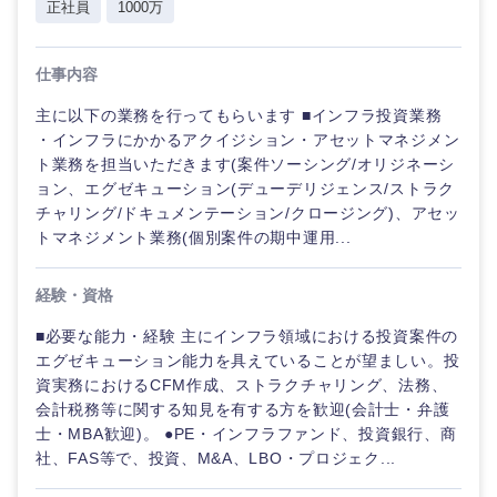
正社員
1000万
仕事内容
主に以下の業務を行ってもらいます ■インフラ投資業務
・インフラにかかるアクイジション・アセットマネジメン
ト業務を担当いただきます(案件ソーシング/オリジネーシ
ョン、エグゼキューション(デューデリジェンス/ストラク
チャリング/ドキュメンテーション/クロージング)、アセッ
トマネジメント業務(個別案件の期中運用...
経験・資格
■必要な能力・経験 主にインフラ領域における投資案件の
ご希望の職種を選択してください
ご希望の職種を選択してください
ご希望の業界を選択してください
ご希望の勤務地を選択してください
ご希望条件を入力ください
エグゼキューション能力を具えていることが望ましい。投
資実務におけるCFM作成、ストラクチャリング、法務、
会計税務等に関する知見を有する方を歓迎(会計士・弁護
経営企
経営企画・事業企画
商社・卸
北海道・東北地方
士・MBA歓迎)。 ●PE・インフラファンド、投資銀行、商
画・事業
すべての経営企画・事業企
希望年収
企画
画
社、FAS等で、投資、M&A、LBO・プロジェク...
経営ボード
北海道
青森県
エネルギー・資源・環境