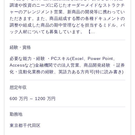
調達や投資のニーズに応じたオーダーメイドなストラクチ
ャーのアレンジメント営業、新商品の開発等に携わってい
ただきます。また、商品組成する際の各種ドキュメントの
調整や組成した商品の期中管理などを担当するミドル、バ
ック人材についても募集しています。 【...
経験・資格
必要な能力・経験 ・PCスキル(Excel、Power Point、
Accessなど)金融機関での法人営業、商品開発経験 ・証券
九州・沖縄
化・流動化業務の経験、英語力ある方尚可(特に読み書き)
福岡県
佐賀県
想定年収
600 万円 ～ 1200 万円
長崎県
熊本県
勤務地
大分県
宮崎県
東京都千代田区