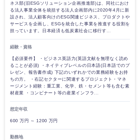
ネス部(旧ESGソリューション企画推進部)は、同社におけ
る法人事業全体を統括する法人企画部内に2020年4月に新
設され、法人顧客向けのESG関連ビジネス、プロダクトや
サービスを企画し、ESGを統合した事業を推進する役割を
担っています。日本経済も低炭素社会に移行す...
経験・資格
【必須要件】 ・ビジネス英語力(英語文献を無理なく読め
ることが必須) ・ネイティブレベルの日本語(日本語でのプ
レゼン、報告書作成) 下記のいずれかでの業務経験をお持
ちの方。 ・右記セクターに関連するプロジェクト・マネ
ージメント経験：重工業、化学、鉄・セメント等も含む素
材産業 ・コンビナート等の産業インフラ...
想定年収
600 万円 ～ 1200 万円
勤務地