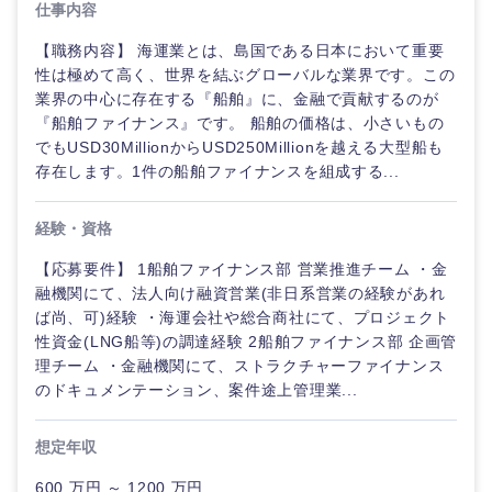
仕事内容
【職務内容】 海運業とは、島国である日本において重要
性は極めて高く、世界を結ぶグローバルな業界です。この
業界の中心に存在する『船舶』に、金融で貢献するのが
『船舶ファイナンス』です。 船舶の価格は、小さいもの
でもUSD30MillionからUSD250Millionを越える大型船も
存在します。1件の船舶ファイナンスを組成する...
経験・資格
【応募要件】 1船舶ファイナンス部 営業推進チーム ・金
融機関にて、法人向け融資営業(非日系営業の経験があれ
ば尚、可)経験 ・海運会社や総合商社にて、プロジェクト
性資金(LNG船等)の調達経験 2船舶ファイナンス部 企画管
理チーム ・金融機関にて、ストラクチャーファイナンス
のドキュメンテーション、案件途上管理業...
想定年収
600 万円 ～ 1200 万円