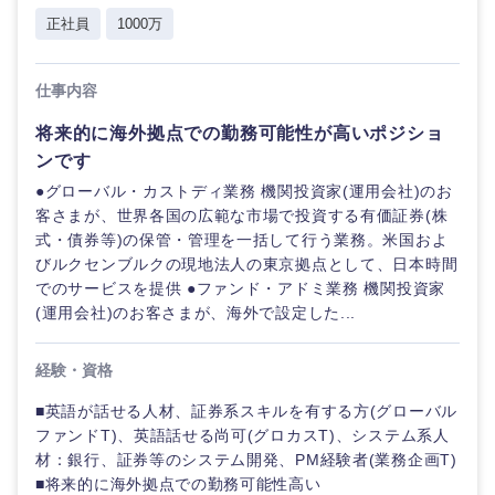
正社員
1000万
仕事内容
将来的に海外拠点での勤務可能性が高いポジショ
ンです
●グローバル・カストディ業務 機関投資家(運用会社)のお
客さまが、世界各国の広範な市場で投資する有価証券(株
式・債券等)の保管・管理を一括して行う業務。米国およ
びルクセンブルクの現地法人の東京拠点として、日本時間
でのサービスを提供 ●ファンド・アドミ業務 機関投資家
(運用会社)のお客さまが、海外で設定した...
経験・資格
■英語が話せる人材、証券系スキルを有する方(グローバル
ファンドT)、英語話せる尚可(グロカスT)、システム系人
材：銀行、証券等のシステム開発、PM経験者(業務企画T)
■将来的に海外拠点での勤務可能性高い