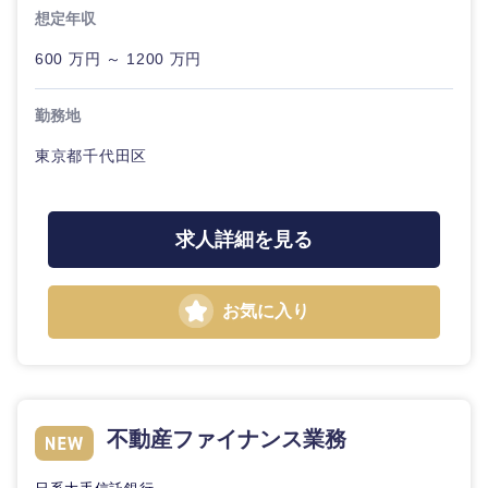
20代
30代
経営ボー
事業企画・事業開発
想定年収
管理
推奨年齢
ド
秋田県
岩手県
自動車・機械・船舶
600 万円 ～ 1200 万円
40代
50代
事業管理
SCM
管理
宮城県
山形県
勤務地
電気・電子・半導体
人事
新規事業企画・立上げ
SCM
東京都千代田区
福島県
素材・化学・金属
フリーワード
マーケティング
M&A・事業投資
人事
求人詳細を見る
営業
食品・化粧品・アパレル・消費財
マーケテ
こだわり条件を入力ください
経営企画
ィング
サービス
急募
第二新卒
お気に入り
メディカル・ヘルスケア・ライフサイエンス
政策渉外
営業
クリエイティブ
スタートアップ企
その他企画業務
金融
上場企業
サービス
業
コンサルタント
不動産ファイナンス業務
クリエイ
建設・不動産
外資系企業
英語を活かす
ティブ
専門職