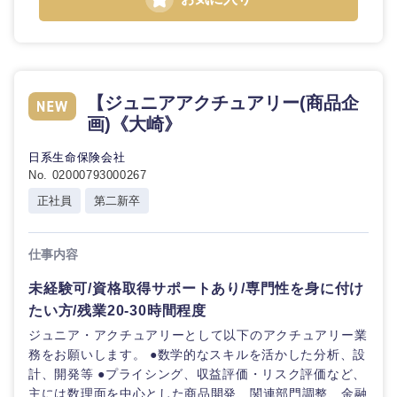
【ジュニアアクチュアリー(商品企
画)《大崎》
日系生命保険会社
No. 02000793000267
正社員
第二新卒
九州・沖縄
仕事内容
福岡県
佐賀県
未経験可/資格取得サポートあり/専門性を身に付け
長崎県
熊本県
たい方/残業20-30時間程度
ジュニア・アクチュアリーとして以下のアクチュアリー業
大分県
宮崎県
務をお願いします。 ●数学的なスキルを活かした分析、設
計、開発等 ●プライシング、収益評価・リスク評価など、
主には数理面を中心とした商品開発、関連部門調整、金融