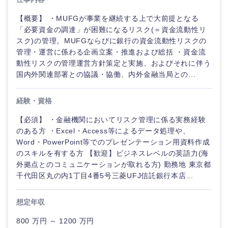
【概要】 ・MUFGが事業を継続する上で大前提となる
「必要資金の調達」が困難になるリスク(＝資金流動性リ
スク)の管理。MUFGならびに銀行の資金流動性リスクの
管理・運営に係わる企画立案・推進および総括 ・資金流
動性リスクの管理運営方針策定と実施、およびそれに伴う
国内外関連部署との協議・協働、内外金融当局との...
経験・資格
【必須】 ・金融機関においてリスク管理に係る実務経験
のある方 ・Excel・Access等によるデータ処理や、
Word・PowerPoint等でのプレゼンテーション用資料作成
のスキルを有する方 【歓迎】ビジネスレベルの英語力(海
ご希望の職種を選択してください
ご希望の職種を選択してください
ご希望の業界を選択してください
ご希望の勤務地を選択してください
ご希望条件を入力ください
外拠点とのコミュニケーションが取れる方) 勤務地 東京都
千代田区丸の内1丁目4番5号三菱UFJ信託銀行本店...
経営企
経営企画・事業企画
商社・卸
北海道・東北地方
画・事業
すべての経営企画・事業企
希望年収
想定年収
企画
画
経営ボード
北海道
青森県
800 万円 ～ 1200 万円
エネルギー・資源・環境