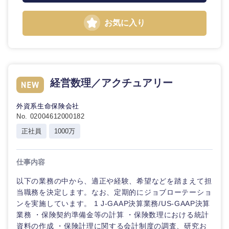
お気に入り
東海地方
経営数理／アクチュアリー
岐阜県
静岡県
外資系生命保険会社
愛知県
三重県
No. 02004612000182
正社員
1000万
仕事内容
以下の業務の中から、適正や経験、希望などを踏まえて担
当職務を決定します。なお、定期的にジョブローテーショ
ンを実施しています。 1 J-GAAP決算業務/US-GAAP決算
業務 ・保険契約準備金等の計算 ・保険数理における統計
資料の作成 ・保険計理に関する会計制度の調査、研究お