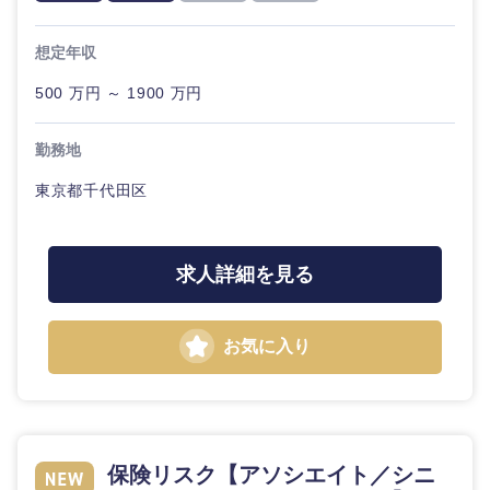
ル
想定年収
法律・特許事務所・監査法人
不動産専
門職
500 万円 ～ 1900 万円
人材・アウトソーシング
建設・施
勤務地
工管理
関東地方
サービス
東京都千代田区
事務職
茨城県
栃木県
その他
求人詳細を見る
その他
群馬県
埼玉県
お気に入り
千葉県
東京都
神奈川県
保険リスク【アソシエイト／シニ