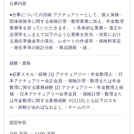
仕事内容
●仕事についての詳細 アクチュアリーとして、個人保険・
選択する
選択する
選択する
選択する
団体保険等に関する保険計理・数理業務に加え、年金数理
業務等を担っていただきます。 ＜具体的な業務＞ 適正や
志望等をふまえて以下のような業務を担当 ・決算におけ
る責任準備金等の算出、レポートの作成等 ・保険料算定
・発生率等の統計分析 ・商品開発 ・経...
経験・資格
●必要スキル・経験 [1] アクチュアリー・年金数理人 ・日
本アクチュアリー会正会員 ・保険計理・数理または年金
数理に関する業務経験 [2] アクチュアリー・年金数理人候
補 ・日本アクチュアリー会準会員 ・保険計理・数理また
は年金数理に関する業務経験 ※[1] [2] とも以下のスキ
ル・経験があればなおよし ・チームのマ...
想定年収
700 万円 ～ 1100 万円