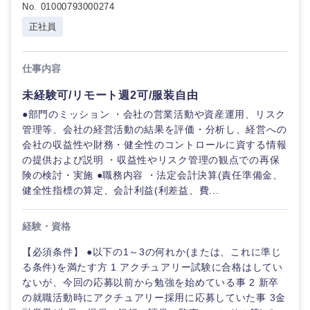
鳥取県
島根県
No. 01000793000274
正社員
岡山県
広島県
仕事内容
山口県
徳島県
未経験可/リモート週2可/服装自由
●部門のミッション ・会社の営業活動や資産運用、リスク
香川県
愛媛県
管理等、会社の経営活動の結果を評価・分析し、経営への
会社の収益性や財務・健全性のコントロールに資する情報
高知県
の提供および説明 ・収益性やリスク管理の観点での再保
険の検討・実施 ●職務内容 ・法定会計決算(責任準備金、
健全性指標の算定、会計利益(利差益、費...
経験・資格
【必須条件】 ●以下の1～3の何れか(または、これに準じ
る条件)を満たす方 1 アクチュアリー試験に合格はしてい
ないが、今回の応募以前から勉強を始めている事 2 新卒
の就職活動時にアクチュアリー採用に応募していた事 3金