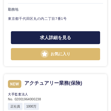
20代
30代
経営ボー
事業企画・事業開発
管理
推奨年齢
ド
勤務地
秋田県
岩手県
自動車・機械・船舶
40代
50代
事業管理
東京都千代田区丸の内二丁目7番1号
SCM
管理
宮城県
山形県
電気・電子・半導体
人事
新規事業企画・立上げ
SCM
福島県
求人詳細を見る
素材・化学・金属
フリーワード
マーケティング
M&A・事業投資
人事
お気に入り
営業
食品・化粧品・アパレル・消費財
マーケテ
こだわり条件を入力ください
経営企画
ィング
サービス
急募
第二新卒
メディカル・ヘルスケア・ライフサイエンス
政策渉外
営業
クリエイティブ
アクチュアリー業務(保険)
スタートアップ企
その他企画業務
金融
上場企業
サービス
業
コンサルタント
大手監査法人
No. 02001964000238
クリエイ
建設・不動産
外資系企業
英語を活かす
ティブ
専門職
正社員
1000万