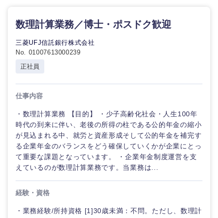
数理計算業務／博士・ポスドク歓迎
三菱UFJ信託銀行株式会社
No. 01007613000239
正社員
仕事内容
・数理計算業務 【目的】 ・少子高齢化社会・人生100年
時代の到来に伴い、老後の所得の柱である公的年金の縮小
が見込まれる中、就労と資産形成そして公的年金を補完す
る企業年金のバランスをどう確保していくかが企業にとっ
て重要な課題となっています。 ・企業年金制度運営を支
えているのが数理計算業務です。当業務は...
経験・資格
・業務経験/所持資格 [1]30歳未満：不問。ただし、数理計