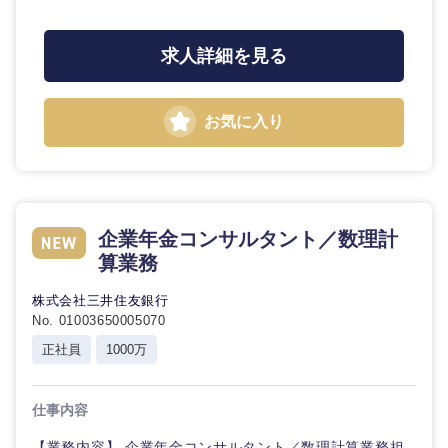
求人詳細を見る
お気に入り
近畿地方
企業年金コンサルタント／数理計
算業務
滋賀県
京都府
株式会社三井住友銀行
No. 01003650005070
大阪府
兵庫県
正社員
1000万
奈良県
和歌山県
仕事内容
【業務内容】 企業年金コンサルタント／数理計算業務担