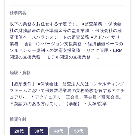
倉庫・運輸・物流
転勤なし
海外勤務あり
コンサル
技術職（IT）、Webサービス・制作、ゲーム
仕事内容
タント
技術職（モノづくり）
以下の業務をお任せする予定です。 ●監査業務 ・保険会
小売・通販・外食
年間休日120日以
フルリモート
専門職
上
社の財務諸表の責任準備金等の監査業務 ・保険会社の経
済価値ベースバランスシートの監査業務 ●アドバイザリー
金融専門職
IT・通信
技術職
業務 ・会計コンバージョン支援業務 ・経済価値ベースの
完全週休2日制
社宅・家賃補助有
（IT）、
ソルベンシー規制への対応支援業務 ・リスク管理・ERM
メディカル
Webサー
関連の支援業務 ・モデル関連の支援業務 ・...
ビス・制
WEBサービス
作、ゲー
不動産専門職
ム
経験・資格
コンサル・シンクタンク
建設・施工管理
【必須要件】 ●保険会社、監査法人又はコンサルティング
技術職
ファームにおいて保険数理業務の実務経験を有するアクチ
（モノづ
広告・宣伝・印刷
くり）
ュアリ-。 ＊アクチュアリー正会員／準会員／研究会員。
事務職
＊英語力のある方は尚可。 【学歴】 ・大卒/院卒
金融専門
その他
マスメディア
職
推奨年齢
20代
30代
40代
50代
エンターテイメント
メディカ