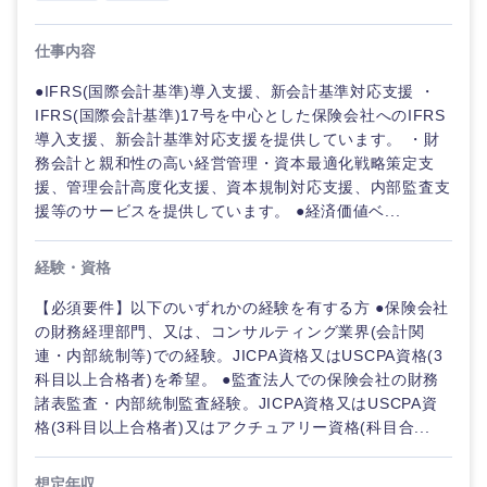
仕事内容
●IFRS(国際会計基準)導入支援、新会計基準対応支援 ・
IFRS(国際会計基準)17号を中心とした保険会社へのIFRS
導入支援、新会計基準対応支援を提供しています。 ・財
務会計と親和性の高い経営管理・資本最適化戦略策定支
援、管理会計高度化支援、資本規制対応支援、内部監査支
援等のサービスを提供しています。 ●経済価値ベ...
経験・資格
【必須要件】以下のいずれかの経験を有する方 ●保険会社
の財務経理部門、又は、コンサルティング業界(会計関
連・内部統制等)での経験。JICPA資格又はUSCPA資格(3
科目以上合格者)を希望。 ●監査法人での保険会社の財務
諸表監査・内部統制監査経験。JICPA資格又はUSCPA資
格(3科目以上合格者)又はアクチュアリー資格(科目合...
想定年収