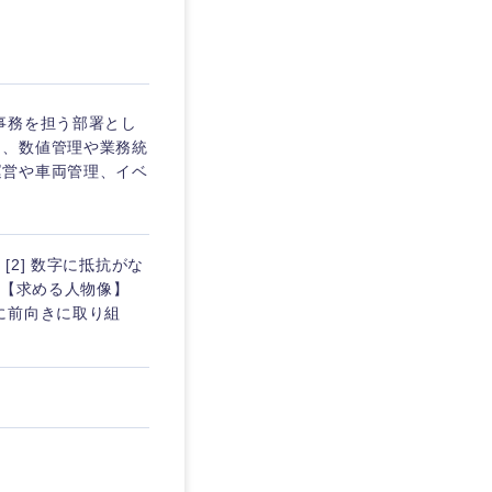
埼玉県
東京都
事務を担う部署とし
と、数値管理や業務統
運営や車両管理、イベ
企業
[2] 数字に抵抗がな
を活かす
方 【求める人物像】
に前向きに取り組
リモート
・家賃補助有