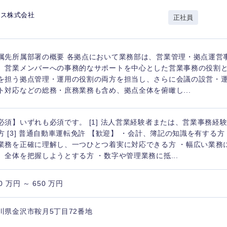
岩手県
事業管理
群馬県
グス株式会社
正社員
山形県
新規事業企画・立上げ
千葉県
M&A・事業投資
神奈川県
レル・消費財
属先所属部署の概要 各拠点において業務部は、営業管理・拠点運営
経営企画
入力ください
ケア・ライフサイエンス
、営業メンバーへの事務的なサポートを中心とした営業事務の役割
政策渉外
を担う拠点管理・運用の役割の両方を担当し、さらに会議の設営・
ト対応などの総務・庶務業務も含め、拠点全体を俯瞰し...
第二新卒
上場
その他企画業務
必須】いずれも必須です。 [1] 法人営業経験者または、営業事務経験 
外資系企業
英語
方 [3] 普通自動車運転免許 【歓迎】 ・会計、簿記の知識を有する
業務を正確に理解し、一つひとつ着実に対応できる方 ・幅広い業務
、全体を把握しようとする方 ・数字や管理業務に抵...
海外勤務あり
フル
0 万円 ～ 650 万円
完全週休2日制
社宅
ンク
川県金沢市鞍月5丁目72番地