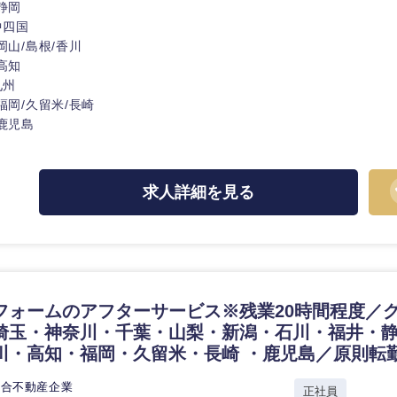
静岡
中四国
香川県
岡山/島根/香川
高知県
高知
九州
福岡/久留米/長崎
鹿児島
求人詳細を見る
フォームのアフターサービス※残業20時間程度／
埼玉・神奈川・千葉・山梨・新潟・石川・福井・
川・高知・福岡・久留米・長崎 ・鹿児島／原則転
総合不動産企業
正社員