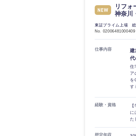
リフォ
神奈川
東証プライム上場 
No. 02006481000409
仕事内容
建
代
住
ア
を
す
経験・資格
【
に
た
想定年収
30