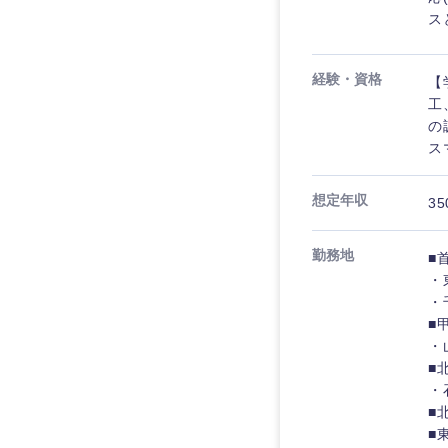
ス
経験・資格
【
工
の
ス
想定年収
35
勤務地
■
・
・
近畿地方
■
・
■
滋賀県
・
大阪府
■
■
奈良県