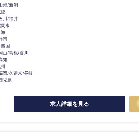
山梨/新潟
北陸
石川/福井
北関東
東海
静岡
中四国
岡山/島根/香川
高知
九州
福岡/久留米/長崎
鹿児島
求人詳細を見る
選択する
選択する
選択する
選択する