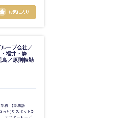
お気に入り
グループ会社／
静岡県
川・福井・静
三重県
児島／原則転勤
業務 【業務詳
2ヵ月)やスポット対
。 アフターサービ