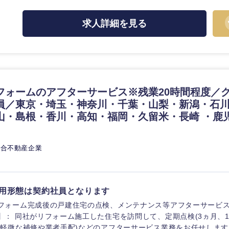
ス・制作、ゲーム
ス・
選択する
求人詳細を見る
監査法人
ング
東海地方
フォームのアフターサービス※残業20時間程度／
富山県
岐阜県
員／東京・埼玉・神奈川・千葉・山梨・新潟・石
福井県
愛知県
山・島根・香川・高知・福岡・久留米・長崎 ・鹿
長野県
総合不動産企業
用形態は契約社員となります
フォーム完成後の戸建住宅の点検、メンテナンス等アフターサービス
】： 同社がリフォーム施工した住宅を訪問して、定期点検(3ヵ月、1
(軽微な補修や業者手配)などのアフターサービス業務をお任せします