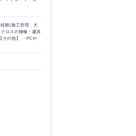
業経験(施工管理、大
・クロスの補修・建具
【その他】 ・PCや
島根県
広島県
徳島県