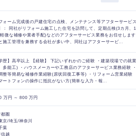
フォーム完成後の戸建住宅の点検、メンテナンス等アフターサービス
】： 同社がリフォーム施工した住宅を訪問して、定期点検(3カ月、1
(軽微な補修や業者手配)などのアフターサービス業務をお任せします
海外
と施工管理を兼務する会社が多い中、同社はアフターサービ...
佐賀県
学歴】高卒以上 【経験】 下記いずれかのご経験 ・建築現場での就
熊本県
、多能工) ・ハウスメーカーや工務店のアフターサービス業務経験 
調整等簡易な補修作業経験(原状回復工事等) ・リフォーム営業経験 
宮崎県
マートフォンの操作に抵抗がない方(簡単な入力・報...
沖縄県
0 万円 ～ 800 万円
首都圏
東京/埼玉/神奈川
千葉
甲信越