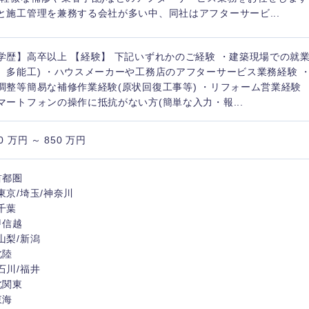
と施工管理を兼務する会社が多い中、同社はアフターサービ...
学歴】高卒以上 【経験】 下記いずれかのご経験 ・建築現場での就
、多能工) ・ハウスメーカーや工務店のアフターサービス業務経験 
調整等簡易な補修作業経験(原状回復工事等) ・リフォーム営業経験 
マートフォンの操作に抵抗がない方(簡単な入力・報...
0 万円 ～ 850 万円
首都圏
東京/埼玉/神奈川
千葉
中国・四国地方
甲信越
山梨/新潟
北陸
京都府
鳥取県
石川/福井
兵庫県
岡山県
北関東
東海
和歌山県
山口県