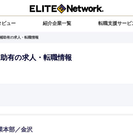
タビュー
紹介企業一覧
転職支援サービ
家賃補助有の求人・転職情報
賃補助有の求人・転職情報
選択してください
選択してください
選択してください
を選択してください
力ください
地方
すべての経営企画・事業企画
関東地方
環境
青森県
事業企画・事業開発
茨城県
20代
30代
40代
50代
業本部／金沢