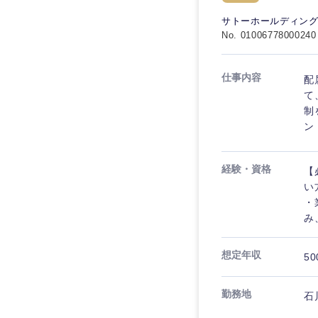
秋田県
管理
管理
電気・電子・半導体
サトーホールディン
宮城県
フリーワード
No. 01006778000240
SCM
SCM
素材・化学・金属
福島県
食品・化粧品・アパ
人事
人事
仕事内容
配
こだわり条件を
メディカル・ヘルス
て
マーケティング
制
マーケティング
金融
ン
急募
営業
建設・不動産
営業
経験・資格
【
倉庫・運輸・物流
スタートアップ企業
サービス
サービス
い
小売・通販・外食
・
クリエイティブ
み
クリエイティブ
IT・通信
転勤なし
コンサルタント
WEBサービス
想定年収
コンサルタント
50
年間休日120日以上
コンサル・シンクタ
専門職
専門職
勤務地
石
広告・宣伝・印刷