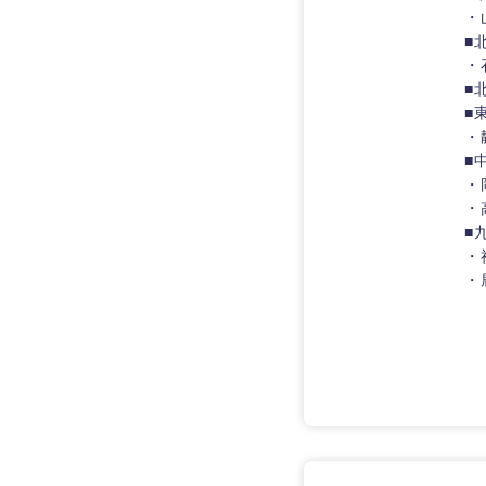
・
■
・
■
■
・
■
・
・
■
・
・