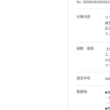
No. 02006481000410
仕事内容
リ
細
応
九州・沖縄
ス
福岡県
経験・資格
【
長崎県
工
の
大分県
ス
鹿児島県
想定年収
40
勤務地
■
・
・
■