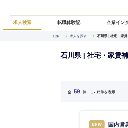
求人検索
転職体験記
企業イン
求人を探す
石川県 | 社宅・
TOP
石川県 | 社宅・家
ご希望の職種を
ご希望の職種を
ご希望の業界を
ご希望の勤務地
ご希望条件を入
59
全
件
1 - 15件を表示
希望年収
経営企画・事業企画
経営企画・事業企画
商社・卸
北海道・東北
エネルギー・資源・
経営ボード
経営ボード
北海道
推奨年齢
国内営
自動車・機械・船舶