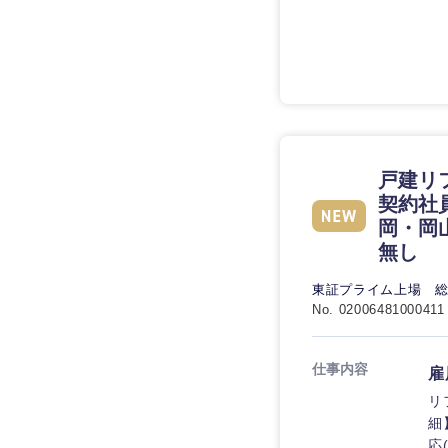
技術職（IT）、Webサービ
技術職（IT）、Webサービ
マスメディア
制作、ゲーム
技術職（モノづくり）
エンターテイメント
技術職（モノづくり）
法律・特許事務所・
金融専門職
人材・アウトソーシ
金融専門職
甲信越・北陸
メディカル
サービス
戸建リ
新潟県
メディカル
契約社
その他
不動産専門職
石川県
岡・岡
不動産専門職
無し
建設・施工管理
山梨県
建設・施工管理
東証プライム上場 
事務職
No. 02006481000411
事務職
その他
仕事内容
雇
その他
リ
細
応