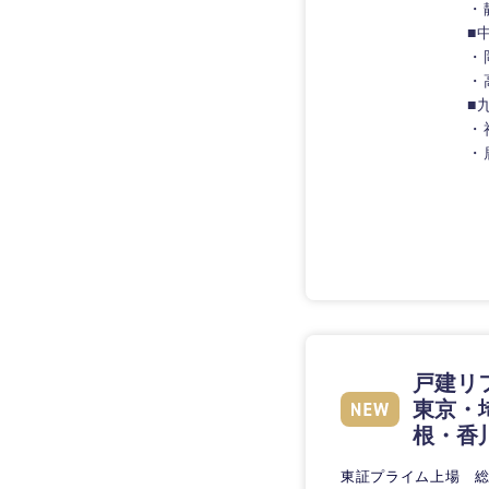
・
■
・
・
■
・
・
戸建リ
東京・
根・香
東証プライム上場 