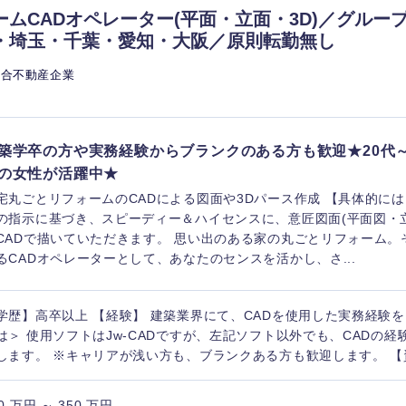
ームCADオペレーター(平面・立面・3D)／グルー
・埼玉・千葉・愛知・大阪／原則転勤無し
総合不動産企業
築学卒の方や実務経験からブランクのある方も歓迎★20代～
の女性が活躍中★
宅丸ごとリフォームのCADによる図面や3Dパース作成 【具体的には
の指示に基づき、スピーディー＆ハイセンスに、意匠図面(平面図・
CADで描いていただきます。 思い出のある家の丸ごとリフォーム。
るCADオペレーターとして、あなたのセンスを活かし、さ...
学歴】高卒以上 【経験】 建築業界にて、CADを使用した実務経験を
は＞ 使用ソフトはJw-CADですが、左記ソフト以外でも、CADの
します。 ※キャリアが浅い方も、ブランクある方も歓迎します。 【
0 万円 ～ 350 万円