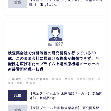
前職
職 ⇓ 【Big4コン...
1627
No.
検査薬会社で分析装置の研究開発を行っている30
歳。このまま会社に居続ける将来が想像できず、可
能性を広げるためプライム上場医療機器メーカーの
新装置開発職へ転職
30歳/男性 公立男子校 普通科 卒 東京⼯業⼤学 ⽣命理⼯学部 ⽣
命理⼯学科 卒 東京...
【東証プライム上場 医療機器メーカー】 製品開
現職
発部 新製品の仕...
【東証プライム上場 検査薬会社】 研究開発部
前職