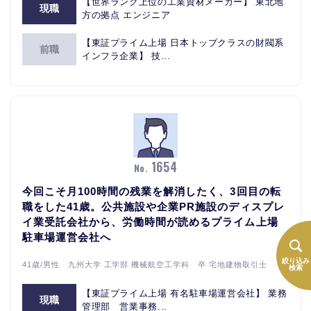
【世界ランク上位の工業資材メーカー】 東北地
現職
方の拠点 エンジニア
【東証プライム上場 日本トップクラスの財閥系
前職
インフラ企業】 技...
1654
No.
今回こそ月100時間の残業を解消したく、3回目の転
職をした41歳。公共施設や企業PR施設のディスプレ
イ業受託会社から、労働時間が読めるプライム上場
駐車場運営会社へ
絞り込み
41歳/男性 九州大学 工学部 機械航空工学科 卒 宅地建物取引士
検索
【東証プライム上場 有名駐車場運営会社】 業務
現職
管理部 営業事務...