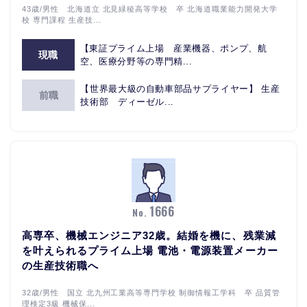
43歳/男性 北海道立 北見緑稜高等学校 卒 北海道職業能力開発大学
校 専門課程 生産技...
【東証プライム上場 産業機器、ポンプ、航
現職
空、医療分野等の専門精...
【世界最大級の自動車部品サプライヤー】 生産
前職
技術部 ディーゼル...
1666
No.
高専卒、機械エンジニア32歳。結婚を機に、残業減
を叶えられるプライム上場 電池・電源装置メーカー
の生産技術職へ
32歳/男性 国立 北九州工業高等専門学校 制御情報工学科 卒 品質管
理検定3級 機械保...