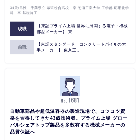
34歳/男性 千葉県立 幕張総合高校 卒 芝浦工業大学 工学部 応用化学
科 卒 基礎施工...
【東証プライム上場 世界に展開する電子・機械
現職
部品メーカー】 東...
【東証スタンダード コンクリートパイルの大
前職
手メーカー】 東京工...
1681
No.
自動車部品や超低温容器の製造現場で、コツコツ資
格を習得してきた43歳技術者。プライム上場 グロー
バルシェアトップ製品を多数有する機械メーカーの
品質保証へ