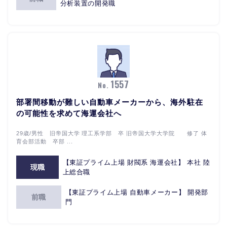
分析装置の開発職
1557
No.
部署間移動が難しい自動車メーカーから、海外駐在
の可能性を求めて海運会社へ
29歳/男性 旧帝国大学 理工系学部 卒 旧帝国大学大学院 修了 体
育会部活動 卒部 ...
【東証プライム上場 財閥系 海運会社】 本社 陸
現職
上総合職
【東証プライム上場 自動車メーカー】 開発部
前職
門