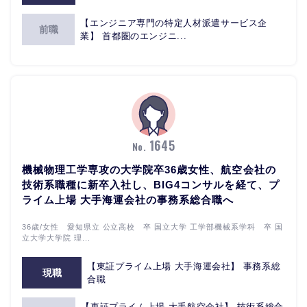
【エンジニア専門の特定人材派遣サービス企
前職
業】 首都圏のエンジニ...
1645
No.
機械物理工学専攻の大学院卒36歳女性、航空会社の
技術系職種に新卒入社し、BIG4コンサルを経て、プ
ライム上場 大手海運会社の事務系総合職へ
36歳/女性 愛知県⽴ 公立高校 卒 国立大学 工学部機械系学科 卒 国
立大学大学院 理...
【東証プライム上場 大手海運会社】 事務系総
現職
合職
【東証プライム上場 ⼤⼿航空会社】 技術系総合