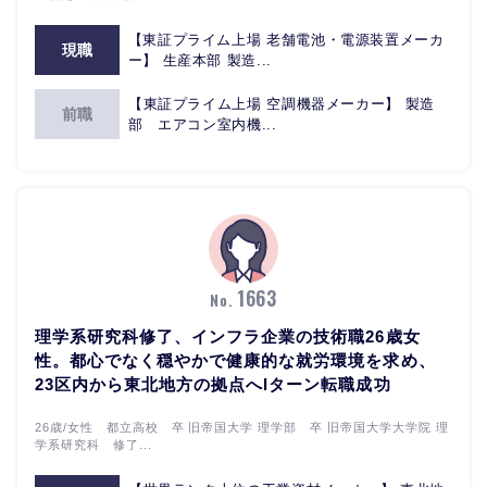
【東証プライム上場 老舗電池・電源装置メーカ
現職
ー】 生産本部 製造...
【東証プライム上場 空調機器メーカー】 製造
前職
部 エアコン室内機...
1663
No.
理学系研究科修了、インフラ企業の技術職26歳女
性。都心でなく穏やかで健康的な就労環境を求め、
23区内から東北地方の拠点へIターン転職成功
26歳/女性 都立高校 卒 旧帝国大学 理学部 卒 旧帝国大学大学院 理
学系研究科 修了...