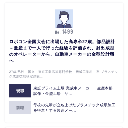
1499
No.
ロボコン全国大会に出場した高専卒27歳。部品設計
～量産まで一人で行った経験を評価され、射出成型
のオペレーターから、自動車メーカーの金型設計職
へ
27歳/男性 国立 東京工業高等専門学校 機械工学科 卒 プラスチッ
ク成形技能検定試験...
東証プライム上場 完成車メーカー 生産本部
現職
試作・金型工場 サ...
母校の先輩が立ち上げたプラスチック成形加工
前職
を得意とする製造メー...