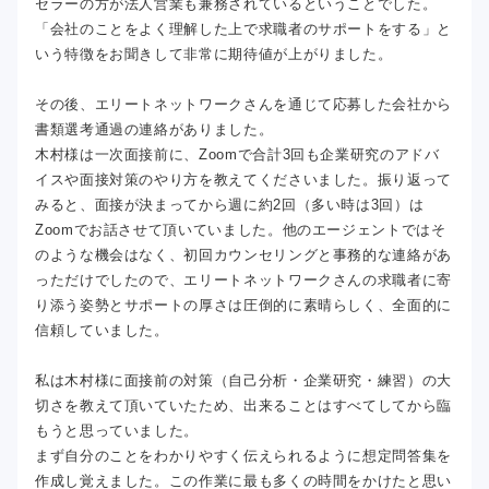
セラーの方が法人営業も兼務されているということでした。
「会社のことをよく理解した上で求職者のサポートをする」と
いう特徴をお聞きして非常に期待値が上がりました。
その後、エリートネットワークさんを通じて応募した会社から
書類選考通過の連絡がありました。
木村様は一次面接前に、Zoomで合計3回も企業研究のアドバ
イスや面接対策のやり方を教えてくださいました。振り返って
みると、面接が決まってから週に約2回（多い時は3回）は
Zoomでお話させて頂いていました。他のエージェントではそ
のような機会はなく、初回カウンセリングと事務的な連絡があ
っただけでしたので、エリートネットワークさんの求職者に寄
り添う姿勢とサポートの厚さは圧倒的に素晴らしく、全面的に
信頼していました。
私は木村様に面接前の対策（自己分析・企業研究・練習）の大
切さを教えて頂いていたため、出来ることはすべてしてから臨
もうと思っていました。
まず自分のことをわかりやすく伝えられるように想定問答集を
作成し覚えました。この作業に最も多くの時間をかけたと思い