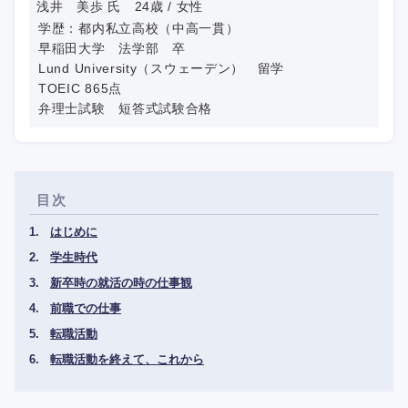
浅井 美歩 氏 24歳 / 女性
学歴：都内私立高校（中高一貫）
早稲田大学 法学部 卒
Lund University（スウェーデン） 留学
TOEIC 865点
弁理士試験 短答式試験合格
目次
はじめに
学生時代
新卒時の就活の時の仕事観
前職での仕事
転職活動
転職活動を終えて、これから