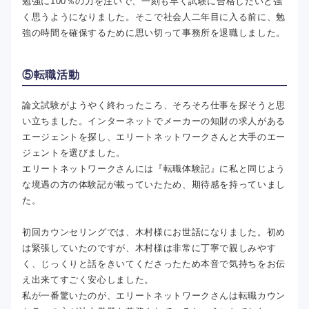
勉強に100％の力を注いで、一刻も早く試験に合格したいと強
く思うようになりました。そこで社会人二年目に入る前に、勉
強の時間を確保するために思い切って事務所を退職しました。
⑤転職活動
論文試験がようやく終わったころ、そろそろ仕事を探そうと思
い立ちました。インターネットでメーカーの知財の求人がある
エージェントを探し、エリートネットワークさんと大手のエー
ジェントを選びました。
エリートネットワークさんには『転職体験記』に私と同じよう
な境遇の方の体験記が載っていたため、期待感を持っていまし
た。
初回カウンセリングでは、木村様にお世話になりました。初め
は緊張していたのですが、木村様は非常に丁寧で親しみやす
く、じっくりと話をきいてくださったため本音で気持ちをお伝
え出来てすごく安心しました。
私が一番驚いたのが、エリートネットワークさんは転職カウン