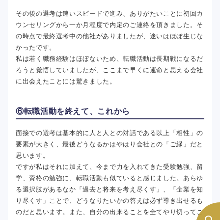
その後の選考は速いスピードで進み、ありがたいことに初回カ
ウンセリングから一か月程度で内定のご連絡を頂きました。そ
の時点で最終選考中の他社がありましたが、迷いはほぼ生じな
かったです。
私は若く職務経験はほぼないため、転職活動は長期戦になるだ
ろうと覚悟していましたが、ここまで早くに運命と思える会社
に出会えたことには驚きました。
⑥転職活動を終えて、これから
面接での選考は基本的に人と人との対話である以上「相性」の
要素が大きく、最後どうなるかはやはり会社との「ご縁」だと
思います。
ですが私はそれに加えて、今まで力を入れてきた受験勉強、留
学、資格の勉強に、転職活動も似ていると感じました。あらゆ
る選択肢があるなか「過去と将来を考え尽くす」、「企業を知
り尽くす」ことで、どうなりたいかの答えは必ず導き出せるも
のだと思います。また、自分の出来ることを全てやり切ってこ