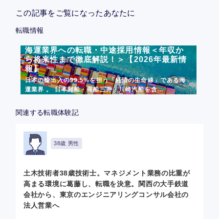
この記事をご覧になったあなたに
転職情報
海運業界への転職・中途採用情報＜年収か
ら将来性まで徹底解説！＞【2026年最新情
報】
日本の輸出入の99.5%を担う「経済の生命線」である海
運業界 。 日本郵船・商船三井・川崎汽船を含...
関連する転職体験記
38歳 男性
土木技術者38歳技術士。マネジメント業務の比重が
高まる環境に葛藤し、転職を決意。関西の大手鉄道
会社から、東京のエンジニアリングコンサル会社の
法人営業へ