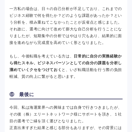
一方私の場合は、日々の自己分析が不足しており、これまでの
ビジネス経験で何を得たか？どのような課題があったか？とい
う分析を、積み重ねてこなかったことが反省点と感じました。
それ故に、選考に向けて改めて膨大な自己分析を行うことにな
りましたが、短期集中の分析ではやはり穴もあり、結果的に面
接を進めながら完成度を高めていく形となりました。
もし、今後転職を考えている方は、
日常的に自分の実務経験か
ら得たスキル、ビジネスパーソンとしての自分の課題を分析し
溜めていくクセをつけておく
と、いざ転職活動を行う際の負担
軽減、質の向上に繋がると思います。
⑥ 最後に
今回、私は海運業界への興味までは自身で行きつきましたが、
その後（株）エリートネットワーク様にサポートを頂き、１社
目の選考でご縁を頂く運びとなりました。
正直出来すぎた結果と感じる部分もありますが、その背景には