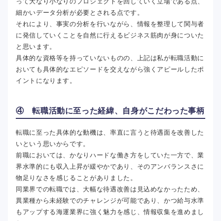
って大なり小なりのプロジェクトを回していく立場である点、
細かいデータ分析が必要とされる点です。
それにより、事実の分析を行いながら、情報を整理して関与者
に発信していくことを自然に行えるビジネス筋肉が身についた
と思います。
具体的な資格等を持っていないものの、上記は私が転職活動に
おいても具体的なエピソードを交えながら強くアピールしたポ
イントになります。
④ 転職活動に至った経緯、自身がこだわった事柄
転職に至った具体的な動機は、率直に言うと待遇面を改善した
いという思いからです。
前職においては、かなりハードな働き方をしていた一方で、業
界水準的にも収入上昇が緩やかであり、そのアンバランスさに
物足りなさを感じることがありました。
同業界での転職では、大幅な待遇改善は見込めなかったため、
異業種から未経験でのチャレンジが可能であり、かつ給与水準
もアップする海運業界に強く魅力を感じ、情報収集を進めまし