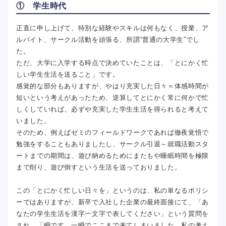
① 学生時代
正直に申し上げて、特別な経験やスキルは何もなく、授業、ア
ルバイト、サークル活動を頑張る、所謂“普通の大学生”でし
た。
ただ、大学に入学する時点で決めていたことは、「とにかく忙
しい学生生活を送ること」です。
感覚的な部分もありますが、やはり充実した日々＝体感時間が
短いという考えがあったため、逆算してとにかく常に何かで忙
しくしていれば、必ずや充実した学生生活を得られると考えて
いました。
そのため、例えばゼミのフィールドワークであれば徹夜覚悟で
勉強をすることもありましたし、サークル引退～就職活動スタ
ートまでの期間は、遊び納めるためにまたもや睡眠時間を極限
まで削り、遊び倒すという生活を送っておりました。
この「とにかく忙しい日々を」というのは、私の単なるポリシ
ーではありますが、新卒で入社した企業の最終面接にて、「あ
なたの学生生活を漢字一文字で表してください」という質問を
され、「瞬です。一瞬でここまで来てしまいました。私の考え