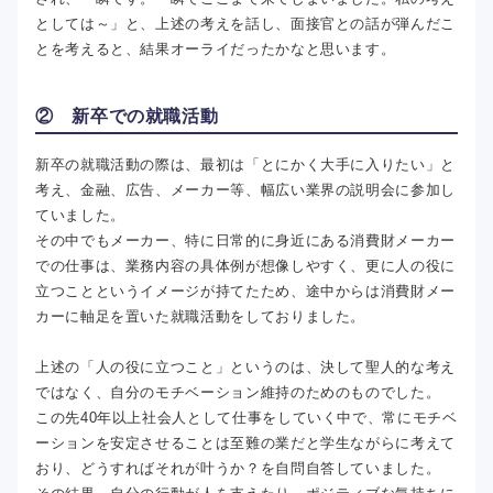
としては～」と、上述の考えを話し、面接官との話が弾んだこ
とを考えると、結果オーライだったかなと思います。
② 新卒での就職活動
新卒の就職活動の際は、最初は「とにかく大手に入りたい」と
考え、金融、広告、メーカー等、幅広い業界の説明会に参加し
ていました。
その中でもメーカー、特に日常的に身近にある消費財メーカー
での仕事は、業務内容の具体例が想像しやすく、更に人の役に
立つことというイメージが持てたため、途中からは消費財メー
カーに軸足を置いた就職活動をしておりました。
上述の「人の役に立つこと」というのは、決して聖人的な考え
ではなく、自分のモチベーション維持のためのものでした。
この先40年以上社会人として仕事をしていく中で、常にモチベ
ーションを安定させることは至難の業だと学生ながらに考えて
おり、どうすればそれが叶うか？を自問自答していました。