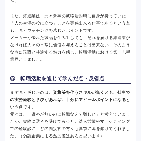
た。
また、海運業は、元々新卒の就職活動時に自身が持っていた
「人の生活の役に立つ」ことを実感出来る仕事であるという点
も、強くマッチングを感じたポイントです。
メーカーが優れた製品を生み出しても、それを届ける海運業が
なければ人々の日常に価値を与えることは出来ない、そのよう
な点に現職と共通する魅力を感じ、転職活動における第一志望
業界としました。
⑤ 転職活動を通じて学んだ点・反省点
まず強く感じたのは、
資格等を伴うスキルが無くとも、仕事で
の実務経験と学びがあれば、十分にアピールポイントになる
と
いう点です。
元々は、「資格が無いのに転職なんて難しい」と考えていまし
たが、実際に選考を受けてみると、法人営業やマーケティング
での経験談に、どの面接官の方々も真摯に耳を傾けてくれまし
た。（勿論企業による温度差はあると思います）