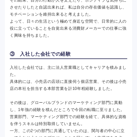
その結果、自分の行動が人を支えたり、ポジティブな気持ちに
させたりしたと自認出来れば、私は自分の存在価値を認識し、
モチベーションを維持出来ると考えました。
よって、日々の生活という極めて身近な空間で、日常的に人の
役に立っていることを自覚出来る消費財メーカーでの仕事に強
く興味を持ちました。
③ 入社した会社での経験
入社した会社では、主に法人営業職としてキャリアを積みまし
た。
具体的には、小売店の店頭に直接伺う個店営業、その後は小売
店の本社を担当する本部営業を計10年程経験しました。
その後は、グローバルブランドのマーケティング部門に異動
し、1年強の経験を積んだところで今回の転職に至りました。
営業部門、マーケティング部門での経験を経て、具体的な資格
を伴うスキルは特別取得していません。
一方、この2つの部門に共通していたのは、関与者の中心に立