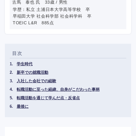
古馬 泰也 氏 33歳 / 男性
学歴：私立 土浦日本大学高等学校 卒
早稲田大学 社会科学部 社会科学科 卒
TOEIC L&R 885点
目次
学生時代
新卒での就職活動
入社した会社での経験
転職活動に至った経緯、自身がこだわった事柄
転職活動を通じて学んだ点・反省点
最後に