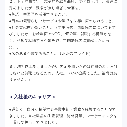
２．下記理由で第一志望群を総合商社、デベロッパー、海運に
定めましたが、競争が激し過ぎて全落ち。
●英語、中国語を活用できること。
●日本の素晴らしいサービスや製品を世界に広められること。
●社会貢献度が高いこと。（学生時代、国際協力についても学
びましたが、お給料面でNGO、NPO等に就職する勇気がな
く、せめて就職する企業を通して国際協力に貢献したかっ
た。）
●名のある企業であること。（ただのプライド）
３．30社以上受けましたが、内定を頂いたのは前職のみ。入社
しないと無職になるため、入社。（いい企業でした。後悔はあ
りません。）
＜入社後のキャリア＞
●運良く、自分が希望する事業本部・業務を経験することがで
きました。自社製品の生産管理、海外営業、マーケティングを
一貫して担当してきました。