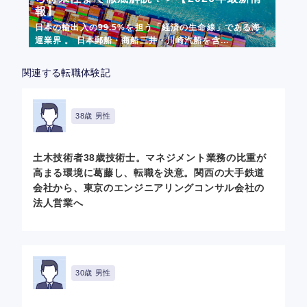
報】
日本の輸出入の99.5%を担う「経済の生命線」である海
運業界 。 日本郵船・商船三井・川崎汽船を含...
関連する転職体験記
38歳 男性
土木技術者38歳技術士。マネジメント業務の比重が
高まる環境に葛藤し、転職を決意。関西の大手鉄道
会社から、東京のエンジニアリングコンサル会社の
法人営業へ
30歳 男性