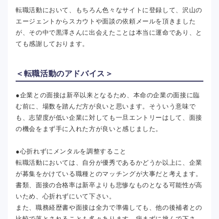
転職活動において、もちろん色々なサイトに登録して、沢山の
エージェントからスカウトや面談の依頼メールを頂きました
が、その中で黒澤さんに出会えたことは本当に運命であり、と
ても感謝しております。
＜転職活動のアドバイス＞
●企業との面接は新卒以来となるため、本命の企業の面接に臨
む前に、場数を踏んだ方が良いと思います。そういう意味で
も、志望度が低い企業に対しても一旦エントリーはして、面接
の機会をまず手に入れた方が良いと感じました。
●心折れずにメンタルを調整すること
転職活動においては、自分が優秀であるかどうか以上に、企業
が募集をかけている職種とのマッチングが大事だと考えます。
書類、面接の合格率は新卒よりも悲惨なものとなる可能性が高
いため、心折れずにいて下さい。
また、職務経歴書や面接は全力で準備しても、他の後補者との
比較で落とされることも多々あります。病まずに挑んで下さ