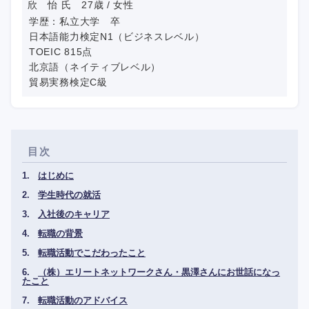
欣 怡 氏 27歳 / 女性
学歴：私立大学 卒
日本語能力検定N1（ビジネスレベル）
TOEIC 815点
北京語（ネイティブレベル）
貿易実務検定C級
目次
はじめに
学生時代の就活
入社後のキャリア
転職の背景
転職活動でこだわったこと
（株）エリートネットワークさん・黒澤さんにお世話になっ
たこと
転職活動のアドバイス