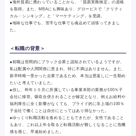
●海外貿易に携わっていることから、「貿易実務検定」の資格
を取得。また、MBAにも興味あり、グロービスで「クリティ
カル・シンキング」と「マーケティング」を受講。
●地味な仕事でも、苦手な仕事でも魂込めて頑張ってきまし
た。
＜転職の背景＞
●前職は世間的にブラック企業と認知されているようですが、
私は配属や人間関係に恵まれ、特に不満はありません。また、
新卒時唯一受かった企業であるため、本当は恩返しに一生勤め
たいと考えていました。
●但し、昨年１０月に所属している事業本部の業務が100％子
会社に移管。吸収合併されることが確定となり、例えお給料や
福利厚生に全く影響がなくても、プライド的に非上場の100％
子会社で働くことは自分にとってはあり得なかった。
●ゆっくり転職活動を進めることもできたが、女性であること
もあり、これ以上年を取ると転職活動が難しくなることに危機
感を感じ、早速始めました。