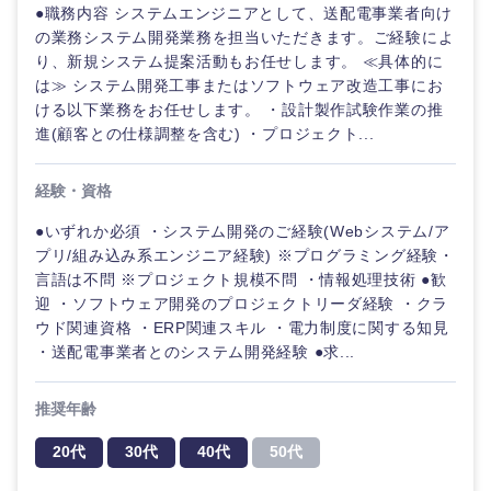
●職務内容 システムエンジニアとして、送配電事業者向け
の業務システム開発業務を担当いただきます。ご経験によ
り、新規システム提案活動もお任せします。 ≪具体的に
は≫ システム開発工事またはソフトウェア改造工事にお
ける以下業務をお任せします。 ・設計製作試験作業の推
進(顧客との仕様調整を含む) ・プロジェクト...
経験・資格
●いずれか必須 ・システム開発のご経験(Webシステム/ア
プリ/組み込み系エンジニア経験) ※プログラミング経験・
言語は不問 ※プロジェクト規模不問 ・情報処理技術 ●歓
迎 ・ソフトウェア開発のプロジェクトリーダ経験 ・クラ
ウド関連資格 ・ERP関連スキル ・電力制度に関する知見
・送配電事業者とのシステム開発経験 ●求...
推奨年齢
20代
30代
40代
50代