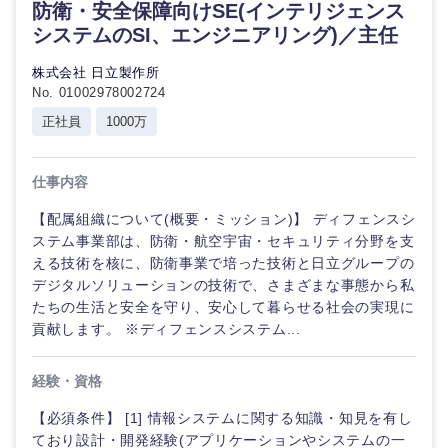
鹿児島県
沖縄県
防衛・安全保障向けSE(インテリジェンス
システムのSI、エンジニアリング)／主任
株式会社 日立製作所
No. 01002978002724
正社員
1000万
仕事内容
【配属組織について(概要・ミッション)】 ディフェンスシ
ステム事業部は、防衛・航空宇宙・セキュリティ分野を支
える技術を核に、防衛事業で培った技術と日立グループの
デジタルソリューションの技術で、さまざまな事態から私
たちの生活と安全を守り、安心して暮らせる社会の実現に
貢献します。 ※ディフェンスシステム...
経験・資格
【必須条件】 [1] 情報システムに関する知識・知見を有し
ており設計・開発経験(アプリケーションやシステムの一