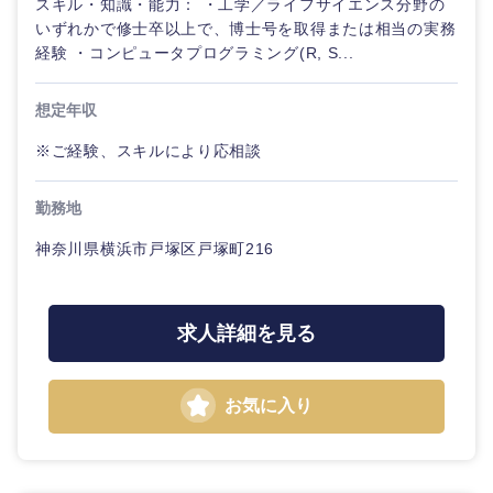
スキル・知識・能力： ・工学／ライフサイエンス分野の
ル
いずれかで修士卒以上で、博士号を取得または相当の実務
経験 ・コンピュータプログラミング(R, S...
法律・特許事務所・監査法人
不動産専
門職
想定年収
人材・アウトソーシング
建設・施
※ご経験、スキルにより応相談
工管理
関東地方
サービス
勤務地
事務職
茨城県
栃木県
神奈川県横浜市戸塚区戸塚町216
その他
その他
群馬県
埼玉県
求人詳細を見る
千葉県
東京都
お気に入り
神奈川県