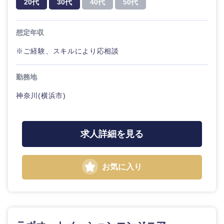
20代
30代
40代
50代
20代
30代
経営ボー
事業企画・事業開発
管理
推奨年齢
ド
秋田県
岩手県
自動車・機械・船舶
想定年収
40代
50代
事業管理
SCM
管理
宮城県
山形県
※ご経験、スキルにより応相談
電気・電子・半導体
人事
新規事業企画・立上げ
SCM
福島県
勤務地
素材・化学・金属
フリーワード
マーケティング
M&A・事業投資
人事
神奈川(横浜市)
営業
食品・化粧品・アパレル・消費財
マーケテ
こだわり条件を入力ください
経営企画
ィング
求人詳細を見る
サービス
急募
第二新卒
メディカル・ヘルスケア・ライフサイエンス
政策渉外
営業
クリエイティブ
お気に入り
スタートアップ企
その他企画業務
金融
上場企業
サービス
業
コンサルタント
クリエイ
建設・不動産
外資系企業
英語を活かす
ティブ
専門職