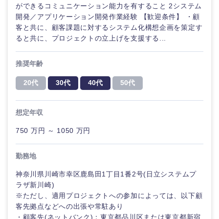
ができるコミュニケーション能力を有すること 2システム
開発／アプリケーション開発作業経験 【歓迎条件】 ・顧
客と共に、顧客課題に対するシステム化構想企画を策定す
ると共に、プロジェクトの立上げを支援する...
推奨年齢
20代
30代
40代
50代
想定年収
750 万円 ～ 1050 万円
勤務地
神奈川県川崎市幸区鹿島田1丁目1番2号(日立システムプ
ラザ新川崎)
中国・四国地方
※ただし、適用プロジェクトへの参加によっては、以下顧
客先拠点などへの出張や常駐あり
・顧客先(ネットバンク)：東京都品川区または東京都新宿