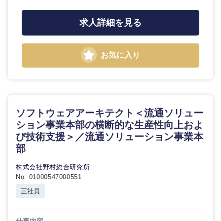
求人詳細を見る
選択する
選択する
選択する
選択する
お気に入り
ソフトウェアアーキテクト＜流通ソリュー
ション事業本部の横断的な生産性向上およ
び技術支援＞／流通ソリューション事業本
部
株式会社野村総合研究所
No. 01000547000551
正社員