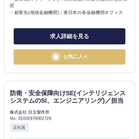
鳥取県
島根県
区
・顧客先(地域金融機関)：東日本の各金融機関オフィス
岡山県
広島県
求人詳細を見る
山口県
徳島県
香川県
愛媛県
お気に入り
高知県
防衛・安全保障向けSE(インテリジェンス
システムのSI、エンジニアリング)／担当
株式会社 日立製作所
No. 01002978002725
正社員