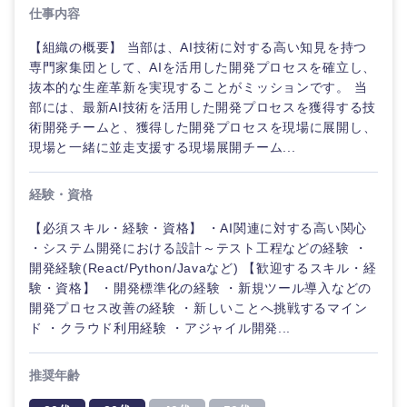
仕事内容
【組織の概要】 当部は、AI技術に対する高い知見を持つ
専門家集団として、AIを活用した開発プロセスを確立し、
抜本的な生産革新を実現することがミッションです。 当
部には、最新AI技術を活用した開発プロセスを獲得する技
術開発チームと、獲得した開発プロセスを現場に展開し、
現場と一緒に並走支援する現場展開チーム...
経験・資格
【必須スキル・経験・資格】 ・AI関連に対する高い関心
・システム開発における設計～テスト工程などの経験 ・
開発経験(React/Python/Javaなど) 【歓迎するスキル・経
ご希望の職種を選択してください
ご希望の職種を選択してください
ご希望の業界を選択してください
ご希望の勤務地を選択してください
ご希望条件を入力ください
験・資格】 ・開発標準化の経験 ・新規ツール導入などの
開発プロセス改善の経験 ・新しいことへ挑戦するマイン
ド ・クラウド利用経験 ・アジャイル開発...
経営企
経営企画・事業企画
商社・卸
北海道・東北地方
画・事業
すべての経営企画・事業企
希望年収
企画
画
推奨年齢
経営ボード
北海道
青森県
エネルギー・資源・環境