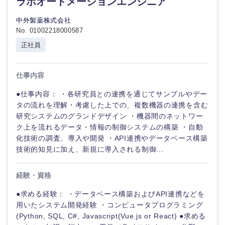
ラボオートメーションエンジニア
倉庫・運輸・物流
転勤なし
海外勤務あり
コンサル
技術職（IT）、Webサービス・制作、ゲーム
中外製薬株式会社
タント
No. 01002218000587
技術職（モノづくり）
小売・通販・外食
年間休日120日以
フルリモート
正社員
専門職
上
金融専門職
IT・通信
技術職
仕事内容
完全週休2日制
社宅・家賃補助有
（IT）、
メディカル
Webサー
●仕事内容： ・各研究員との連携を通じてサンプルやデー
ビス・制
WEBサービス
タの流れを理解・考慮した上での、複数機器の連携を含む
作、ゲー
不動産専門職
研究システムのグランドデザイン ・機器間のネットワー
ム
ク上を流れるデータ・情報の制御システムの構築 ・自動
コンサル・シンクタンク
化技術の調査、導入や開発 ・API連携やデータベース構築
建設・施工管理
技術職
技術的知見に加え、新規に導入される制御...
（モノづ
広告・宣伝・印刷
くり）
事務職
経験・資格
金融専門
その他
マスメディア
●求める経験： ・データベース構築およびAPI連携などを
職
用いたシステム開発経験 ・コンピュータプログラミング
(Python, SQL, C#, Javascript(Vue.js or React) ●求める
エンターテイメント
メディカ