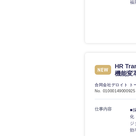
技術職（IT）、Webサービ
福
技術職（IT）、Webサービ
マスメディア
制作、ゲーム
技術職（モノづくり）
エンターテイメント
技術職（モノづくり）
法律・特許事務所・
金融専門職
人材・アウトソーシ
金融専門職
甲信越・北陸
メディカル
サービス
新潟県
メディカル
その他
不動産専門職
HR T
石川県
不動産専門職
機能変革
建設・施工管理
山梨県
合同会社デロイト ト
建設・施工管理
No. 01000149000925
事務職
事務職
その他
仕事内容
■
化
その他
ジ
効