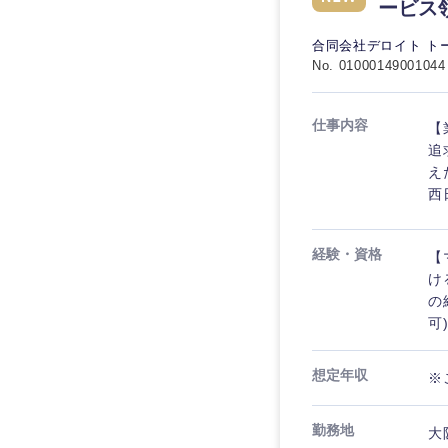
秋田県
管理
ービス
管理
電気・電子・半導体
宮城県
フリーワード
合同会社デロイト ト
SCM
SCM
素材・化学・金属
No. 01000149001044
福島県
食品・化粧品・アパ
人事
人事
こだわり条件を
仕事内容
【
メディカル・ヘルス
追
マーケティング
マーケティング
金融
え
急募
西
営業
建設・不動産
営業
倉庫・運輸・物流
スタートアップ企業
サービス
経験・資格
【
サービス
け
小売・通販・外食
の
クリエイティブ
クリエイティブ
IT・通信
転勤なし
可
コンサルタント
WEBサービス
コンサルタント
想定年収
※
年間休日120日以上
コンサル・シンクタ
専門職
専門職
広告・宣伝・印刷
勤務地
大