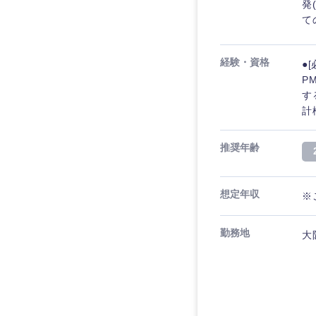
発
て
経験・資格
●
P
す
計
推奨年齢
想定年収
※
勤務地
大