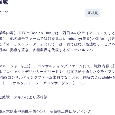
岩手県
事業管理
群馬県
領域
山形県
新規事業企画・立上げ
千葉県
ーマツ
正社員
M&A・事業投資
神奈川県
レル・消費財
経営企画
入力ください
業務内容】 DTCのRegion Unitでは、西日本のクライアントに対
ケア・ライフサイエンス
求し、他の総合ファームでは類を見ないIndustry(業界)とOffering
政策渉外
た「オーケストレーター」として、画一的ではない最適なサービス
第二新卒
上場
その他企画業務
日本に拠点を置き、各種業界を代表するグローバルレベ...
外資系企業
英語
マネージャー以上】 ・コンサルティングファームにて、職務内容に
るプロジェクトデリバリーのリードや、提案活動を通じたクライア
経験(コンサルティングファーム出身でなくとも、同等のCapabilit
海外勤務あり
フル
) 【コンサルタント・シニアコンサルタント】 コン...
ご経験、スキルにより応相談
完全週休2日制
社宅
ンク
阪府大阪市中央区今橋4-1-1 淀屋橋三井ビルディング