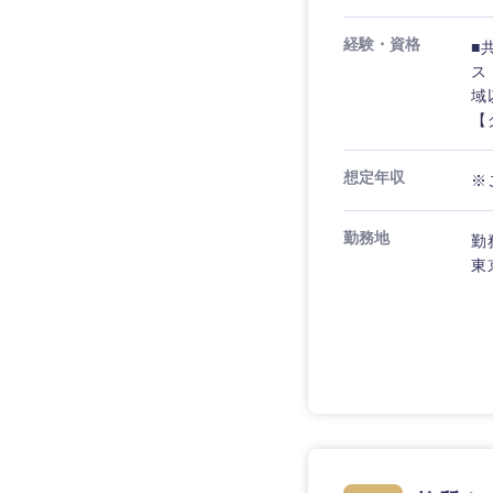
経験・資格
■
ス
域
【
想定年収
※
勤務地
勤
東
近畿地方
滋賀県
大阪府
奈良県