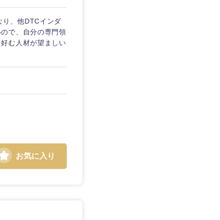
なり、他DTCインダ
いので、自分の専門領
を好む人材が望ましい
お気に入り
島根県
広島県
徳島県