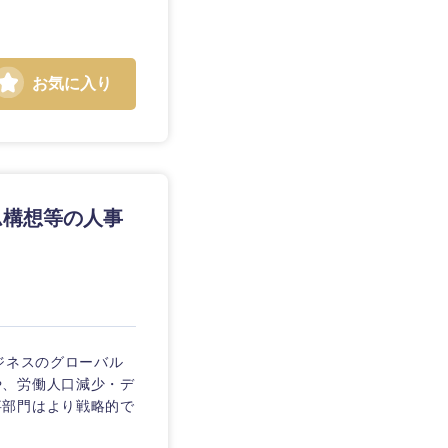
お気に入り
静岡県
ステム構想等の人事
三重県
ジネスのグローバル
や、労働人口減少・デ
事部門はより戦略的で