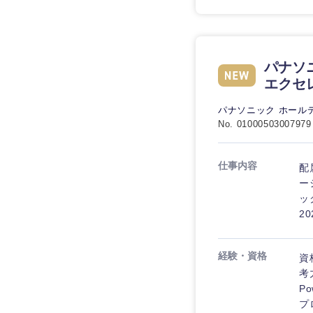
パナソ
エクセ
パナソニック ホール
No. 01000503007979
仕事内容
配
ー
ッ
2
経験・資格
資
考
P
プ