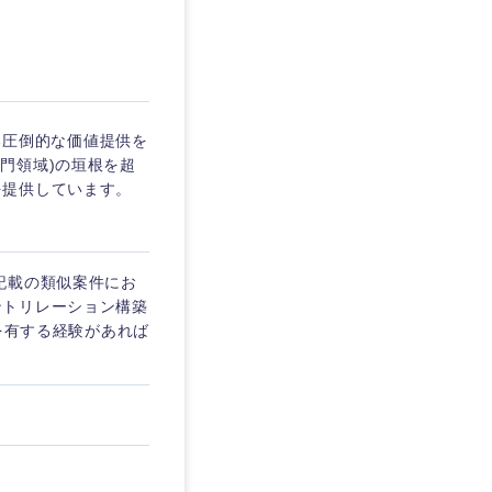
埼玉県
東京都
する圧倒的な価値提供を
(専門領域)の垣根を超
を提供しています。
企業
を活かす
記載の類似案件にお
ントリレーション構築
yを有する経験があれば
リモート
・家賃補助有