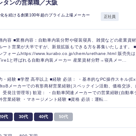
レタンの営業職／大阪
香川県
化を続ける創業100年超のプライム上場メーカー
正社員
高知県
務内容 ■業務内容：自動車内装分野や寝装寝具、雑貨などの産業資材
ルート営業が大半ですが、新規拡販もできる方を募集いたします。 
フォームhttps://www.kurabo.co.jp/chem/urethane.html 
Tire1と呼ばれる自動車内装メーカー 産業資材分野→寝具メー...
力・経験 ■学歴 高卒以上 ■経験 必須： ・基本的なPC操作スキル(Excel
BtoBメーカーでの有形商材営業経験(スペックイン活動、価格交渉
、受発注管理等) 歓迎： ・自動車関連メーカーでの営業経験(自動車
外営業経験 ・マネージメント経験 ■資格 必須：運転...
20代
30代
40代
50代