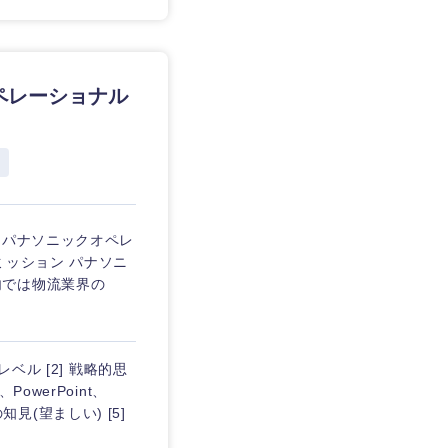
ペレーショナル
 パナソニックオペレ
ミッション パナソニ
内では物流業界の
ベル [2] 戦略的思
PowerPoint、
知見(望ましい) [5]