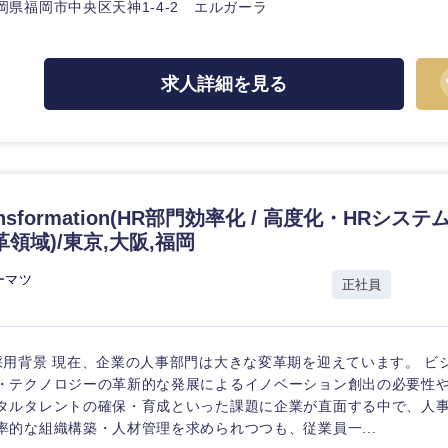
ス・制作、ゲーム
岡県福岡市中央区天神1-4-2 エルガーラ
ス・
選択する
求人詳細を見る
監査法人
ング
東海地方
富山県
岐阜県
ransformation(HR部門効率化 / 高度化・HRシ
福井県
愛知県
領域)/東京,大阪,福岡
長野県
ーマツ
正社員
採用背景 現在、企業の人事部門は大きな変革期を迎えています。 ビ
・テクノロジーの革新的な発展によるイノベーション創出の必要性
タルタレントの確保・育成といった課題に企業が直面する中で、人
率的な組織構築・人材管理を求められつつも、従業員一...