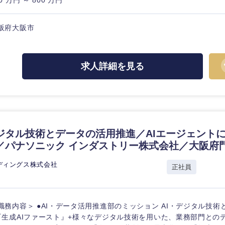
0 万円 ～ 800 万円
阪府大阪市
海外
求人詳細を見る
佐賀県
熊本県
宮崎県
デジタル技術とデータの活用推進／AIエージェントに
／パナソニック インダストリー株式会社／大阪府
沖縄県
ディングス株式会社
正社員
職務内容＞ ●AI・データ活用推進部のミッション AI・デジタル技
『生成AIファースト』+様々なデジタル技術を用いた、業務部門との