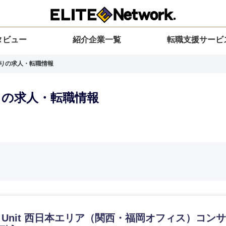
タビュー
紹介企業一覧
転職支援サービ
ありの求人・転職情報
ありの求人・転職情報
選択してください
選択してください
選択してください
を選択してください
力ください
地方
すべての経営企画・事業企画
関東地方
環境
青森県
事業企画・事業開発
茨城県
20代
30代
40代
50代
on Unit 西日本エリア（関西・福岡オフィス）コ