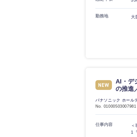
55
勤務地
大
九州・沖縄
福岡県
長崎県
大分県
AI・
の推進
鹿児島県
パナソニック ホール
No. 01000503007981
仕事内容
＜
1