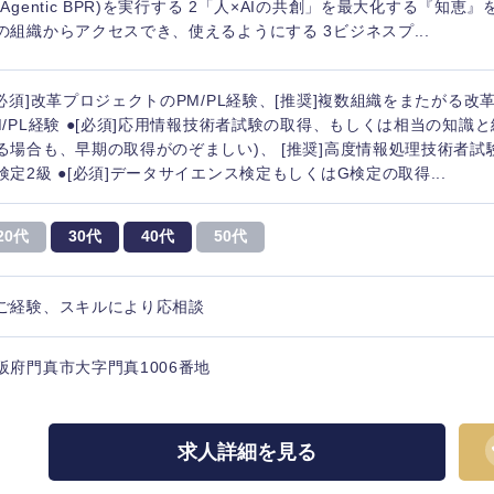
(Agentic BPR)を実行する 2「人×AIの共創」を最大化する『知恵
の組織からアクセスでき、使えるようにする 3ビジネスプ...
[必須]改革プロジェクトのPM/PL経験、[推奨]複数組織をまたがる
M/PL経験 ●[必須]応用情報技術者試験の取得、もしくは相当の知識
る場合も、早期の取得がのぞましい)、 [推奨]高度情報処理技術者試験(
検定2級 ●[必須]データサイエンス検定もしくはG検定の取得...
20代
30代
40代
50代
ご経験、スキルにより応相談
阪府門真市大字門真1006番地
選択する
選択する
選択する
選択する
求人詳細を見る