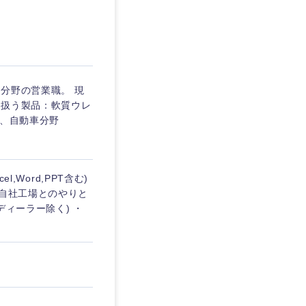
愛媛県
分野の営業職。 現
■扱う製品：軟質ウレ
販売先は、自動車分野
,Word,PPT含む)
、自社工場とのやりと
ディーラー除く) ・