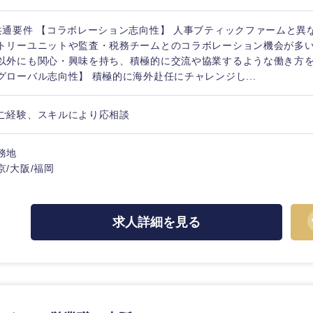
共通要件 【コラボレーション志向性】 人事ブティックファームと異
トリーユニットや監査・税務チームとのコラボレーション機会が多
以外にも関心・興味を持ち、積極的に交流や協業するような働き方
グローバル志向性】 積極的に海外赴任にチャレンジし...
ご経験、スキルにより応相談
務地
京/大阪/福岡
求人詳細を見る
中国・四国地方
京都府
鳥取県
兵庫県
岡山県
和歌山県
山口県