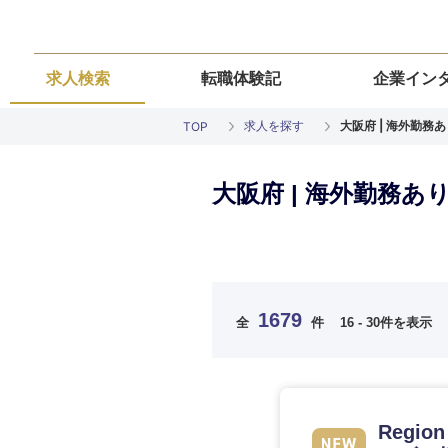
求人検索
転職体験記
企業イン
求人を探す
大阪府 | 海外勤務
TOP
大阪府 | 海外勤務
ご希望の職種を
ご希望の職種を
ご希望の業界を
ご希望の勤務地
ご希望条件を入
1679
全
件
16 - 30件を表示
希望年収
経営企画・事業企画
経営企画・事業企画
商社・卸
北海道・東北
エネルギー・資源・
経営ボード
経営ボード
北海道
推奨年齢
Regi
自動車・機械・船舶