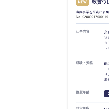
軟質ウ
繊維事業を原点に多角
No. 02009217000119
仕事内容
業
状
タン
→
経験・資格
能
・
り
海
推奨年齢
想定年収