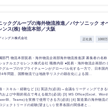
ニックグループの海外物流推進／パナソニック オ
レンス(株) 物流本部／大阪
ディングス株式会社
正社員
1000万
属部門 物流本部貿易・海外物流企画部海外物流推進課 募集者の名称
ショナルエクセレンス株式会社 職務内容 ●貿易・海外物流企画部の
クグループのサプライチェーンがグローバル化する一方で、日本国
024年問題、国際物流では地政学リスクの顕在化による国...
格・スキル・経験など [1] 英語力(必須)→会議をリーディングできるレ
力および中期的視点で考える能力(必須) [3] MS Office(Excel、Word、
owerBI、Teams)を実務で使用できる方(必須) [4] 製造業の海外物流の
ロジェクトリードの経験(望ましい) 世界各国の関係者と...