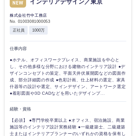
インテリアデザイン／東京
株式会社竹中工務店
選択する
選択する
選択する
選択する
No. 01003081000053
正社員
1000万
仕事内容
●ホテル、オフィスワークプレイス、商業施設を中心と
し、その他多様な分野における建物のインテリア設計 ●デ
ザインコンセプトの策定、平面天井伏展開図などの図面作
成、部分詳細図の作成 ●色彩計画、仕上材料の選定、家具
什器等の設計や選定、サインデザイン、アートワーク選定
●着彩図面や3D CADなどを用いたデザインプ...
経験・資格
【必須】 ●専門学校卒業以上 ●オフィス、宿泊施設、商業
施設等のインテリア設計実務経験 ●一級建築士、二級建築
士またはインテリアプランナーのいずれかの資格を保有し