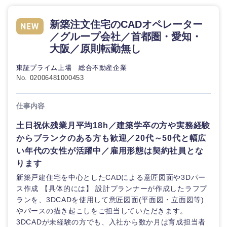
新築注文住宅のCADオペレーター
／グループ会社／首都圏・愛知・
大阪／原則転勤無し
東証プライム上場 総合不動産企業
No. 02006481000453
仕事内容
土日祝休残業月平均18h／建築学卒の方や実務経験
からブランクのある方も歓迎／20代～50代と幅広
い年代の女性が活躍中／雇用形態は契約社員とな
ります
新築戸建住宅を中心としたCADによる意匠図面や3Dパー
ス作成 【具体的には】 設計プランナーが作成したラフプ
ランを、3DCADを使用して意匠図面(平面図・立面図等)
やパースの描き起こしをご担当していただきます。
3DCADが未経験の方でも、入社から数か月は育成担当者