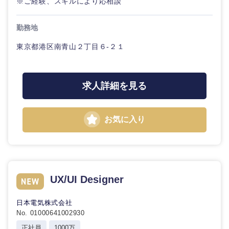
※ご経験、スキルにより応相談
20代
30代
経営ボー
事業企画・事業開発
管理
推奨年齢
ド
秋田県
岩手県
自動車・機械・船舶
勤務地
40代
50代
事業管理
SCM
管理
東京都港区南青山２丁目６-２１
宮城県
山形県
電気・電子・半導体
人事
新規事業企画・立上げ
SCM
福島県
求人詳細を見る
素材・化学・金属
フリーワード
マーケティング
M&A・事業投資
人事
営業
食品・化粧品・アパレル・消費財
マーケテ
お気に入り
こだわり条件を入力ください
経営企画
ィング
サービス
急募
第二新卒
メディカル・ヘルスケア・ライフサイエンス
政策渉外
営業
クリエイティブ
スタートアップ企
その他企画業務
金融
UX/UI Designer
上場企業
サービス
業
コンサルタント
日本電気株式会社
クリエイ
建設・不動産
外資系企業
英語を活かす
No. 01000641002930
ティブ
専門職
正社員
1000万