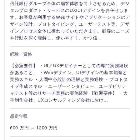
鹿児島県
沖縄県
信託銀行グループ全体の顧客体験を向上させるため、デジ
タルプロダクト・サービスのUX/UIデザインをお任せしま
す。お客様が利用するWebサイトやアプリケーションのデ
ザイン設計、プロトタイピング、ユーザーテスト等、デザ
インプロセス全体に携わっていただきます。顧客のニーズ
や行動を深く理解し、使いやすく、かつ信...
経験・資格
【必須要件】 ・UI／UXデザイナーとしての専門実務経験
があること。 ・Webデザイン、UIデザインの基本知識と
実務スキル ・人間中心設計の理解と実務経験 ・プロトタ
イプ作成スキル ・ユーザーインタビュー、ユーザビリテ
ィテスト等のリサーチ業務の実施経験 【歓迎要件】 ・大
手制作会社、UXコンサルティング会社におけ...
想定年収
600 万円 ～ 1200 万円