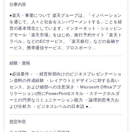
仕事内容
●楽天・事業について 楽天グループは、「イノベーション
を通じて、人々と社会をエンパワーメントする」ことを経
営の基本理念としています。インターネット・ショッピン
グモール「楽天市場」をはじめ、旅行予約サイト「楽天ト
ラベル」などのECサービス、「楽天銀行」などの金融サ
ービス、携帯通信サービス、プロスポーツ...
経験・資格
●必須要件： ・経営幹部向けのビジネスプレゼンテーショ
ン資料の作成経験 ・レイアウトとデザインに対する高い
センス、および細部への注意深さ ・Microsoft Officeアプ
ご希望の職種を選択してください
ご希望の職種を選択してください
ご希望の業界を選択してください
ご希望の勤務地を選択してください
ご希望条件を入力ください
リケーション(特にPowerPoint)スキル ・ステークホルダ
ーとの円滑なコミュニケーション能力 ・論理的思考力お
よび分析力 ・ビジネスレベルの日本語 ●...
経営企
経営企画・事業企画
商社・卸
北海道・東北地方
画・事業
すべての経営企画・事業企
希望年収
企画
画
想定年収
経営ボード
北海道
青森県
エネルギー・資源・環境