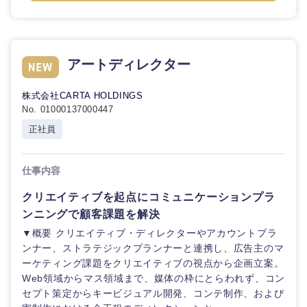
鳥取県
島根県
岡山県
広島県
アートディレクター
山口県
徳島県
株式会社CARTA HOLDINGS
No. 01000137000447
香川県
愛媛県
正社員
高知県
仕事内容
クリエイティブを起点にコミュニケーションプラ
ンニングで顧客課題を解決
▼概要 クリエイティブ・ディレクターやアカウントプラ
ンナー、ストラテジックプランナーと連携し、広告主のマ
ーケティング課題をクリエイティブの視点から企画立案。
Web領域からマス領域まで、媒体の枠にとらわれず、コン
セプト策定からキービジュアル開発、コンテ制作、および