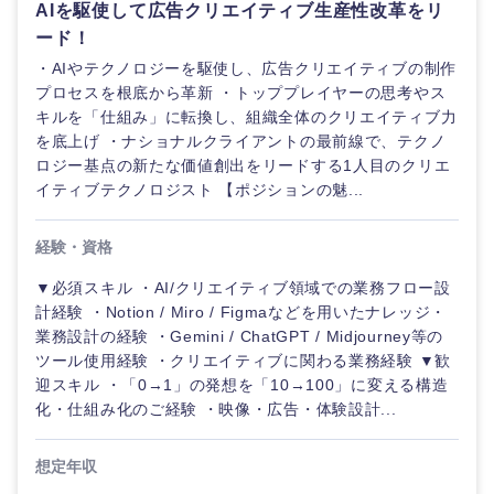
AIを駆使して広告クリエイティブ生産性改革をリ
ード！
・AIやテクノロジーを駆使し、広告クリエイティブの制作
プロセスを根底から革新 ・トッププレイヤーの思考やス
キルを「仕組み」に転換し、組織全体のクリエイティブ力
を底上げ ・ナショナルクライアントの最前線で、テクノ
ロジー基点の新たな価値創出をリードする1人目のクリエ
イティブテクノロジスト 【ポジションの魅...
経験・資格
▼必須スキル ・AI/クリエイティブ領域での業務フロー設
計経験 ・Notion / Miro / Figmaなどを用いたナレッジ・
業務設計の経験 ・Gemini / ChatGPT / Midjourney等の
ツール使用経験 ・クリエイティブに関わる業務経験 ▼歓
迎スキル ・「0→1」の発想を「10→100」に変える構造
化・仕組み化のご経験 ・映像・広告・体験設計...
想定年収