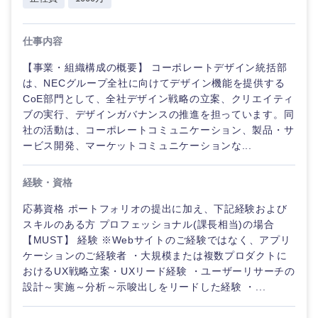
倉庫・運輸・物流
転勤なし
海外勤務あり
コンサル
技術職（IT）、Webサービス・制作、ゲーム
タント
仕事内容
技術職（モノづくり）
小売・通販・外食
年間休日120日以
フルリモート
専門職
【事業・組織構成の概要】 コーポレートデザイン統括部
上
は、NECグループ全社に向けてデザイン機能を提供する
金融専門職
CoE部門として、全社デザイン戦略の立案、クリエイティ
IT・通信
技術職
完全週休2日制
社宅・家賃補助有
ブの実行、デザインガバナンスの推進を担っています。同
（IT）、
メディカル
Webサー
社の活動は、コーポレートコミュニケーション、製品・サ
ビス・制
WEBサービス
ービス開発、マーケットコミュニケーションな...
作、ゲー
不動産専門職
ム
経験・資格
コンサル・シンクタンク
建設・施工管理
技術職
応募資格 ポートフォリオの提出に加え、下記経験および
（モノづ
スキルのある方 プロフェッショナル(課長相当)の場合
広告・宣伝・印刷
くり）
事務職
【MUST】 経験 ※Webサイトのご経験ではなく、アプリ
ケーションのご経験者 ・大規模または複数プロダクトに
金融専門
その他
マスメディア
おけるUX戦略立案・UXリード経験 ・ユーザーリサーチの
職
設計～実施～分析～示唆出しをリードした経験 ・...
エンターテイメント
メディカ