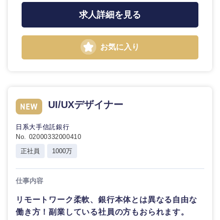
求人詳細を見る
お気に入り
UI/UXデザイナー
九州・沖縄
日系大手信託銀行
No. 02000332000410
福岡県
佐賀県
正社員
1000万
長崎県
熊本県
仕事内容
大分県
宮崎県
リモートワーク柔軟、銀行本体とは異なる自由な
働き方！副業している社員の方もおられます。