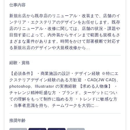
海外
仕事内容
新規出店から既存店のリニューアル・改装まで、店舗のイ
ンテリア・エクステリアのデザインをお任せします。既存
店のリニューアル・改修に関しては、店舗の状況・課題や
目指す姿によって、内外装からサインまで範囲も規模もさ
まざまな案件があります。時間をかけて部署横断で対応す
る新規出店のデザインや大規模改修から...
経験・資格
【必須条件】 ・商業施設の設計・デザイン経験 ※特にエ
クステリアデザイン経験のある方歓迎 ・CAD(JW CAD)、
photoshop、Illustrator の実務経験 【求める人物像】 ・
チャレンジ精神旺盛な方 ・ブランド、ターゲットについ
ての理解をもって制作に臨める方 ・トレンドに敏感な方
・当事者意識を持ち、チームワークを大切に...
推奨年齢