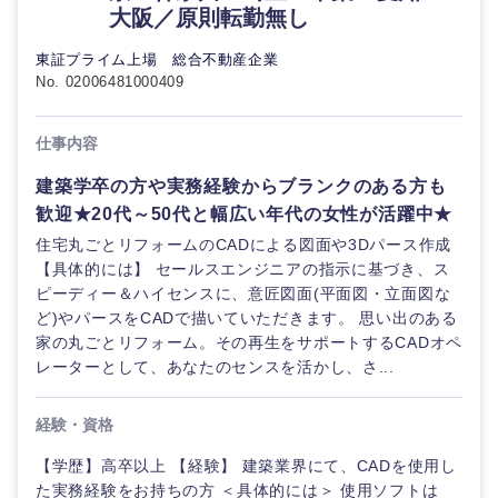
大阪／原則転勤無し
東証プライム上場 総合不動産企業
No. 02006481000409
仕事内容
建築学卒の方や実務経験からブランクのある方も
歓迎★20代～50代と幅広い年代の女性が活躍中★
住宅丸ごとリフォームのCADによる図面や3Dパース作成
【具体的には】 セールスエンジニアの指示に基づき、ス
ピーディー＆ハイセンスに、意匠図面(平面図・立面図な
ど)やパースをCADで描いていただきます。 思い出のある
家の丸ごとリフォーム。その再生をサポートするCADオペ
レーターとして、あなたのセンスを活かし、さ...
経験・資格
【学歴】高卒以上 【経験】 建築業界にて、CADを使用し
た実務経験をお持ちの方 ＜具体的には＞ 使用ソフトは