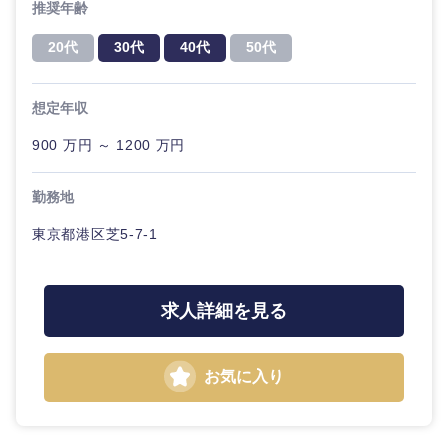
推奨年齢
ル
20代
30代
40代
50代
法律・特許事務所・監査法人
不動産専
門職
想定年収
人材・アウトソーシング
建設・施
900 万円 ～ 1200 万円
工管理
関東地方
サービス
勤務地
事務職
茨城県
栃木県
その他
東京都港区芝5-7-1
その他
群馬県
埼玉県
求人詳細を見る
千葉県
東京都
お気に入り
神奈川県