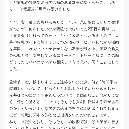
うど前職の異動で比較的余裕のある部署に変わったこともあ
り、1年程度冷却期間を設けました。
ただ、実年齢上の焦りもありましたが、思い悩むばかりで整理
がつかず、何をしたいのか明確ではないまま2回目を再開し、
「事業会社に行ってみたい」という漠然とした考えのみで、大
手の転職サイトに加えていくつか他のサービスを見ながら活動
を再開。これでいいのかわからない不安が残る中、国家公務員
の転職を多く支援しているエリートネットワーク様に、この際
どうしたらいいのか？から相談しようと思い、伺うことにしま
した。
登録後、松井様よりすぐにご連絡をいただき、何と2時間半も
時間をいただいて、じっくりとお話をさせていただきました。
松井様との面談で印象的だったのは、表面的なことばかりでな
く、傍から見ると「こいつはそもそも真剣に転職する気がある
のか」といったような内容の話まで率直に聞き出されてしまう
ほど、転職に関する的確なご指摘をいただいたことです。
私も、上記のとおり、そもそもこの段階では、どの業界に行き
たいとは考えられていなかったにも関わらず、なんとなくの