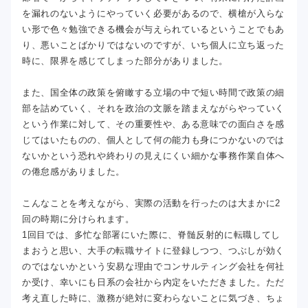
を漏れのないようにやっていく必要があるので、横槍が入らな
い形で色々勉強できる機会が与えられているということでもあ
り、悪いことばかりではないのですが、いち個人に立ち返った
時に、限界を感じてしまった部分がありました。
また、国全体の政策を俯瞰する立場の中で短い時間で政策の細
部を詰めていく、それを政治の文脈を踏まえながらやっていく
という作業に対して、その重要性や、ある意味での面白さを感
じてはいたものの、個人として何の能力も身につかないのでは
ないかという恐れや終わりの見えにくい細かな事務作業自体へ
の倦怠感がありました。
こんなことを考えながら、実際の活動を行ったのは大まかに2
回の時期に分けられます。
1回目では、多忙な部署にいた際に、脊髄反射的に転職してし
まおうと思い、大手の転職サイトに登録しつつ、つぶしが効く
のではないかという安易な理由でコンサルティング会社を何社
か受け、幸いにも日系の会社から内定をいただきました。ただ
考え直した時に、激務が絶対に変わらないことに気づき、ちょ