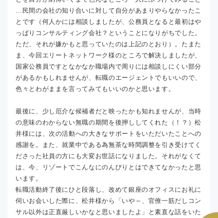
…民間の会社の知り合いに対して自分があまりやらなかったこ
とです（何人かには相談しましたが、公務員となると最初はや
っぱりコンサルティング会社？ということになりがちでした。
ただ、それが嫌かもと思っていたのは上記のとおり）。たまた
ま、今回エリートネットワーク様のところで解決しましたが、
国家公務員ですとなかなか職場内で周りには相談しにくい部分
があるかもしれませんが、転職のエージェントでもいいので、
色々とわがままを言ってみてもいいのかと思います。
最後に、少し厄介な候補者だと映ったかも知れませんが、当時
の意味のわからない無職の期間を後押ししてくれた（！？）松
井様には、次の活動への大きなサポートをいただいたことへの
感謝を。また、就業中である為無茶な時間調整を引き受けてく
ださった社員の方にも大変お世話になりました。それがなくて
は、今、リゾートでこんなにのんびりとはできてなかったと思
います。
転職活動終了後にひと段落し、改めて銀座のオフィスにお礼に
伺いお会いした際に、松井様から「いや～、官僚一筋だしコン
サル以外は正直厳しいかなと思いましたよ」と素直な話をいた