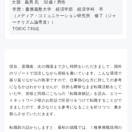
大淵 義男 氏 32歳 / 男性
学歴：慶應義塾大学 経済学部 経済学科 卒
（メディア・コミュニケーション研究所 修了（ジャ
ーナリズム論専攻））
TOEIC 730点
現在、退職後、次の職場まで少し時間をいただきまして、国外
のリゾートで沈没しながら原稿を書いています。こんな環境で
振り返りながらの執筆ですので、仕事熱心な方に対しての参考
になるかはわかりませんが、目的も曖昧なまま転職活動をして
いた中、皆様と同様にこちらの『転職体験記』を読み、エリー
トネットワーク様のお世話で区切りをつけて転職することがで
きましたので、多少なりとも参考になることを祈りつつ、書き
散らさせていただきます。
転職前の話からしますと、最初の就職では、Ⅰ種事務職採用の