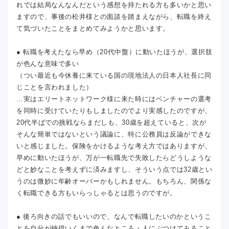
れでは結局なんなんだという感想を持たれる方も多いかと思い
ますので、事後の松井様との面談を踏まえながら、転職を終え
て気づいたことをまとめてみようかと思います。
● 転職を考えたなら早め（20代中盤）に動いたほうが、選択肢
が色んな意味で多い
（つい最近も今休養に来ている国の現地法人の日本人社長に同
じことを言われました）
…実はエリートネットワーク様に来た時にはベンチャーの選考
を同時に受けていたりもしましたのでより実感したのですが、
20代半ばでの挑戦ならまだしも、30歳を超えていると、次が
そんな簡単ではないという議論に、特に公務員は反論ができな
いと感じました。保険をかけるような考え方ではありますが、
早めに動いたほうが、万が一転職先で失敗したらどうしような
どと妙なことを考えずに済みますし、そういう点では32歳とい
うのは微妙に年齢オーバーかもしれません。もちろん、関係な
く転職できる方もいらっしゃるとは思うのですが。
● 後ろ向きの話でもいいので、なんで転職したいのかというこ
とを自分が納得いくまで色んなところ・人にぶつけてみること