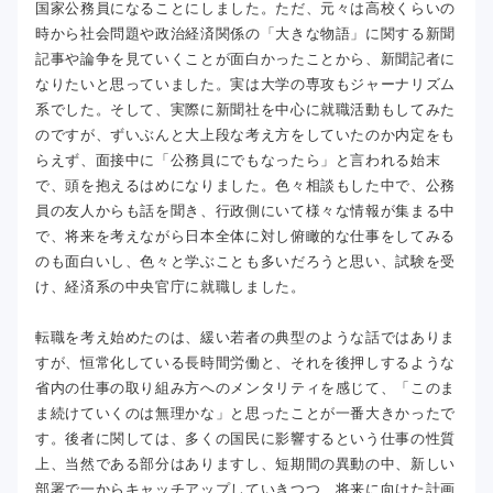
国家公務員になることにしました。ただ、元々は高校くらいの
時から社会問題や政治経済関係の「大きな物語」に関する新聞
記事や論争を見ていくことが面白かったことから、新聞記者に
なりたいと思っていました。実は大学の専攻もジャーナリズム
系でした。そして、実際に新聞社を中心に就職活動もしてみた
のですが、ずいぶんと大上段な考え方をしていたのか内定をも
らえず、面接中に「公務員にでもなったら」と言われる始末
で、頭を抱えるはめになりました。色々相談もした中で、公務
員の友人からも話を聞き、行政側にいて様々な情報が集まる中
で、将来を考えながら日本全体に対し俯瞰的な仕事をしてみる
のも面白いし、色々と学ぶことも多いだろうと思い、試験を受
け、経済系の中央官庁に就職しました。
転職を考え始めたのは、緩い若者の典型のような話ではありま
すが、恒常化している長時間労働と、それを後押しするような
省内の仕事の取り組み方へのメンタリティを感じて、「このま
ま続けていくのは無理かな」と思ったことが一番大きかったで
す。後者に関しては、多くの国民に影響するという仕事の性質
上、当然である部分はありますし、短期間の異動の中、新しい
部署で一からキャッチアップしていきつつ、将来に向けた計画