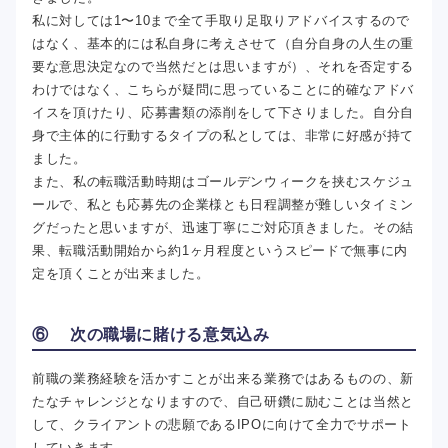
私に対しては1〜10まで全て手取り足取りアドバイスするので
はなく、基本的には私自身に考えさせて（自分自身の人生の重
要な意思決定なので当然だとは思いますが）、それを否定する
わけではなく、こちらが疑問に思っていることに的確なアドバ
イスを頂けたり、応募書類の添削をして下さりました。自分自
身で主体的に行動するタイプの私としては、非常に好感が持て
ました。
また、私の転職活動時期はゴールデンウィークを挟むスケジュ
ールで、私とも応募先の企業様とも日程調整が難しいタイミン
グだったと思いますが、迅速丁寧にご対応頂きました。その結
果、転職活動開始から約1ヶ月程度というスピードで無事に内
定を頂くことが出来ました。
⑥ 次の職場に賭ける意気込み
前職の業務経験を活かすことが出来る業務ではあるものの、新
たなチャレンジとなりますので、自己研鑽に励むことは当然と
して、クライアントの悲願であるIPOに向けて全力でサポート
していきます。