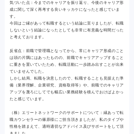
気づいた点：今までのキャリアを振り返り、今後のキャリア形
成に関して深く再考する良いキッカケになったと感じていま
す。
今回はご縁があって転職するという結論に至りましたが、転職
しないという結論になったとしても非常に有意義な時間だった
と考えております。
反省点：前職で管理職となってから、常にキャリア形成のこと
は頭の片隅にはあったものの、前職でキャリアアップすること
に重きを置いていたため、転職活動に一歩踏み出すことが出来
ていませんでした。
しかし結局、転職を決意したので、転職することも見据えた準
備（業界理解、企業研究、資格取得等）や、前職でのキャリア
アップを蔑ろにしてでも幅広い業務経験を積んでおけばよかっ
たと感じています。
（株）エリートネットワークのサポートについて：縁あって転
職カウンセラーの篠原様にご担当頂きましたが、私のタイプや
性格を踏まえて、適時適切なアドバイス及びサポートをして頂
きました。