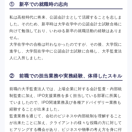
① 新卒での就職時の志向
私は高校時代に将来、公認会計士として活躍することを志しま
した。そのため、新卒時は大学在学中の公認会計士試験合格に
向けて勉強しており、いわゆる新卒の就職活動の経験はありま
せん。
大学在学中の合格は叶わなかったのですが、その後、大学院に
進学し、大学院在学中に公認会計士試験に合格し、大手監査法
人に入所しました。
② 前職での担当業務や実務経験、体得したスキル
前職の大手監査法人では、上場企業に対する会計監査・内部統
制監査に加え、IPO支援業務を多く担当している部署に所属し
ていましたので、IPO関連業務及び各種アドバイザリー業務も
経験することが出来ました。
監査業務を通じて、会社のビジネスや内部統制を理解すること
が出来たことに加え、クライアントの様々な役職の方に対して
ヒアリングする機会があり、ビジネスや物事の考え方を身に付