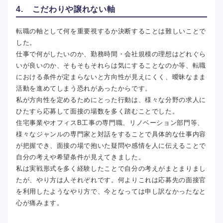
4. こだわりや譲れない軸
転職の軸として何を重要視するか決断することは難しいことで
した。
仕事で何がしたいのか、勤務時間・会社規模の理想はどれぐら
いが良いのか、そもそもそれらは気にすることなのか等、転職
における条件が定まらないと方向性が見えにくく、曖昧なまま
活動を進めてしまう恐れがあったからです。
私が方向性を定めるためにとった行動は、様々な分野の求人に
ひたすら応募して面接の場数を多く踏むことでした。
住宅事業やオフィスB工事の専門職、リノベーション部門等、
様々なジャンルの専門家と対話をすることで具体的な仕事内容
が把握でき、面接の場で抱いた疑問や感情を人に伝えることで
自分の考えや希望条件が見えてきました。
私は実戦形式を多く経験したことで自分の考えがまとまりまし
たが、やり方は人それぞれです。何よりこれは応募先の面接官
を利用したようなやり方で、今となっては申し訳なかったなと
心が痛みます。