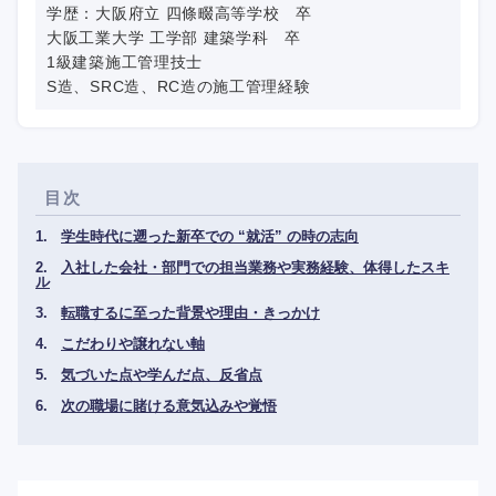
学歴：大阪府立 四條畷高等学校 卒
大阪工業大学 工学部 建築学科 卒
1級建築施工管理技士
S造、SRC造、RC造の施工管理経験
目次
学生時代に遡った新卒での “就活” の時の志向
入社した会社・部門での担当業務や実務経験、体得したスキ
ル
転職するに至った背景や理由・きっかけ
こだわりや譲れない軸
気づいた点や学んだ点、反省点
次の職場に賭ける意気込みや覚悟