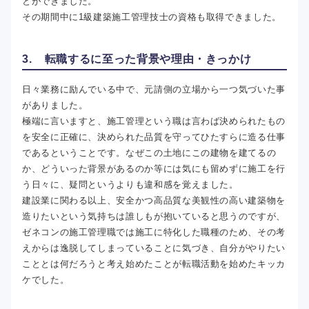
とができました。
その期間中に1級建築施工管理技士の資格も取得できました。
3. 転職するに至った背景や理由・きっかけ
日々業務に励んでいる中で、元請側の立場から一つ気づいた事
がありました。
極端に言いますと、施工管理という職は言わば決められたもの
を安全に正確に、決められた品質を守ってひたすらに造る仕事
であるということです。なぜこの土地にこの建物を建てるの
か、どういった背景があるのか等には気にも留めずに施工を行
う日々に、疑問というよりも違和感を覚えました。
建設業に関わる以上、安全かつ高品質な美観性の高い建築物を
造りたいという気持ちは誰しもが抱いていると思うのですが、
ゼネコンの施工管理職では施工に特化した職種のため、その考
えからは逸脱してしまっていることに気づき、自分がやりたい
こととは何だろうと考え始めたことが転職活動を始めたキッカ
ケでした。