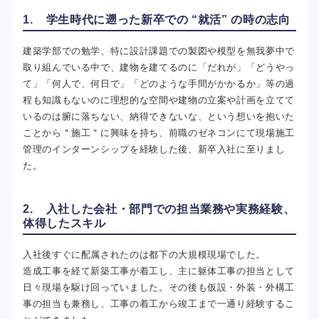
1. 学生時代に遡った新卒での “就活” の時の志向
建築学部での勉学、特に設計課題での製図や模型を無我夢中で
取り組んでいる中で、建物を建てるのに「だれが」「どうやっ
て」「何人で、何日で」「どのような手間がかかるか」等の過
程も知識もないのに理想的な空間や建物の立案や計画を立てて
いるのは腑に落ちない、納得できないな、という想いを抱いた
ことから＂施工＂に興味を持ち、前職のゼネコンにて現場施工
管理のインターンシップを経験した後、新卒入社に至りまし
た。
2. 入社した会社・部門での担当業務や実務経験、
体得したスキル
入社後すぐに配属されたのは都下の大規模現場でした。
造成工事を経て新築工事が着工し、主に躯体工事の担当として
日々現場を駆け回っていました。その後も仮設・外装・外構工
事の担当も兼務し、工事の着工から竣工まで一通り経験するこ