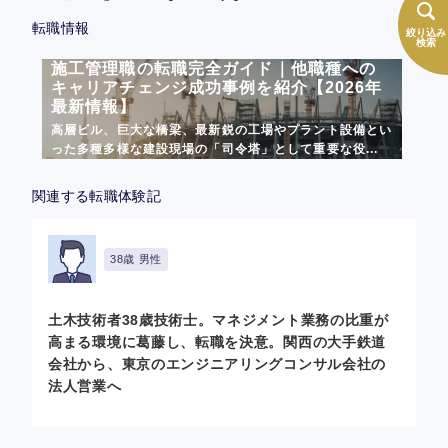
転職情報
絞り込み
検索
施工管理職の転職完全ガイド｜他職種への
キャリアチェンジ成功事例を紹介【2026年
最新情報】
高層ビル、巨大な橋梁、最新鋭の工場やプラント設備とい
った多種多様な建設現場の「司令塔」として重要な役...
関連する転職体験記
38歳 男性
土木技術者38歳技術士。マネジメント業務の比重が
高まる環境に葛藤し、転職を決意。関西の大手鉄道
会社から、東京のエンジニアリングコンサル会社の
法人営業へ