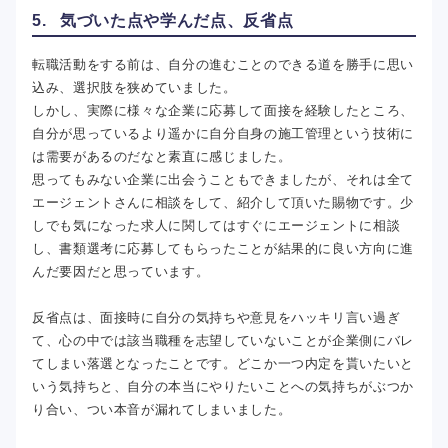
5. 気づいた点や学んだ点、反省点
転職活動をする前は、自分の進むことのできる道を勝手に思い
込み、選択肢を狭めていました。
しかし、実際に様々な企業に応募して面接を経験したところ、
自分が思っているより遥かに自分自身の施工管理という技術に
は需要があるのだなと素直に感じました。
思ってもみない企業に出会うこともできましたが、それは全て
エージェントさんに相談をして、紹介して頂いた賜物です。少
しでも気になった求人に関してはすぐにエージェントに相談
し、書類選考に応募してもらったことが結果的に良い方向に進
んだ要因だと思っています。
反省点は、面接時に自分の気持ちや意見をハッキリ言い過ぎ
て、心の中では該当職種を志望していないことが企業側にバレ
てしまい落選となったことです。どこか一つ内定を貰いたいと
いう気持ちと、自分の本当にやりたいことへの気持ちがぶつか
り合い、つい本音が漏れてしまいました。