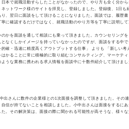
、日本で就職活動すらしたことがなかったので、やり方も全く分から
トネットワーク様のサイトを拝見し、登録しました。登録後、1日も
あり、翌日に面談をして頂けることになりました。面談では、履歴書
丁寧に確認するだけではなく、就職活動のやり方等を丁寧に説明して
いのかを面談を通して相談にも乗って頂きました。カウンセリングを
んとなくしかイメージを持っていなかったのですが、面談をする中で
を的確・迅速に精度高くアウトプットする仕事」 よりも 「新しい考
をはかることに常に積極的に取り組むコンサルティング、マーケティ
のような業務に携われる求人情報を面談中に十数件紹介して頂けまし
小中出さんに数件の企業様との1次面接を調整して頂きました。その
く自信が持てないことを相談しました。小中出さんは面接をするにあ
した。その解決策は、面接の際に聞かれる可能性が高そうな、様々な