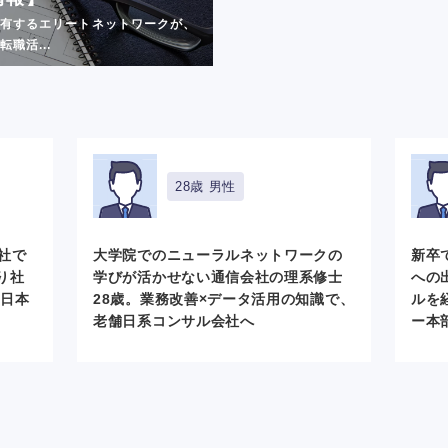
有するエリートネットワークが、
職活...
28歳 男性
会社で
大学院でのニューラルネットワークの
新卒
り社
学びが活かせない通信会社の理系修士
への
 日本
28歳。業務改善×データ活用の知識で、
ルを
老舗日系コンサル会社へ
ー本