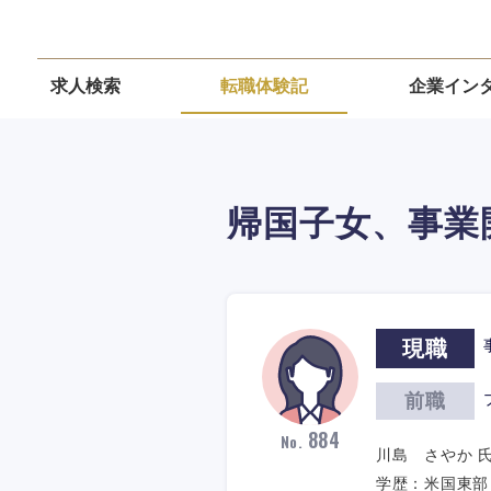
求人検索
転職体験記
企業イン
帰国子女、事業
現職
前職
884
No.
川島 さやか 氏 
学歴：米国東部