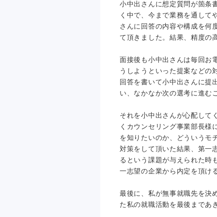
小中出さんに想定質問が箇条
く中で、今まで業務を通して
さんに回答の内容や構成を何
て頂きました。結果、精度の
面接後も小中出さんは毎回お
うしようといった提案などの
回答を書いて小中出さんに提
い、なかなか次の選考に進む
それを小中出さんが心配して
くカウンセリング事業部長様
を知りたいのか、どういうモ
対策をして頂いた結果、第一
るという課題が与えられた時
一志望の企業から内定を頂け
最後に、私が無事就職先を決
た私の就職活動を最後まであ