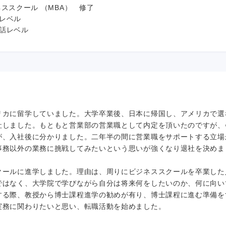
ネススクール （MBA） 修了
レベル
話レベル
リカに留学していました。大学卒業後、日本に帰国し、アメリカで選
社しました。もともと営業部の営業職として内定を頂いたのですが、
が、入社後に分かりました。二年半の間に営業職をサポートする立場
事務以外の業務に挑戦してみたいという思いが強くなり退社を決めま
クールに進学しました。理由は、周りにビジネススクールを卒業した
ではなく、大学院で学びながら自分は将来何をしたいのか、何に向い
する際、教授から博士課程進学の勧めが有り、博士課程に進む準備を
実務に関わりたいと思い、転職活動を始めました。