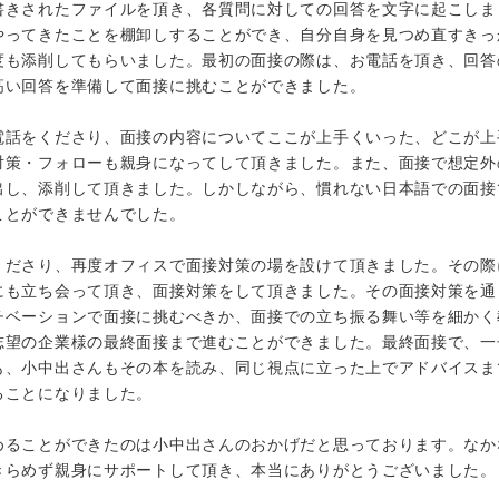
書きされたファイルを頂き、各質問に対しての回答を文字に起こしま
やってきたことを棚卸しすることができ、自分自身を見つめ直すきっ
度も添削してもらいました。最初の面接の際は、お電話を頂き、回答
高い回答を準備して面接に挑むことができました。
電話をくださり、面接の内容についてここが上手くいった、どこが上
対策・フォローも親身になってして頂きました。また、面接で想定外
出し、添削して頂きました。しかしながら、慣れない日本語での面接
ことができませんでした。
くださり、再度オフィスで面接対策の場を設けて頂きました。その際
にも立ち会って頂き、面接対策をして頂きました。その面接対策を通
チベーションで面接に挑むべきか、面接での立ち振る舞い等を細かく
志望の企業様の最終面接まで進むことができました。最終面接で、一
も、小中出さんもその本を読み、同じ視点に立った上でアドバイスま
ることになりました。
めることができたのは小中出さんのおかげだと思っております。なか
きらめず親身にサポートして頂き、本当にありがとうございました。