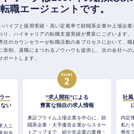
の転職エージェントです。
いパイプと採用実績・高い定着率で財閥系企業や上場企業
おり、ハイキャリアの転職支援実績が豊富にございます。
専任のカウンセラーが転職活動の各プロセスにおいて、職
に添削、退職にまつわるノウハウも提供し、次の会社への
サポートします。
セラー
”求人開拓”
による
社風
らない
豊富な独自の求人情報
東証プライム上場企業を中心に、財
内定
閥系企業・大手優良企業からスター
私た
求人ニ
トアップまで、紹介先企業の業種・
務先
業担当