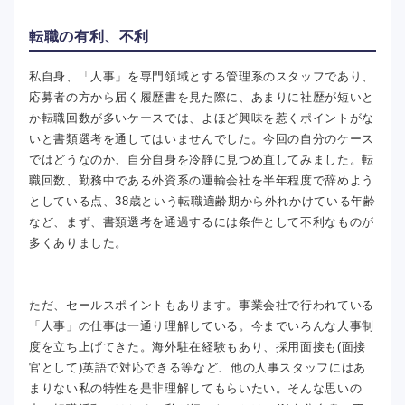
転職の有利、不利
私自身、「人事」を専門領域とする管理系のスタッフであり、
応募者の方から届く履歴書を見た際に、あまりに社歴が短いと
か転職回数が多いケースでは、よほど興味を惹くポイントがな
いと書類選考を通してはいませんでした。今回の自分のケース
ではどうなのか、自分自身を冷静に見つめ直してみました。転
職回数、勤務中である外資系の運輸会社を半年程度で辞めよう
としている点、38歳という転職適齢期から外れかけている年齢
など、まず、書類選考を通過するには条件として不利なものが
多くありました。
ただ、セールスポイントもあります。事業会社で行われている
「人事」の仕事は一通り理解している。今までいろんな人事制
度を立ち上げてきた。海外駐在経験もあり、採用面接も(面接
官として)英語で対応できる等など、他の人事スタッフにはあ
まりない私の特性を是非理解してもらいたい。そんな思いの