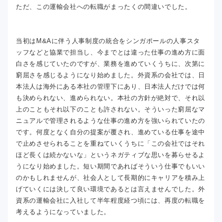
ただ、この運輸会社への転職がまったくの間違いでした。
当初はM&Aに伴う人事制度の統合をシンガポールの人事スタ
ッフなどと協業で担当し、今までとは違った仕事の進め方に面
白さを感じていたのですが、業務を進めていくうちに、次第に
窮屈さを感じるようになり始めました。外資系の会社では、日
本法人は海外にある本社の管理下にあり、日本法人だけでは何
も決められない、進められない。本社の方針が絶対で、それ以
上のこともそれ以下のことも許されない。そういった窮屈なマ
ニュアルで管理されるような仕事の進め方を強いられていたの
です。何度となく自分の提案が覆され、進めている仕事を途中
で止めさせられることを重ねていくうちに「この会社ではそれ
ほど長くは続かないな」というネガティブな思いを募らせるよ
うになり始めました。短い期間であればそういう仕事でもいい
のかもしれませんが、社会人として長期的にキャリアを積み上
げていくには決して良い環境であるとは言えませんでした。外
資系の運輸会社に入社して半年程度経つ頃には、再度の転職を
考えるようになっていました。