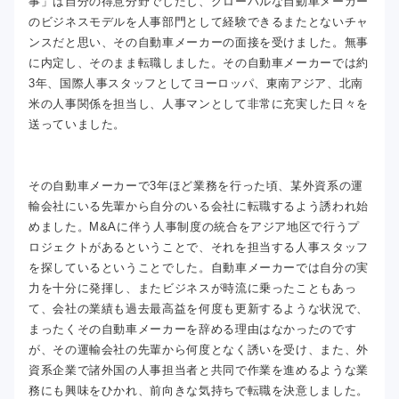
事」は自分の得意分野でしたし、グローバルな自動車メーカー
のビジネスモデルを人事部門として経験できるまたとないチャ
ンスだと思い、その自動車メーカーの面接を受けました。無事
に内定し、そのまま転職しました。その自動車メーカーでは約
3年、国際人事スタッフとしてヨーロッパ、東南アジア、北南
米の人事関係を担当し、人事マンとして非常に充実した日々を
送っていました。
その自動車メーカーで3年ほど業務を行った頃、某外資系の運
輸会社にいる先輩から自分のいる会社に転職するよう誘われ始
めました。M&Aに伴う人事制度の統合をアジア地区で行うプ
ロジェクトがあるということで、それを担当する人事スタッフ
を探しているということでした。自動車メーカーでは自分の実
力を十分に発揮し、またビジネスが時流に乗ったこともあっ
て、会社の業績も過去最高益を何度も更新するような状況で、
まったくその自動車メーカーを辞める理由はなかったのです
が、その運輸会社の先輩から何度となく誘いを受け、また、外
資系企業で諸外国の人事担当者と共同で作業を進めるような業
務にも興味をひかれ、前向きな気持ちで転職を決意しました。