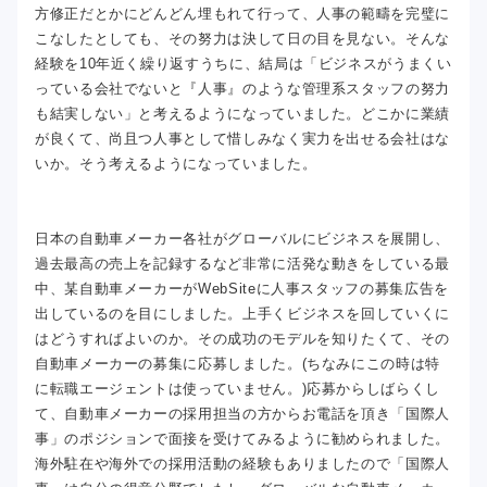
方修正だとかにどんどん埋もれて行って、人事の範疇を完璧に
こなしたとしても、その努力は決して日の目を見ない。そんな
経験を10年近く繰り返すうちに、結局は「ビジネスがうまくい
っている会社でないと『人事』のような管理系スタッフの努力
も結実しない」と考えるようになっていました。どこかに業績
が良くて、尚且つ人事として惜しみなく実力を出せる会社はな
いか。そう考えるようになっていました。
日本の自動車メーカー各社がグローバルにビジネスを展開し、
過去最高の売上を記録するなど非常に活発な動きをしている最
中、某自動車メーカーがWebSiteに人事スタッフの募集広告を
出しているのを目にしました。上手くビジネスを回していくに
はどうすればよいのか。その成功のモデルを知りたくて、その
自動車メーカーの募集に応募しました。(ちなみにこの時は特
に転職エージェントは使っていません。)応募からしばらくし
て、自動車メーカーの採用担当の方からお電話を頂き「国際人
事」のポジションで面接を受けてみるように勧められました。
海外駐在や海外での採用活動の経験もありましたので「国際人