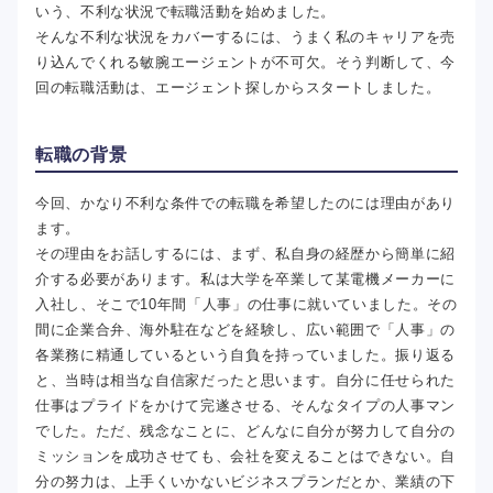
いう、不利な状況で転職活動を始めました。
そんな不利な状況をカバーするには、うまく私のキャリアを売
り込んでくれる敏腕エージェントが不可欠。そう判断して、今
回の転職活動は、エージェント探しからスタートしました。
転職の背景
今回、かなり不利な条件での転職を希望したのには理由があり
ます。
その理由をお話しするには、まず、私自身の経歴から簡単に紹
介する必要があります。私は大学を卒業して某電機メーカーに
入社し、そこで10年間「人事」の仕事に就いていました。その
間に企業合弁、海外駐在などを経験し、広い範囲で「人事」の
各業務に精通しているという自負を持っていました。振り返る
と、当時は相当な自信家だったと思います。自分に任せられた
仕事はプライドをかけて完遂させる、そんなタイプの人事マン
でした。ただ、残念なことに、どんなに自分が努力して自分の
ミッションを成功させても、会社を変えることはできない。自
分の努力は、上手くいかないビジネスプランだとか、業績の下