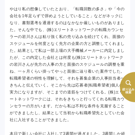
やはり私の想像していたとおり、「転職回数の多さ」や「今の
会社を1年足らずで辞めようとしていること」などがネックに
なり、書類選考を通過するのはなかなか厳しいものがありまし
た。そんな中でも、(株)エリートネットワークの転職カウンセ
ラーの岩川さんは粘り強く私の売り込みを続けてくれ、面接の
スケジュールを何度となく先方の企業の方と調整してくれまし
た。結果として私は一部上場の大手機械メーカーに内定しまし
たが、この内定した会社とは何度も(株)エリートネットワーク
の岩川さんが先方の人事の方と面接のスケジュールの調整を重
ね、一ヶ月くらい掛ってやっと面接に辿り着いた案件でした。
転職希望者の特性を理解して、それを募集企業の人事担当者へ
きちんと伝えていく。そこから先は応募者(転職希望者)個人の
絞り込み
実力になりますが、そこまでの道筋をつけてくれる。(株)エリ
検索
ートネットワークには、それをきちっと行ってくれる転職カウ
ンセラーの方がいます。だから私は不利な条件を克服すること
ができましたし、結果として当初から転職希望先としていた会
社に入社することができました。
本日で新しい会社に入社して3週間が過ぎました。3週間しか経