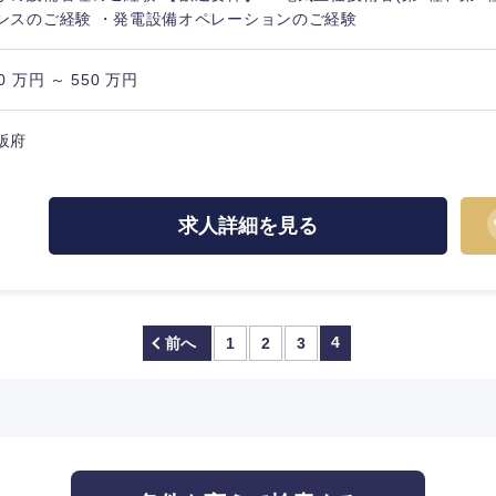
ンスのご経験 ・発電設備オペレーションのご経験
兵庫県
岡山県
和歌山県
山口県
0 万円 ～ 550 万円
香川県
阪府
高知県
求人詳細を見る
4
前へ
1
2
3