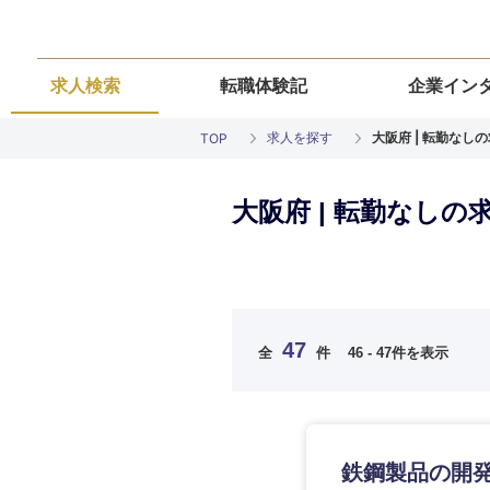
求人検索
転職体験記
企業イン
求人を探す
大阪府 | 転勤なし
TOP
大阪府 | 転勤なしの
ご希望の職種を
ご希望の職種を
ご希望の業界を
ご希望の勤務地
ご希望条件を入
希望年収
経営企画・事業企画
経営企画・事業企画
商社・卸
北海道・東北
47
全
件
46 - 47件を表示
エネルギー・資源・
経営ボード
経営ボード
北海道
推奨年齢
自動車・機械・船舶
秋田県
管理
管理
電気・電子・半導体
鉄鋼製品の開発
宮城県
フリーワード
SCM