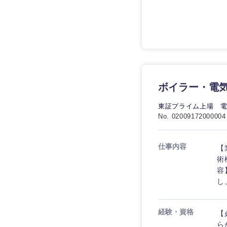
エンターテイメント
石川県
技術職（モノづくり）
法律・特許事務所・
山梨県
金融専門職
人材・アウトソーシ
金融専門職
メディカル
サービス
メディカル
その他
不動産専門職
ボイラー・電気
不動産専門職
建設・施工管理
東証プライム上場 
No. 02009172000004
建設・施工管理
事務職
事務職
仕事内容
【
その他
術
その他
容
し
近畿地方
経験・資格
【
滋賀県
ら