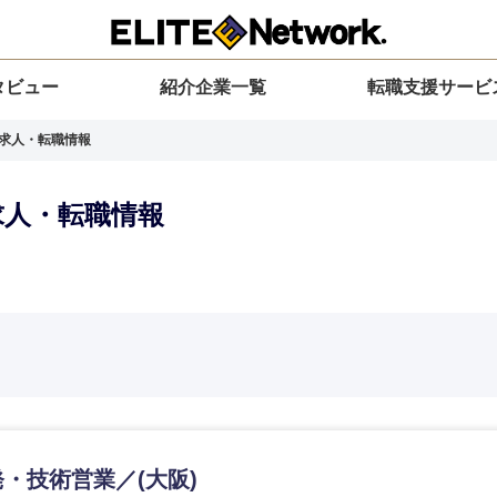
タビュー
紹介企業一覧
転職支援サービ
の求人・転職情報
求人・転職情報
選択してください
選択してください
選択してください
を選択してください
力ください
地方
すべての経営企画・事業企画
関東地方
環境
青森県
事業企画・事業開発
茨城県
20代
30代
40代
50代
岩手県
事業管理
群馬県
・技術営業／(大阪)
山形県
新規事業企画・立上げ
千葉県