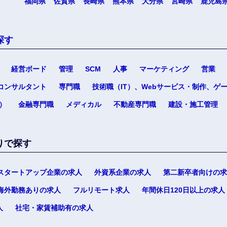
福岡県
佐賀県
長崎県
熊本県
大分県
宮崎県
鹿児島
探す
選択する
選択する
選択する
選択する
経営ボード
管理
SCM
人事
マーケティング
営業
コンサルタント
専門職
技術職（IT）、Webサービス・制作、ゲ
）
金融専門職
メディカル
不動産専門職
建設・施工管理
りで探す
スタートアップ企業の求人
外資系企業の求人
第二新卒者向けの求
海外勤務ありの求人
フルリモート求人
年間休日120日以上の求人
人
社宅・家賃補助有の求人