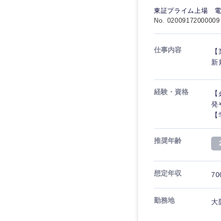
SCM
素材・化学・金属
東証プライム上場 
福島県
食品・化粧品・アパ
No. 02009172000009
人事
人事
こだわり条件を
メディカル・ヘルス
マーケティング
仕事内容
マーケティング
【
金融
急募
新
営業
建設・不動産
営業
経験・資格
【
倉庫・運輸・物流
スタートアップ企業
サービス
サービス
発
小売・通販・外食
【
クリエイティブ
クリエイティブ
IT・通信
転勤なし
推奨年齢
コンサルタント
WEBサービス
コンサルタント
年間休日120日以上
コンサル・シンクタ
専門職
想定年収
70
専門職
甲信越・北陸
広告・宣伝・印刷
技術職（IT）、Webサービ
勤務地
技術職（IT）、Webサービ
大
マスメディア
新潟県
制作、ゲーム
技術職（モノづくり）