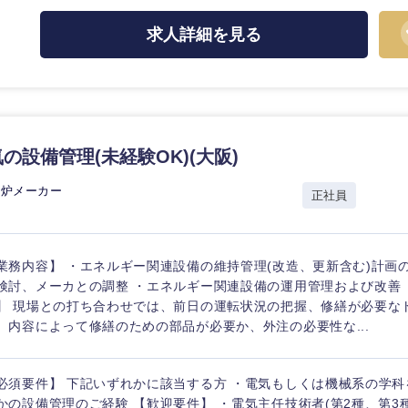
福井県
愛知県
求人詳細を見る
監査法人
長野県
ング
の設備管理(未経験OK)(大阪)
電炉メーカー
正社員
業務内容】 ・エネルギー関連設備の維持管理(改造、更新含む)計画
検討、メーカとの調整 ・エネルギー関連設備の運用管理および改善
】 現場との打ち合わせでは、前日の運転状況の把握、修繕が必要な
、内容によって修繕のための部品が必要か、外注の必要性な...
中国・四国地方
必須要件】 下記いずれかに該当する方 ・電気もしくは機械系の学科
京都府
鳥取県
かの設備管理のご経験 【歓迎要件】 ・電気主任技術者(第2種、第3種