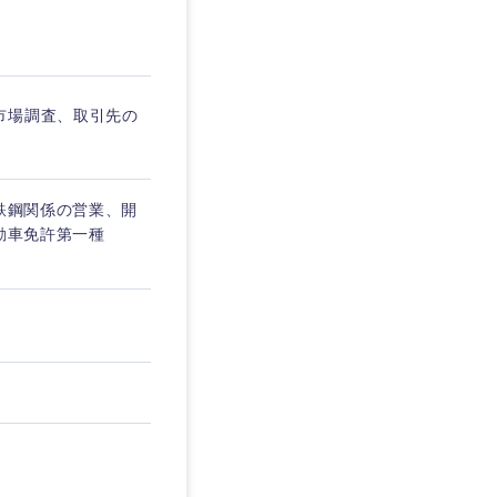
市場調査、取引先の
企業
鉄鋼関係の営業、開
を活かす
自動車免許第一種
リモート
・家賃補助有
静岡県