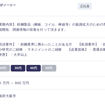
電炉メーカー
M&A・事業投資
神奈川県
正社員
レル・消費財
経営企画
入力ください
ケア・ライフサイエンス
政策渉外
業務内容】 鉄鋼製品（鋼板、コイル、棒線等）の販路拡大のための
第二新卒
上場
規開拓、関連情報の収集を行って頂きます。
その他企画業務
必須要件】 ・鉄鋼業界に携わったことがある方 【歓迎要件】 ・
外資系企業
英語
や研究のご経験 ・マネジメントのご経験 【必要資格】 ・普通
学歴】 ・大卒以上
海外勤務あり
フル
20代
30代
40代
50代
完全週休2日制
社宅
ンク
0 万円 ～ 800 万円
東海地方
ス・制作、ゲーム
ス・
阪府大阪市
富山県
岐阜県
選択する