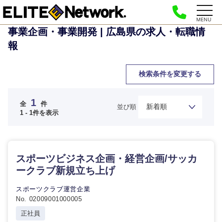
MENU
事業企画・事業開発 | 広島県の求人・転職情
報
検索条件を変更する
ご希望の職種を選択してください
ご希望の職種を選択してください
ご希望の業界を選択してください
ご希望の勤務地を選択してください
ご希望条件を入力ください
1
全
件
並び順
1 - 1件を表示
経
経営企画・事業企画
商社・卸
北海道・東北地方
営
すべての経営企画・事業企
希望年収
企
画
経営ボード
画・
スポーツビジネス企画・経営企画/サッカ
北海道
青森県
エネルギー・資源・環境
事
ークラブ新規立ち上げ
20代
30代
業
事業企画・事業開発
管理
推奨年齢
企
秋田県
岩手県
スポーツクラブ運営企業
自動車・機械・船舶
画
No. 02009001000005
40代
50代
事業管理
SCM
宮城県
山形県
正社員
経営ボー
電気・電子・半導体