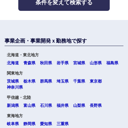
条件を変えて検索する
不動産専
大阪府
兵庫県
門職
サービス
建設・施
奈良県
和歌山県
その他
工管理
事業企画・事業開発ｘ勤務地で探す
事務職
中国・四国地方
北海道・東北地方
北海道
青森県
秋田県
岩手県
宮城県
山形県
福島県
その他
鳥取県
島根県
関東地方
茨城県
栃木県
群馬県
埼玉県
千葉県
東京都
岡山県
広島県
神奈川県
甲信越・北陸
山口県
徳島県
新潟県
富山県
石川県
福井県
山梨県
長野県
東海地方
香川県
愛媛県
岐阜県
静岡県
愛知県
三重県