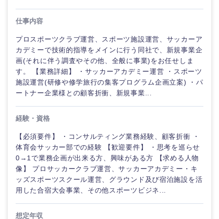
ド
人事
新規事業企画・立上げ
福島県
仕事内容
素材・化学・金属
フリーワード
管理
マーケティング
M&A・事業投資
プロスポーツクラブ運営、スポーツ施設運営、サッカーア
カデミーで技術的指導をメインに行う同社で、新規事業企
SCM
営業
関東地方
食品・化粧品・アパレル・消費財
こだわり条件を入力ください
経営企画
画(それに伴う調査やその他、全般に事業)をお任せしま
す。 【業務詳細】 ・サッカーアカデミー運営 ・スポーツ
人事
サービス
施設運営(研修や修学旅行の集客プログラム企画立案) ・パ
茨城県
栃木県
急募
第二新卒
メディカル・ヘルスケア・ライフサイエンス
政策渉外
ートナー企業様との顧客折衝、新規事業...
マーケテ
クリエイティブ
群馬県
埼玉県
ィング
スタートアップ企
その他企画業務
金融
上場企業
経験・資格
業
コンサルタント
営業
千葉県
東京都
【必須要件】 ・コンサルティング業務経験、顧客折衝 ・
建設・不動産
体育会サッカー部での経験 【歓迎要件】 ・思考を巡らせ
外資系企業
英語を活かす
専門職
0→1で業務企画が出来る方、興味がある方 【求める人物
サービス
神奈川県
像】 プロサッカークラブ運営、サッカーアカデミー・キ
倉庫・運輸・物流
転勤なし
海外勤務あり
技術職（IT）、Webサービス・制作、ゲーム
ッズスポーツスクール運営、グラウンド及び宿泊施設を活
クリエイ
用した合宿大会事業、その他スポーツビジネ...
ティブ
技術職（モノづくり）
甲信越・北陸
小売・通販・外食
年間休日120日以
フルリモート
上
想定年収