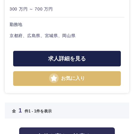
コンサル
金融専門職
新潟県
富山県
タント
IT・通信
300 万円 ～ 700 万円
完全週休2日制
社宅・家賃補助有
メディカル
専門職
石川県
福井県
勤務地
WEBサービス
不動産専門職
京都府、広島県、宮城県、岡山県
技術職
山梨県
長野県
（IT）、
コンサル・シンクタンク
Webサー
建設・施工管理
ビス・制
作、ゲー
求人詳細を見る
東海地方
広告・宣伝・印刷
ム
事務職
岐阜県
静岡県
お気に入り
技術職
その他
マスメディア
（モノづ
くり）
愛知県
三重県
エンターテイメント
金融専門
1
職
全
件
1 - 1件を表示
法律・特許事務所・監査法人
近畿地方
メディカ
ル
人材・アウトソーシング
滋賀県
京都府