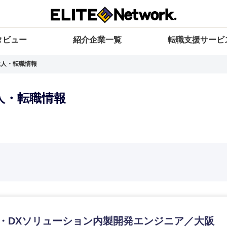
タビュー
紹介企業一覧
転職支援サービ
の求人・転職情報
求人・転職情報
選択してください
選択してください
選択してください
を選択してください
力ください
地方
すべての経営企画・事業企画
関東地方
環境
青森県
事業企画・事業開発
茨城県
20代
30代
40代
50代
E・DXソリューション内製開発エンジニア／大阪