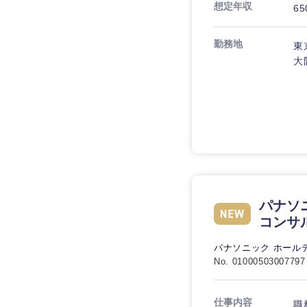
想定年収
65
勤務地
東
大
九州・沖縄
福岡県
長崎県
大分県
鹿児島県
パナソ
コンサ
パナソニック ホール
No. 01000503007797
仕事内容
職