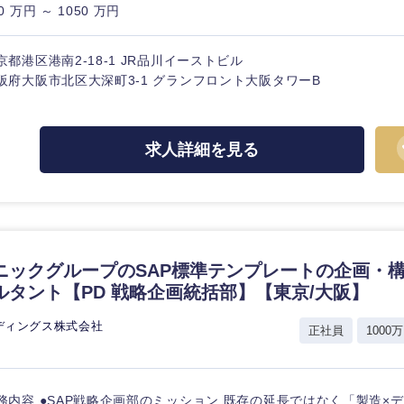
0 万円 ～ 1050 万円
京都港区港南2-18-1 JR品川イーストビル
阪府大阪市北区大深町3-1 グランフロント大阪タワーB
海外
求人詳細を見る
佐賀県
熊本県
宮崎県
沖縄県
ニックグループのSAP標準テンプレートの企画・構
ルタント【PD 戦略企画統括部】【東京/大阪】
ディングス株式会社
正社員
1000万
務内容 ●SAP戦略企画部のミッション 既存の延長ではなく「製造×