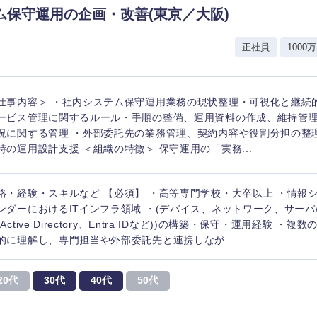
ム保守運用の企画・改善(東京／大阪)
香川県
正社員
1000万
高知県
仕事内容＞ ・社内システム保守運用業務の現状整理・可視化と継続的
ービス管理に関するルール・手順の整備、運用資料の作成、維持管理
況に関する管理 ・外部委託先の業務管理、契約内容や役割分担の整
時の運用設計支援 ＜組織の特徴＞ 保守運用の「実務...
格・経験・スキルなど 【必須】 ・高等専門学校・大卒以上 ・情報シ
ンダーにおけるITインフラ領域 ・(デバイス、ネットワーク、サーバ
(Active Directory、Entra IDなど))の構築・保守・運用経験 ・
的に理解し、専門担当や外部委託先と連携しなが...
20代
30代
40代
50代