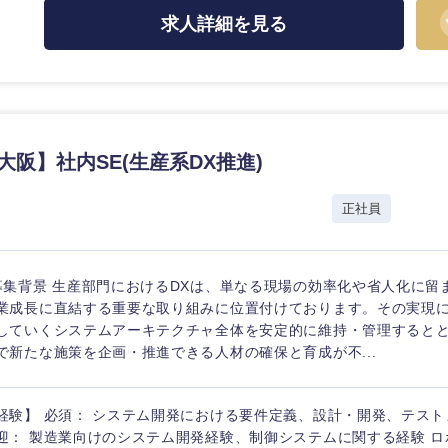
ス・制作、ゲーム
求人詳細を見る
選択する
監査法人
ング
東海地方
大阪】社内SE(生産系DX推進)
富山県
岐阜県
正社員
福井県
愛知県
長野県
募集背景 生産部門におけるDXは、単なる現場の効率化や省人化に留
業成長に直結する重要な取り組みに位置付けております。その実現
していくシステムアーキテクチャ全体を安定的に維持・管理すると
で新たな施策を企画・推進できる人材の確保と育成が不...
経験】 必須： システム開発における要件定義、設計・開発、テス
迎： 製造業向けのシステム開発経験、制御システムに関する経験 ロ