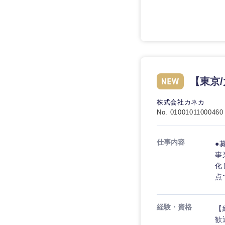
技術職（IT）、Webサービ
技術職（IT）、Webサ
マスメディア
ービス・制作、ゲーム
技術職（モノづくり）
エンターテイメント
技術職（モノづくり）
法律・特許事務所・
金融専門職
人材・アウトソーシ
金融専門職
甲信越・北陸
メディカル
【東京/
サービス
新潟県
メディカル
その他
株式会社カネカ
不動産専門職
石川県
No. 01001011000460
不動産専門職
建設・施工管理
山梨県
仕事内容
●
建設・施工管理
事務職
事
化
事務職
点
その他
その他
経験・資格
【
歓