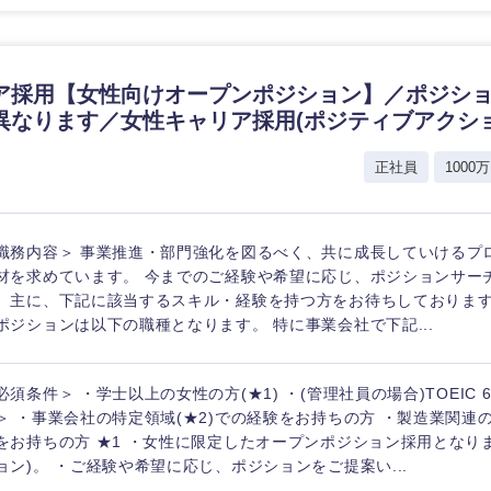
ア採用【女性向けオープンポジション】／ポジシ
異なります／女性キャリア採用(ポジティブアクショ
正社員
1000万
職務内容＞ 事業推進・部門強化を図るべく、共に成長していけるプ
材を求めています。 今までのご経験や希望に応じ、ポジションサー
。主に、下記に該当するスキル・経験を持つ方をお待ちしております
ポジションは以下の職種となります。 特に事業会社で下記...
必須条件＞ ・学士以上の女性の方(★1) ・(管理社員の場合)TOEIC 
＞ ・事業会社の特定領域(★2)での経験をお持ちの方 ・製造業関連
をお持ちの方 ★1 ・女性に限定したオープンポジション採用となり
ョン)。 ・ご経験や希望に応じ、ポジションをご提案い...