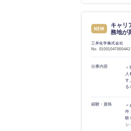
キャリ
務地が
三井化学株式会社
No. 01001047000442
仕事内容
＜
人
す
る
経験・資格
＜
件
験
シ