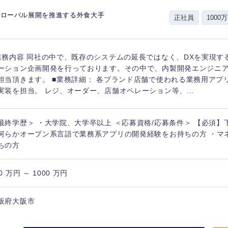
岩手県
事業管理
群馬県
グローバル展開を推進する外食大手
正社員
1000万
山形県
新規事業企画・立上げ
千葉県
M&A・事業投資
神奈川県
レル・消費財
業務内容 同社の中で、既存のシステムの延長ではなく、DXを実現す
経営企画
入力ください
ケア・ライフサイエンス
ーション企画開発を行っております。その中で、内製開発エンジニ
政策渉外
担当頂きます。 ■業務詳細： 各ブランド店舗で使われる業務用アプ
実装を担当。 レジ、オーダー、店舗オペレーション等、...
第二新卒
上場
その他企画業務
最終学歴＞ ・大学院、大学卒以上 ＜応募資格/応募条件＞ 【必須
外資系企業
英語
何らかオープン系言語で業務系アプリの開発経験をお持ちの方 ・マ
ちの方
海外勤務あり
フル
0 万円 ～ 1000 万円
完全週休2日制
社宅
ンク
阪府大阪市