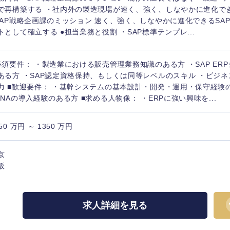
で再構築する ・社内外の製造現場が速く、強く、しなやかに進化でき
SAP戦略企画課のミッション 速く、強く、しなやかに進化できるSA
トとして確立する ●担当業務と役割 ・SAP標準テンプレ...
必須要件： ・製造業における販売管理業務知識のある方 ・SAP ER
ある方 ・SAP認定資格保持、もしくは同等レベルのスキル ・ビジ
力 ■歓迎要件： ・基幹システムの基本設計・開発・運用・保守経験のあ
ANAの導入経験のある方 ■求める人物像： ・ERPに強い興味を...
50 万円 ～ 1350 万円
京
阪
選択する
選択する
選択する
選択する
求人詳細を見る