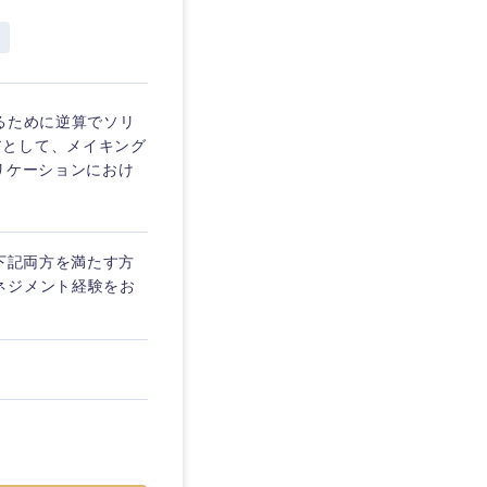
埼玉県
東京都
るために逆算でソリ
アとして、メイキング
リケーションにおけ
企業
】下記両方を満たす方
を活かす
ネジメント経験をお
リモート
・家賃補助有