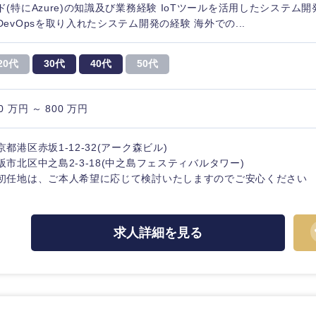
ド(特にAzure)の知識及び業務経験 IoTツールを活用したシステム
DevOpsを取り入れたシステム開発の経験 海外での...
20代
30代
40代
50代
0 万円 ～ 800 万円
京都港区赤坂1-12-32(アーク森ビル)
阪市北区中之島2-3-18(中之島フェスティバルタワー)
初任地は、ご本人希望に応じて検討いたしますのでご安心ください
中国・四国地方
求人詳細を見る
京都府
鳥取県
兵庫県
岡山県
和歌山県
山口県