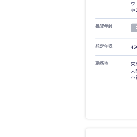
ウ
や
推奨年齢
想定年収
45
勤務地
東
大
※
近畿地方
滋賀県
大阪府
奈良県