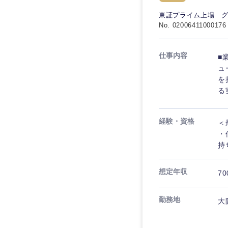
秋田県
管理
管理
電気・電子・半導体
東証プライム上場 
宮城県
フリーワード
No. 02006411000176
SCM
SCM
素材・化学・金属
福島県
食品・化粧品・アパ
人事
人事
仕事内容
■
こだわり条件を
メディカル・ヘルス
ュ
マーケティング
を
マーケティング
金融
る
急募
営業
建設・不動産
営業
経験・資格
＜
倉庫・運輸・物流
スタートアップ企業
サービス
サービス
・
小売・通販・外食
持
クリエイティブ
クリエイティブ
IT・通信
転勤なし
想定年収
70
コンサルタント
WEBサービス
コンサルタント
年間休日120日以上
勤務地
コンサル・シンクタ
大
専門職
専門職
広告・宣伝・印刷