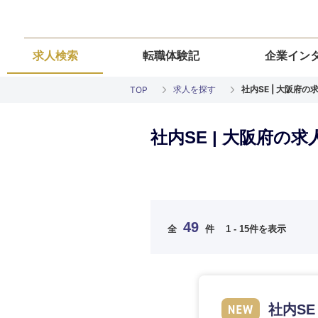
求人検索
転職体験記
企業イン
求人を探す
社内SE | 大阪府
TOP
社内SE | 大阪府の
ご希望の職種を
ご希望の職種を
ご希望の業界を
ご希望の勤務地
ご希望条件を入
49
全
件
1 - 15件を表示
希望年収
経営企画・事業企画
経営企画・事業企画
商社・卸
北海道・東北
エネルギー・資源・
経営ボード
経営ボード
北海道
推奨年齢
社内S
自動車・機械・船舶