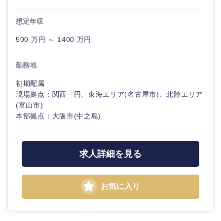
ィング
サービス
急募
第二新卒
メディカル・ヘルスケア・ライフサイエンス
政策渉外
想定年収
営業
クリエイティブ
スタートアップ企
500 万円 ～ 1400 万円
その他企画業務
金融
上場企業
業
サービス
コンサルタント
勤務地
建設・不動産
外資系企業
英語を活かす
クリエイ
専門職
初期配属
ティブ
現場拠点：関西一円、東海エリア(名古屋市)、北陸エリア
倉庫・運輸・物流
転勤なし
海外勤務あり
技術職（IT）、Webサービス・制作、ゲーム
(富山市)
コンサル
本部拠点：大阪市(中之島)
タント
技術職（モノづくり）
小売・通販・外食
年間休日120日以
フルリモート
上
専門職
求人詳細を見る
金融専門職
IT・通信
完全週休2日制
社宅・家賃補助有
技術職
メディカル
（IT）、
お気に入り
Webサー
WEBサービス
関東地方
ビス・制
不動産専門職
作、ゲー
ム
コンサル・シンクタンク