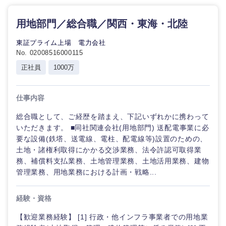
茨城県
栃木県
建設・施工管理
技術職
用地部門／総合職／関西・東海・北陸
広告・宣伝・印刷
（モノづ
群馬県
埼玉県
事務職
くり）
東証プライム上場 電力会社
No. 02008516000115
その他
千葉県
東京都
マスメディア
金融専門
正社員
1000万
職
神奈川県
エンターテイメント
仕事内容
メディカ
ル
総合職として、ご経歴を踏まえ、下記いずれかに携わって
法律・特許事務所・監査法人
いただきます。 ■同社関連会社(用地部門) 送配電事業に必
不動産専
要な設備(鉄塔、送電線、電柱、配電線等)設置のための、
門職
土地・諸権利取得にかかる交渉業務、法令許認可取得業
人材・アウトソーシング
務、補償料支払業務、土地管理業務、土地活用業務、建物
建設・施
管理業務、用地業務における計画・戦略...
工管理
サービス
経験・資格
事務職
その他
【歓迎業務経験】 [1] 行政・他インフラ事業者での用地業