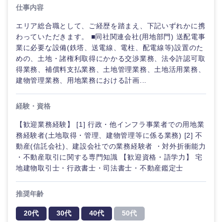
仕事内容
ご希望の職種を選択してください
ご希望の職種を選択してください
ご希望の業界を選択してください
ご希望の勤務地を選択してください
ご希望条件を入力ください
エリア総合職として、ご経歴を踏まえ、下記いずれかに携
わっていただきます。 ■同社関連会社(用地部門) 送配電事
業に必要な設備(鉄塔、送電線、電柱、配電線等)設置のた
経営企
経営企画・事業企画
商社・卸
北海道・東北地方
めの、土地・諸権利取得にかかる交渉業務、法令許認可取
画・事業
すべての経営企画・事業企
希望年収
得業務、補償料支払業務、土地管理業務、土地活用業務、
企画
画
建物管理業務、用地業務における計画...
経営ボード
北海道
青森県
エネルギー・資源・環境
20代
30代
経営ボー
事業企画・事業開発
管理
経験・資格
推奨年齢
ド
秋田県
岩手県
自動車・機械・船舶
【歓迎業務経験】 [1] 行政・他インフラ事業者での用地業
40代
50代
事業管理
SCM
管
務経験者(土地取得・管理、建物管理等に係る業務) [2] 不
宮城県
山形県
理
電気・電子・半導体
動産(信託会社)、建設会社での業務経験者 ・対外折衝能力
人事
新規事業企画・立上げ
・不動産取引に関する専門知識 【歓迎資格・語学力】 宅
福島県
SCM
地建物取引士・行政書士・司法書士・不動産鑑定士
素材・化学・金属
フリーワード
マーケティング
M&A・事業投資
人事
推奨年齢
営業
食品・化粧品・アパレル・消費財
こだわり条件を入力ください
経営企画
20代
30代
40代
50代
マーケテ