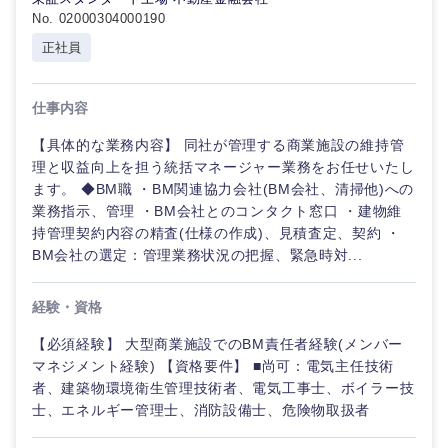
No. 02000304000190
正社員
仕事内容
【具体的な業務内容】 同社が管理する商業施設の維持管
理と収益向上を担う統括マネージャー業務をお任せいたし
ます。 ◆BM職 ・BM関連協力会社(BM会社、清掃他)への
業務指示、管理 ・BM会社とのコンタクト窓口 ・建物維
持管理契約内容の精査(仕様の作成)、見積査定、契約 ・
BM会社の選定：管理業務状況の把握、緊急時対...
経験・資格
【必須経験】 大型商業施設でのBM責任者経験(メンバー
マネジメント経験) 【資格要件】 ■尚可：電気主任技術
者、建築物環境衛生管理技術者、電気工事士、ボイラー技
士、エネルギー管理士、消防設備士、危険物取扱者
中国・四国地方