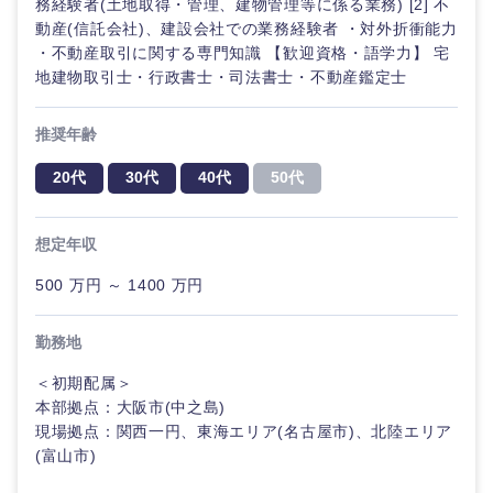
務経験者(土地取得・管理、建物管理等に係る業務) [2] 不
その他
動産(信託会社)、建設会社での業務経験者 ・対外折衝能力
・不動産取引に関する専門知識 【歓迎資格・語学力】 宅
地建物取引士・行政書士・司法書士・不動産鑑定士
推奨年齢
20代
30代
40代
50代
想定年収
甲信越・北陸
500 万円 ～ 1400 万円
新潟県
富山県
勤務地
石川県
福井県
＜初期配属＞
本部拠点：大阪市(中之島)
現場拠点：関西一円、東海エリア(名古屋市)、北陸エリア
山梨県
長野県
(富山市)