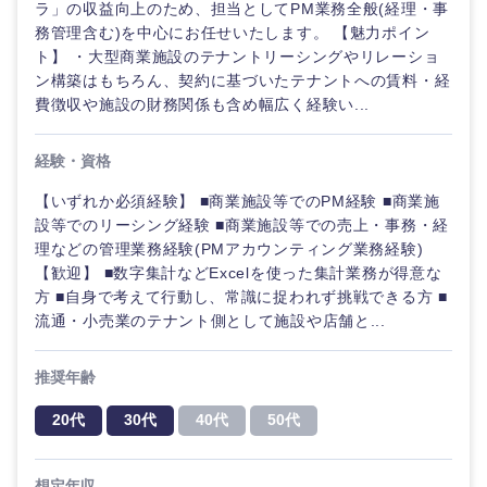
ラ」の収益向上のため、担当としてPM業務全般(経理・事
東海地方
務管理含む)を中心にお任せいたします。 【魅力ポイン
ト】 ・大型商業施設のテナントリーシングやリレーショ
岐阜県
静岡県
ン構築はもちろん、契約に基づいたテナントへの賃料・経
費徴収や施設の財務関係も含め幅広く経験い...
愛知県
三重県
経験・資格
【いずれか必須経験】 ■商業施設等でのPM経験 ■商業施
設等でのリーシング経験 ■商業施設等での売上・事務・経
理などの管理業務経験(PMアカウンティング業務経験)
【歓迎】 ■数字集計などExcelを使った集計業務が得意な
方 ■自身で考えて行動し、常識に捉われず挑戦できる方 ■
流通・小売業のテナント側として施設や店舗と...
推奨年齢
20代
30代
40代
50代
想定年収