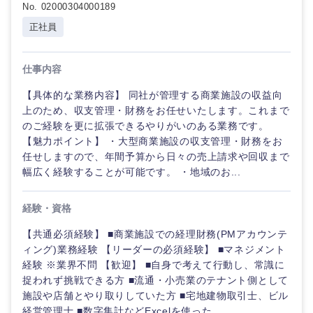
No. 02000304000189
正社員
仕事内容
【具体的な業務内容】 同社が管理する商業施設の収益向
上のため、収支管理・財務をお任せいたします。これまで
のご経験を更に拡張できるやりがいのある業務です。
【魅力ポイント】 ・大型商業施設の収支管理・財務をお
任せしますので、年間予算から日々の売上請求や回収まで
幅広く経験することが可能です。 ・地域のお...
経験・資格
九州・沖縄
【共通必須経験】 ■商業施設での経理財務(PMアカウンテ
ィング)業務経験 【リーダーの必須経験】 ■マネジメント
福岡県
佐賀県
経験 ※業界不問 【歓迎】 ■自身で考えて行動し、常識に
捉われず挑戦できる方 ■流通・小売業のテナント側として
長崎県
熊本県
施設や店舗とやり取りしていた方 ■宅地建物取引士、ビル
経営管理士 ■数字集計などExcelを使った...