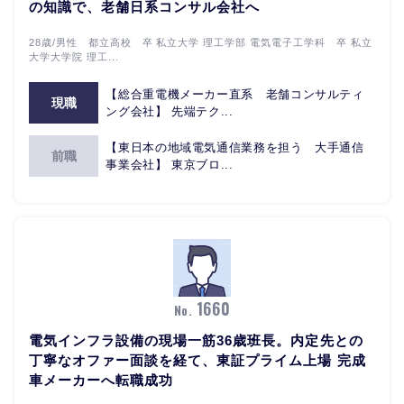
の知識で、老舗日系コンサル会社へ
28歳/男性 都立高校 卒 私立大学 理工学部 電気電子工学科 卒 私立
大学大学院 理工...
【総合重電機メーカー直系 老舗コンサルティ
現職
ング会社】 先端テク...
【東日本の地域電気通信業務を担う 大手通信
前職
事業会社】 東京ブロ...
1660
No.
電気インフラ設備の現場一筋36歳班長。内定先との
丁寧なオファー面談を経て、東証プライム上場 完成
車メーカーへ転職成功