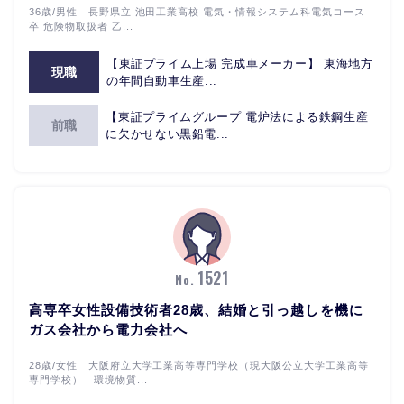
36歳/男性 長野県立 池田工業高校 電気・情報システム科電気コース
卒 危険物取扱者 乙...
【東証プライム上場 完成車メーカー】 東海地方
現職
の年間自動車生産...
【東証プライムグループ 電炉法による鉄鋼生産
前職
に欠かせない黒鉛電...
1521
No.
高専卒女性設備技術者28歳、結婚と引っ越しを機に
ガス会社から電力会社へ
28歳/女性 大阪府立大学工業高等専門学校（現大阪公立大学工業高等
専門学校） 環境物質...