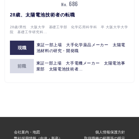
686
No.
28歳、太陽電池技術者の転職
28歳/男性 大阪大学 基礎工学部 化学応用科学科 卒 大阪大学大学
院 基礎工学研究科...
東証一部上場 大手化学薬品メーカー 太陽電
現職
池材料の研究・開発職
東証一部上場 大手電機メーカー 太陽電池事
前職
業部 太陽電池技術者...
会社案内・地図
個人情報保護方針
弊社採用情報（中途・新卒）
取扱職種の範囲等の明示