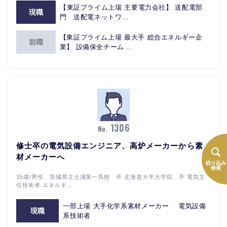
【東証プライム上場 主要電力会社】 送配電部
現職
門 送配電ネットワ...
【東証プライム上場 最大手 総合エネルギー企
前職
業】 設備保全チーム...
1306
No.
修士卒の電気設備エンジニア、高炉メーカーから素
材メーカーへ
絞り込み
検索
35歳/男性 茨城県立土浦第一高校 卒 北海道大学大学院 卒 電気主
任技術者 エネルギ...
一部上場 大手化学系素材メーカー 電気設備
現職
系技術者